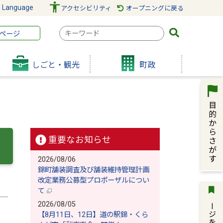
n Language
アクセシビリティ
オープニングに戻る
検
ページ
索
キ
しごと・観光
町政
ー
ワ
ー
ド
重要なお知らせ
2026/08/06
錦町舗装調査及び舗装維持管理計画
改定業務公募型プロポーザルについ
て
ページを保存
2026/08/05
【8月11日、12日】道の駅錦・くら