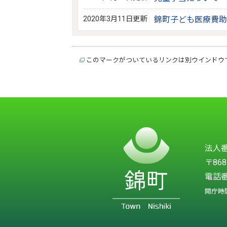
2020年3月11日更新
錦町子ども医療費助
このマークがついているリンクは別ウインドウ
法人番号
〒86
電話番
開庁時