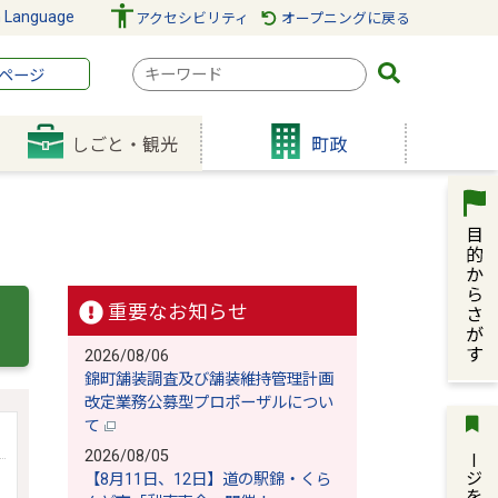
n Language
アクセシビリティ
オープニングに戻る
検
ページ
索
キ
しごと・観光
町政
ー
ワ
ー
ド
重要なお知らせ
2026/08/06
錦町舗装調査及び舗装維持管理計画
改定業務公募型プロポーザルについ
て
ページを保存
2026/08/05
【8月11日、12日】道の駅錦・くら