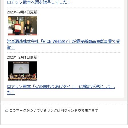
ロアッソ熊本へ梨を贈呈しました！
2023年9月4日更新
常楽酒造株式会社「RICE WHISKY」が優良新商品表彰事業で受
賞！
2023年2月1日更新
ロアッソ熊本「火の国もりあげタイ！」に錦町が決定しまし
た！
このマークがついているリンクは別ウインドウで開きます