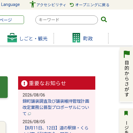
n Language
アクセシビリティ
オープニングに戻る
検
ページ
索
キ
しごと・観光
町政
ー
ワ
ー
ド
重要なお知らせ
2026/08/06
錦町舗装調査及び舗装維持管理計画
改定業務公募型プロポーザルについ
て
ページを保存
2026/08/05
【8月11日、12日】道の駅錦・くら