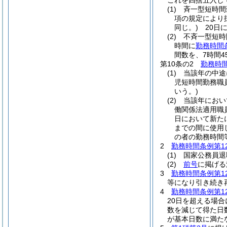
これを四捨五入し
(1)
斉一型短時間
項の規定により
同じ。)
20日に
(2)
不斉一型短時
時間に
勤務時間
間数を、7時間
第10条の2
勤務時間
(1)
当該年の中途
児短時間勤務職
いう。)
(2)
当該年におい
働関係法適用職
日において新た
までの間に使用
の者の勤務時間
2
勤務時間条例第1
(1)
国家公務員退
(2)
前号
に掲げる
3
勤務時間条例第1
等になり引き続き
4
勤務時間条例第1
20日を超える場合
数を減じて得た日
が基本日数に満た