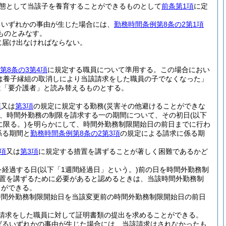
態として当該子を養育することができるものとして
前条第1項
に定
るいずれかの事由が生じた場合には、
勤務時間条例第8条の2第1項
ものとみなす。
に届け出なければならない。
第8条の3第4項
に規定する職員について準用する。
この場合におい
は養子縁組の取消しにより当該請求をした職員の子でなくなった」
は「要介護者」と読み替えるものとする。
項
又は
第3項
の規定に規定する勤務
(災害その他避けることができな
、時間外勤務の制限を請求する一の期間について、その初日
(以下
に限る。)
を明らかにして、時間外勤務制限開始日の前日までに行わ
係る期間と
勤務時間条例第8条の2第3項
の規定による請求に係る期
項
又は
第3項
に規定する措置を講ずることが著しく困難であるかど
を経過する日
(以下「1週間経過日」という。)
前の日を時間外勤務制
置を講ずるために必要があると認めるときは、当該時間外勤務制
とができる。
時間外勤務制限開始日を当該変更前の時間外勤務制限開始日の前日
請求をした職員に対して証明書類の提出を求めることができる。
げるいずれかの事由が生じた場合には、当該請求はされなかったも