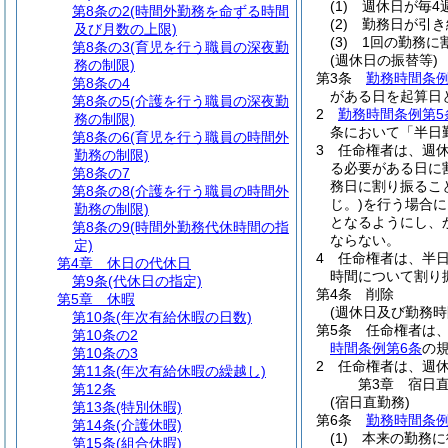
(1)
週休日が毎4
第8条の2
(時間外勤務を命ずる時間
(2)
勤務日が引き
及び月数の上限)
(3)
1回の勤務に
第8条の3
(育児を行う職員の深夜勤
(週休日の振替等)
務の制限)
第3条
勤務時間条例
第8条の4
がある日を起算日
第8条の5
(介護を行う職員の深夜勤
2
勤務時間条例第5
務の制限)
条において「半日
第8条の6
(育児を行う職員の時間外
3
任命権者は、週
勤務の制限)
る必要がある日に
第8条の7
務日に割り振るこ
第8条の8
(介護を行う職員の時間外
じ。)
を行う場合に
勤務の制限)
となるようにし、
第8条の9
(時間外勤務代休時間の指
ならない。
定)
4
任命権者は、半
第4章
休日の代休日
時間について割り
第9条
(代休日の指定)
第4条
削除
第5章
休暇
(週休日及び勤務時
第10条
(年次有給休暇の日数)
第5条
任命権者は
第10条の2
時間条例第6条
の
第10条の3
2
任命権者は、週
第11条
(年次有給休暇の繰越し)
第3章
宿日
第12条
(宿日直勤務)
第13条
(特別休暇)
第6条
勤務時間条例
第14条
(介護休暇)
(1)
本来の勤務に
第15条
(組合休暇)