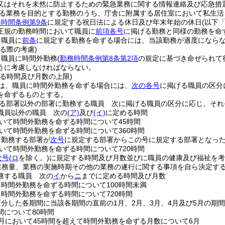
又はそれを未然に防止するための緊急業務に関する情報連絡及び応急措
る業務を目的とする勤務のうち、庁舎に附属する居住室において私生活
務時間条例第9条
に規定する祝日法による休日及び年末年始の休日
(以下
正規の勤務時間において職員に
前項各号
に掲げる勤務と同様の勤務を命
、職員に
前条
に規定する勤務を命ずる場合には、当該勤務が過度になら
る際の考慮)
、職員に時間外勤務
(
勤務時間条例第8条第2項
の規定に基づき命ぜられて
うに考慮しなければならない。
る時間及び月数の上限)
は、職員に時間外勤務を命ずる場合には、
次の各号
に掲げる職員の区分
を命ずるものとする。
る部署以外の部署に勤務する職員 次に掲げる職員の区分に応じ、それ
職員以外の職員 次の
(ア)
及び
(イ)
に定める時間
おいて時間外勤務を命ずる時間について45時間
おいて時間外勤務を命ずる時間について360時間
て勤務する部署が
次号
に規定する部署からこの号に規定する部署となっ
おいて時間外勤務を命ずる時間について720時間
次号
(
ロ
を除く。)
に規定する時間及び月数並びに職員の健康及び福祉を
業務量、業務の実施時期その他の業務の遂行に関する事項を自ら決定する
務する職員 次の
イ
から
ニ
までに定める時間及び月数
て時間外勤務を命ずる時間について100時間未満
て時間外勤務を命ずる時間について720時間
区分した各期間に当該各期間の直前の1月、2月、3月、4月及び5月の期
間について80時間
1月において45時間を超えて時間外勤務を命ずる月数について6月