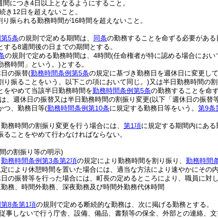
週間につき4日以上となるようにすること。
続き12日を超えないこと。
割り振られる勤務時間が16時間を超えないこと。
第5条
の規則で定める期間は、
同条
の勤務することを命ずる必要がある
とする8週間後の日までの期間とする。
条
の規則で定める勤務時間は、4時間
(任命権者が特に認める場合におい
勤務時間」という。)
とする。
休日の振替
(
勤務時間条例第5条
の規定に基づき勤務日を週休日に変更し
割り振ることをいう。以下この項において同じ。)
又は半日勤務時間の割
とをやめて当該半日勤務時間を
勤務時間条例第5条
の勤務することを命
は、週休日の振替又は半日勤務時間の割振り変更
(以下「週休日の振替
かつ、勤務日等
(
勤務時間条例第10条
に規定する勤務日等をいう。
第9条
日勤務時間の割振り変更を行う場合には、
第1項
に規定する期間内にある
振ることをやめて行わなければならない。
間の割振り等の明示)
、
勤務時間条例第3条第2項
の規定により勤務時間を割り振り、
勤務時間
規定により休憩時間を置いた場合には、適当な方法により速やかにその
休日の振替等を行った場合には、町長の定めるところにより、職員に対
直勤務、時間外勤務、深夜勤務及び時間外勤務代休時間
第8条第1項
の規則で定める断続的な勤務は、次に掲げる勤務とする。
従事しないで行う庁舎、設備、備品、書類等の保全、外部との連絡、文