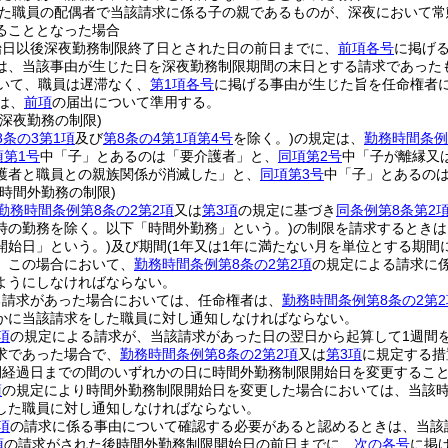
た職員の配偶者で当該請求に係る子の親であるものが、深夜において常
ることとなった場合
始日以後深夜勤務制限終了日とされた日の前日までに、
前項各号
に掲げ
は、当該事由が生じた日を深夜勤務制限期間の末日とする請求であった
いて、職員は遅滞なく、
第1項各号
に掲げる事由が生じた旨を任命権者
は、
前項
の届出について準用する。
深夜勤務の制限)
8条の3第1項
及び
第8条の4第1項第4号
を除く。)
の規定は、
勤務時間条例
項第1号
中「子」とあるのは「要介護者」と、
同項第2号
中「子が離縁又
護者と職員との親族関係が消滅した」と、
同項第3号
中「子」とあるの
時間外勤務の制限)
勤務時間条例第8条の2第2項
又は
第3項
の規定に基づき
同条例第8条第2
時の勤務を除く。以下「時間外勤務」という。)
の制限を請求するときは
開始日」という。)
及び期間
(1年又は1年に満たない月を単位とする期間
。
この場合において、
勤務時間条例第8条の2第2項
の規定による請求に
ようにしなければならない。
る請求があった場合においては、任命権者は、
勤務時間条例第8条の2第2
かに当該請求をした職員に対し通知しなければならない。
項
の規定による請求が、当該請求があった日の翌日から起算して1週間
求であった場合で、
勤務時間条例第8条の2第2項
又は
第3項
に規定する措
間経過日までの間のいずれかの日に時間外勤務制限開始日を変更するこ
項
の規定により時間外勤務制限開始日を変更した場合においては、当該
した職員に対し通知しなければならない。
項
の請求に係る事由について確認する必要があると認めるときは、当該
項
の請求がされた後時間外勤務制限開始日の前日までに、
次の各号
に掲