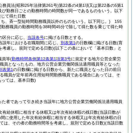
公務員法
(昭和25年法律第261号)
第22条の4第1項又は第22条の5第1
及び勤務日ごとの勤務時間の時間数が同一であるものをいう。以下
乗じて得た日数
うち、斉一型短時間勤務職員以外のものをいう。以下同じ。)
155
勤務職員の勤務時間を38時間45分で除して得た数を乗じて得た時
の区分に応じ、
当該各号
に掲げる日数とする。
当該年における在職期間に応じ、
別表第1
の日数欄に掲げる日数
(育
を考慮し、規則で定める日数)
(以下この条において「基本日数」と
職員等
(
勤務時間条例第12条第1項第3号
に規定する地方公営企業労
職員となったもの、地方公営企業労働関係法適用職員等となった
別表第1
の日数欄に掲げる日数から、新たに職員となった日の前日
げる職員が定年前再任用短時間勤務職員である場合にあっては、そ
あっては、基本日数)
った者であって引き続き当該年に地方公営企業労働関係法適用職員
次有給休暇に相当する休暇又は年次有給休暇の残日数
(当該日数が
の間に使用した年次有給休暇に相当する休暇又は年次有給休暇の日
ては、その者の勤務時間等を考慮し、規則で定める日数)
(当該日数