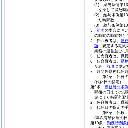
(1)
給与条例第1
を乗じて得た時
(2)
給与条例第1
た時間数
(3)
給与条例第1
3
前項
の場合におい
の時間の時間数と
4
任命権者は、
勤務
項
に規定する期間
業務の運営並びに
5
任命権者は、職
6
任命権者は、
勤務
がみ、
前項
に規定
7
時間外勤務代休
第4章
休日
(代休日の指定)
第9条
勤務時間条例
間後の日までの期
定により時間外勤
2
任命権者は、職
3
代休日の指定の
第5章
休暇
(年次有給休暇の日
第10条
勤務時間条