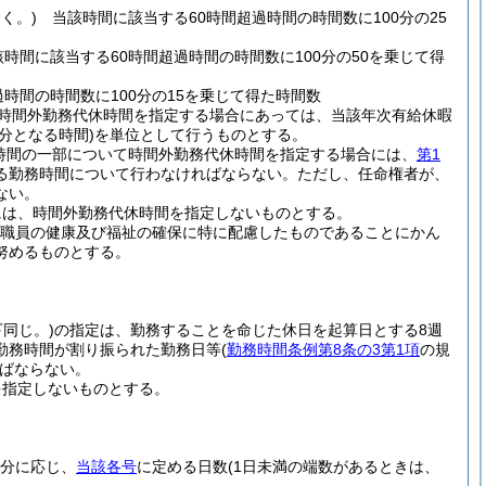
く。)
当該時間に該当する60時間超過時間の時間数に100分の25
時間に該当する60時間超過時間の時間数に100分の50を乗じて得
時間の時間数に100分の15を乗じて得た時間数
て時間外勤務代休時間を指定する場合にあっては、当該年次有給休暇
分となる時間)
を単位として行うものとする。
時間の一部について時間外勤務代休時間を指定する場合には、
第1
る勤務時間について行わなければならない。
ただし、任命権者が、
ない。
には、時間外勤務代休時間を指定しないものとする。
た職員の健康及び福祉の確保に特に配慮したものであることにかん
努めるものとする。
同じ。)
の指定は、勤務することを命じた休日を起算日とする8週
勤務時間が割り振られた勤務日等
(
勤務時間条例第8条の3第1項
の規
ばならない。
を指定しないものとする。
分に応じ、
当該各号
に定める日数
(1日未満の端数があるときは、