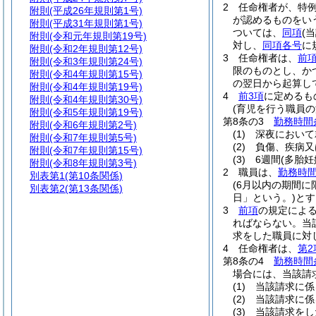
2
任命権者が、特
附則
(平成26年規則第1号)
が認めるものをい
附則
(平成31年規則第1号)
ついては、
同項
(
附則
(令和元年規則第19号)
対し、
同項各号
に
附則
(令和2年規則第12号)
3
任命権者は、
前
附則
(令和3年規則第24号)
限のものとし、か
附則
(令和4年規則第15号)
の翌日から起算し
附則
(令和4年規則第19号)
4
前3項
に定めるも
附則
(令和4年規則第30号)
(育児を行う職員の
附則
(令和5年規則第19号)
第8条の3
勤務時間
附則
(令和6年規則第2号)
(1)
深夜において
附則
(令和7年規則第5号)
(2)
負傷、疾病又
附則
(令和7年規則第15号)
(3)
6週間
(多胎妊
附則
(令和8年規則第3号)
2
職員は、
勤務時間
別表第1
(第10条関係)
(6月以内の期間
別表第2
(第13条関係)
日」という。)
とす
3
前項
の規定によ
ればならない。
当
求をした職員に対
4
任命権者は、
第2
第8条の4
勤務時間
場合には、当該請
(1)
当該請求に係
(2)
当該請求に係
(3)
当該請求をし