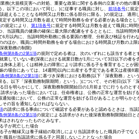
例業務
(大規模災害への対処、重要な政策に関する条例の立案その他の重
う。以下この項において同じ。)
に従事する職員に対し、
前項各号
に規定
当該超えることとなる時間又は月数に係る部分に限る。)
の規定は、適用
規定する時間又は月数を超えて時間外勤務を命ずる必要がある場合とし
項
の規定により、
第1項各号
に規定する時間又は月数を超えて職員に時間
つ、当該職員の健康の確保に最大限の配慮をするとともに、当該時間外
て6月以内に、当該時間外勤務に係る要因の整理、分析及び検証を行わ
ののほか、職員に時間外勤務を命ずる場合における時間及び月数の上限
深夜勤務の制限)
条例第8条の2第1項
の規則で定める者は、次のいずれにも該当する者と
就業していない者
(深夜における就業日数が1月について3日以下の者を含
は身体上若しくは精神上の障害により請求に係る子を養育することが困
娠の場合にあっては、14週間)
以内に出産する予定である者又は産後8
条例第8条の2第1項
に基づき深夜における勤務
(以下「深夜勤務」という
に限る。以下「深夜勤務制限期間」という。)
について、その初日
(以下「
る日を明らかにして、深夜勤務制限開始日の1月前までに行うものとす
る請求があった場合においては、任命権者は、公務の正常な運営を妨げ
該通知後において、公務の正常な運営を妨げる日があることが明らかと
しその旨を通知しなければならない。
項
の請求に係る事由について確認する必要があると認めるときは、当該
条例第8条の2第1項
の規定による請求がされた後深夜勤務制限開始日と
求はされなかったものとみなす。
る子が死亡した場合
る子が離縁又は養子縁組の取消しにより当該請求をした職員の子でなく
た職員が当該請求に係る子と同居しないこととなった場合