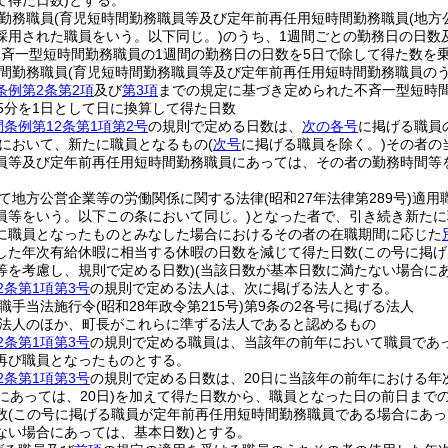
て得た日数)
とする。
勤務職員
(育児短時間勤務職員等及び定年前再任用短時間勤務職員
(地方
採用された職員をいう。以下同じ。)
のうち、1週間ごとの勤務日の日数
斉一型短時間勤務職員の1週間の勤務日の日数を5日で除して得た数を
間勤務職員
(育児短時間勤務職員等及び定年前再任用短時間勤務職員の
条例第2条第2項
及び
第3項
までの規定に基づき定められた不斉一型短時間
45分を1日として日に換算して得た日数
条例第12条第1項第2号
の規則で定める日数は、
次の各号
に掲げる職員
において、新たに職員となるもの
(
次号
に掲げる職員を除く。)
その者の
員等及び定年前再任用短時間勤務職員にあっては、その者の勤務時間等
て地方公営企業等の労働関係に関する法律
(昭和27年法律第289号)
適用
員等をいう。以下この条において同じ。)
となった者で、引き続き新たに
に職員となったものとみなした場合におけるその者の在職期間に応じた
した年次有給休暇に相当する休暇の日数を減じて得た日数
(この号に掲
等を考慮し、規則で定める日数)
(当該日数が基本日数に満たない場合に
2条第1項第3号
の規則で定める法人は、次に掲げる法人とする。
職手当法施行令
(昭和28年政令第215号)
第9条の2各号に掲げる法人
法人のほか、町長がこれらに準ずる法人であると認めるもの
2条第1項第3号
の規則で定める職員は、当該年の前年において職員であ
再び職員となったものとする。
2条第1項第3号
の規則で定める日数は、20日に当該年の前年における年
にあっては、20日)
を加えて得た日数から、職員となった日の前日まで
数
(この号に掲げる職員が定年前再任用短時間勤務職員である場合にあっ
ない場合にあっては、基本日数)
とする。