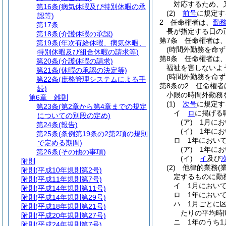
対応するため、
第16条
(病気休暇及び特別休暇の承
(2)
前号
に規定す
認等)
2
任命権者は、
勤
第17条
長が指定する日の
第18条
(介護休暇の承認)
第7条
任命権者は
第19条
(年次有給休暇、病気休暇、
(時間外勤務を命ず
特別休暇及び組合休暇の請求等)
第8条
任命権者は
第20条
(介護休暇の請求)
福祉を害しないよ
第21条
(休暇の承認の決定等)
(時間外勤務を命ず
第22条
(庶務管理システムによる手
第8条の2
任命権者
続)
小限の時間外勤務
第6章
雑則
(1)
次号
に規定す
第23条
(第2章から第4章までの規定
イ
ロ
に掲げる
についての別段の定め)
(ア)
1月に
第24条
(報告)
(イ)
1年に
第25条
(条例第19条の2第2項の規則
ロ
1年におい
で定める期間)
(ア)
1年に
第26条
(その他の事項)
(イ)
イ
及び
附則
(2)
他律的業務
(
附則
(平成10年規則第2号)
定するものに勤
附則
(平成11年規則第7号)
イ
1月におい
附則
(平成14年規則第11号)
ロ
1年におい
附則
(平成14年規則第29号)
ハ
1月ごとに
附則
(平成18年規則第21号)
たりの平均時
附則
(平成20年規則第27号)
ニ
1年のうち
附則
(平成24年規則第7号)