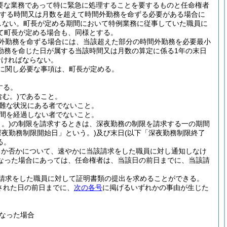
要な業務であって特に緊急に処理することを要するものと任命権者
する時間又は月数を超えて時間外勤務を命ずる必要がある場合に
しない。
町長が定める期間において特例業務に従事していた職員に
て町長が定める場合も、同様とする。
外勤務を命ずる場合には、当該超えた部分の時間外勤務を必要最小
勤務を命じた日が属する当該時間又は月数の算定に係る1年の末日
なければならない。
に関し必要な事項は、町長が定める。
する。
む。)
であること。
難な状況にある者でないこと。
週間を経過しない者でないこと。
。)
の制限を請求するときは、深夜勤務の制限を請求する一の期間
深夜勤務制限開始日」という。)
及び末日
(以下「深夜勤務制限終了
る。
るか否かについて、速やかに当該請求をした職員に対し通知しなけ
なった場合にあっては、任命権者は、当該日の前日までに、当該請
請求をした職員に対して証明書類の提出を求めることができる。
された日の前日までに、
次の各号
に掲げるいずれかの事由が生じた
なった場合