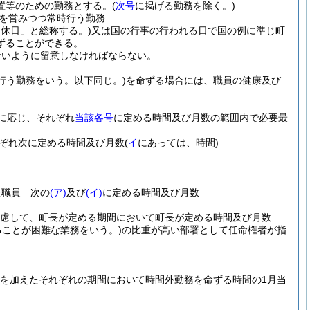
置等のための勤務とする。
(
次号
に掲げる勤務を除く。)
を営みつつ常時行う勤務
「休日」と総称する。)
又は国の行事の行われる日で国の例に準じ町
ずることができる。
ないように留意しなければならない。
行う勤務をいう。以下同じ。)
を命ずる場合には、職員の健康及び
に応じ、それぞれ
当該各号
に定める時間及び月数の範囲内で必要最
ぞれ次に定める時間及び月数
(
イ
にあっては、時間)
た職員 次の
(ア)
及び
(イ)
に定める時間及び月数
考慮して、町長が定める期間において町長が定める時間及び月数
ことが困難な業務をいう。)
の比重が高い部署として任命権者が指
間を加えたそれぞれの期間において時間外勤務を命ずる時間の1月当