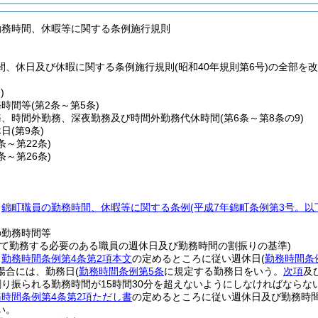
勤務時間、休暇等に関する条例施行規則
間、休日及び休暇に関する条例施行規則(昭和40年規則第6号)の全部を
)
務時間等
(第2条～第5条)
務、時間外勤務、深夜勤務及び時間外勤務代休時間
(第6条～第8条の9)
休日
(第9条)
0条～第22条)
3条～第26条)
、
錦町職員の勤務時間、休暇等に関する条例
(平成7年錦町条例第3号。
の勤務時間等
って勤務する必要のある職員の週休日及び勤務時間の割振りの基準)
、
勤務時間条例第4条第2項本文
の定めるところに従い週休日
(
勤務時間条
場合には、勤務日
(
勤務時間条例第5条
に規定する勤務日をいう。
次項
及
割り振られる勤務時間が15時間30分を超えないようにしなければならな
務時間条例第4条第2項ただし書
の定めるところに従い週休日及び勤務時
い。