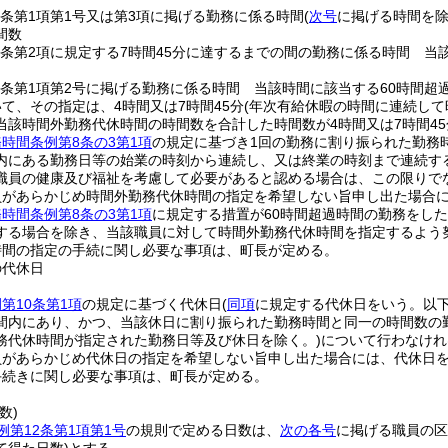
3条第1項第1号又は第3項に掲げる勤務に係る時間
(
次号
に掲げる時間を除
間数
3条第2項に規定する7時間45分に達するまでの間の勤務に係る時間 当該
3条第1項第2号に掲げる勤務に係る時間 当該時間に該当する60時間超過
て、その指定は、4時間又は7時間45分
(年次有給休暇の時間に連続し
当該時間外勤務代休時間の時間数を合計した時間数が4時間又は7時間45
時間条例第8条の3第1項
の規定に基づき1回の勤務に割り振られた勤務
内にある勤務日等の始業の時刻から連続し、又は終業の時刻まで連続す
職員の健康及び福祉を考慮して必要があると認める場合は、この限りで
員があらかじめ時間外勤務代休時間の指定を希望しない旨申し出た場合
時間条例第8条の3第1項
に規定する措置が60時間超過時間の勤務をし
する場合を除き、当該職員に対して時間外勤務代休時間を指定するよう
時間の指定の手続に関し必要な事項は、町長が定める。
の代休日
第10条第1項
の規定に基づく代休日
(
同項
に規定する代休日をいう。以下
間内にあり、かつ、当該休日に割り振られた勤務時間と同一の時間数の
務代休時間が指定された勤務日等及び休日を除く。)
について行わなけれ
員があらかじめ代休日の指定を希望しない旨申し出た場合には、代休日
手続きに関し必要な事項は、町長が定める。
数)
例第12条第1項第1号
の規則で定める日数は、
次の各号
に掲げる職員の区