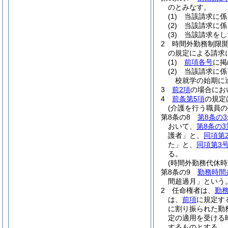
のとみなす。
(1)
当該請求に係
(2)
当該請求に係
(3)
当該請求をし
2
時間外勤務制限
の規定による請求
(1)
前項各号
に掲
(2)
当該請求に係
校就学の始期に
3
前2項
の場合にお
4
前条第5項
の規定
(介護を行う職員の
第8条の8
第8条の3
おいて、
第8条の3
護者」と、
同項第
た」と、
同項第3
る。
(時間外勤務代休時
第8条の9
勤務時間
間超過月」という。
2
任命権者は、
勤務
は、
前項
に規定す
に割り振られた勤
定の適用を受ける
するものとする。