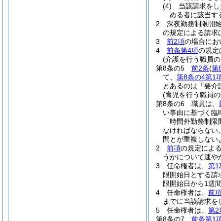
(4)
当該請求をし
める者に該当す
2
深夜勤務制限開
の規定による請求
3
前2項
の場合にお
4
前条第4項
の規定
(介護を行う職員の
第8条の5
前2条
(
第
て、
第8条の4第1
とあるのは「要介
(育児を行う職員の
第8条の6
職員は、
い事由に基づく臨
「時間外勤務制限
なければならない
間とが重複しない
2
前項
の規定によ
うかについて速や
3
任命権者は、
第1
限開始日とする請
限開始日から1週
4
任命権者は、
前
までに当該請求を
5
任命権者は、
第2
第8条の7
前条第1