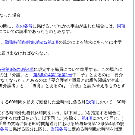
なった場合
の間に、
次の各号
に掲げるいずれかの事由が生じた場合には、
同項
についての請求であったものとみなす。
に、
勤務時間条例第8条の2第3項
の規定による請求にあっては小学
に届け出なければならない。
例第8条の3第4項
に規定する職員について準用する。
この場合に
のは「介護」と、
第8条の4第1項第1号
中「子」とあるのは「要介
でなくなった」とあるのは「要介護者と職員との親族関係が消滅し
要介護者」と、「養育」とあるのは「介護」と読み替えるものとす
定する60時間を超えて勤務した全時間に係る月
(
次項
において「60時
定する時間外勤務代休時間をいう。以下同じ。)
を指定する場合に
定する代休日をいう。以下同じ。)
を除く。
第4項
において同じ。)
当の支給に係る60時間超過月における給与条例第13条第4項の規
各号
に掲げる区分に応じ、
当該各号
に定める時間数の時間を指定