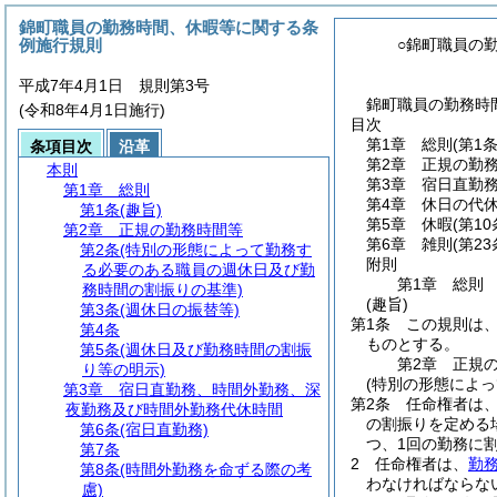
錦町職員の勤務時間、休暇等に関する条
例施行規則
○錦町職員の
平成7年4月1日 規則第3号
錦町職員の勤務時
(令和8年4月1日施行)
目次
第1章
総則
(第1条
条項目次
沿革
第2章
正規の勤
本則
第3章
宿日直勤
第1章
総則
第4章
休日の代
第1条
(趣旨)
第5章
休暇
(第1
第2章
正規の勤務時間等
第6章
雑則
(第2
第2条
(特別の形態によって勤務す
附則
る必要のある職員の週休日及び勤
第1章
総則
務時間の割振りの基準)
(趣旨)
第3条
(週休日の振替等)
第1条
この規則は
第4条
ものとする。
第5条
(週休日及び勤務時間の割振
第2章
正規
り等の明示)
(特別の形態によ
第3章
宿日直勤務、時間外勤務、深
第2条
任命権者は
夜勤務及び時間外勤務代休時間
の割振りを定める
第6条
(宿日直勤務)
つ、1回の勤務に
第7条
2
任命権者は、
勤
第8条
(時間外勤務を命ずる際の考
わなければならな
慮)