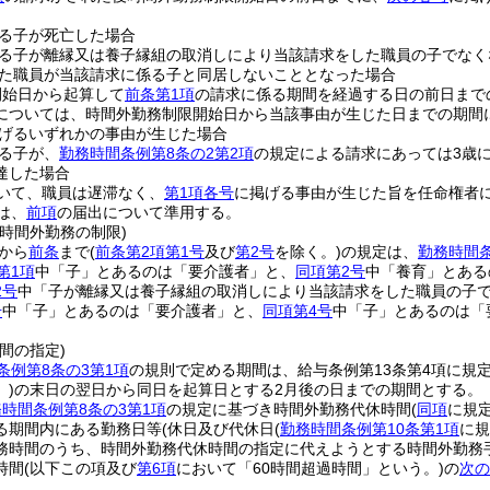
る子が死亡した場合
る子が離縁又は養子縁組の取消しにより当該請求をした職員の子でなく
た職員が当該請求に係る子と同居しないこととなった場合
開始日から起算して
前条第1項
の請求に係る期間を経過する日の前日まで
については、時間外勤務制限開始日から当該事由が生じた日までの期間
げるいずれかの事由が生じた場合
る子が、
勤務時間条例第8条の2第2項
の規定による請求にあっては3歳
達した場合
いて、職員は遅滞なく、
第1項各号
に掲げる事由が生じた旨を任命権者
は、
前項
の届出について準用する。
時間外勤務の制限)
から
前条
まで
(
前条第2項第1号
及び
第2号
を除く。)
の規定は、
勤務時間条
第1項
中「子」とあるのは「要介護者」と、
同項第2号
中「養育」とある
2号
中「子が離縁又は養子縁組の取消しにより当該請求をした職員の子
号
中「子」とあるのは「要介護者」と、
同項第4号
中「子」とあるのは「
間の指定)
条例第8条の3第1項
の規則で定める期間は、給与条例第13条第4項に規
)
の末日の翌日から同日を起算日とする2月後の日までの期間とする。
時間条例第8条の3第1項
の規定に基づき時間外勤務代休時間
(
同項
に規
る期間内にある勤務日等
(休日及び代休日
(
勤務時間条例第10条第1項
に規
務時間のうち、時間外勤務代休時間の指定に代えようとする時間外勤務手
時間
(以下この項及び
第6項
において「60時間超過時間」という。)
の
次の