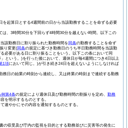
日を起算日とする4週間前の日から当該勤務することを命ずる必要
ては、3時間30分を下回らず4時間30分を越えない時間。以下この
て当該勤務日に割り振られた勤務時間を
同条
の勤務することを命ず
振り変更
(
同条
の規定に基づき勤務日のうち半日勤務時間を当該勤
ずる必要がある日に割り振ることをいう。以下この条において同
等」という。)
を行った後において、週休日が毎4週間につき4日以上
第1項
において同じ。)
が引き続き24日を超えないようにしなければ
勤務日の始業の時刻から連続し、又は終業の時刻まで連続する勤務
条例第4条
の規定により週休日及び勤務時間の割振りを定め、
勤務
内容を明示するものとする。
して速やかにその内容を通知するものとする。
書の収受及び庁内の監視を目的とする勤務並びに災害等の発生に