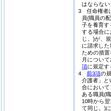
はならない
3
任命権者
員
(職員の
子を養育す
する場合に
じ。)
が、
に請求した
ための措置
月について
項
に規定す
4
前3項
の
介護者」と
合において
ある職員
(
10時から
て同じ。)