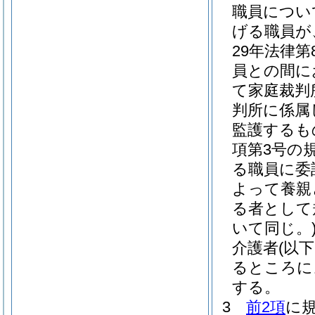
職員につい
げる職員が
29年法律第8
員との間に
て家庭裁判
判所に係属
監護するも
項第3号の
る職員に委
よって養親
る者として
いて同じ。
介護者
(以
るところに
する。
3
前2項
に