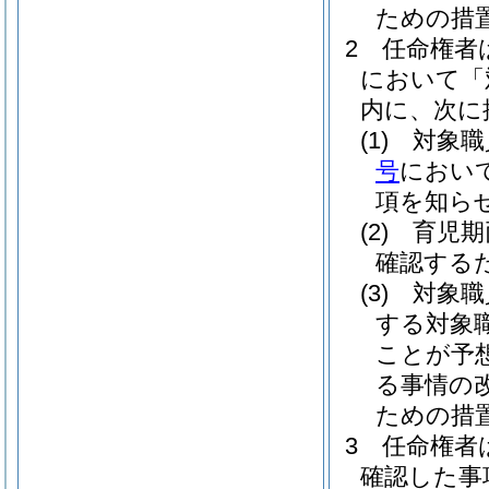
ための措
2
任命権者
において「
内に、次に
(1)
対象職
号
におい
項を知ら
(2)
育児期
確認する
(3)
対象職
する対象
ことが予
る事情の
ための措
3
任命権者
確認した事