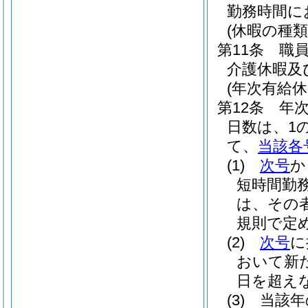
勤務時間に
(休暇の種類
第11条
職
介護休暇及
(年次有給休
第12条
年
日数は、1
て、
当該各
(1)
次号
か
短時間勤
は、その
規則で定め
(2)
次号
に
おいて新
日を超え
(3)
当該年