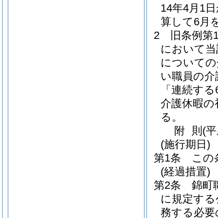
14年4月
算して6月
2
旧条例第
において当
についての
い職員の介
「連続する
介護休暇の
る。
附
則
(
(施行期日)
第1条
この
(経過措置)
第2条
錦町
に規定する
務する必要