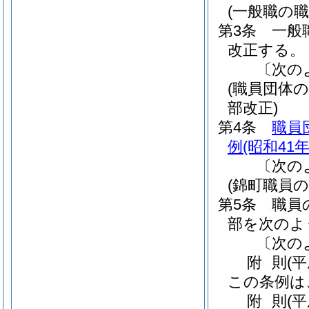
(一般職の
第3条
一般
改正する。
〔次の
(職員団体
部改正)
第4条
職員
例
(昭和41
〔次の
(錦町職員
第5条
職員
部を次のよ
〔次の
附
則
(
この条例は
附
則
(