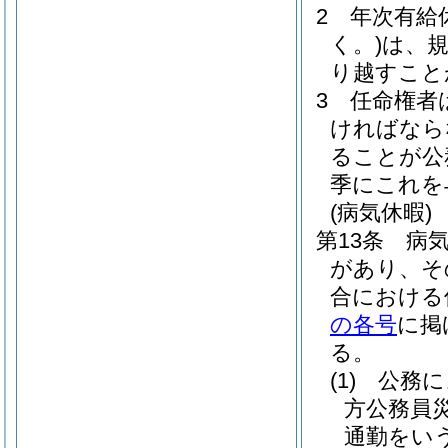
2
年次有給
く。)
は、
り越すこと
3
任命権者
ければなら
ることが公
季にこれを
(病気休暇)
第13条
病
があり、そ
合における
の各号
に掲
る。
(1)
公務に
方公務員
通勤をいう