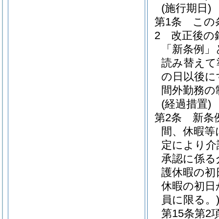
(施行期日)
第1条
この
2
改正後の
「新条例」
読み替えて
の日以後に
間外勤務の
(経過措置)
第2条
新条
間、休暇等
定により介
承認に係る
護休暇の初
休暇の初日
員に限る。
第15条第