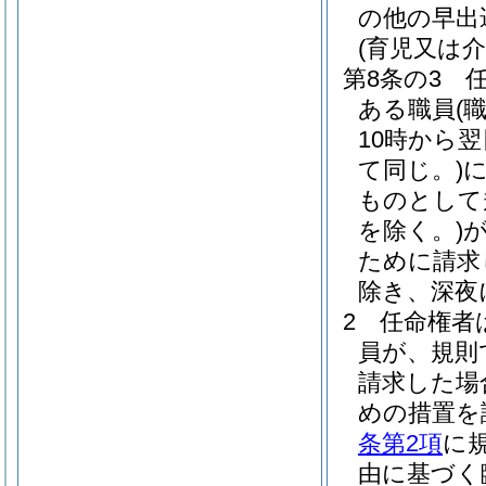
の他の早出
(育児又は
第8条の3
ある職員
(
10時から
て同じ。)
ものとして
を除く。)
ために請求
除き、深夜
2
任命権者
員が、規則
請求した場
めの措置を
条第2項
に
由に基づく