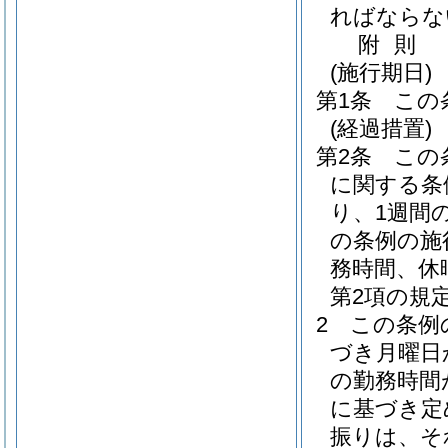
ればならな
附
則
(施行期日)
第1条
この
(経過措置)
第2条
この
に関する条
り、1週間
の条例の施
務時間、休
第2項の規
2
この条例
づき月曜日
の勤務時間
に基づき定
振りは、そ