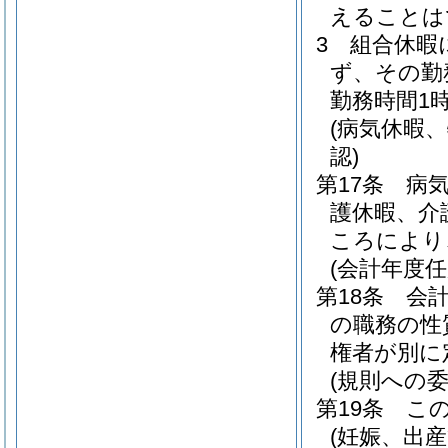
えることは
3
組合休暇
ず、その勤
勤務時間1
(病気休暇
認)
第17条
病
護休暇、介
ころにより
(会計年度
第18条
会
の職務の性
権者が別に
(規則への委
第19条
こ
(妊娠、出