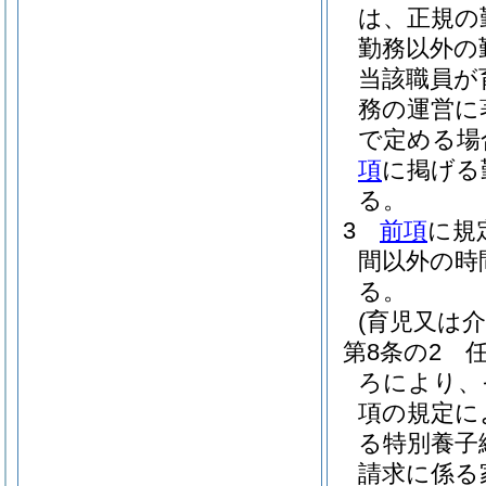
は、正規の
勤務以外の
当該職員が
務の運営に
で定める場
項
に掲げる
る。
3
前項
に規
間以外の時
る。
(育児又は
第8条の2
ろにより、
項の規定に
る特別養子
請求に係る