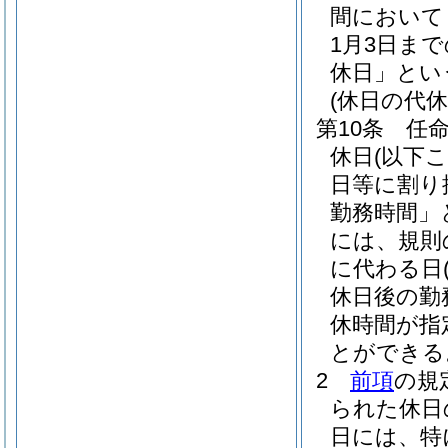
間において
1月3日ま
休日」とい
(休日の代休
第10条
任
休日
(以下
日等に割り
勤務時間」
には、規則
に代わる日
休日後の勤
休時間が指
とができる
2
前項
の規
られた休日
日には、特