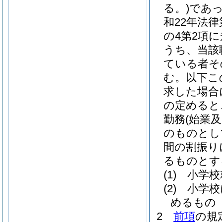
る。)
であ
和22年法律第
の4第2項
うち、当該
ている者そ
む。以下こ
求した場合
の定めると
勤務
(始業
のものとし
間の割振り
るものとす
(1)
小学校
(2)
小学校
めるもの
2
前項
の規