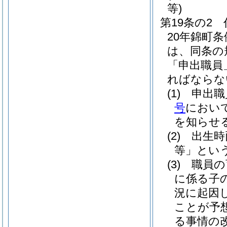
等)
第19条の2
20年錦町条
は、同条の
「申出職員
ればならな
(1)
申出職
号
におい
を知らせ
(2)
出生時
等」という
(3)
職員の
に係る子
況に起因
ことが予
る事情の