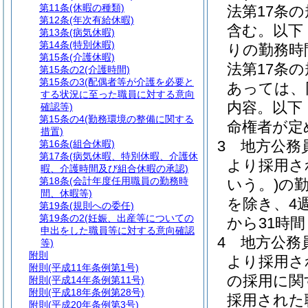
第11条
(休暇の種類)
法第17条
第12条
(年次有給休暇)
含む。以下
第13条
(病気休暇)
第14条
(特別休暇)
りの勤務時
第15条
(介護休暇)
法第17条
第15条の2
(介護時間)
第15条の3
(配偶者等が介護を必要と
あっては、
する状況に至った職員に対する意向
内容。以下
確認等)
第15条の4
(勤務環境の整備に関する
命権者が定
措置)
3
地方公務員
第16条
(組合休暇)
第17条
(病気休暇、特別休暇、介護休
より採用さ
暇、介護時間及び組合休暇の承認)
第18条
(会計年度任用職員の勤務時
いう。)
の
間、休暇等)
を除き、4
第19条
(規則への委任)
第19条の2
(妊娠、出産等についての
から31時
申出をした職員等に対する意向確認
4
地方公務
等)
附則
より採用さ
附則
(平成11年条例第1号)
の採用に関
附則
(平成14年条例第11号)
附則
(平成18年条例第28号)
採用された
附則
(平成20年条例第3号)