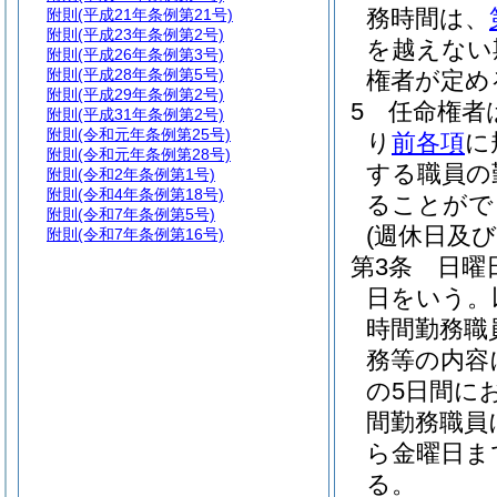
務時間は、
附則
(平成21年条例第21号)
附則
(平成23年条例第2号)
を越えない
附則
(平成26年条例第3号)
附則
(平成28年条例第5号)
権者が定め
附則
(平成29年条例第2号)
5
任命権者
附則
(平成31年条例第2号)
附則
(令和元年条例第25号)
り
前各項
に
附則
(令和元年条例第28号)
する職員の
附則
(令和2年条例第1号)
附則
(令和4年条例第18号)
ることがで
附則
(令和7年条例第5号)
(週休日及
附則
(令和7年条例第16号)
第3条
日曜
日をいう。
時間勤務職
務等の内容
の5日間に
間勤務職員
ら金曜日ま
る。