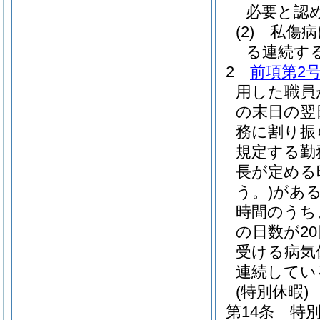
必要と認
(2)
私傷病
る連続する
2
前項第2
用した職員
の末日の翌
務に割り振
規定する勤
長が定める
う。)
があ
時間のうち
の日数が2
受ける病気
連続してい
(特別休暇)
第14条
特