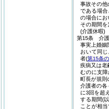
事故その他
である場合
の場合にお
その期間を
(介護休暇)
第15条
介
事実上婚姻
おいて同じ
者
(
第15条の
疾病又は老
むのに支障
町長が規則
介護者の各
に3回を超
する期間
(
ことが相当