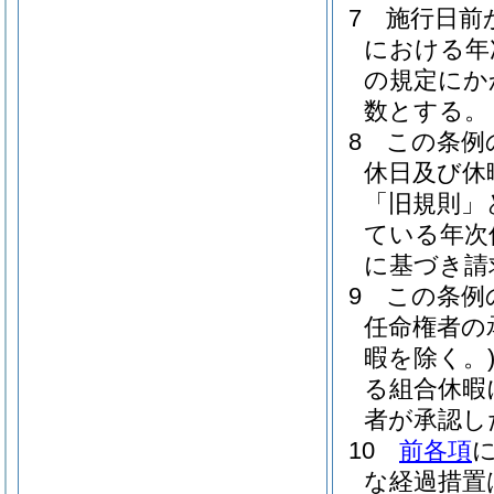
7
施行日前
における年
の規定にか
数とする。
8
この条例
休日及び休
「旧規則」
ている年次
に基づき請
9
この条例
任命権者の
暇を除く。
る組合休暇
者が承認し
10
前各項
な経過措置