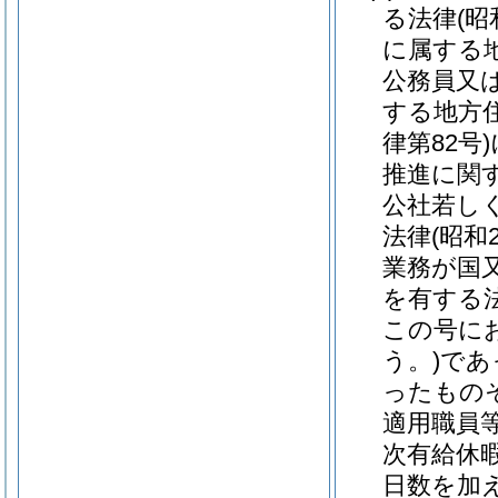
る法律
(昭
に属する
公務員又
する地方
律第82号)
推進に関
公社若し
法律
(昭和
業務が国
を有する
この号に
う。)
であ
ったもの
適用職員
次有給休
日数を加