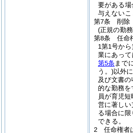
要がある場
与えないこ
第7条
削除
(正規の勤
第8条
任命
1第1号か
業にあって
第5条
まで
う。)
以外
及び文書の
的な勤務を
員が育児短
営に著しい
る場合に限
できる。
2
任命権者