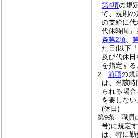
第4項
の規
て、規則の
の支給に代
代休時間」
条第2項
、
た日
(以下
及び代休日
を指定する
2
前項
の規
は、当該時
られる場合
を要しない
(休日)
第9条
職員
号)
に規定
は、特に勤