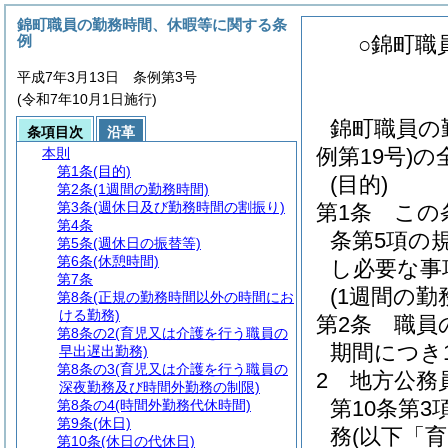
錦町職員の勤務時間、休暇等に関する条
例
○錦町職
平成7年3月13日 条例第3号
(令和7年10月1日施行)
錦町職員の
条項目次
沿革
例第19号)
本則
第1条
(目的)
(目的)
第2条
(1週間の勤務時間)
第3条
(週休日及び勤務時間の割振り)
第1条
この
第4条
条第5項の
第5条
(週休日の振替等)
第6条
(休憩時間)
し必要な事
第7条
(1週間の勤
第8条
(正規の勤務時間以外の時間にお
ける勤務)
第2条
職員
第8条の2
(育児又は介護を行う職員の
期間につき
早出遅出勤務)
第8条の3
(育児又は介護を行う職員の
2
地方公務
深夜勤務及び時間外勤務の制限)
第10条第
第8条の4
(時間外勤務代休時間)
第9条
(休日)
務
(以下「
第10条
(休日の代休日)