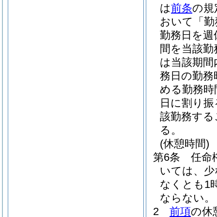
は
前条
の規
おいて「勤
勤務日を週
間を当該勤
は当該期間
務日の勤務
める勤務時
日に割り振
該勤務する
る。
(休憩時間)
第6条
任命
いては、少
なくとも1
ならない。
2
前項
の休