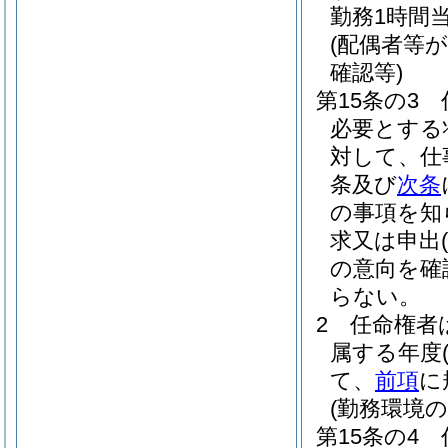
勤務1時間
(配偶者等
確認等)
第15条の3
必要とする
対して、仕
条及び
次条
の事項を知
求又は申出
(
の意向を確
らない。
2
任命権者
属する年度
て、
前項
に
(勤務環境
第15条の4