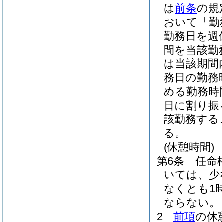
は
前条
の規
おいて「勤
勤務日を週
間を当該勤
は当該期間
務日の勤務
める勤務時
日に割り振
該勤務する
る。
(休憩時間)
第6条
任命
いては、少
なくとも1
ならない。
2
前項
の休