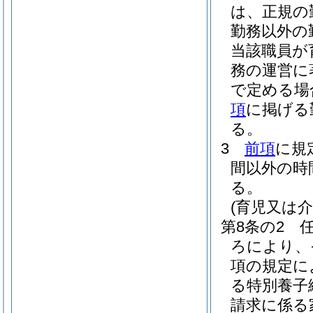
は、正規の
勤務以外の
当該職員が
務の運営に
で定める場
項
に掲げる
る。
3
前項
に規
間以外の時
る。
(育児又は
第8条の2
ろにより、
項の規定に
る特別養子
請求に係る