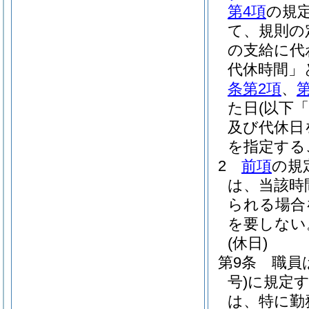
第4項
の規
て、規則の
の支給に代
代休時間」
条第2項
、
た日
(以下
及び代休日
を指定する
2
前項
の規
は、当該時
られる場合
を要しない
(休日)
第9条
職員
号)
に規定
は、特に勤