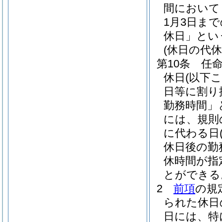
間において
1月3日ま
休日」とい
(休日の代休
第10条
任
休日
(以下
日等に割り
勤務時間」
には、規則
に代わる日
休日後の勤
休時間が指
とができる
2
前項
の規
られた休日
日には、特