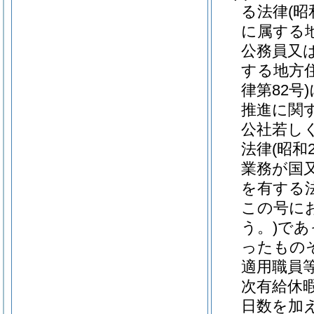
る法律
(昭
に属する
公務員又
する地方
律第82号)
推進に関
公社若し
法律
(昭和
業務が国
を有する
この号に
う。)
であ
ったもの
適用職員
次有給休
日数を加