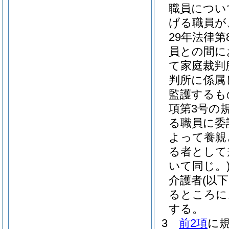
職員につい
げる職員が
29年法律第8
員との間に
て家庭裁判
判所に係属
監護するも
項第3号の
る職員に委
よって養親
る者として
いて同じ。
介護者
(以
るところに
する。
3
前2項
に