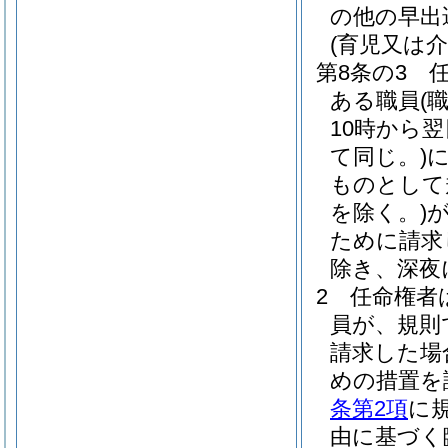
の他の早出
(育児又は
第8条の3
ある職員
(
10時から
て同じ。)
ものとして
を除く。)
ために請求
除き、深夜
2
任命権者
員が、規則
請求した場
めの措置を
条第2項
に
由に基づく