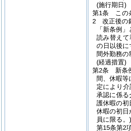
(施行期日)
第1条
この
2
改正後の
「新条例」
読み替えて
の日以後に
間外勤務の
(経過措置)
第2条
新条
間、休暇等
定により介
承認に係る
護休暇の初
休暇の初日
員に限る。
第15条第