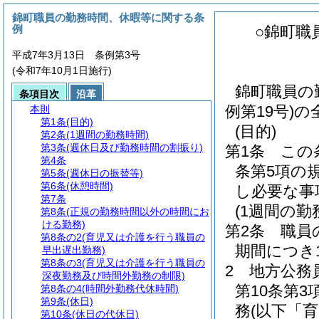
錦町職員の勤務時間、休暇等に関する条
例
○錦町職
平成7年3月13日 条例第3号
(令和7年10月1日施行)
錦町職員の
条項目次
沿革
例第19号)
本則
第1条
(目的)
(目的)
第2条
(1週間の勤務時間)
第3条
(週休日及び勤務時間の割振り)
第1条
この
第4条
条第5項の
第5条
(週休日の振替等)
第6条
(休憩時間)
し必要な事
第7条
(1週間の勤
第8条
(正規の勤務時間以外の時間にお
ける勤務)
第2条
職員
第8条の2
(育児又は介護を行う職員の
期間につき
早出遅出勤務)
第8条の3
(育児又は介護を行う職員の
2
地方公務
深夜勤務及び時間外勤務の制限)
第10条第
第8条の4
(時間外勤務代休時間)
第9条
(休日)
務
(以下「
第10条
(休日の代休日)