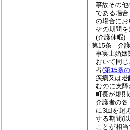
事故その他
である場合
の場合にお
その期間を
(介護休暇)
第15条
介
事実上婚姻
おいて同じ
者
(
第15条の
疾病又は老
むのに支障
町長が規則
介護者の各
に3回を超
する期間
(
ことが相当