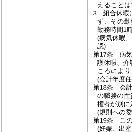
えることは
3
組合休暇
ず、その勤
勤務時間1
(病気休暇
認)
第17条
病
護休暇、介
ころにより
(会計年度
第18条
会
の職務の性
権者が別に
(規則への委
第19条
こ
(妊娠、出