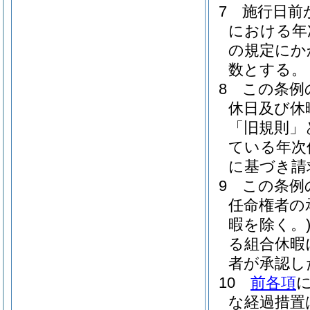
7
施行日前
における年
の規定にか
数とする。
8
この条例
休日及び休
「旧規則」
ている年次
に基づき請
9
この条例
任命権者の
暇を除く。
る組合休暇
者が承認し
10
前各項
な経過措置