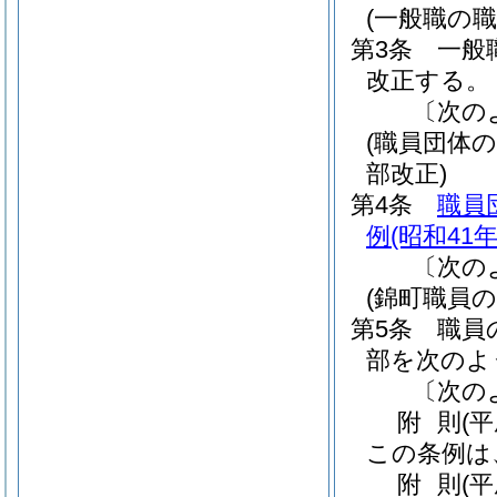
(一般職の
第3条
一般
改正する。
〔次の
(職員団体
部改正)
第4条
職員
例
(昭和41
〔次の
(錦町職員
第5条
職員
部を次のよ
〔次の
附
則
(
この条例は
附
則
(