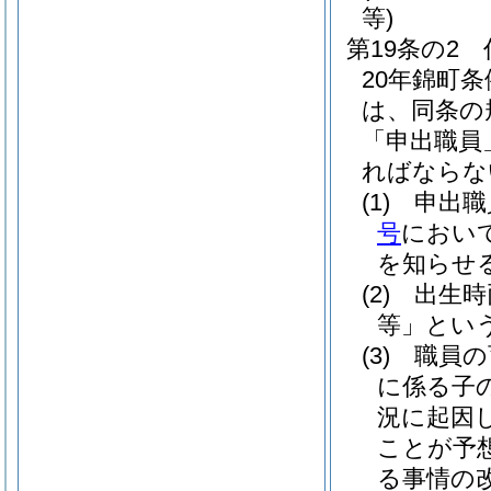
等)
第19条の2
20年錦町条
は、同条の
「申出職員
ればならな
(1)
申出職
号
におい
を知らせ
(2)
出生時
等」という
(3)
職員の
に係る子
況に起因
ことが予
る事情の