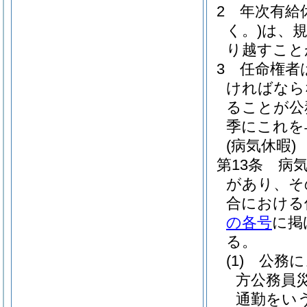
2
年次有給
く。)
は、
り越すこと
3
任命権者
ければなら
ることが公
季にこれを
(病気休暇)
第13条
病
があり、そ
合における
の各号
に掲
る。
(1)
公務に
方公務員
通勤をいう