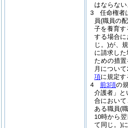
はならない
3
任命権者
員
(職員の
子を養育す
する場合に
じ。)
が、
に請求した
ための措置
月について
項
に規定す
4
前3項
の
介護者」と
合において
ある職員
(
10時から
て同じ。)