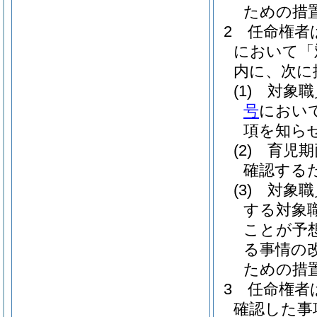
ための措
2
任命権者
において「
内に、次に
(1)
対象職
号
におい
項を知ら
(2)
育児期
確認する
(3)
対象職
する対象
ことが予
る事情の
ための措
3
任命権者
確認した事