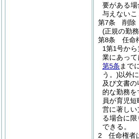
要がある場
与えないこ
第7条
削除
(正規の勤
第8条
任命
1第1号か
業にあって
第5条
まで
う。)
以外
及び文書の
的な勤務を
員が育児短
営に著しい
る場合に限
できる。
2
任命権者