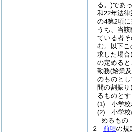
る。)
であ
和22年法律第
の4第2項
うち、当該
ている者そ
む。以下こ
求した場合
の定めると
勤務
(始業
のものとし
間の割振り
るものとす
(1)
小学校
(2)
小学校
めるもの
2
前項
の規