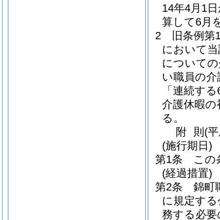
14年4月
算して6月
2
旧条例第
において当
についての
い職員の介
「連続する
介護休暇の
る。
附
則
(
(施行期日)
第1条
この
(経過措置)
第2条
錦町
に規定する
務する必要