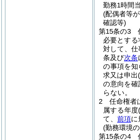
勤務1時間
(配偶者等
確認等)
第15条の3
必要とする
対して、仕
条及び
次条
の事項を知
求又は申出
(
の意向を確
らない。
2
任命権者
属する年度
て、
前項
に
(勤務環境
第15条の4