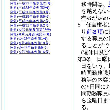
務時間は、
附則
(平成21年条例第21号)
附則
(平成23年条例第2号)
を越えない
附則
(平成26年条例第3号)
附則
(平成28年条例第5号)
権者が定め
附則
(平成29年条例第2号)
5
任命権者
附則
(平成31年条例第2号)
附則
(令和元年条例第25号)
り
前各項
に
附則
(令和元年条例第28号)
する職員の
附則
(令和2年条例第1号)
附則
(令和4年条例第18号)
ることがで
附則
(令和7年条例第5号)
(週休日及
附則
(令和7年条例第16号)
第3条
日曜
日をいう。
時間勤務職
務等の内容
の5日間に
間勤務職員
ら金曜日ま
る。