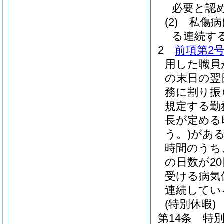
必要と認
(2)
私傷病
る連続する
2
前項第2
用した職員
の末日の翌
務に割り振
規定する勤
長が定める
う。)
があ
時間のうち
の日数が2
受ける病気
連続してい
(特別休暇)
第14条
特