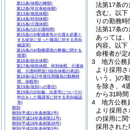
第11条
(休暇の種類)
法第17条
第12条
(年次有給休暇)
含む。以下
第13条
(病気休暇)
第14条
(特別休暇)
りの勤務時
第15条
(介護休暇)
法第17条
第15条の2
(介護時間)
第15条の3
(配偶者等が介護を必要と
あっては、
する状況に至った職員に対する意向
内容。以下
確認等)
第15条の4
(勤務環境の整備に関する
命権者が定
措置)
3
地方公務員
第16条
(組合休暇)
第17条
(病気休暇、特別休暇、介護休
より採用さ
暇、介護時間及び組合休暇の承認)
第18条
(会計年度任用職員の勤務時
いう。)
の
間、休暇等)
を除き、4
第19条
(規則への委任)
第19条の2
(妊娠、出産等についての
から31時
申出をした職員等に対する意向確認
4
地方公務
等)
附則
より採用さ
附則
(平成11年条例第1号)
の採用に関
附則
(平成14年条例第11号)
附則
(平成18年条例第28号)
採用された
附則
(平成20年条例第3号)