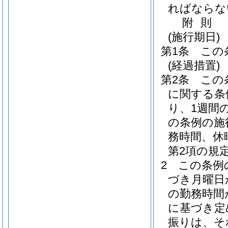
ればならな
附
則
(施行期日)
第1条
この
(経過措置)
第2条
この
に関する条
り、1週間
の条例の施
務時間、休
第2項の規
2
この条例
づき月曜日
の勤務時間
に基づき定
振りは、そ