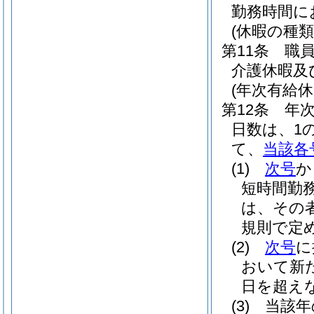
勤務時間に
(休暇の種類
第11条
職
介護休暇及
(年次有給休
第12条
年
日数は、1
て、
当該各
(1)
次号
か
短時間勤
は、その
規則で定め
(2)
次号
に
おいて新
日を超え
(3)
当該年