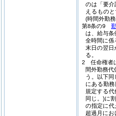
のは「要介
えるものと
(時間外勤
第8条の9
は、給与条
全時間に係
末日の翌日
る。
2
任命権者
間外勤務代
う。以下同
にある勤務
規定する代
同じ。)
に
の指定に代
超過月にお