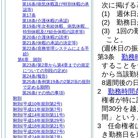
次に掲げる
第16条
(病気休暇及び特別休暇の承
認等)
(1)
週休日
第17条
第18条
(介護休暇の承認)
(2)
勤務日
第19条
(年次有給休暇、病気休暇、
(3)
1回の
特別休暇及び組合休暇の請求等)
第20条
(介護休暇の請求)
こと。
第21条
(休暇の承認の決定等)
(週休日の振
第22条
(庶務管理システムによる手
続)
第3条
勤務
第6章
雑則
することを
第23条
(第2章から第4章までの規定
についての別段の定め)
から当該勤
第24条
(報告)
8週間後の
第25条
(条例第19条の2第2項の規則
で定める期間)
2
勤務時間
第26条
(その他の事項)
附則
権者が特に
附則
(平成10年規則第2号)
間30分を
附則
(平成11年規則第7号)
附則
(平成14年規則第11号)
間」という
附則
(平成14年規則第29号)
3
任命権者
附則
(平成18年規則第21号)
附則
(平成20年規則第27号)
き勤務日を
附則
(平成24年規則第7号)