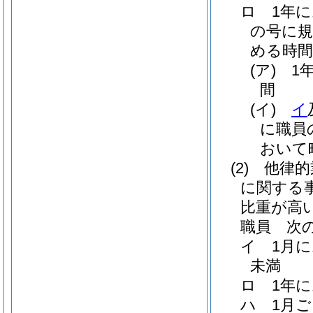
ロ
1年
の号に規
める時間
(ア)
1
間
(イ)
イ
に職員
おいて
(2)
他律的
に関する
比重が高
職員 次
イ
1月
未満
ロ
1年
ハ
1月