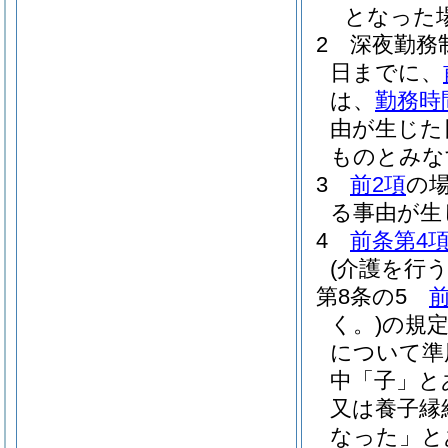
となった
2
深夜勤務
日までに、
は、
勤務時
由が生じた
ものとみな
3
前2項
の
る事由が生
4
前条第4
(介護を行
第8条の5
前
く。)
の規
について準
中「子」と
又は養子縁
なった」と