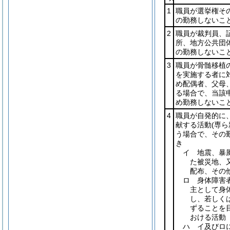
1
職員が選挙権そ
の勤務しないこ
2
職員が裁判員、
所、地方公共団
の勤務しないこ
3
職員が骨髄移植
を実施する者に
め配偶者、父母
る場合で、当該
め勤務しないこ
4
職員が自発的に
献する活動
(専
う場合で、その
き
イ 地震、暴
た被災地、
配布、その
ロ 身体障害
主として身
し、若しく
ずることを
おける活動
ハ イ及びロ