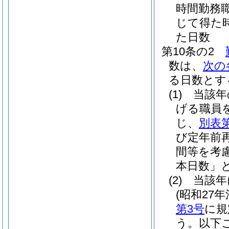
時間勤務
じて得た
た日数
第10条の2
数は、
次の
る日数とす
(1)
当該年
げる職員を
じ、
別表第
び定年前
間等を考
本日数」と
(2)
当該年
(昭和27年
第3号
に規
う。以下