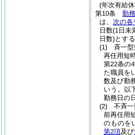
(年次有給休
第10条
勤務
は、
次の各
日数
(1日
日数)
とす
(1)
斉一型
再任用短
第22条の
た職員を
数及び勤
いう。以下
勤務日の
(2)
不斉一
前再任用
のものを
第2項
及び