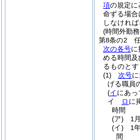
項
の規定に
命ずる場合
しなければ
(時間外勤
第8条の2
次の各号
に
める時間及
るものとす
(1)
次号
に
げる職員
(
イ
にあっ
イ
ロ
に
時間
(ア)
1
(イ)
1
間