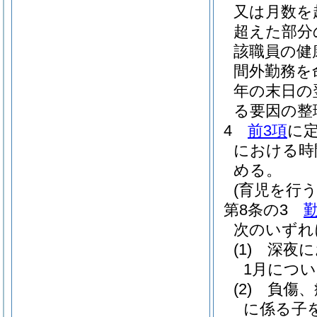
又は月数を
超えた部分
該職員の健
間外勤務を
年の末日の
る要因の整
4
前3項
に
における時
める。
(育児を行
第8条の3
次のいずれ
(1)
深夜に
1月につい
(2)
負傷、
に係る子