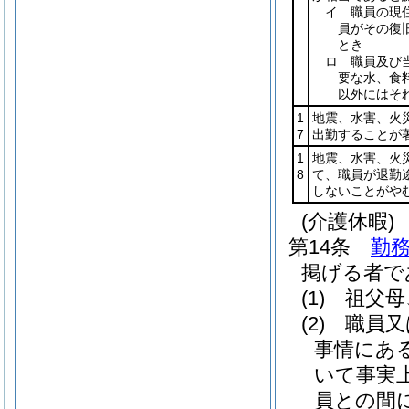
イ 職員の現
員がその復
とき
ロ 職員及び
要な水、食
以外にはそ
1
地震、水害、火
7
出勤することが
1
地震、水害、火
8
て、職員が退勤
しないことがや
(介護休暇)
第14条
勤務
掲げる者で
(1)
祖父母
(2)
職員又
事情にあ
いて事実
員との間