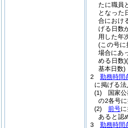
たに職員
となった
合におけ
げる日数
用した年
(この号
場合にあ
める日数)
基本日数)
2
勤務時間条
に掲げる法
(1)
国家公
の2各号
(2)
前号
に
あると認
3
勤務時間条