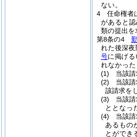
ない。
4
任命権者
があると認
類の提出を
第8条の4
れた後深夜
号
に掲げる
れなかった
(1)
当該請
(2)
当該請
該請求を
(3)
当該請
ととなっ
(4)
当該請
あるもの
とができ