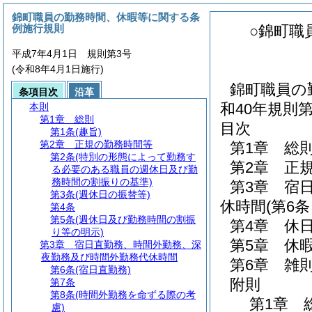
錦町職員の勤務時間、休暇等に関する条
例施行規則
○錦町職
平成7年4月1日 規則第3号
(令和8年4月1日施行)
錦町職員の
条項目次
沿革
和40年規則
本則
第1章
総則
目次
第1条
(趣旨)
第2章
正規の勤務時間等
第1章
総
第2条
(特別の形態によって勤務す
第2章
正
る必要のある職員の週休日及び勤
務時間の割振りの基準)
第3章
宿
第3条
(週休日の振替等)
休時間
(第6
第4条
第5条
(週休日及び勤務時間の割振
第4章
休
り等の明示)
第5章
休
第3章
宿日直勤務、時間外勤務、深
夜勤務及び時間外勤務代休時間
第6章
雑
第6条
(宿日直勤務)
附則
第7条
第8条
(時間外勤務を命ずる際の考
第1章
慮)