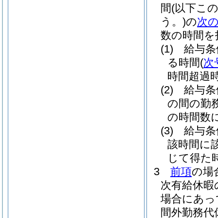
間
(以下こ
う。)
の
次
数の時間を
(1)
給与条
る時間
(
次
時間超過時
(2)
給与条
の間の勤
の時間数に
(3)
給与条
該時間に該
じて得た
3
前項
の場
次有給休暇
場合にあっ
間外勤務代