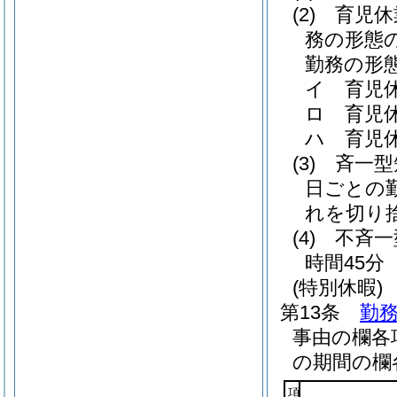
(2)
育児休
務の形態
勤務の形
イ
育児休
ロ
育児休
ハ
育児休
(3)
斉一型
日ごとの
れを切り
(4)
不斉一
時間45分
(特別休暇)
第13条
勤務
事由の欄各
の期間の欄
項