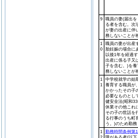
9
職員の妻
(届出
る者を含む。次
が妻の出産に伴
務しないことが
1
職員の妻が出産
0
胎妊娠の場合にあ
以後1年を経過
出産に係る子又
子を含む。)
を養
務しないことが
1
中学校就学の始
1
養育する職員が
かかったその子
必要なものとし
健安全法
(昭和3
休業その他これ
その子の世話を
る行事のうち町
う。)
のため勤務
1
勤務時間条例第1
2
障がある者
(以