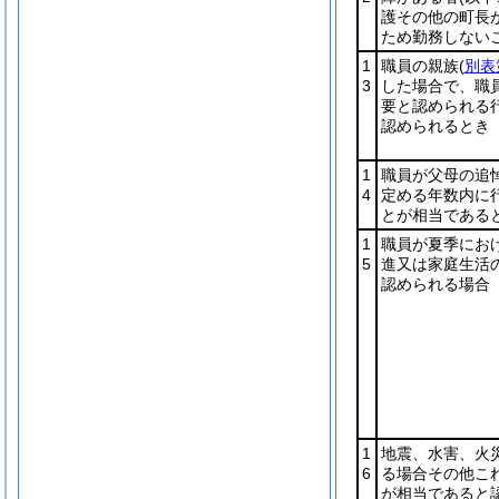
護その他の町長
ため勤務しない
1
職員の親族
(
別表
3
した場合で、職
要と認められる
認められるとき
1
職員が父母の追
4
定める年数内に
とが相当である
1
職員が夏季にお
5
進又は家庭生活
認められる場合
1
地震、水害、火
6
る場合その他こ
が相当であると