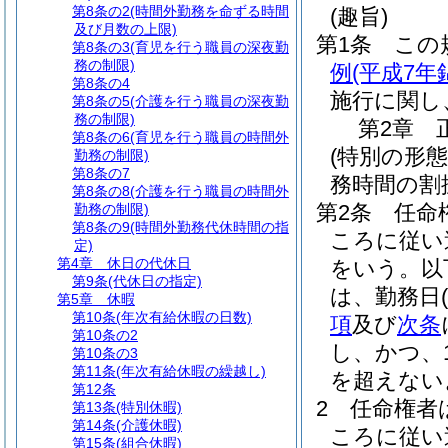
第8条の2
(時間外勤務を命ずる時間
(趣旨)
及び月数の上限)
第1条
この
第8条の3
(育児を行う職員の深夜勤
務の制限)
例
(平成7
第8条の4
施行に関し
第8条の5
(介護を行う職員の深夜勤
務の制限)
第2章
第8条の6
(育児を行う職員の時間外
(特別の形
勤務の制限)
第8条の7
務時間の割
第8条の8
(介護を行う職員の時間外
第2条
任命
勤務の制限)
第8条の9
(時間外勤務代休時間の指
ころに従い
定)
第4章
休日の代休日
をいう。以
第9条
(代休日の指定)
は、勤務日
(
第5章
休暇
第10条
(年次有給休暇の日数)
項
及び
次条
第10条の2
し、かつ、
第10条の3
第11条
(年次有給休暇の繰越し)
を超えない
第12条
2
任命権者
第13条
(特別休暇)
第14条
(介護休暇)
ころに従い
第15条
(組合休暇)