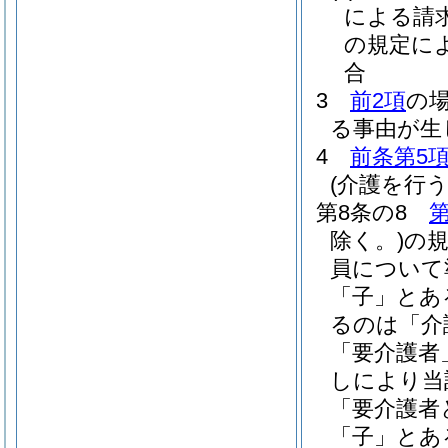
による請
の規定に
合
3
前2項
の
る事由が生
4
前条第5
(介護を行
第8条の8
第
除く。)
の
員について
「子」とあ
るのは「介
「要介護者
しにより当
「要介護者
「子」とあ