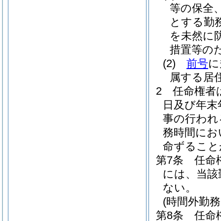
等の保全
とする勤
を未然に
措置等の
(2)
前号
に
属する居
2
任命権者
日及び年末
事の行われ
務時間にお
命ずること
第7条
任命
には、当該
ない。
(時間外勤
第8条
任命