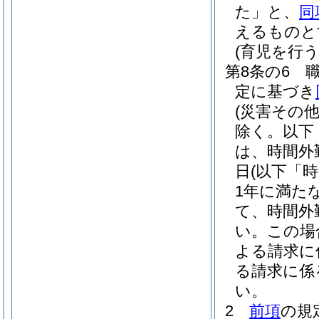
た」と、
同
えるものと
(育児を行
第8条の6
定に基づき
(災害その
除く。以下
は、時間外
日
(以下「
1年に満た
て、時間外
い。
この場
よる請求に
る請求に係
い。
2
前項
の規