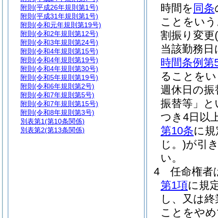
時間を
同条
附則
(平成26年規則第1号)
附則
(平成31年規則第1号)
ことをいう
附則
(令和元年規則第19号)
割振り変更
(
附則
(令和2年規則第12号)
附則
(令和3年規則第24号)
当該勤務日
附則
(令和4年規則第15号)
附則
(令和4年規則第19号)
時間条例第
附則
(令和4年規則第30号)
ることをい
附則
(令和5年規則第19号)
附則
(令和6年規則第2号)
週休日の振
附則
(令和7年規則第5号)
振替等」と
附則
(令和7年規則第15号)
附則
(令和8年規則第3号)
つき4日以
別表第1
(第10条関係)
第10条
に規
別表第2
(第13条関係)
じ。)
が引き
い。
4
任命権者
第1項
に規
し、又は終
ことをやめ