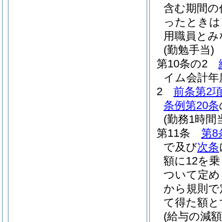
含む期間の
ったときは
用職員とみ
(勤勉手当)
第10条の2
イム会計年
2
前条第2
条例第20条
(勤務1時
第11条
第8
で及び
次条
額に12を
ついて定め
から規則で
て得た額と
(給与の減額