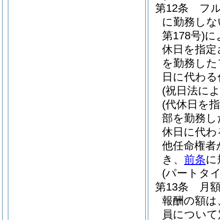
第12条
フ
に勤務しな
第178号)
に
休日を指定
を勤務した
日に代わる
(祝日法に
(代休日を
部を勤務し
休日に代わ
他任命権者
き、
前条
に
(パートタ
第13条
月
報酬の額は
員について