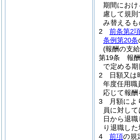
期間におけ
慮して規則
み替えるも
2
前条第2
条例第20条
(報酬の支給
第19条
報
で定める期
2
日額又は
年度任用職
応じて報酬
3
月額によ
員に対して
日から退職
り退職した
4
前項
の規