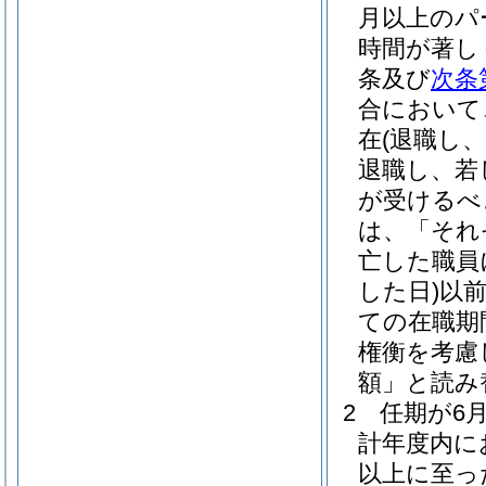
月以上のパ
時間が著し
条及び
次条
合において
在
(退職し
退職し、若
が受けるべ
は、「それ
亡した職員
した日)
以
ての在職期
権衡を考慮
額」と読み
2
任期が6
計年度内に
以上に至っ