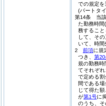
での規定を
(パートタ
第14条
当
た勤務時間
務すること
して、その
いて、時間
2
前項
に規
つき、
第2
規の勤務時
てそれぞれ1
で定める割
間である場
じて得た額
が
第1号
に
のうち、そ