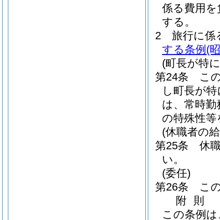
係る費用を
する。
2
旅行に係
する条例
(
(町長が特
第24条
こ
し町長が特
は、常時勤
の特殊性等
(休職者の給
第25条
休
い。
(委任)
第26条
こ
附
則
この条例は