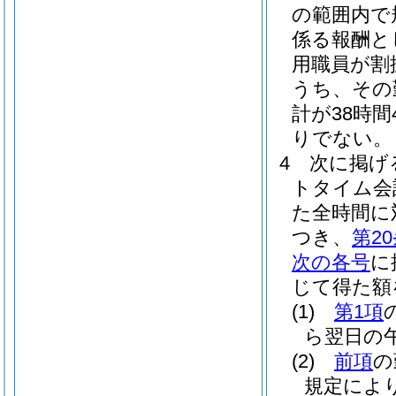
の範囲内で
係る報酬と
用職員が割
うち、その
計が38時
りでない。
4
次に掲げ
トタイム会
た全時間に
つき、
第2
次の各号
に
じて得た額
(1)
第1項
ら翌日の午
(2)
前項
の
規定によ