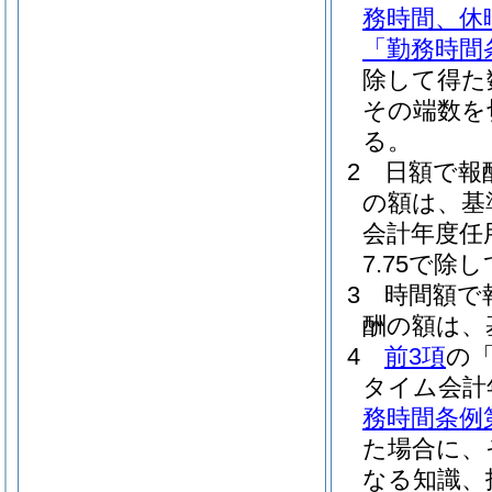
務時間、休
「勤務時間
除して得た
その端数を
る。
2
日額で報
の額は、基
会計年度任
7.75で
3
時間額で
酬の額は、
4
前3項
の
タイム会計
務時間条例
た場合に、
なる知識、