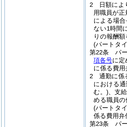
2
日額によ
用職員が正
による場合
ない1時間
りの報酬額
(パートタ
第22条
パ
項各号
に定
に係る費用
2
通勤に係
における通
む。)
、支
める職員の
(パートタ
係る費用弁
第23条
パ