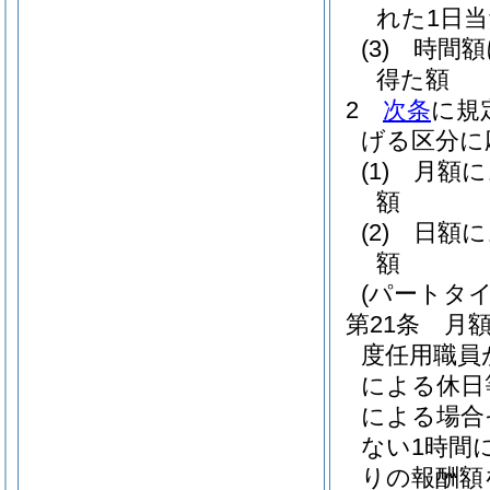
れた1日
(3)
時間
得た額
2
次条
に規
げる区分に
(1)
月額
額
(2)
日額
額
(パートタ
第21条
月
度任用職員
による休日
による場合
ない1時間
りの報酬額