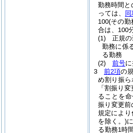
勤務時間と
っては、
同
100
(その
合は、100分
(1)
正規の
勤務に係
る勤務
(2)
前号
に
3
前2項
の
め割り振ら
「割振り変
ることを命
振り変更前
規定により
を除く。)
る勤務1時間