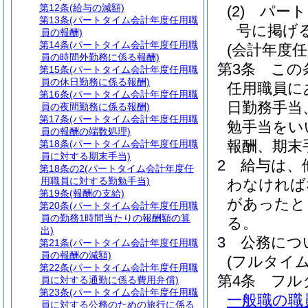
第12条
(給与の減額)
(2)
パート
第13条
(パートタイム会計年度任用職
号に掲げ
員の報酬)
第14条
(パートタイム会計年度任用職
(会計年度
員の時間外勤務に係る報酬)
第3条
この
第15条
(パートタイム会計年度任用職
員の休日勤務に係る報酬)
任用職員に
第16条
(パートタイム会計年度任用職
日勤務手当
員の夜間勤務に係る報酬)
第17条
(パートタイム会計年度任用職
勉手当をい
員の報酬の端数処理)
報酬、期末
第18条
(パートタイム会計年度任用職
員に対する期末手当)
2
給与は、
第18条の2
(パートタイム会計年度任
用職員に対する勤勉手当)
わなければ
第19条
(報酬の支給)
があったと
第20条
(パートタイム会計年度任用職
員の勤務1時間当たりの報酬額の算
る。
出)
3
公務につ
第21条
(パートタイム会計年度任用職
員の報酬の減額)
(フルタイ
第22条
(パートタイム会計年度任用職
第4条
フル
員に対する通勤に係る費用弁償)
第23条
(パートタイム会計年度任用職
一般職の職
員に対する公務のための旅行に係る