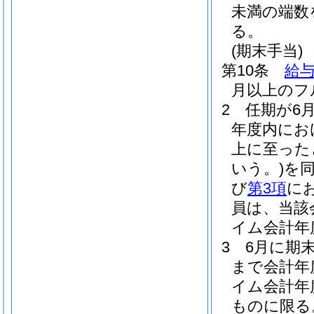
未満の端数
る。
(期末手当)
第10条
給与
月以上のフ
2
任期が6
年度内にお
上に至った
いう。)
を
び
第3項
に
員は、当該
イム会計年
3
6月に期
まで会計年
イム会計年
ものに限る