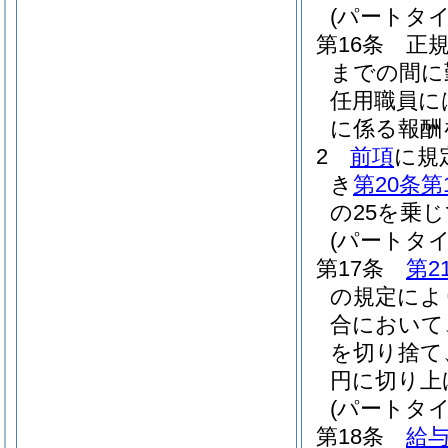
(パートタ
第16条
正
までの間に
任用職員に
に係る報酬
2
前項
に規
き
第20条第
の25を乗
(パートタ
第17条
第2
の規定によ
合において
を切り捨て
円に切り上
(パートタ
第18条
給与