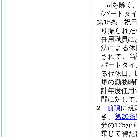
間を除く。
(パートタ
第15条
祝
り振られた
任用職員に
法による休
されて、当
パートタイ
る代休日。
規の勤務時
計年度任用
間に対して
2
前項
に規
き、
第20条
分の125か
乗じて得た