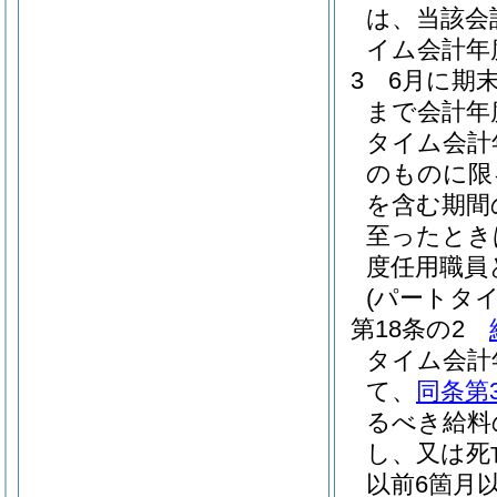
は、当該会
イム会計年
3
6月に期
まで会計年
タイム会計
のものに限
を含む期間
至ったとき
度任用職員
(パートタ
第18条の2
タイム会計
て、
同条第
るべき給料
し、又は死
以前6箇月