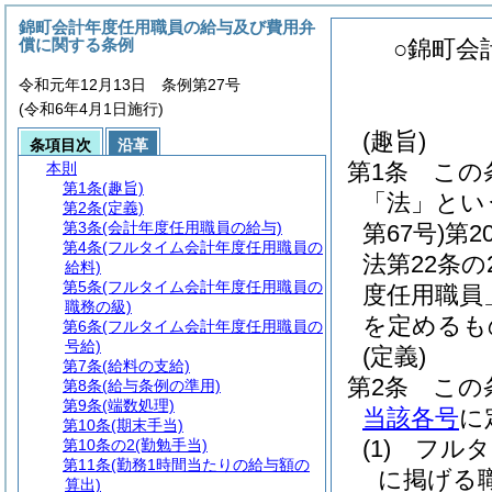
錦町会計年度任用職員の給与及び費用弁
償に関する条例
○錦町会
令和元年12月13日 条例第27号
(令和6年4月1日施行)
(趣旨)
条項目次
沿革
第1条
この
本則
第1条
(趣旨)
「法」とい
第2条
(定義)
第3条
(会計年度任用職員の給与)
第67号)
第2
第4条
(フルタイム会計年度任用職員の
法第22条
給料)
第5条
(フルタイム会計年度任用職員の
度任用職員
職務の級)
を定めるも
第6条
(フルタイム会計年度任用職員の
号給)
(定義)
第7条
(給料の支給)
第2条
この
第8条
(給与条例の準用)
第9条
(端数処理)
当該各号
に
第10条
(期末手当)
(1)
フルタ
第10条の2
(勤勉手当)
第11条
(勤務1時間当たりの給与額の
に掲げる
算出)