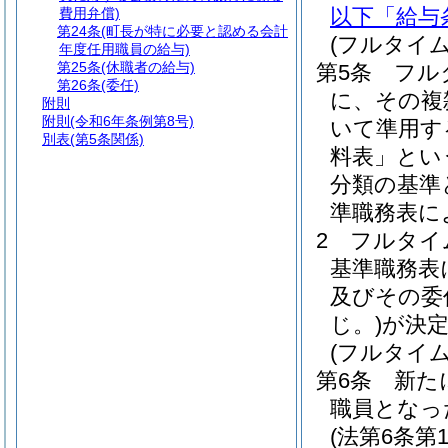
以下「給与
費用弁償)
第24条
(町長が特に必要と認める会計
(フルタイ
年度任用職員の給与)
第25条
(休職者の給与)
第5条
フル
第26条
(委任)
に、その複
附則
附則
(令和6年条例第8号)
いて準用す
別表
(第5条関係)
料表」とい
分類の基準
準職務表に
2
フルタイ
基準職務表
及びその委
じ。)
が決
(フルタイ
第6条
新た
職員となっ
(法第6条