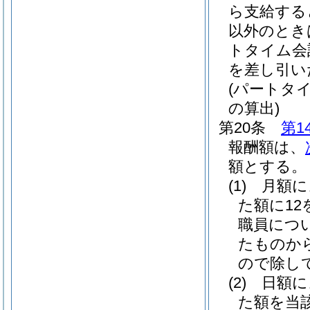
ら支給する
以外のとき
トタイム会
を差し引い
(パートタ
の算出)
第20条
第1
報酬額は、
額とする。
(1)
月額
た額に1
職員につ
たものか
ので除し
(2)
日額
た額を当