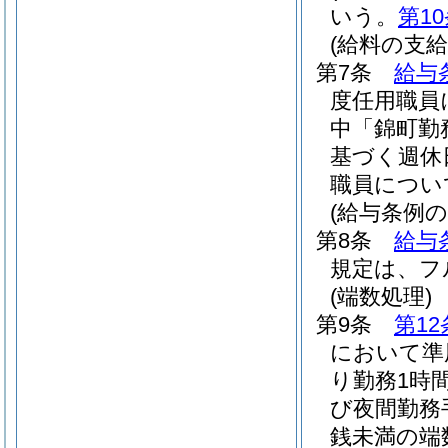
いう。
第1
(給料の支給
第7条
給与
度任用職員
中「錦町勤
基づく週休
職員につい
(給与条例の
第8条
給与
規定は、フ
(端数処理)
第9条
第12
において準
り勤務1時
び夜間勤務
銭未満の端