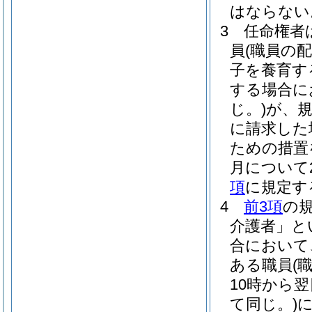
はならない
3
任命権者
員
(職員の
子を養育す
する場合に
じ。)
が、
に請求した
ための措置
月について
項
に規定す
4
前3項
の
介護者」と
合において
ある職員
(
10時から
て同じ。)