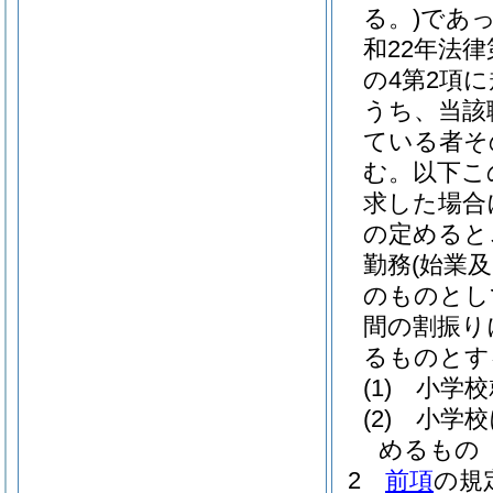
る。)
であ
和22年法律第
の4第2項
うち、当該
ている者そ
む。以下こ
求した場合
の定めると
勤務
(始業
のものとし
間の割振り
るものとす
(1)
小学校
(2)
小学校
めるもの
2
前項
の規