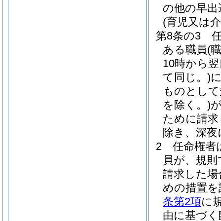
の他の早出
(育児又は
第8条の3
ある職員
(
10時から
て同じ。)
ものとして
を除く。)
ために請求
除き、深夜
2
任命権者
員が、規則
請求した場
めの措置を
条第2項
に
由に基づく