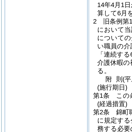
14年4月
算して6月
2
旧条例第
において当
についての
い職員の介
「連続する
介護休暇の
る。
附
則
(
(施行期日)
第1条
この
(経過措置)
第2条
錦町
に規定する
務する必要