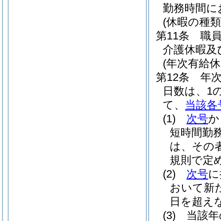
勤務時間に
(休暇の種類
第11条
職
介護休暇及
(年次有給休
第12条
年
日数は、1
て、
当該各
(1)
次号
か
短時間勤
は、その
規則で定め
(2)
次号
に
おいて新
日を超え
(3)
当該年