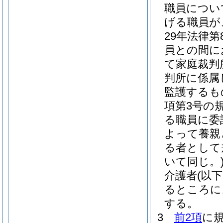
職員につい
げる職員が
29年法律第8
員との間に
て家庭裁判
判所に係属
監護するも
項第3号の
る職員に委
よって養親
る者として
いて同じ。
介護者
(以
るところに
する。
3
前2項
に