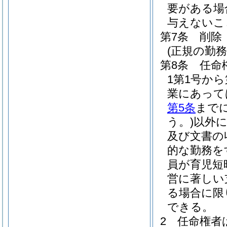
要がある場
与えないこ
第7条
削除
(正規の勤
第8条
任命
1第1号か
業にあって
第5条
まで
う。)
以外
及び文書の
的な勤務を
員が育児短
営に著しい
る場合に限
できる。
2
任命権者