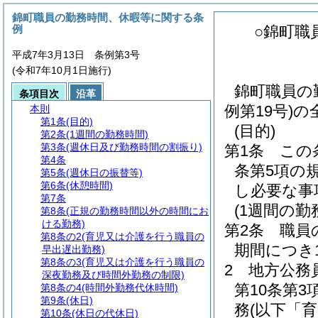
錦町職員の勤務時間、休暇等に関する条
例
○錦町職
平成7年3月13日 条例第3号
(令和7年10月1日施行)
錦町職員の
条項目次
沿革
例第19号)
本則
第1条
(目的)
(目的)
第2条
(1週間の勤務時間)
第3条
(週休日及び勤務時間の割振り)
第1条
この
第4条
条第5項の
第5条
(週休日の振替等)
第6条
(休憩時間)
し必要な事
第7条
(1週間の勤
第8条
(正規の勤務時間以外の時間にお
ける勤務)
第2条
職員
第8条の2
(育児又は介護を行う職員の
期間につき
早出遅出勤務)
第8条の3
(育児又は介護を行う職員の
2
地方公務
深夜勤務及び時間外勤務の制限)
第10条第
第8条の4
(時間外勤務代休時間)
第9条
(休日)
務
(以下「
第10条
(休日の代休日)