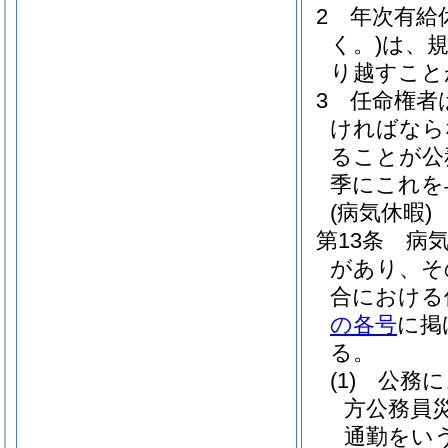
2
年次有給
く。)
は、
り越すこと
3
任命権者
ければなら
ることが公
季にこれを
(病気休暇)
第13条
病
があり、そ
合における
の各号
に掲
る。
(1)
公務に
方公務員
通勤をいう