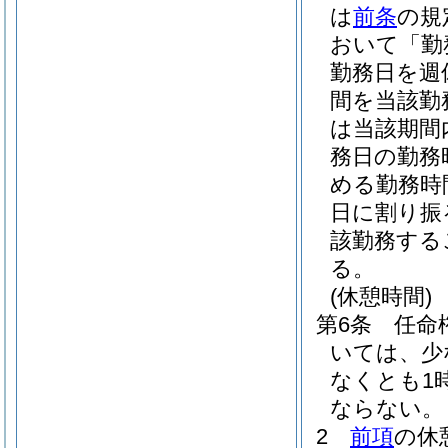
は
前条
の規
おいて「勤
勤務日を週
間を当該勤
は当該期間
務日の勤務
める勤務時
日に割り振
該勤務する
る。
(休憩時間)
第6条
任命
いては、少
なくとも1
ならない。
2
前項
の休