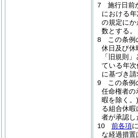
7
施行日前
における年
の規定にか
数とする。
8
この条例
休日及び休
「旧規則」
ている年次
に基づき請
9
この条例
任命権者の
暇を除く。
る組合休暇
者が承認し
10
前各項
な経過措置