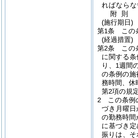
ればならな
附
則
(施行期日)
第1条
この
(経過措置)
第2条
この
に関する条
り、1週間
の条例の施
務時間、休
第2項の規
2
この条例
づき月曜日
の勤務時間
に基づき定
振りは、そ