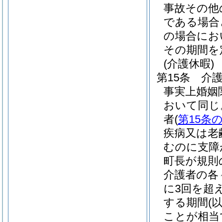
事故その他
である場合
の場合にお
その期間を
(介護休暇)
第15条
介
事実上婚姻
おいて同じ
者
(
第15条の
疾病又は老
むのに支障
町長が規則
介護者の各
に3回を超
する期間
(
ことが相当