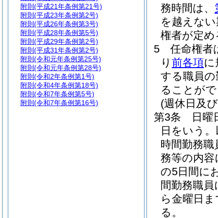
務時間は、
附則
(平成21年条例第21号)
附則
(平成23年条例第2号)
を越えない
附則
(平成26年条例第3号)
附則
(平成28年条例第5号)
権者が定め
附則
(平成29年条例第2号)
5
任命権者
附則
(平成31年条例第2号)
附則
(令和元年条例第25号)
り
前各項
に
附則
(令和元年条例第28号)
する職員の
附則
(令和2年条例第1号)
附則
(令和4年条例第18号)
ることがで
附則
(令和7年条例第5号)
(週休日及
附則
(令和7年条例第16号)
第3条
日曜
日をいう。
時間勤務職
務等の内容
の5日間に
間勤務職員
ら金曜日ま
る。