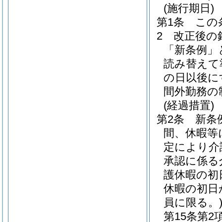
(施行期日)
第1条
この
2
改正後の
「新条例」
読み替えて
の日以後に
間外勤務の
(経過措置)
第2条
新条
間、休暇等
定により介
承認に係る
護休暇の初
休暇の初日
員に限る。
第15条第