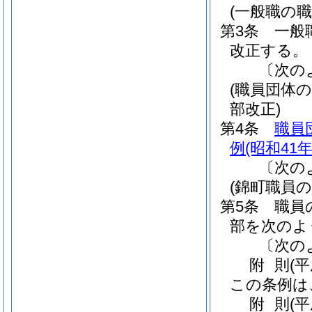
(一般職の
第3条
一般
改正する。
〔次の
(職員団体
部改正)
第4条
職員
例
(昭和41
〔次の
(錦町職員
第5条
職員
部を次のよ
〔次の
附
則
(
この条例は
附
則
(