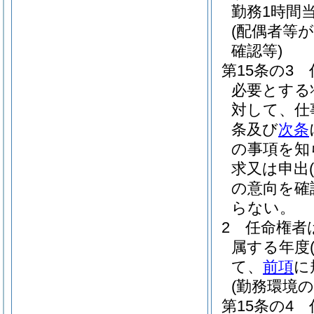
勤務1時間
(配偶者等
確認等)
第15条の3
必要とする
対して、仕
条及び
次条
の事項を知
求又は申出
(
の意向を確
らない。
2
任命権者
属する年度
て、
前項
に
(勤務環境
第15条の4