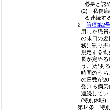
必要と認
(2)
私傷病
る連続する
2
前項第2
用した職員
の末日の翌
務に割り振
規定する勤
長が定める
う。)
があ
時間のうち
の日数が2
受ける病気
連続してい
(特別休暇)
第14条
特