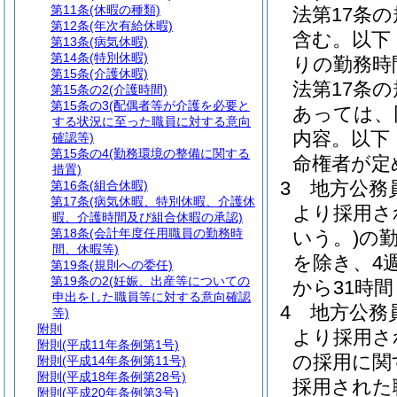
第11条
(休暇の種類)
法第17条
第12条
(年次有給休暇)
含む。以下
第13条
(病気休暇)
第14条
(特別休暇)
りの勤務時
第15条
(介護休暇)
法第17条
第15条の2
(介護時間)
第15条の3
(配偶者等が介護を必要と
あっては、
する状況に至った職員に対する意向
内容。以下
確認等)
第15条の4
(勤務環境の整備に関する
命権者が定
措置)
3
地方公務員
第16条
(組合休暇)
第17条
(病気休暇、特別休暇、介護休
より採用さ
暇、介護時間及び組合休暇の承認)
第18条
(会計年度任用職員の勤務時
いう。)
の
間、休暇等)
を除き、4
第19条
(規則への委任)
第19条の2
(妊娠、出産等についての
から31時
申出をした職員等に対する意向確認
4
地方公務
等)
附則
より採用さ
附則
(平成11年条例第1号)
の採用に関
附則
(平成14年条例第11号)
附則
(平成18年条例第28号)
採用された
附則
(平成20年条例第3号)