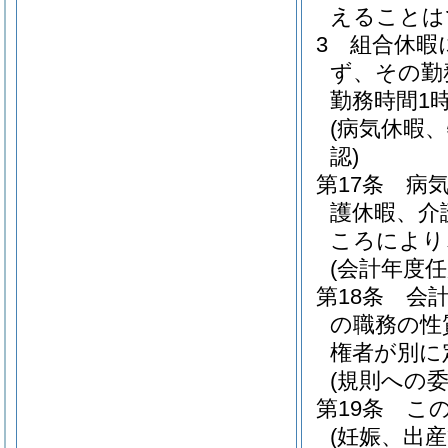
えることは
3
組合休暇
ず、その勤
勤務時間1
(病気休暇
認)
第17条
病
護休暇、介
ころにより
(会計年度
第18条
会
の職務の性
権者が別に
(規則への委
第19条
こ
(妊娠、出