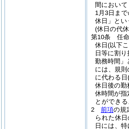
間において
1月3日ま
休日」とい
(休日の代休
第10条
任
休日
(以下
日等に割り
勤務時間」
には、規則
に代わる日
休日後の勤
休時間が指
とができる
2
前項
の規
られた休日
日には、特