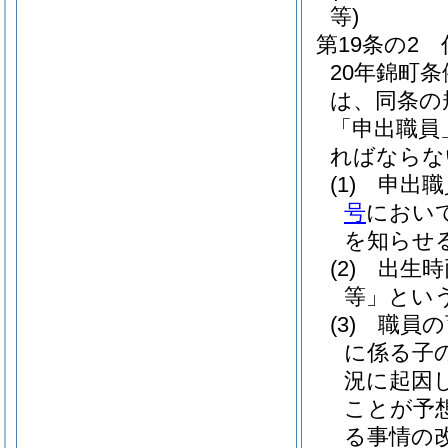
等)
第19条の2
20年錦町条
は、同条の
「申出職員
ればならな
(1)
申出職
号
におい
を知らせ
(2)
出生時
等」という
(3)
職員の
に係る子
況に起因
ことが予
る事情の