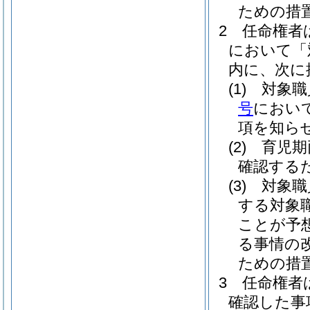
ための措
2
任命権者
において「
内に、次に
(1)
対象職
号
におい
項を知ら
(2)
育児期
確認する
(3)
対象職
する対象
ことが予
る事情の
ための措
3
任命権者
確認した事