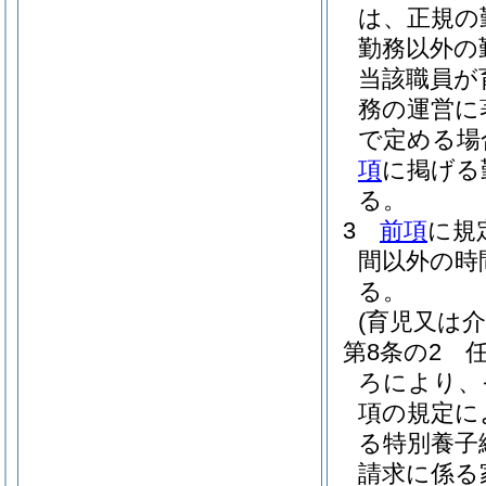
は、正規の
勤務以外の
当該職員が
務の運営に
で定める場
項
に掲げる
る。
3
前項
に規
間以外の時
る。
(育児又は
第8条の2
ろにより、
項の規定に
る特別養子
請求に係る