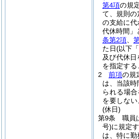
第4項
の規
て、規則の
の支給に代
代休時間」
条第2項
、
た日
(以下
及び代休日
を指定する
2
前項
の規
は、当該時
られる場合
を要しない
(休日)
第9条
職員
号)
に規定
は、特に勤