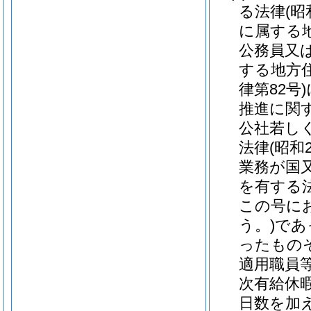
る法律
(昭
に属する
公務員又
する地方
律第82号)
推進に関
公社若し
法律
(昭和
業務が国
を有する
この号に
う。)
であ
ったもの
適用職員
次有給休
日数を加