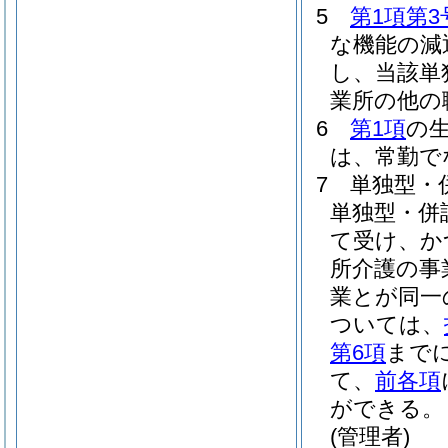
5
第1項第3
な機能の減
し、当該単
業所の他の
6
第1項
の
は、常勤で
7
単独型・
単独型・併
て受け、か
所介護の事
業とが同一
ついては、
第6項
まで
て、
前各項
ができる。
(管理者)