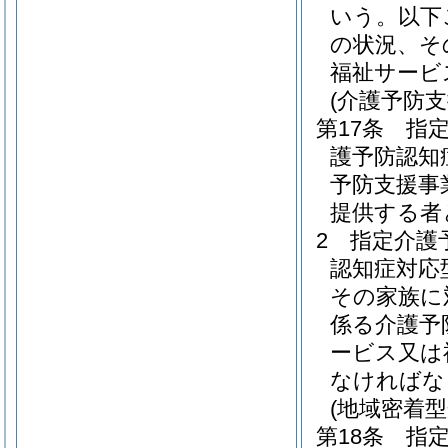
いう。以下
の状況、そ
福祉サービ
(介護予防
第17条
指
護予防認知
予防支援事
提供する者
2
指定介護
認知症対応
その家族に
係る介護予
ービス又は
なければな
(地域密着
第18条
指