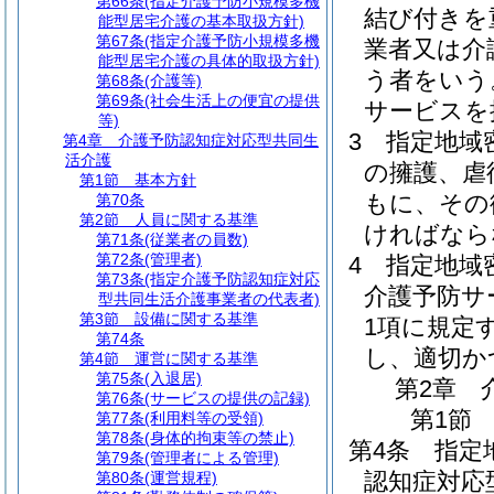
第66条
(指定介護予防小規模多機
結び付きを
能型居宅介護の基本取扱方針)
第67条
(指定介護予防小規模多機
業者又は介
能型居宅介護の具体的取扱方針)
う者をいう
第68条
(介護等)
第69条
(社会生活上の便宜の提供
サービスを
等)
3
指定地域
第4章
介護予防認知症対応型共同生
活介護
の擁護、虐
第1節
基本方針
もに、その
第70条
第2節
人員に関する基準
ければなら
第71条
(従業者の員数)
第72条
(管理者)
4
指定地域
第73条
(指定介護予防認知症対応
介護予防サ
型共同生活介護事業者の代表者)
第3節
設備に関する基準
1項に規定
第74条
し、適切か
第4節
運営に関する基準
第75条
(入退居)
第2章
第76条
(サービスの提供の記録)
第1節
第77条
(利用料等の受領)
第78条
(身体的拘束等の禁止)
第4条
指定
第79条
(管理者による管理)
認知症対応
第80条
(運営規程)