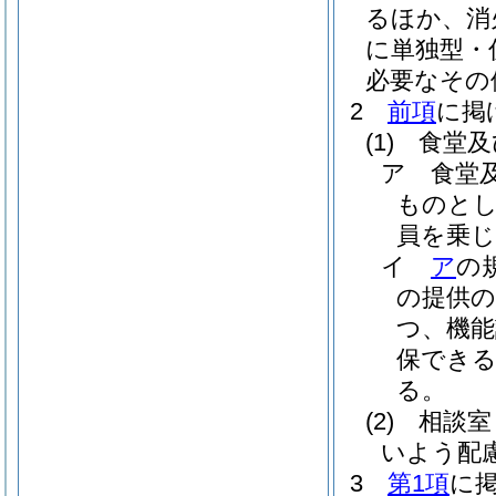
るほか、消
に単独型・
必要なその
2
前項
に掲
(1)
食堂及
ア
食堂
ものとし
員を乗
イ
ア
の
の提供
つ、機能
保でき
る。
(2)
相談室
いよう配
3
第1項
に