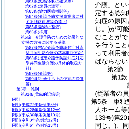
第81条
(勤務体制の確保等)
介護」とい
第82条
(定員の遵守)
第83条
(協力医療機関等)
定する認知
第84条
(介護予防支援事業者に対
知症の原因
する利益供与等の禁止)
第85条
(記録の整備)
じ。)
が可
第86条
(準用)
むことがで
第5節
介護予防のための効果的な
支援の方法に関する基準
を行うこと
第87条
(指定介護予防認知症対応
って利用者
型共同生活介護の基本取扱方針)
第88条
(指定介護予防認知症対応
ばならない
型共同生活介護の具体的取扱方
第2節
針)
第89条
(介護等)
第1款
第90条
(社会生活上の便宜の提供
等)
第5章
雑則
(従業者の員
第91条
(電磁的記録等)
附則
第5条
単独
附則
(平成27年条例第5号)
人ホーム等
附則
(平成28年条例第12号)
附則
(平成30年条例第10号)
133号)
第2
附則
(令和3年条例第12号)
同じ。)
、同
附則
(令和6年条例第13号)