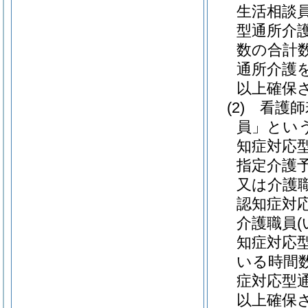
生活相談
型通所介
数の合計
通所介護
以上確保
(2)
看護師
員」という
知症対応
指定介護
又は介護
認知症対
介護職員
知症対応
いる時間
症対応型
以上確保