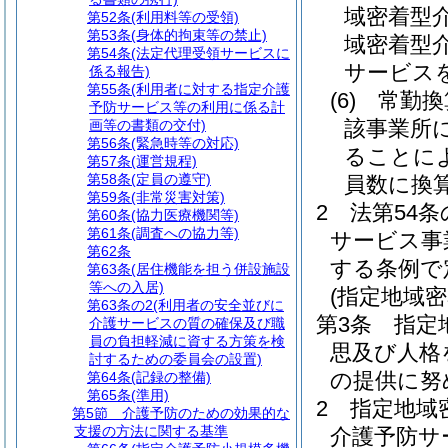
域密着型
第52条
(利用料等の受領)
第53条
(身体的拘束等の禁止)
域密着型
第54条
(法定代理受領サービスに
サービス
係る報告)
第55条
(利用者に対する指定介護
(6)
常勤換
予防サービス等の利用に係る計
該事業所
画等の書類の交付)
第56条
(緊急時等の対応)
ることに
第57条
(運営規程)
第58条
(定員の遵守)
員数に換
第59条
(非常災害対策)
2
法第54
第60条
(協力医療機関等)
第61条
(調査への協力等)
サービス事
第62条
する条例で
第63条
(居住機能を担う併設施設
等への入居)
(指定地域
第63条の2
(利用者の安全並びに
第3条
指定
介護サービスの質の確保及び職
員の負担軽減に資する方策を検
思及び人格
討するための委員会の設置)
の提供に努
第64条
(記録の整備)
第65条
(準用)
2
指定地域
第5節
介護予防のための効果的な
支援の方法に関する基準
介護予防サ