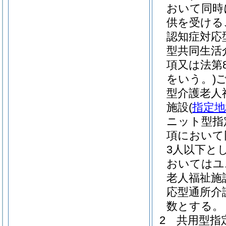
おいて同時
供を受ける
認知症対応
型共同生活
項又は法第
をいう。)
型介護老人
施設
(
指定地
ニット型指
項において
3人以下と
おいてはユ
老人福祉施
応型通所介
数とする。
2
共用型指