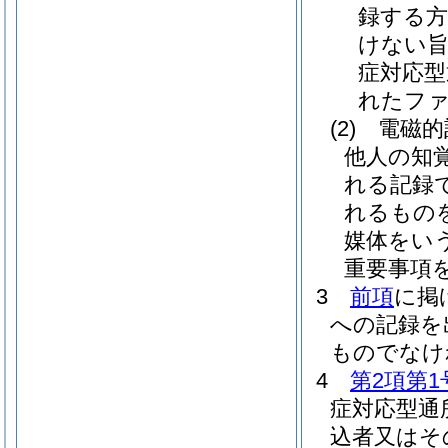
録する方
けない旨
症対応型
れたファ
(2)
電磁的
他人の知
れる記録
れるもの
媒体をいう
重要事項
3
前項
に掲
への記録を
ものでなけ
4
第2項第1
症対応型通
込者又はそ