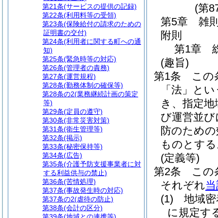
(第8
第21条
(サービスの提供の記録)
第22条
(利用料等の受領)
第5章
雑
第23条
(保険給付の請求のための
証明書の交付)
附則
第24条
(利用者に関する町への通
第1章
知)
第25条
(緊急時等の対応)
(趣旨)
第26条
(管理者の責務)
第1条
この
第27条
(運営規程)
第28条
(勤務体制の確保等)
「法」とい
第28条の2
(業務継続計画の策定
き、指定地
等)
第29条
(定員の遵守)
び運営並び
第30条
(非常災害対策)
防のための
第31条
(衛生管理等)
第32条
(掲示)
ものとする
第33条
(秘密保持等)
第34条
(広告)
(定義等)
第35条
(介護予防支援事業者に対
第2条
この
する利益供与の禁止)
第36条
(苦情処理)
それぞれ
当
第37条
(事故発生時の対応)
(1)
地域密
第37条の2
(虐待の防止)
第38条
(会計の区分)
に規定す
第39条
(地域との連携等)