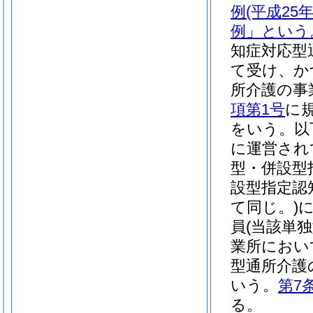
例
(平成2
例」という
知症対応型
て受け、か
所介護の事
項第1号
に
をいう。以
に運営され
型・併設型
設型指定認
て同じ。)
員
(当該単
業所におい
型通所介護
いう。
第7
る。