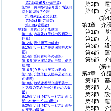
第7条
(設備及び備品等)
第3節
運
第2款
共用型指定介護予防認知
第4節
介
症対応型通所介護
第8条
(従業者の員数)
(第4
第9条
(利用定員等)
第3章
介
第10条
(管理者)
第3節
運営に関する基準
第1節
基
第11条
(内容及び手続の説明及び
第2節
人
同意)
第12条
(提供拒否の禁止)
第3節
設
第13条
(サービス提供困難時の対
第4節
運
応)
第14条
(受給資格等の確認)
第5節
介
第15条
(要支援認定の申請に係る
援助)
(第6
第16条
(心身の状況等の把握)
第4章
介
第17条
(介護予防支援事業者等と
の連携)
第1節
基
第18条
(地域密着型介護予防サー
第2節
人
ビス費の支給を受けるための援
助)
第3節
設
第19条
(介護予防サービス計画に
第4節
運
沿ったサービスの提供)
第20条
(介護予防サービス計画等
第5節
介
の変更の援助)