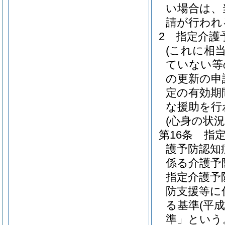
い場合は、
請が行われ
2
指定介護
(これに相
ていない等
の更新の申
定の有効期
な援助を行
(心身の状況
第16条
指
護予防認知
係る介護予
指定介護予
防支援等に
る基準
(平
準」という