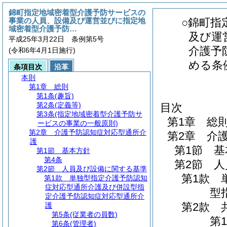
錦町指定地域密着型介護予防サービスの
事業の人員、設備及び運営並びに指定地
○錦町指
域密着型介護予防…
及び運
平成25年3月22日 条例第5号
介護予
(令和6年4月1日施行)
める条
条項目次
沿革
本則
第1章
総則
第1条
(趣旨)
第2条
(定義等)
目次
第3条
(指定地域密着型介護予防サ
第1章
総
ービスの事業の一般原則)
第2章
介護予防認知症対応型通所介
第2章
介
護
第1節
基
第1節
基本方針
第4条
第2節
人
第2節
人員及び設備に関する基準
第1款
第1款
単独型指定介護予防認知
症対応型通所介護及び併設型指
型
定介護予防認知症対応型通所介
第2款
護
第5条
(従業者の員数)
第1
第6条
(管理者)