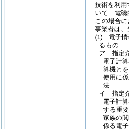
技術を利用
いて「電磁
この場合に
事業者は、
(1)
電子情
るもの
ア
指定
電子計算
算機とを
使用に
法
イ
指定
電子計
する重要
家族の閲
係る電子