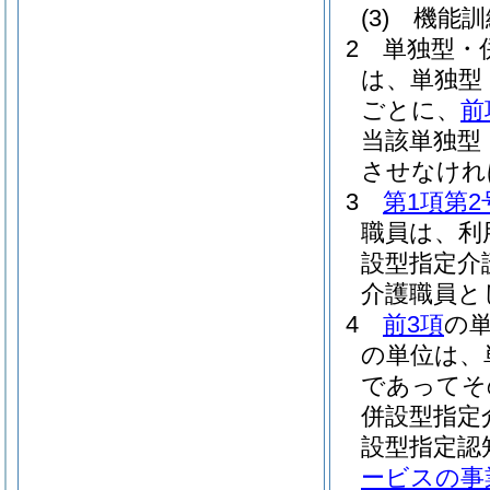
(3)
機能訓
2
単独型・
は、単独型
ごとに、
前
当該単独型
させなけれ
3
第1項第2
職員は、利
設型指定介
介護職員と
4
前3項
の
の単位は、
であってそ
併設型指定
設型指定認
ービスの事