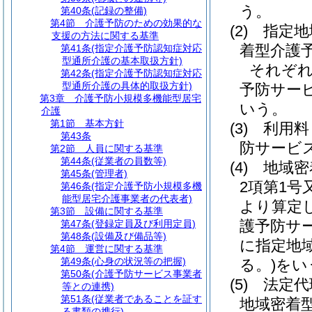
う。
第40条
(記録の整備)
第4節
介護予防のための効果的な
(2)
指定地
支援の方法に関する基準
着型介護
第41条
(指定介護予防認知症対応
型通所介護の基本取扱方針)
それぞれ
第42条
(指定介護予防認知症対応
型通所介護の具体的取扱方針)
予防サー
第3章
介護予防小規模多機能型居宅
いう。
介護
第1節
基本方針
(3)
利用料
第43条
防サービ
第2節
人員に関する基準
第44条
(従業者の員数等)
(4)
地域密
第45条
(管理者)
2項第1
第46条
(指定介護予防小規模多機
能型居宅介護事業者の代表者)
より算定
第3節
設備に関する基準
護予防サ
第47条
(登録定員及び利用定員)
第48条
(設備及び備品等)
に指定地
第4節
運営に関する基準
第49条
(心身の状況等の把握)
る。)
をい
第50条
(介護予防サービス事業者
(5)
法定代
等との連携)
第51条
(従業者であることを証す
地域密着
る書類の携行)