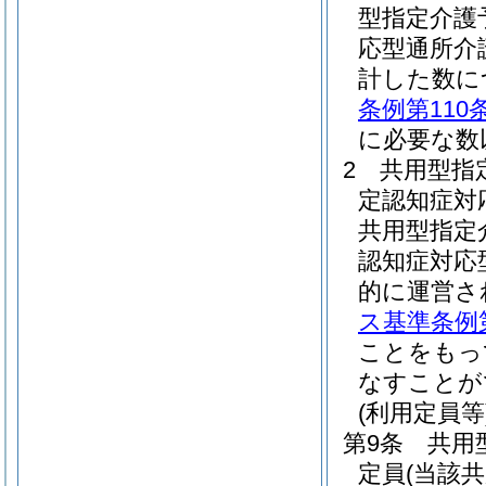
型指定介護
応型通所介
計した数に
条例第110
に必要な数
2
共用型指
定認知症対
共用型指定
認知症対応
的に運営さ
ス基準条例第
ことをもっ
なすことが
(利用定員等
第9条
共用
定員
(当該