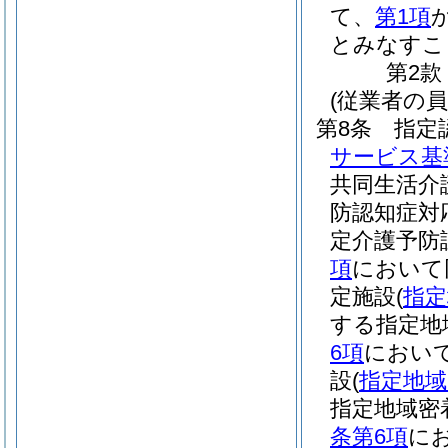
て、
第1項
とみなすこ
第2款
(従業者の員
第8条
指定
サービス基
共同生活介
防認知症対
定介護予防
項
において
定施設
(
指定
する指定地
6項
において
設
(
指定地域
指定地域密
条第6項
に