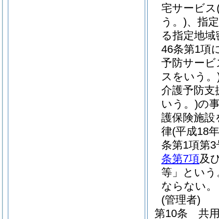
宅サービス
う。)
、指
る指定地域
46条第1
予防サービ
スをいう。
介護予防支
いう。)
の
護保険施設
律
(平成18
条第1項第
条第7項
及
等」という
ならない。
(管理者)
第10条
共