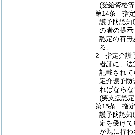
(受給資格等
第14条
指
護予防認知
の者の提示
認定の有無
る。
2
指定介護
者証に、法
記載されて
定介護予防
ればならな
(要支援認
第15条
指
護予防認知
定を受けて
が既に行わ