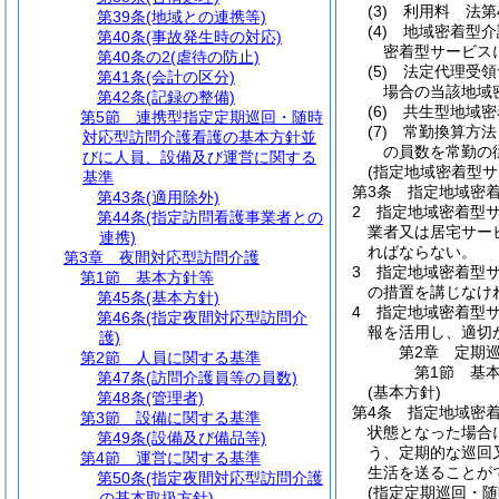
(3)
利用料 法第
第39条
(地域との連携等)
(4)
地域密着型介
第40条
(事故発生時の対応)
密着型サービス
第40条の2
(虐待の防止)
(5)
法定代理受領
第41条
(会計の区分)
場合の当該地域
第42条
(記録の整備)
(6)
共生型地域密
第5節
連携型指定定期巡回・随時
(7)
常勤換算方法
対応型訪問介護看護の基本方針並
の員数を常勤の
びに人員、設備及び運営に関する
(指定地域密着型
基準
第3条
指定地域密
第43条
(適用除外)
2
指定地域密着型
第44条
(指定訪問看護事業者との
業者又は居宅サー
連携)
ればならない。
第3章
夜間対応型訪問介護
3
指定地域密着型
第1節
基本方針等
の措置を講じなけ
第45条
(基本方針)
4
指定地域密着型サ
第46条
(指定夜間対応型訪問介
報を活用し、適切
護)
第2章
定期
第2節
人員に関する基準
第1節
基
第47条
(訪問介護員等の員数)
(基本方針)
第48条
(管理者)
第4条
指定地域密
第3節
設備に関する基準
状態となった場合
第49条
(設備及び備品等)
う、定期的な巡回
第4節
運営に関する基準
生活を送ることが
第50条
(指定夜間対応型訪問介護
(指定定期巡回・随
の基本取扱方針)