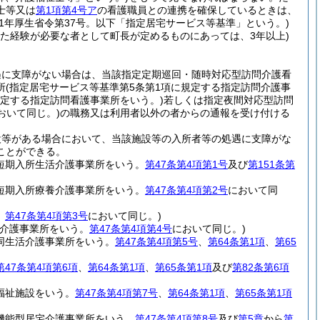
士等又は
第1項第4号ア
の看護職員との連携を確保しているときは、
11年厚生省令第37号。以下「指定居宅サービス等基準」という。)
した経験が必要な者として町長が定めるものにあっては、3年以上)
遇に支障がない場合は、当該指定定期巡回・随時対応型訪問介護看
所
(指定居宅サービス等基準第5条第1項に規定する指定訪問介護事
規定する指定訪問看護事業所をいう。)
若しくは指定夜間対応型訪問
おいて同じ。)
の職務又は利用者以外の者からの通報を受け付ける
設等がある場合において、当該施設等の入所者等の処遇に支障がな
ことができる。
定短期入所生活介護事業所をいう。
第47条第4項第1号
及び
第151条第
定短期入所療養介護事業所をいう。
第47条第4項第2号
において同
。
第47条第4項第3号
において同じ。)
介護事業所をいう。
第47条第4項第4号
において同じ。)
同生活介護事業所をいう。
第47条第4項第5号
、
第64条第1項
、
第65
第47条第4項
第6項
、
第64条第1項
、
第65条第1項
及び
第82条第6項
福祉施設をいう。
第47条第4項第7号
、
第64条第1項
、
第65条第1項
機能型居宅介護事業所をいう。
第47条第4項第8号
及び
第5章
から
第