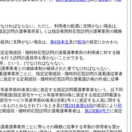
でなければならない。
ただし、利用者の処遇に支障がない場合は、
指定訪問介護事業所若しくは指定夜間対応型訪問介護事業所の職務
の提供に支障がない場合は、
第4項本文
及び
前項
の規定にかかわら
指定定期巡回・随時対応型訪問介護看護事業所の利用者に対する随
スを行う訪問介護員等を置かないことができる。
等」という。)
でなければならない。
看護事業者との連絡体制が確保された者でなければならない。
看護事業所ごとに、指定定期巡回・随時対応型訪問介護看護従業者
に規定する定期巡回・随時対応型訪問介護看護計画の作成に従事
ス等基準第60条第1項に規定する指定訪問看護事業者をいう。以下同
問看護
(指定居宅サービス等基準第59条に規定する指定訪問看護を
居宅サービス等基準第60条第1項第1号イに規定する人員に関する
いるものとみなされているとき及び
第191条第14項
の規定により
同
定期巡回・随時対応型訪問介護看護事業者は、
第1項第4号ア
に規定
介護看護事業所ごとに専らその職務に従事する常勤の管理者を置か