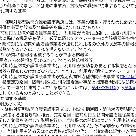
。
ただし、当該管理者は、指定定期巡回・随時対応型訪問介護看護事業
他の職務に従事し、又は他の事業所、施設等の職務に従事することがで
備に関する基準
回・随時対応型訪問介護看護事業所には、事業の運営を行うために必要
提供に必要な設備及び備品等を備えなければならない。
随時対応型訪問介護看護事業者は、利用者が円滑に通報し、迅速な対応
次に掲げる機器等を備え、必要に応じてオペレーターに当該機器等を携
・随時対応型訪問介護看護事業者が適切に利用者の心身の状況等の情報
閲覧できるときは、これを備えないことができる。
の状況等の情報を蓄積することができる機器等
用者からの通報を受けることができる通信機器等
随時対応型訪問介護看護事業者は、利用者が援助を必要とする状態とな
機器を配布しなければならない。
ただし、利用者が適切にオペレーター
随時対応型訪問介護看護事業者が指定夜間対応型訪問介護事業者
(
第47条
、指定定期巡回・随時対応型訪問介護看護の事業と指定夜間対応型訪問
おいて一体的に運営されている場合については、
第49条第1項
から
第3項
たしているものとみなすことができる。
営に関する基準
明及び同意)
回・随時対応型訪問介護看護事業者は、指定定期巡回・随時対応型訪問
に規定する運営規程の概要、定期巡回・随時対応型訪問介護看護従業者
記した文書を交付して説明を行い、当該提供の開始について利用申込者
随時対応型訪問介護看護事業者は、利用申込者又はその家族からの申出
り、当該利用申込者又はその家族の承諾を得て、当該文書に記すべき重