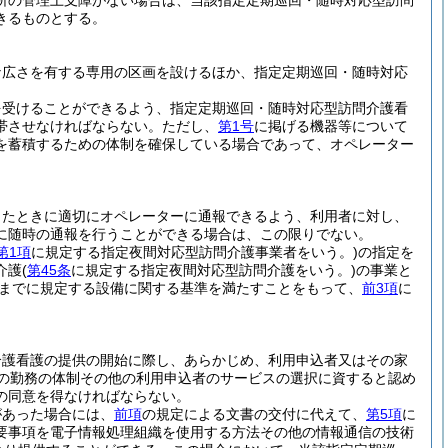
所の管理上支障がない場合は、当該指定定期巡回・随時対応型訪問
きるものとする。
な広さを有する専用の区画を設けるほか、指定定期巡回・随時対応
を受けることができるよう、指定定期巡回・随時対応型訪問介護看
帯させなければならない。
ただし、
第1号
に掲げる機器等について
を蓄積するための体制を確保している場合であって、オペレーター
ったときに適切にオペレーターに通報できるよう、利用者に対し、
に随時の通報を行うことができる場合は、この限りでない。
第1項
に規定する指定夜間対応型訪問介護事業者をいう。)
の指定を
介護
(
第45条
に規定する指定夜間対応型訪問介護をいう。)
の事業と
までに規定する設備に関する基準を満たすことをもって、
前3項
に
介護看護の提供の開始に際し、あらかじめ、利用申込者又はその家
の勤務の体制その他の利用申込者のサービスの選択に資すると認め
の同意を得なければならない。
があった場合には、
前項
の規定による文書の交付に代えて、
第5項
に
要事項を電子情報処理組織を使用する方法その他の情報通信の技術