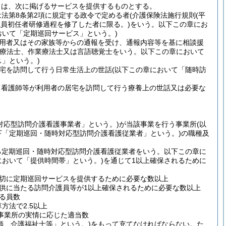
ては、次に掲げるサービスを提供するものとする。
法第8条第2項に規定する政令で定める者
(介護保険法施行規則
(平
職員初任者研修過程を修了した者に限る。)
をいう。以下この章にお
おいて「定期巡回サービス」という。)
用者又はその家族等からの通報を受け、通報内容等を基に相談援
学療法士、作業療法士又は言語聴覚士をいう。以下この章において
」という。)
宅を訪問して行う日常生活上の世話
(以下この章において「随時訪
て看護師等が利用者の居宅を訪問して行う療養上の世話又は必要な
対応型訪問介護看護事業者」という。)
が当該事業を行う事業所
(以
下「定期巡回・随時対応型訪問介護看護従業者」という。)
の職種及
る定期巡回・随時対応型訪問介護看護従業者をいう。以下この章に
において「提供時間帯」という。)
を通じて1以上確保されるために
切に定期巡回サービスを提供するために必要な数以上
供に当たる訪問介護員等が1以上確保されるために必要な数以上
る員数
方法で2.5以上
事業所の実情に応じた適当数
師、介護福祉士等」という。)
をもって充てなければならない。
た