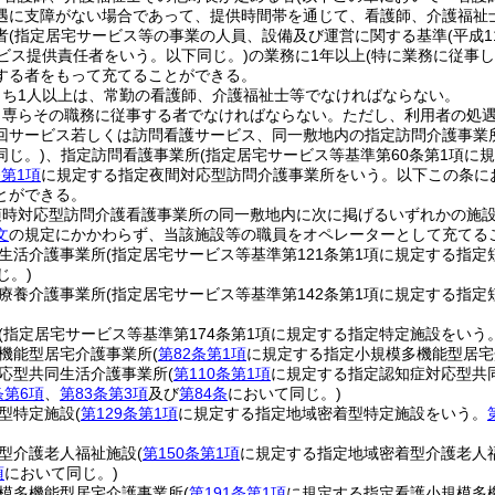
遇に支障がない場合であって、提供時間帯を通じて、看護師、介護福祉
者
(指定居宅サービス等の事業の人員、設備及び運営に関する基準
(平成
ービス提供責任者をいう。以下同じ。)
の業務に1年以上
(特に業務に従事
する者をもって充てることができる。
うち1人以上は、常勤の看護師、介護福祉士等でなければならない。
、専らその職務に従事する者でなければならない。
ただし、利用者の処
回サービス若しくは訪問看護サービス、同一敷地内の指定訪問介護事業
同じ。)
、指定訪問看護事業所
(指定居宅サービス等基準第60条第1項に
条第1項
に規定する指定夜間対応型訪問介護事業所をいう。以下この条に
とができる。
随時対応型訪問介護看護事業所の同一敷地内に次に掲げるいずれかの施
文
の規定にかかわらず、当該施設等の職員をオペレーターとして充てる
生活介護事業所
(指定居宅サービス等基準第121条第1項に規定する指
じ。)
療養介護事業所
(指定居宅サービス等基準第142条第1項に規定する指
(指定居宅サービス等基準第174条第1項に規定する指定特定施設をいう
機能型居宅介護事業所
(
第82条第1項
に規定する指定小規模多機能型居宅
応型共同生活介護事業所
(
第110条第1項
に規定する指定認知症対応型共
条第6項
、
第83条第3項
及び
第84条
において同じ。)
型特定施設
(
第129条第1項
に規定する指定地域密着型特定施設をいう。
型介護老人福祉施設
(
第150条第1項
に規定する指定地域密着型介護老人
項
において同じ。)
模多機能型居宅介護事業所
(
第191条第1項
に規定する指定看護小規模多