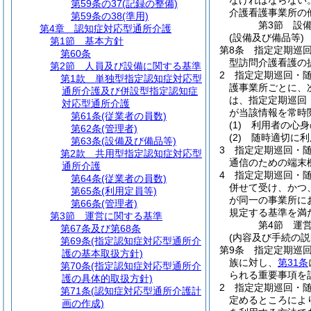
なければならない
第59条の37
(記録の整備)
介護看護事業所の
第59条の38
(準用)
第3節
設
第4章
認知症対応型通所介護
(設備及び備品等)
第1節
基本方針
第8条
指定定期巡
第60条
型訪問介護看護の
第2節
人員及び設備に関する基準
2
指定定期巡回・
第1款
単独型指定認知症対応型
護事業所ごとに、
通所介護及び併設型指定認知症
は、指定定期巡回
対応型通所介護
が当該情報を常時
第61条
(従業者の員数)
(1)
利用者の心身
第62条
(管理者)
(2)
随時適切に利
第63条
(設備及び備品等)
3
指定定期巡回・
第2款
共用型指定認知症対応型
通信のための端末
通所介護
4
指定定期巡回・
第64条
(従業者の員数)
併せて受け、かつ
第65条
(利用定員等)
が同一の事業所に
第66条
(管理者)
規定する基準を満
第3節
運営に関する基準
第4節
運
第67条及び第68条
(内容及び手続の説
第69条
(指定認知症対応型通所介
第9条
指定定期巡
護の基本取扱方針)
族に対し、
第31条
第70条
(指定認知症対応型通所介
られる重要事項を
護の具体的取扱方針)
2
指定定期巡回・
第71条
(認知症対応型通所介護計
定めるところによ
画の作成)