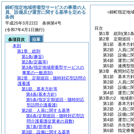
錦町指定地域密着型サービスの事業の人
員、設備及び運営に関する基準を定める
○錦町指定地
条例
平成25年3月22日 条例第4号
目次
(令和7年4月1日施行)
第1章
総則
(第1
第2章
定期巡回
条項目次
沿革
第1節
基本方
本則
第2節
人員に
第1章
総則
第3節
設備に
第1条
(趣旨)
第4節
運営に
第2条
(定義等)
第5節
連携型
第3条
(指定地域密着型サービスの
第3章
夜間対応
事業の一般原則)
第1節
基本方
第2章
定期巡回・随時対応型訪問介
第2節
人員に
護看護
第3節
設備に
第1節
基本方針等
第4節
運営に
第4条
(基本方針)
第3章の2
地域密
第5条
(指定定期巡回・随時対応
第1節
基本方
型訪問介護看護)
第2節
人員に
第2節
人員に関する基準
第3節
設備に
第6条
(定期巡回・随時対応型訪
第4節
運営に
問介護看護従業者の員数)
第5節
共生型
第7条
(管理者)
第6節
指定療
第3節
設備に関する基準