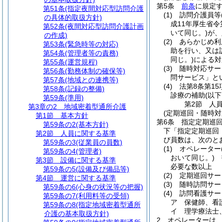
第5条
前条
に規定
第51条
(指定夜間対応型訪問介護
(1)
訪問介護員等
の具体的取扱方針)
成11年厚生省令
第52条
(夜間対応型訪問介護計画
いて同じ。)
が、
の作成)
(2)
あらかじめ利
第53条
(緊急時等の対応)
助を行い、又は
第54条
(管理者等の責務)
同じ。)
による対
第55条
(運営規程)
(3)
随時対応サー
第56条
(勤務体制の確保等)
問サービス」と
第57条
(地域との連携等)
(4)
法第8条第1
第58条
(記録の整備)
診療の補助
(以
第59条
(準用)
第2節
人
第3章の2
地域密着型通所介護
(定期巡回・随時
第1節
基本方針
第6条
指定定期巡
第59条の2
(基本方針)
下「指定定期巡回
第2節
人員に関する基準
び員数は、次のと
第59条の3
(従業員の員数)
(1)
オペレーター
第59条の4
(管理者)
おいて同じ。)
指
第3節
設備に関する基準
必要な数以上
第59条の5
(設備及び備品等)
(2)
定期巡回サー
第4節
運営に関する基準
(3)
随時訪問サー
第59条の6
(心身の状況等の把握)
(4)
訪問看護サー
第59条の7
(利用料等の受領)
ア
保健師、看
第59条の8
(指定地域密着型通所
イ
理学療法士
介護の基本取扱方針)
2
オペレーターは