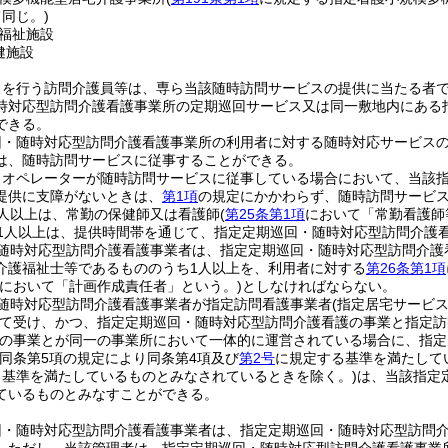
同じ。)
福祉施設
健施設
スを行う訪問介護員等は、専ら当該随時訪問サービスの提供に当たる者
時対応型訪問介護看護事業所の定期巡回サービス又は同一敷地内にある
できる。
回・随時対応型訪問介護看護事業所の利用者に対する随時対応サービス
は、随時訪問サービスに従事することができる。
りオペレーターが随時訪問サービスに従事している場合において、当該
提供に支障がないときは、
第1項
の規定にかかわらず、随時訪問サービ
人以上は、常勤の保健師又は看護師
(
第25条第1項
において「常勤看護師
1人以上は、提供時間帯を通じて、指定定期巡回・随時対応型訪問介護
随時対応型訪問介護看護事業者は、指定定期巡回・随時対応型訪問介護
介護福祉士等であるもののうち1人以上を、利用者に対する
第26条第1項
章において「計画作成責任者」という。)
としなければならない。
随時対応型訪問介護看護事業者が指定訪問看護事業者
(指定居宅サービ
て受け、かつ、指定定期巡回・随時対応型訪問介護看護の事業と指定訪
の事業とが同一の事業所において一体的に運営されている場合に、指定
(同条第5項の規定により同条第4項及び
第2号
に規定する基準を満たして
る基準を満たしているものとみなされているときを除く。)
は、当該指定
ているものとみなすことができる。
回・随時対応型訪問介護看護事業者は、指定定期巡回・随時対応型訪問