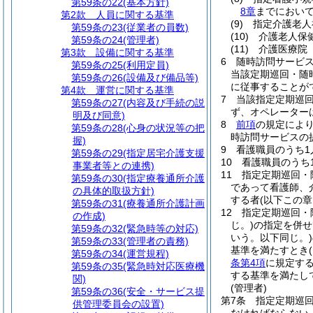
第59条の22
(基本方針)
8章
までにおいて
第2款
人員に関する基準
(9)
指定介護老人
第59条の23
(従業者の員数)
(10)
介護老人保
第59条の24
(管理者)
(11)
介護医療院
第3款
設備に関する基準
6
随時訪問サービ
第59条の25
(利用定員)
当該定期巡回・随
第59条の26
(設備及び備品等)
に従事することが
第4款
運営に関する基準
7
当該指定定期巡
第59条の27
(内容及び手続の説
ず、オペレーター
明及び同意)
8
前項
の規定によ
第59条の28
(心身の状況等の把
時訪問サービスの
握)
9
看護職員のうち1
第59条の29
(指定居宅介護支援
10
看護職員のうち
事業者等との連携)
11
指定定期巡回・
第59条の30
(指定療養通所介護
であって看護師、
の具体的取扱方針)
する者
(以下この
第59条の31
(療養通所介護計画
12
指定定期巡回・
の作成)
じ。)
の指定を併せ
第59条の32
(緊急時等の対応)
いう。以下同じ。)
第59条の33
(管理者の責務)
基準を満たすとき
第59条の34
(運営規程)
条第4項
に規定す
第59条の35
(緊急時対応医療機
する基準を満たし
関)
(管理者)
第59条の36
(安全・サービス提
第7条
指定定期巡
供管理委員会の設置)