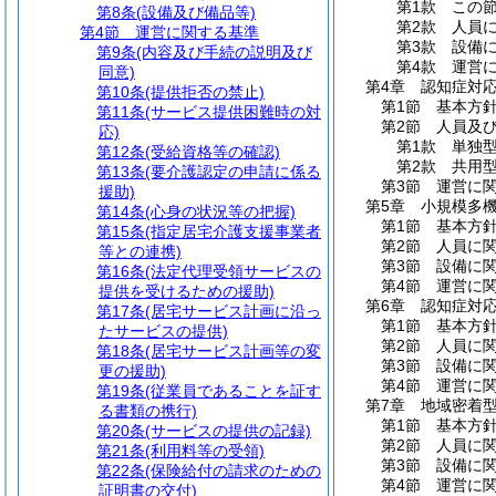
第1款
この
第8条
(設備及び備品等)
第2款
人員
第4節
運営に関する基準
第3款
設備
第9条
(内容及び手続の説明及び
第4款
運営
同意)
第4章
認知症対
第10条
(提供拒否の禁止)
第1節
基本方
第11条
(サービス提供困難時の対
第2節
人員及
応)
第1款
単独
第12条
(受給資格等の確認)
第2款
共用
第13条
(要介護認定の申請に係る
第3節
運営に
援助)
第5章
小規模多
第14条
(心身の状況等の把握)
第1節
基本方
第15条
(指定居宅介護支援事業者
第2節
人員に
等との連携)
第3節
設備に
第16条
(法定代理受領サービスの
第4節
運営に
提供を受けるための援助)
第6章
認知症対
第17条
(居宅サービス計画に沿っ
第1節
基本方
たサービスの提供)
第2節
人員に
第18条
(居宅サービス計画等の変
第3節
設備に
更の援助)
第4節
運営に
第19条
(従業員であることを証す
第7章
地域密着
る書類の携行)
第1節
基本方
第20条
(サービスの提供の記録)
第2節
人員に
第21条
(利用料等の受領)
第3節
設備に
第22条
(保険給付の請求のための
第4節
運営に
証明書の交付)