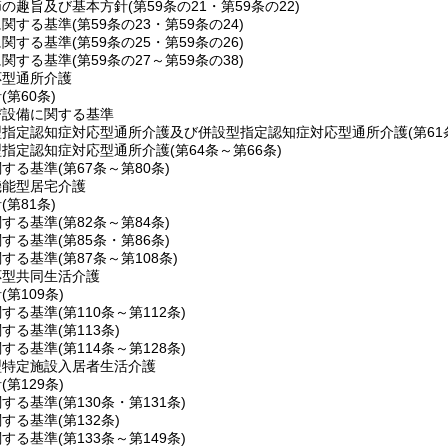
節の趣旨及び基本方針
(第59条の21・第59条の22)
に関する基準
(第59条の23・第59条の24)
に関する基準
(第59条の25・第59条の26)
に関する基準
(第59条の27～第59条の38)
応型通所介護
針
(第60条)
び設備に関する基準
型指定認知症対応型通所介護及び併設型指定認知症対応型通所介護
(第6
型指定認知症対応型通所介護
(第64条～第66条)
関する基準
(第67条～第80条)
機能型居宅介護
針
(第81条)
関する基準
(第82条～第84条)
関する基準
(第85条・第86条)
関する基準
(第87条～第108条)
応型共同生活介護
針
(第109条)
関する基準
(第110条～第112条)
関する基準
(第113条)
関する基準
(第114条～第128条)
型特定施設入居者生活介護
針
(第129条)
関する基準
(第130条・第131条)
関する基準
(第132条)
関する基準
(第133条～第149条)