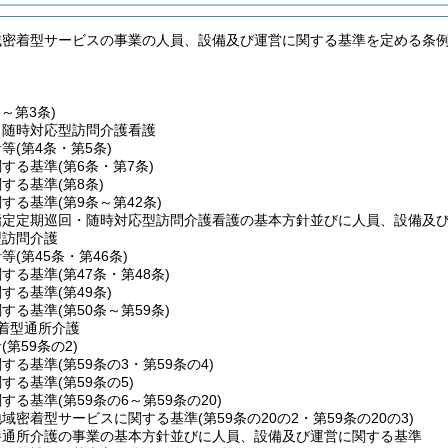
域密着型サービスの事業の人員、設備及び運営に関する基準を定める条
条～第3条)
・随時対応型訪問介護看護
針等
(第4条・第5条)
関する基準
(第6条・第7条)
関する基準
(第8条)
関する基準
(第9条～第42条)
指定定期巡回・随時対応型訪問介護看護の基本方針並びに人員、設備及
型訪問介護
針等
(第45条・第46条)
関する基準
(第47条・第48条)
関する基準
(第49条)
関する基準
(第50条～第59条)
着型通所介護
針
(第59条の2)
関する基準
(第59条の3・第59条の4)
関する基準
(第59条の5)
関する基準
(第59条の6～第59条の20)
地域密着型サービスに関する基準
(第59条の20の2・第59条の20の3)
養通所介護の事業の基本方針並びに人員、設備及び運営に関する基準