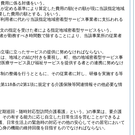
る費用に係る対価をいう。
臣が定める基準により算定した費用の額
(その額が現に当該指定地域
要した費用の額とする。)
をいう。
が利用者に代わり当該指定地域密着型サービス事業者に支払われる
項本文の指定を受けた者による指定地域密着型サービスをいう。
者が勤務すべき時間数で除することにより、当該事業所の従業者
の立場に立ったサービスの提供に努めなければならない。
ては、地域との結び付きを重視し、町、他の地域密着型サービス事
健医療サービス及び福祉サービスを提供する者との連携に努めなけ
体制の整備を行うとともに、その従業者に対し、研修を実施する等
118条の2第1項に規定する介護保険等関連情報その他必要な情
定期巡回・随時対応型訪問介護看護」という。)
の事業は、要介護
、その有する能力に応じ自立した日常生活を営むことができるよ
護、日常生活上の緊急時の対応その他の安心してその居宅において
心身の機能の維持回復を目指すものでなければならない。