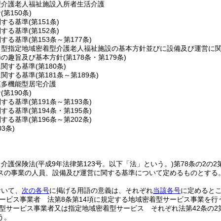
型介護老人福祉施設入所者生活介護
針
(第150条)
関する基準
(第151条)
関する基準
(第152条)
関する基準
(第153条～第177条)
ト型指定地域密着型介護老人福祉施設の基本方針並びに設備及び運営に
節の趣旨及び基本方針
(第178条・第179条)
に関する基準
(第180条)
に関する基準
(第181条～第189条)
模多機能型居宅介護
針
(第190条)
関する基準
(第191条～第193条)
関する基準
(第194条・第195条)
関する基準
(第196条～第202条)
03条)
、介護保険法
(平成9年法律第123号。以下「法」という。)
第78条の2の
スの事業の人員、設備及び運営に関する基準について定めるものとする
おいて、
次の各号
に掲げる用語の意義は、それぞれ
当該各号
に定めると
ービス事業者 法第8条第14項に規定する地域密着型サービス事業を行
型サービス事業者又は指定地域密着型サービス それぞれ法第42条の2
う。