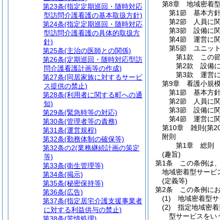
第8章
地域密着
第23条
(指定定期巡回・随時対応
第1節
基本方
型訪問介護看護の基本取扱方針)
第2節
人員に
第24条
(指定定期巡回・随時対応
第3節
設備に
型訪問介護看護の具体的取扱方
第4節
運営に
針)
第5節
ユニッ
第25条
(主治の医師との関係)
第1款
この
第26条
(定期巡回・随時対応型訪
第2款
設備
問介護看護計画等の作成)
第3款
運営
第27条
(同居家族に対するサービ
第9章
看護小規
ス提供の禁止)
第1節
基本方
第28条
(利用者に関する町への通
第2節
人員に
知)
第3節
設備に
第29条
(緊急時等の対応)
第4節
運営に
第30条
(管理者等の責務)
第10章
雑則
(第2
第31条
(運営規程)
附則
第32条
(勤務体制の確保等)
第1章
総則
第32条の2
(業務継続計画の策定
(趣旨)
等)
第1条
この条例は
第33条
(衛生管理等)
地域密着型サービ
第34条
(掲示)
(定義等)
第35条
(秘密保持等)
第2条
この条例に
第36条
(広告)
(1)
地域密着型サ
第37条
(指定居宅介護支援事業者
(2)
指定地域密着
に対する利益供与の禁止)
型サービスをい
第38条
(苦情処理)