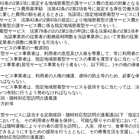
42条の2第1項に規定する地域密着型介護サービス費の支給の対象とな
護サービス費用基準額 法第42条の2第2項各号に規定する厚生労働大
に要した費用の額を超えるときは、当該現に指定地域密着型サービスに
サービス 法第42条の2第6項の規定により地域密着型介護サービス費
密着型介護サービス費に係る指定地域密着型サービスをいう。
着型サービス 法第78条の2の2第1項の申請に係る法第42条の2第1
 当該事業所の従業者の勤務延時間数を当該事業所において常勤の従業
従業者の員数に換算する方法をいう。
サービスの事業の一般原則)
着型サービス事業者は、利用者の意思及び人格を尊重して、常に利用者
サービス事業者は、指定地域密着型サービスの事業を運営するに当たっ
ビス事業者
(居宅サービス事業を行う者をいう。以下同じ。)
その他の保
サービス事業者は、利用者の人権の擁護、虐待の防止等のため、必要な
ればならない。
ービス事業者は、指定地域密着型サービスを提供するに当たっては、法第
かつ有効に行うよう努めなければならない。
巡回・随時対応型訪問介護看護
本方針等
着型サービスに該当する定期巡回・随時対応型訪問介護看護
(以下「指定
においても、その利用者が尊厳を保持し、可能な限りその居宅において
又は随時通報によりその者の居宅を訪問し、入浴、排せつ、食事等の介
できるようにするための援助を行うとともに、その療養生活を支援し、
時対応型訪問介護看護)