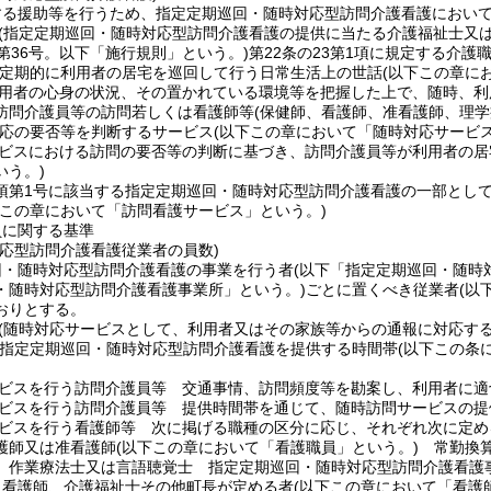
する援助等を行うため、指定定期巡回・随時対応型訪問介護看護におい
(指定定期巡回・随時対応型訪問介護看護の提供に当たる介護福祉士又は
第36号。以下「施行規則」という。)
第22条の23第1項に規定する介護
定期的に利用者の居宅を巡回して行う日常生活上の世話
(以下この章に
用者の心身の状況、その置かれている環境等を把握した上で、随時、利
訪問介護員等の訪問若しくは看護師等
(保健師、看護師、准看護師、理
応の要否等を判断するサービス
(以下この章において「随時対応サービス
ビスにおける訪問の要否等の判断に基づき、訪問介護員等が利用者の居
いう。)
5項第1号に該当する指定定期巡回・随時対応型訪問介護看護の一部とし
下この章において「訪問看護サービス」という。)
員に関する基準
対応型訪問介護看護従業者の員数)
回・随時対応型訪問介護看護の事業を行う者
(以下「指定定期巡回・随時
・随時対応型訪問介護看護事業所」という。)
ごとに置くべき従業者
(以
おりとする。
(随時対応サービスとして、利用者又はその家族等からの通報に対応す
定定期巡回・随時対応型訪問介護看護を提供する時間帯
(以下この条
ビスを行う訪問介護員等 交通事情、訪問頻度等を勘案し、利用者に適
ビスを行う訪問介護員等 提供時間帯を通じて、随時訪問サービスの提
ビスを行う看護師等 次に掲げる職種の区分に応じ、それぞれ次に定め
護師又は准看護師
(以下この章において「看護職員」という。)
常勤換算
、作業療法士又は言語聴覚士 指定定期巡回・随時対応型訪問介護看護
、看護師、介護福祉士その他町長が定める者
(以下この章において「看護