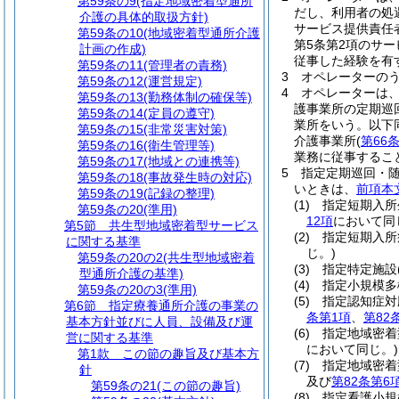
第59条の9
(指定地域密着型通所
だし、利用者の処
介護の具体的取扱方針)
サービス提供責任
第59条の10
(地域密着型通所介護
第5条第2項のサ
計画の作成)
従事した経験を有
第59条の11
(管理者の責務)
3
オペレーターの
第59条の12
(運営規定)
4
オペレーターは
第59条の13
(勤務体制の確保等)
護事業所の定期巡
第59条の14
(定員の遵守)
業所をいう。以下
第59条の15
(非常災害対策)
介護事業所
(
第66
第59条の16
(衛生管理等)
業務に従事するこ
第59条の17
(地域との連携等)
5
指定定期巡回・
第59条の18
(事故発生時の対応)
いときは、
前項本
第59条の19
(記録の整理)
(1)
指定短期入所
第59条の20
(準用)
12項
において同
第5節
共生型地域密着型サービス
(2)
指定短期入所
に関する基準
じ。)
第59条の20の2
(共生型地域密着
(3)
指定特定施設
型通所介護の基準)
(4)
指定小規模多
第59条の20の3
(準用)
(5)
指定認知症対
第6節
指定療養通所介護の事業の
条第1項
、
第82
基本方針並びに人員、設備及び運
(6)
指定地域密着
営に関する基準
において同じ。)
第1款
この節の趣旨及び基本方
(7)
指定地域密着
針
及び
第82条第6
第59条の21
(この節の趣旨)
(8)
指定看護小規