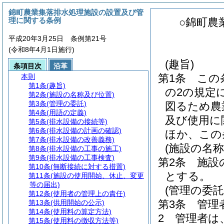
錦町農業集落排水処理施設の設置及び管
理に関する条例
○錦町農
平成20年3月25日 条例第21号
(令和8年4月1日施行)
(趣旨)
条項目次
沿革
第1条
この
本則
第1条
(趣旨)
の2の規定
第2条
(施設の名称及び位置)
第3条
(管理の委託)
図るため農
第4条
(用語の定義)
及び使用に
第5条
(排水設備の接続等)
第6条
(排水設備の計画の確認)
ほか、この
第7条
(排水設備の改善義務)
(施設の名称
第8条
(排水設備の工事の施工)
第9条
(排水設備の工事検査)
第2条
施設
第10条
(無断接続に対する措置)
とする。
第11条
(施設の使用開始、休止、変更
等の届出)
(管理の委託
第12条
(使用者の管理上の責任)
第3条
管理
第13条
(供用開始の公示)
第14条
(使用料の算定方法)
2
管理者は
第15条
(使用料の徴収方法等)