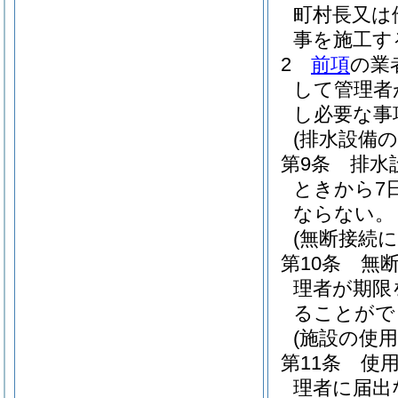
町村長又は
事を施工す
2
前項
の業
して管理者
し必要な事
(排水設備の
第9条
排水
ときから7
ならない。
(無断接続
第10条
無
理者が期限
ることがで
(施設の使
第11条
使
理者に届出