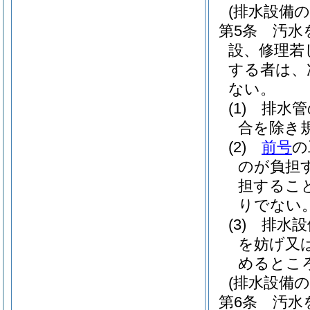
(排水設備の
第5条
汚水
設、修理若
する者は、
ない。
(1)
排水管
合を除き
(2)
前号
の
のが負担
担するこ
りでない
(3)
排水設
を妨げ又
めるとこ
(排水設備の
第6条
汚水