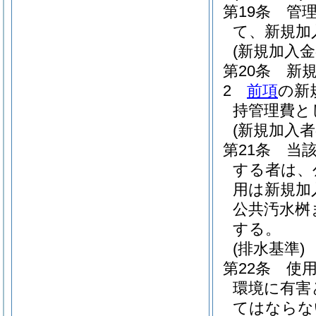
第19条
管
て、新規加
(新規加入金
第20条
新
2
前項
の新
持管理費と
(新規加入
第21条
当
する者は、
用は新規加
公共汚水桝
する。
(排水基準)
第22条
使
環境に有害
てはならな