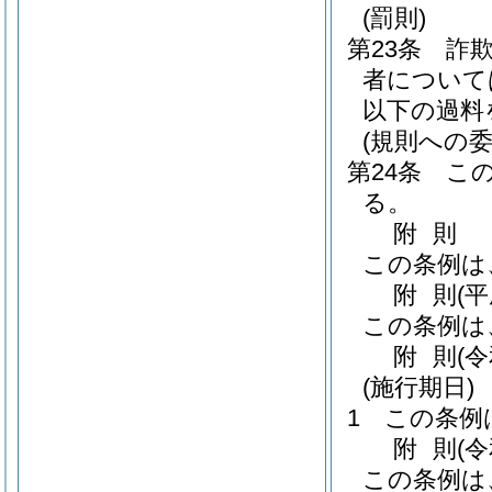
(罰則)
第23条
詐
者について
以下の過料
(規則への委
第24条
こ
る。
附
則
この条例は
附
則
(
この条例は
附
則
(
(施行期日)
1
この条例
附
則
(
この条例は