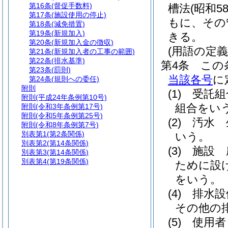
第16条
(督促手数料)
槽法
(昭和5
第17条
(施設使用の停止)
もに、その
第18条
(減免措置)
第19条
(新規加入)
きる。
第20条
(新規加入金の徴収)
(用語の定義
第21条
(新規加入者の工事の範囲)
第22条
(排水基準)
第4条
この
第23条
(罰則)
当該各号
に
第24条
(規則への委任)
附則
(1)
受託組
附則
(平成24年条例第10号)
組合をい
附則
(令和3年条例第17号)
附則
(令和5年条例第25号)
(2)
汚水 
附則
(令和8年条例第7号)
別表第1
(第2条関係)
いう。
別表第2
(第14条関係)
(3)
施設 
別表第3
(第14条関係)
別表第4
(第19条関係)
ために設
をいう。
(4)
排水設
その他の
(5)
使用者