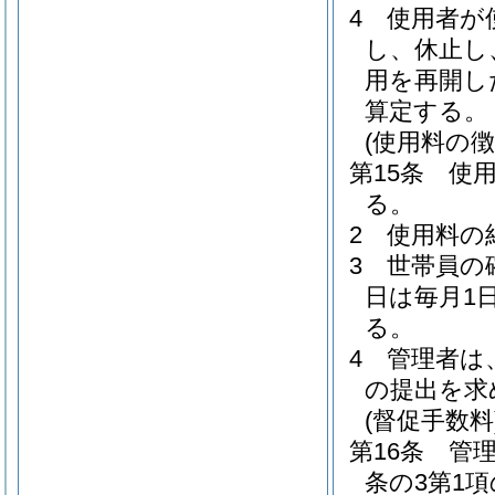
4
使用者が
し、休止し
用を再開し
算定する。
(使用料の徴
第15条
使
る。
2
使用料の
3
世帯員の
日は毎月1
る。
4
管理者は
の提出を求
(督促手数料
第16条
管
条の3第1