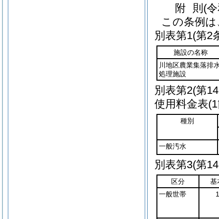
附
則
(
この条例は
別表第1
(第2
施設の名称
川地区農業集落排
処理施設
別表第2
(第1
使用料金表(
種別
一般汚水
別表第3
(第1
区分
基
一般世帯