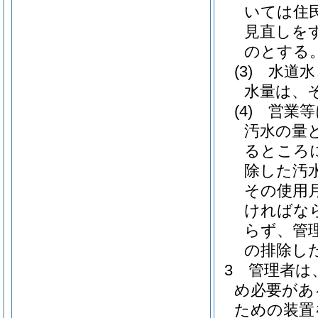
いては住
見直しを
のとする
(3)
水道水
水量は、
(4)
営業等
汚水の量
るところ
除した汚
その使用
ければな
らず、管
の排除し
3
管理者は
め必要があ
ための装置