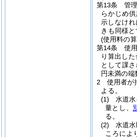
第13条
管
らかじめ供
示しなけれ
きも同様と
(使用料の算
第14条
使
り算出した
として課さ
円未満の端
2
使用者が
よる。
(1)
水道水
量とし、
る。
(2)
水道水
ころによ