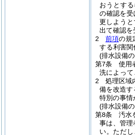
おうとする
の確認を受
更しようと
出て確認を
2
前項
の規
する利害関
(排水設備の
第7条
使用
洗によって
2
処理区域
備を改造す
特別の事情
(排水設備の
第8条
汚水
事は、管理
い。
ただし