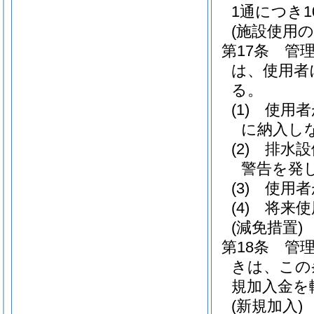
1通につき
(施設使用の
第17条
管
は、使用者
る。
(1)
使用者
に納入し
(2)
排水設
警告を発
(3)
使用者
(4)
将来使
(減免措置)
第18条
管
きは、この
規加入金を
(新規加入)