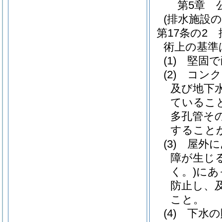
第5章
(排水施設
第17条の2
術上の基準
(1)
堅固で
(2)
コンク
及び地下
ているこ
多孔管そ
すること
(3)
屋外に
障が生じ
く。)
にあ
防止し、
こと。
(4)
下水の