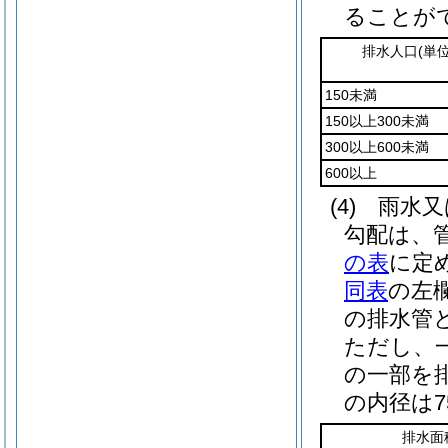
ることが
排水人口
(単
150未満
150以上300未満
300以上600未満
600以上
(4)
雨水又
勾配は、
の表
に定
同表
の左
の排水管
ただし、
の一部を
の内径は
排水面