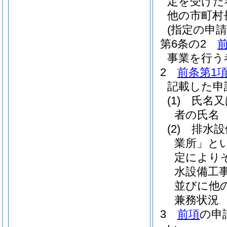
定を受けた
他の市町村
(指定の申請
第6条の2
事業を行う
2
前条第1
記載した申
(1)
氏名又
者の氏名
(2)
排水設
業所」とい
定により
水設備工
並びに他
兼務状況
3
前項
の申