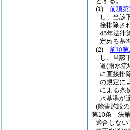
とする。
(1)
前項第
し、当該
接排除さ
45年法律第
定める基
(2)
前項第
し、当該
道
(雨水流
に直接排
の規定に
による条
水基準が
(除害施設の
第10条
法第
適合しない