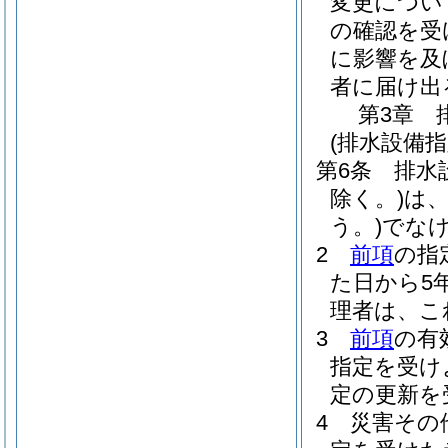
変更につい
の確認を受
に影響を及
者に届け出
第3章
(排水設備
第6条
排水
除く。)
は
う。)
でな
2
前項
の指
た日から5
理者は、こ
3
前項
の有
指定を受け
定の更新を
4
災害その