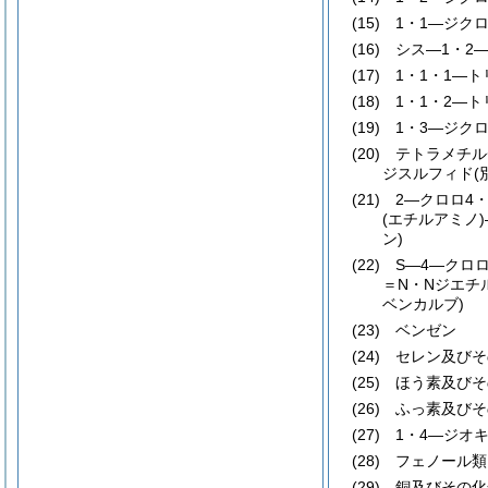
(15)
1・1―ジクロ
(16)
シス―1・2―
(17)
1・1・1―ト
(18)
1・1・2―ト
(19)
1・3―ジクロ
(20)
テトラメチル
ジスルフィド
(
(21)
2―クロロ4・
(エチルアミノ)
ン)
(22)
S―4―クロ
＝N・Nジエチ
ベンカルブ)
(23)
ベンゼン
(24)
セレン及びそ
(25)
ほう素及びそ
(26)
ふっ素及びそ
(27)
1・4―ジオ
(28)
フェノール類
(29)
銅及びその化