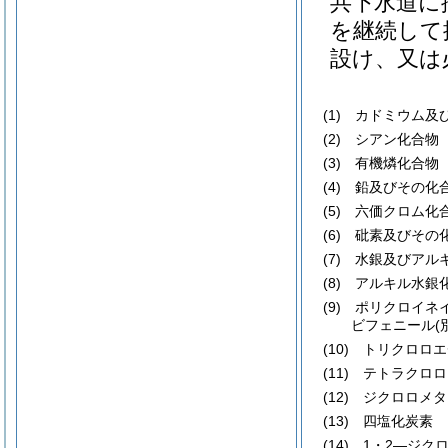
共下水道に
を継続して
設け、又は
(1)
カドミウム及び
(2)
シアン化合物
(3)
有機燐化合物
(4)
鉛及びその化
(5)
六価クロム化
(6)
砒素及びその
(7)
水銀及びアルキ
(8)
アルキル水銀
(9)
ポリクロイネ
ビフェニール
(
(10)
トリクロロエ
(11)
テトラクロロ
(12)
ジクロロメタ
(13)
四塩化炭素
(14)
1・2―ジクロ