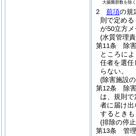
大腸菌群数を除く
2
前項
の規
則で定める
が50立方
(水質管理責
第11条
除
ところによ
任者を選任
らない。
(除害施設
第12条
除
は、規則で
者に届け出
するときも
(排除の停止
第13条
管