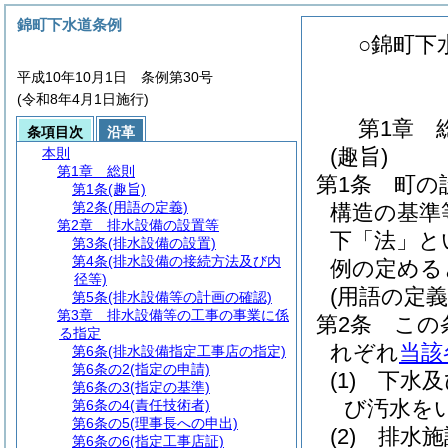
錦町下水道条例
○錦町下
平成10年10月1日 条例第30号
(令和8年4月1日施行)
第1章
条項目次
沿革
(趣旨)
本則
第1章
総則
第1条
町の
第1条
(趣旨)
第2条
(用語の定義)
構造の基準
第2章
排水設備の設置等
下「法」と
第3条
(排水設備の設置)
第4条
(排水設備の接続方法及び内
例の定める
径等)
(用語の定義
第5条
(排水設備等の計画の確認)
第3章
排水設備等の工事の事業に係
第2条
この
る指定
れぞれ
当該
第6条
(排水設備指定工事店の指定)
第6条の2
(指定の申請)
(1)
下水及
第6条の3
(指定の基準)
び汚水を
第6条の4
(責任技術者)
第6条の5
(理事長への申出)
(2)
排水施
第6条の6
(指定工事店証)