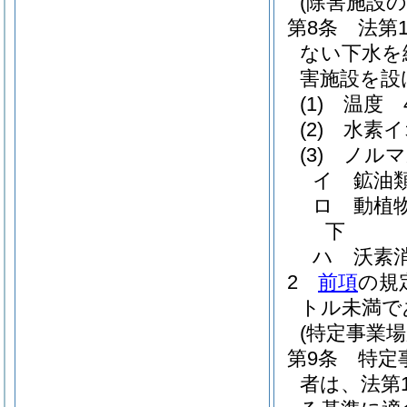
(除害施設の
第8条
法第
ない下水を
害施設を設
(1)
温度 
(2)
水素イ
(3)
ノルマ
イ
鉱油
ロ
動植
下
ハ
沃素
2
前項
の規
トル未満で
(特定事業
第9条
特定
者は、法第