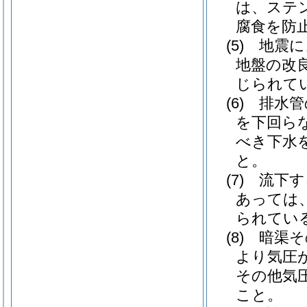
は、ステ
腐食を防
(5)
地震に
地盤の改
じられて
(6)
排水管
を下回ら
べき下水
と。
(7)
流下す
あっては
られてい
(8)
暗渠そ
より気圧
その他気
こと。