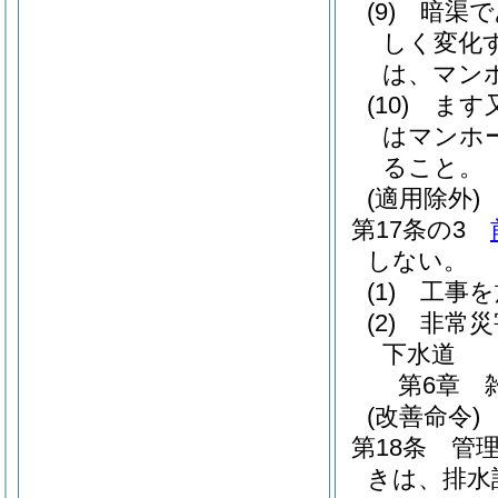
(9)
暗渠で
しく変化
は、マン
(10)
ます
はマンホ
ること。
(適用除外)
第17条の3
しない。
(1)
工事を
(2)
非常災
下水道
第6章
(改善命令)
第18条
管
きは、排水