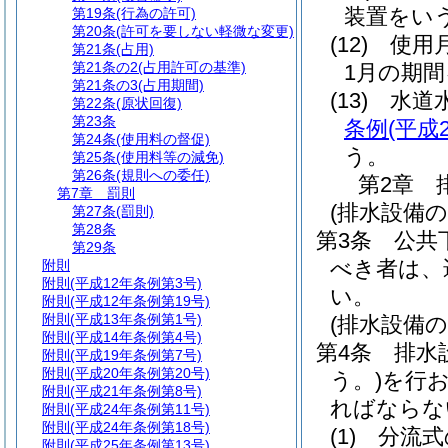
装置をい
第19条
(行為の許可)
第20条
(許可を要しない軽微な変更)
(12)
使用
第21条
(占用)
第21条の2
(占用許可の基準)
1月の期
第21条の3
(占用期間)
(13)
水
第22条
(原状回復)
第23条
条例
(平成
第24条
(使用料の督促)
う。
第25条
(使用料等の減免)
第26条
(規則への委任)
第2章
第7章
罰則
(排水設備の
第27条
(罰則)
第28条
第3条
公共
第29条
べき者は、
附則
附則
(平成12年条例第3号)
い。
附則
(平成12年条例第19号)
附則
(平成13年条例第1号)
(排水設備
附則
(平成14年条例第4号)
第4条
排水
附則
(平成19年条例第7号)
附則
(平成20年条例第20号)
う。)
を行
附則
(平成21年条例第8号)
ればならな
附則
(平成24年条例第11号)
附則
(平成24年条例第18号)
(1)
分流式
附則
(平成25年条例第13号)