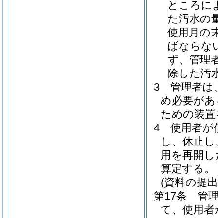
ところに
た汚水の
使用月の
ばならな
ず、管理
除した汚
3
管理者は
め必要があ
ための装置
4
使用者が
し、休止し
用を再開し
算定する。
(資料の提出
第17条
管
て、使用者