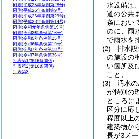
水設備は
附則
(平成25年条例第28号)
附則
(平成26年条例第9号)
道の公共
附則
(平成26年条例第29号)
条におい
附則
(平成28年条例第14号)
附則
(令和元年条例第19号)
のに、雨
附則
(令和3年条例第16号)
附則
(令和5年条例第25号)
で雨水を
附則
(令和6年条例第19号)
(2)
排水設
附則
(令和7年条例第18号)
附則
(令和7年条例第36号)
の施設の
別表第1
(第16条関係)
い箇所及
別表第2
(第16条関係)
別表第3
こと。
(3)
汚水の
が特別の
ところに
区分に応
程度以上
建築物か
長が3メ