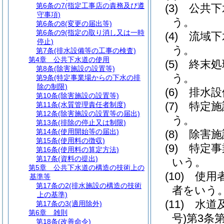
第6条の7
(指定工事店の責務及び遵
(3)
公共下
守事項)
う。
第6条の8
(変更の届出等)
第6条の9
(指定の取り消し又は一時
(4)
流域下
停止)
う。
第7条
(排水設備等の工事の検査)
第4章
公共下水道の使用
(5)
終末処
第8条
(除害施設の設置等)
う。
第9条
(特定事業場からの下水の排
除の制限)
(6)
排水設
第10条
(除害施設の設置等)
(7)
特定施
第11条
(水質管理責任者制度)
第12条
(除害施設の設置等の届出)
う。
第13条
(排除の停止又は制限)
第14条
(使用開始等の届出)
(8)
除害施
第15条
(使用料の徴収)
(9)
特定事
第16条
(使用料の算定方法)
第17条
(資料の提出)
いう。
第5章
公共下水道の構造の技術上の
(10)
使用
基準等
第17条の2
(排水施設の構造の技術
者をいう
上の基準)
(11)
水道
第17条の3
(適用除外)
第6章
雑則
号)
第3条
第18条
(改善命令)