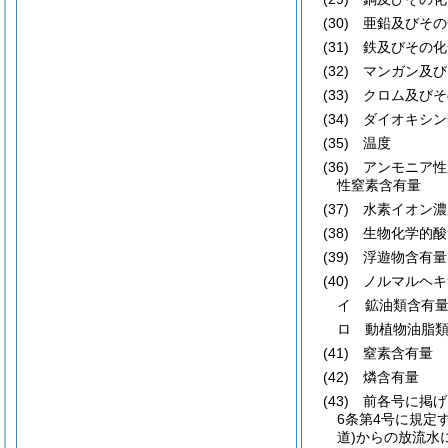
(30)
亜鉛及びその
(31)
鉄及びその化
(32)
マンガン及び
(33)
クロム及びそ
(34)
ダイオキシン
(35)
温度
(36)
アンモニア性
性窒素含有量
(37)
水素イオン濃
(38)
生物化学的酸
(39)
浮遊物含有量
(40)
ノルマルヘキ
イ 鉱油類含有
ロ 動植物油脂
(41)
窒素含有量
(42)
燐含有量
(43)
前各号に掲げ
6条第4号に規定
道)
からの放流水