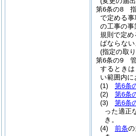
(変更の届出
第6条の8
で定める事
の工事の事
規則で定め
ばならない
(指定の取
第6条の9
するときは
い範囲内に
(1)
第6条
(2)
第6条
(3)
第6条
った適正
き。
(4)
前条
の