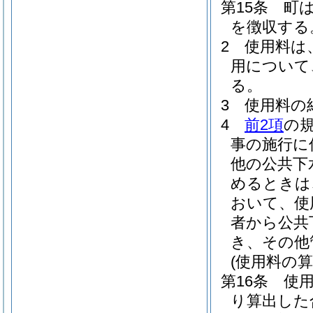
第15条
町
を徴収する
2
使用料は
用について
る。
3
使用料の
4
前2項
の
事の施行に
他の公共下
めるときは
おいて、使
者から公共
き、その他
(使用料の算
第16条
使
り算出した