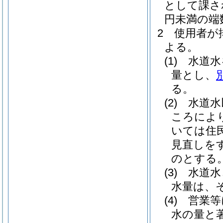
として課さ
円未満の端
2
使用者が
よる。
(1)
水道水
量とし、
る。
(2)
水道水
ころによ
いては住
見直しを
のとする
(3)
水道水
水量は、
(4)
営業等
水の量と