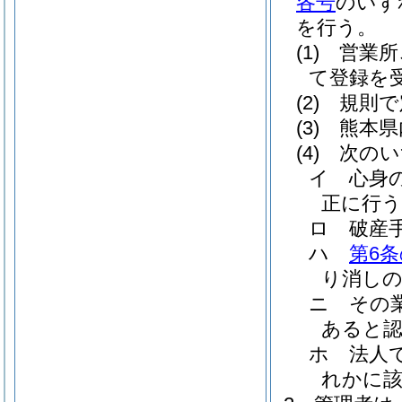
各号
のいず
を行う。
(1)
営業所
て登録を
(2)
規則で
(3)
熊本県
(4)
次のい
イ
心身
正に行
ロ
破産
ハ
第6条
り消しの
ニ
その
あると
ホ
法人
れかに