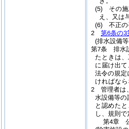
き。
(5)
その施
え、又は
(6)
不正の
2
第6条の3
(排水設備
第7条
排水
たときは、
に届け出て
法令の規定
ければなら
2
管理者は
水設備等の
と認めたと
し、規則で
第4章