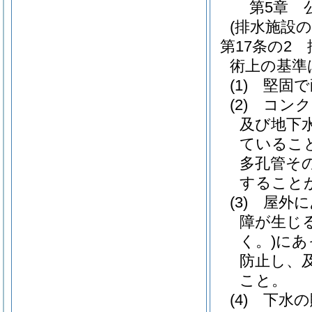
第5章
(排水施設
第17条の2
術上の基準
(1)
堅固で
(2)
コンク
及び地下
ているこ
多孔管そ
すること
(3)
屋外に
障が生じ
く。)
にあ
防止し、
こと。
(4)
下水の