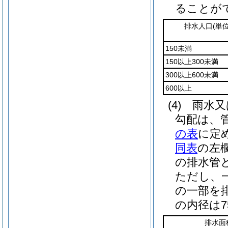
ることが
排水人口
(単
150未満
150以上300未満
300以上600未満
600以上
(4)
雨水又
勾配は、
の表
に定
同表
の左
の排水管
ただし、
の一部を
の内径は
排水面