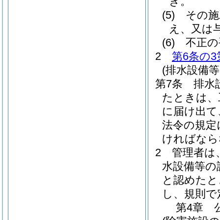
き。
(5)
その施
え、又は
(6)
不正の
2
第6条の3
(排水設備
第7条
排水
たときは、
に届け出て
法令の規定
ければなら
2
管理者は
水設備等の
と認めたと
し、規則で
第4章