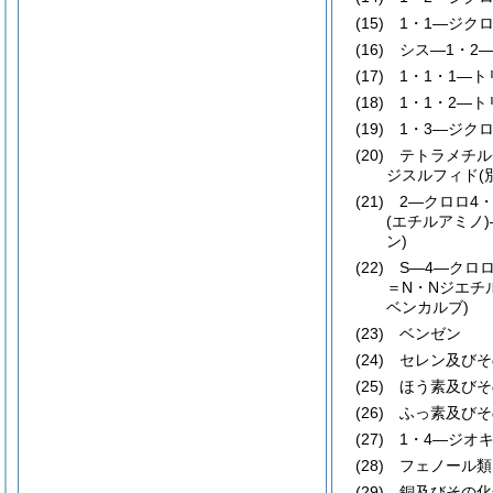
(15)
1・1―ジクロ
(16)
シス―1・2―
(17)
1・1・1―ト
(18)
1・1・2―ト
(19)
1・3―ジクロ
(20)
テトラメチル
ジスルフィド
(
(21)
2―クロロ4・
(エチルアミノ)
ン)
(22)
S―4―クロ
＝N・Nジエチ
ベンカルブ)
(23)
ベンゼン
(24)
セレン及びそ
(25)
ほう素及びそ
(26)
ふっ素及びそ
(27)
1・4―ジオ
(28)
フェノール類
(29)
銅及びその化