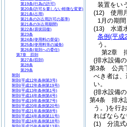
装置をい
第19条
(行為の許可)
第20条
(許可を要しない軽微な変更)
(12)
使用
第21条
(占用)
第21条の2
(占用許可の基準)
1月の期
第21条の3
(占用期間)
(13)
水
第22条
(原状回復)
第23条
条例
(平成
第24条
(使用料の督促)
う。
第25条
(使用料等の減免)
第26条
(規則への委任)
第2章
第7章
罰則
(排水設備の
第27条
(罰則)
第28条
第3条
公共
第29条
べき者は、
附則
附則
(平成12年条例第3号)
い。
附則
(平成12年条例第19号)
附則
(平成13年条例第1号)
(排水設備
附則
(平成14年条例第4号)
第4条
排水
附則
(平成19年条例第7号)
附則
(平成20年条例第20号)
う。)
を行
附則
(平成21年条例第8号)
ればならな
附則
(平成24年条例第11号)
附則
(平成24年条例第18号)
(1)
分流式
附則
(平成25年条例第13号)