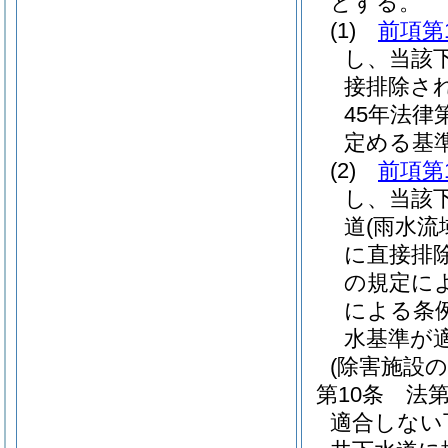
とする。
(1)
前項第
し、当該
接排除さ
45年法律第
定める基
(2)
前項第
し、当該
道
(雨水流
に直接排
の規定に
による条
水基準が
(除害施設の
第10条
法第
適合しない