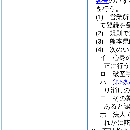
各号
のいず
を行う。
(1)
営業所
て登録を
(2)
規則で
(3)
熊本県
(4)
次のい
イ
心身
正に行
ロ
破産
ハ
第6条
り消しの
ニ
その
あると
ホ
法人
れかに