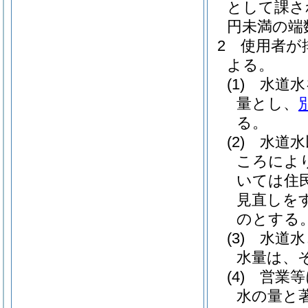
として課さ
円未満の端
2
使用者が
よる。
(1)
水道水
量とし、
る。
(2)
水道水
ころによ
いては住
見直しを
のとする
(3)
水道水
水量は、
(4)
営業等
水の量と