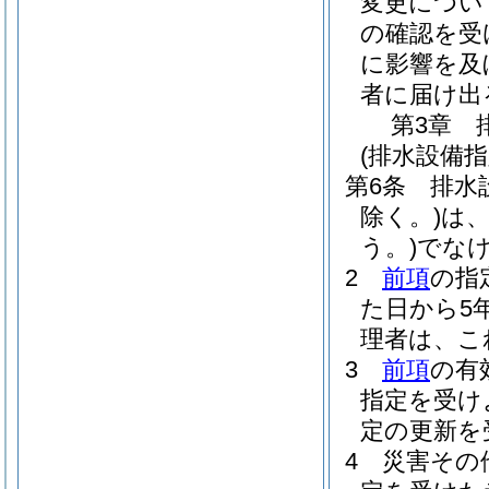
変更につい
の確認を受
に影響を及
者に届け出
第3章
(排水設備
第6条
排水
除く。)
は
う。)
でな
2
前項
の指
た日から5
理者は、こ
3
前項
の有
指定を受け
定の更新を
4
災害その