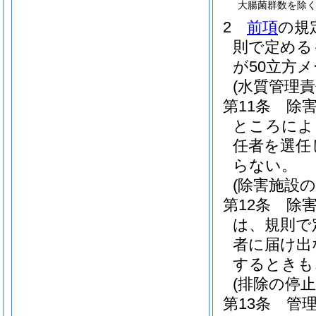
大腸菌群数を除く
2
前項
の規
則で定める
が50立方
(水質管理責
第11条
除
ところによ
任者を選任
らない。
(除害施設
第12条
除
は、規則で
者に届け出
するときも
(排除の停止
第13条
管