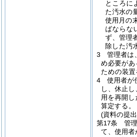
ところに
た汚水の
使用月の
ばならな
ず、管理
除した汚
3
管理者は
め必要があ
ための装置
4
使用者が
し、休止し
用を再開し
算定する。
(資料の提出
第17条
管
て、使用者