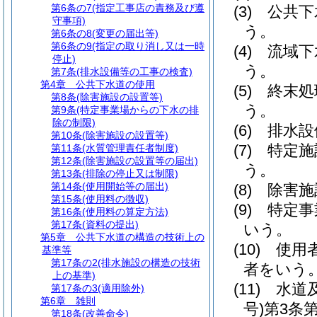
第6条の7
(指定工事店の責務及び遵
(3)
公共下
守事項)
う。
第6条の8
(変更の届出等)
第6条の9
(指定の取り消し又は一時
(4)
流域下
停止)
う。
第7条
(排水設備等の工事の検査)
第4章
公共下水道の使用
(5)
終末処
第8条
(除害施設の設置等)
う。
第9条
(特定事業場からの下水の排
除の制限)
(6)
排水設
第10条
(除害施設の設置等)
(7)
特定施
第11条
(水質管理責任者制度)
第12条
(除害施設の設置等の届出)
う。
第13条
(排除の停止又は制限)
第14条
(使用開始等の届出)
(8)
除害施
第15条
(使用料の徴収)
(9)
特定事
第16条
(使用料の算定方法)
第17条
(資料の提出)
いう。
第5章
公共下水道の構造の技術上の
(10)
使用
基準等
第17条の2
(排水施設の構造の技術
者をいう
上の基準)
(11)
水道
第17条の3
(適用除外)
第6章
雑則
号)
第3条
第18条
(改善命令)