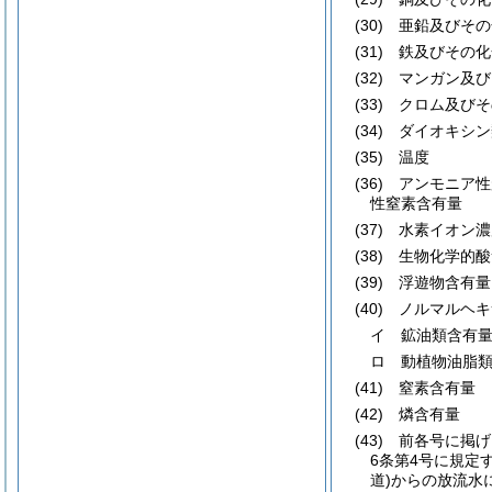
(30)
亜鉛及びその
(31)
鉄及びその化
(32)
マンガン及び
(33)
クロム及びそ
(34)
ダイオキシン
(35)
温度
(36)
アンモニア性
性窒素含有量
(37)
水素イオン濃
(38)
生物化学的酸
(39)
浮遊物含有量
(40)
ノルマルヘキ
イ 鉱油類含有
ロ 動植物油脂
(41)
窒素含有量
(42)
燐含有量
(43)
前各号に掲げ
6条第4号に規定
道)
からの放流水