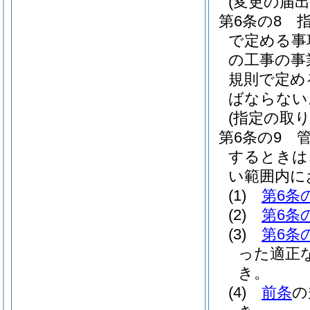
(変更の届出
第6条の8
で定める事
の工事の事
規則で定め
ばならない
(指定の取
第6条の9
するときは
い範囲内に
(1)
第6条
(2)
第6条
(3)
第6条
った適正
き。
(4)
前条
の