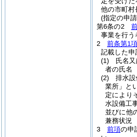
定を受けた
他の市町村
(指定の申請
第6条の2
事業を行う
2
前条第1
記載した申
(1)
氏名又
者の氏名
(2)
排水設
業所」とい
定により
水設備工
並びに他
兼務状況
3
前項
の申