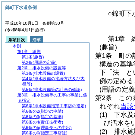
錦町下水道条例
○錦町下
平成10年10月1日 条例第30号
(令和8年4月1日施行)
第1章
条項目次
沿革
(趣旨)
本則
第1章
総則
第1条
町の
第1条
(趣旨)
第2条
(用語の定義)
構造の基準
第2章
排水設備の設置等
下「法」と
第3条
(排水設備の設置)
第4条
(排水設備の接続方法及び内
例の定める
径等)
(用語の定義
第5条
(排水設備等の計画の確認)
第3章
排水設備等の工事の事業に係
第2条
この
る指定
れぞれ
当該
第6条
(排水設備指定工事店の指定)
第6条の2
(指定の申請)
(1)
下水及
第6条の3
(指定の基準)
び汚水を
第6条の4
(責任技術者)
第6条の5
(理事長への申出)
(2)
排水施
第6条の6
(指定工事店証)