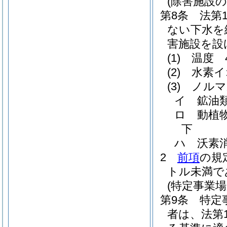
(除害施設の
第8条
法第
ない下水を
害施設を設
(1)
温度 
(2)
水素イ
(3)
ノルマ
イ
鉱油
ロ
動植
下
ハ
沃素
2
前項
の規
トル未満で
(特定事業
第9条
特定
者は、法第