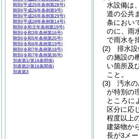
水設備は
附則
(平成25年条例第28号)
附則
(平成26年条例第9号)
道の公共
附則
(平成26年条例第29号)
条におい
附則
(平成28年条例第14号)
附則
(令和元年条例第19号)
のに、雨
附則
(令和3年条例第16号)
附則
(令和5年条例第25号)
で雨水を
附則
(令和6年条例第19号)
(2)
排水設
附則
(令和7年条例第18号)
附則
(令和7年条例第36号)
の施設の
別表第1
(第16条関係)
い箇所及
別表第2
(第16条関係)
別表第3
こと。
(3)
汚水の
が特別の
ところに
区分に応
程度以上
建築物か
長が3メ