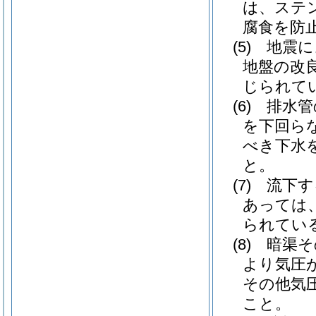
は、ステ
腐食を防
(5)
地震に
地盤の改
じられて
(6)
排水管
を下回ら
べき下水
と。
(7)
流下す
あっては
られてい
(8)
暗渠そ
より気圧
その他気
こと。