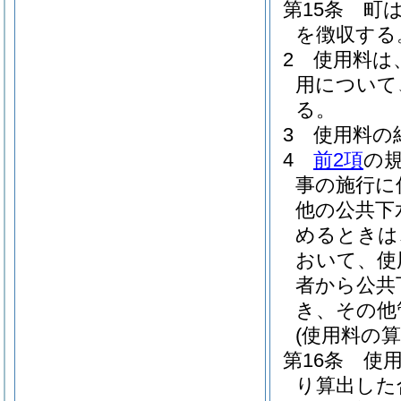
第15条
町
を徴収する
2
使用料は
用について
る。
3
使用料の
4
前2項
の
事の施行に
他の公共下
めるときは
おいて、使
者から公共
き、その他
(使用料の算
第16条
使
り算出した