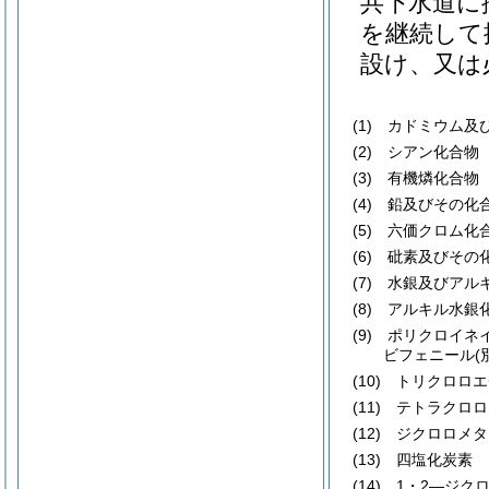
共下水道に
を継続して
設け、又は
(1)
カドミウム及び
(2)
シアン化合物
(3)
有機燐化合物
(4)
鉛及びその化
(5)
六価クロム化
(6)
砒素及びその
(7)
水銀及びアルキ
(8)
アルキル水銀
(9)
ポリクロイネ
ビフェニール
(
(10)
トリクロロエ
(11)
テトラクロロ
(12)
ジクロロメタ
(13)
四塩化炭素
(14)
1・2―ジクロ