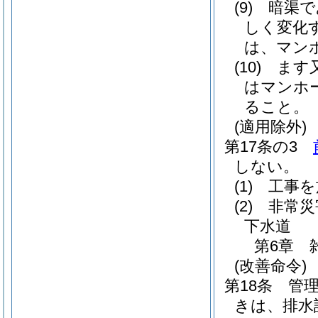
(9)
暗渠で
しく変化
は、マン
(10)
ます
はマンホ
ること。
(適用除外)
第17条の3
しない。
(1)
工事を
(2)
非常災
下水道
第6章
(改善命令)
第18条
管
きは、排水