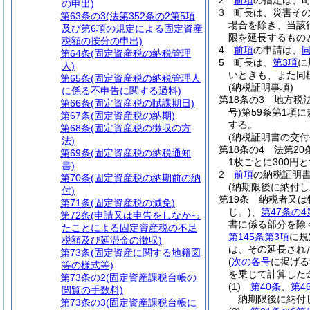
2
前項
の指定は、
の申出)
3
町長は、災害そ
第63条の3
(法第352条の2第5項
場合を除き、当該
及び第6項の規定による固定資産
限を延長するもの
税額の按分の申出)
4
前項
の申請は、
第64条
(固定資産税の納税管理
5
町長は、
第3項
に
人)
いときも、また同
第65条
(固定資産税の納税管理人
(納税証明事項)
に係る不申告に関する過料)
第18条の3
地方税
第66条
(固定資産税の賦課期日)
号)
第59条第1項
第67条
(固定資産税の納期)
する。
第68条
(固定資産税の徴収の方
(納税証明書の交付
法)
第18条の4
法第20
第69条
(固定資産税の納税通知
1枚ごとに300円
書)
2
前項
の納税証明
第70条
(固定資産税の納期前の納
(納期限後に納付
付)
第19条
納税者又は
第71条
(固定資産税の減免)
じ。)
、
第47条の4
第72条
(申請又は申告をしなかっ
書に係る部分を除
たことによる固定資産税の不足
第145条第3項
に規
税額及び延滞金の徴収)
は、その延長され
第73条
(固定資産に関する地籍図
(
次の各号
に掲げる
等の様式等)
を乗じて計算した
第73条の2
(固定資産課税台帳の
(1)
第40条
、
第4
閲覧の手数料)
納期限後に納付
第73条の3
(固定資産課税台帳に