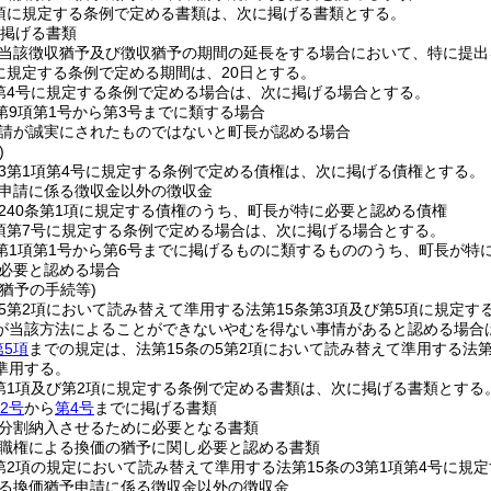
4項に規定する条例で定める書類は、次に掲げる書類とする。
掲げる書類
当該徴収猶予及び徴収猶予の期間の延長をする場合において、特に提出
項に規定する条例で定める期間は、20日とする。
項第4号に規定する条例で定める場合は、次に掲げる場合とする。
2第9項第1号から第3号までに類する場合
請が誠実にされたものではないと町長が認める場合
)
の3第1項第4号に規定する条例で定める債権は、次に掲げる債権とする。
申請に係る徴収金以外の徴収金
240条第1項に規定する債権のうち、町長が特に必要と認める債権
1項第7号に規定する条例で定める場合は、次に掲げる場合とする。
3第1項第1号から第6号までに掲げるものに類するもののうち、町長が特
必要と認める場合
猶予の手続等)
の5第2項において読み替えて準用する法第15条第3項及び第5項に規定
が当該方法によることができないやむを得ない事情があると認める場合
第5項
までの規定は、法第15条の5第2項において読み替えて準用する法
準用する。
2第1項及び第2項に規定する条例で定める書類は、次に掲げる書類とする
2号
から
第4号
までに掲げる書類
分割納入させるために必要となる書類
職権による換価の猶予に関し必要と認める書類
3第2項の規定において読み替えて準用する法第15条の3第1項第4号に
る換価猶予申請に係る徴収金以外の徴収金