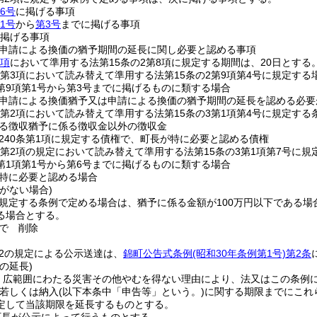
6号
に掲げる事項
1号
から
第3号
までに掲げる事項
掲げる事項
申請による換価の猶予期間の延長に関し必要と認める事項
3項
において準用する法第15条の2第8項に規定する期間は、20日とする
の2第3項において読み替えて準用する法第15条の2第9項第4号に規定す
2第9項第1号から第3号までに掲げるものに類する場合
申請による換価猶予又は申請による換価の猶予期間の延長を認める必要
の3第2項において読み替えて準用する法第15条の3第1項第4号に規定す
る徴収猶予に係る徴収金以外の徴収金
240条第1項に規定する債権で、町長が特に必要と認める債権
の3第2項の規定において読み替えて準用する法第15条の3第1項第7号
3第1項第1号から第6号までに掲げるものに類する場合
特に必要と認める場合
がない場合)
に規定する条例で定める場合は、猶予に係る金額が100万円以下である
る場合とする。
で
削除
の2の規定による公示送達は、
錦町公告式条例
(昭和30年条例第1号)
第2条
の延長)
、広範囲にわたる災害その他やむを得ない理由により、法又はこの条例
若しくは納入
(以下本条中「申告等」という。)
に関する期限までにこれ
定して当該期限を延長するものとする。