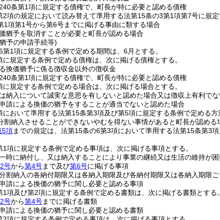
240条第1項に規定する債権で、町長が特に必要と認める債権
3第2項の規定において読み替えて準用する法第15条の3第1項第7号に
3第1項第1号から第6号までに掲げる事由に類する場合
価猶予を取消すことが必要と町長が認める場合
猶予の申請手続等)
の6第1項に規定する条例で定める期間は、6月とする。
2項に規定する条例で定める債権は、次に掲げる債権とする。
る換価猶予に係る徴収金以外の徴収金
240条第1項に規定する債権で、町長が特に必要と認める債権
2項に規定する条例で定める場合は、次に掲げる場合とする。
は納入について誠実な意思を有しないと認めた場合又は徴収上有利でな
申請による換価の猶予をすることが適当でないと認めた場合
3項において準用する法第15条第3項及び第5項に規定する条例で定め
分割納入させることができないやむを得ない事情があると町長が認める
第5項
までの規定は、法第15条の6第3項において準用する法第15条第
2第1項に規定する条例で定める事項は、次に掲げる事項とする。
一時に納付し、又は納入することにより事業の継続又は生活の維持が困
2号
から
第4号
まで及び
第6号
に掲げる事項
分割納入の各納付期限又は各納入期限及び各納付期限又は各納入期限ご
申請による換価の猶予に関し必要と認める事項
2第1項及び第2項に規定する条例で定める書類は、次に掲げる書類とする
2号
から
第4号
までに掲げる書類
申請による換価の猶予に関し必要と認める書類
2第2項に規定する条例で定める事項は、次に掲げる事項とする。