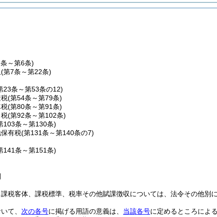
1条～第6条)
収
(第7条～第22条)
第23条～第53条の12)
産税
(第54条～第79条)
車税
(第80条～第91条)
こ税
(第92条～第102条)
第103条～第130条)
地保有税
(第131条～第140条の7)
第141条～第151条)
則
、課税客体、課税標準、税率その他賦課徴収については、法令その他別
おいて、
次の各号
に掲げる用語の意義は、
当該各号
に定めるところによ