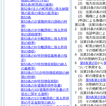
税額の納付の手続)
(2)
地方自治法第
第51条
(町民税の減免)
5
法第15条の5の
第52条
(法人の町民税に係る納期
(1)
法第15条の
限の延長の場合の延滞金)
(2)
職権による換
第53条
(申請による換価の
第53条の2
(退職所得の課税の特
第12条
法第15条
例)
2
法第15条の6第
第53条の3
(分離課税に係る所得
(1)
当該申請によ
割の課税標準)
(2)
地方自治法第
第53条の4
(分離課税に係る所得
3
法第15条の6第
割の税率)
(1)
町長が納付又
第53条の5
(分離課税に係る所得
(2)
その他町長が
割の徴収)
4
法第15条の6第
第53条の6
(特別徴収義務者の指
月の分割納付又は
定)
5
第8条第2項
から
第53条の7
(特別徴収税額の納入
ついて準用する。
の義務等)
6
法第15条の6の
第53条の7の2
(特別徴収税額の納
(1)
町の徴収金を
期の特例)
(2)
第9条第1項第
第53条の8
(特別徴収税額)
(3)
分割納付又は
第53条の9
(退職所得申告書)
(4)
その他町長が
第53条の10
(退職所得申告書の不
7
法第15条の6の
提出に関する過料)
(1)
第9条第2項第
第53条の11
(分離課税に係る所得
(2)
その他町長が
割の不足金額等の納入)
8
法第15条の6の