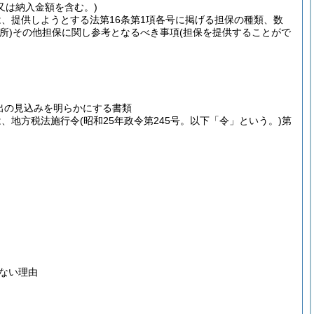
又は納入金額を含む。)
は、提供しようとする法第16条第1項各号に掲げる担保の種類、数
所)
その他担保に関し参考となるべき事項
(担保を提供することがで
出の見込みを明らかにする書類
は、地方税法施行令
(昭和25年政令第245号。以下「令」という。)
第
ない理由