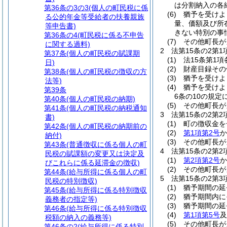
は分割納入の各
第36条の3の3
(個人の町民税に係
(6)
猶予を受けよ
る公的年金等受給者の扶養親族
量、価額及び所
等申告書)
きない特別の事
第36条の4
(町民税に係る不申告
(7)
その他町長が
に関する過料)
2
法第15条の2第
第37条
(個人の町民税の賦課期
(1)
法15条第1
日)
(2)
財産目録その
第38条
(個人の町民税の徴収の方
(3)
猶予を受けよ
法等)
(4)
猶予を受けよ
第39条
6条の10の規
第40条
(個人の町民税の納期)
(5)
その他町長が
第41条
(個人の町民税の納税通知
3
法第15条の2第
書)
(1)
町の徴収金を
第42条
(個人の町民税の納期前の
(2)
第1項第2号
か
納付)
(3)
その他町長が
第43条
(普通徴収に係る個人の町
4
法第15条の2第
民税の賦課額の変更又は決定及
(1)
第2項第2号
か
びこれらに係る延滞金の徴収)
(2)
その他町長が
第44条
(給与所得に係る個人の町
5
法第15条の2第
民税の特別徴収)
(1)
猶予期間の延
第45条
(給与所得に係る特別徴収
(2)
猶予期間内に
義務者の指定等)
(3)
猶予期間の延
第46条
(給与所得に係る特別徴収
(4)
第1項第5号
及
税額の納入の義務等)
(5)
その他町長が
第46条の2
(給与所得に係る特別