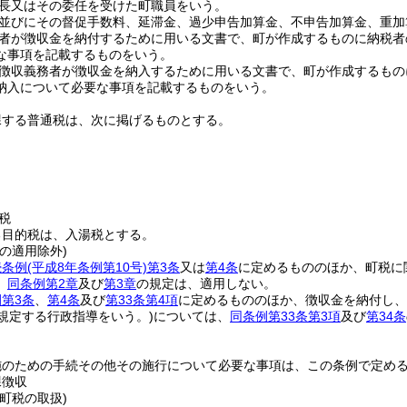
長又はその委任を受けた町職員をいう。
並びにその督促手数料、延滞金、過少申告加算金、不申告加算金、重加
者が徴収金を納付するために用いる文書で、町が作成するものに納税者
な事項を記載するものをいう。
徴収義務者が徴収金を納入するために用いる文書で、町が作成するもの
納入について必要な事項を記載するものをいう。
課する普通税は、次に掲げるものとする。
税
る目的税は、入湯税とする。
の適用除外)
続条例
(平成8年条例第10号)
第3条
又は
第4条
に定めるもののほか、町税に
、
同条例第2章
及び
第3章
の規定は、適用しない。
第3条
、
第4条
及び
第33条第4項
に定めるもののほか、徴収金を納付し、
規定する行政指導をいう。)
については、
同条例第33条第3項
及び
第34条
施のための手続その他その施行について必要な事項は、この条例で定め
課徴収
町税の取扱)