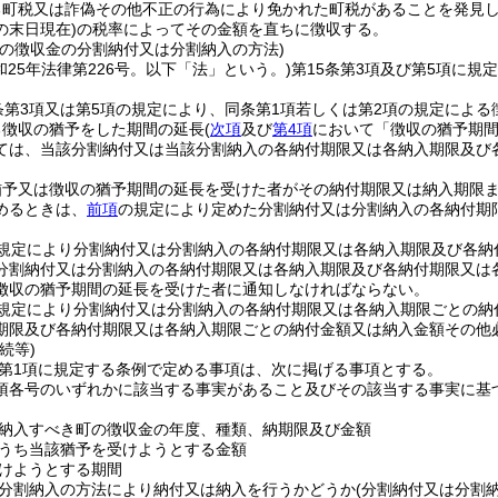
る町税又は詐偽その他不正の行為により免かれた町税があることを発見
の末日現在)
の税率によってその金額を直ちに徴収する。
町の徴収金の分割納付又は分割納入の方法)
和25年法律第226号。以下「法」という。)
第15条第3項及び第5項に
条第3項又は第5項の規定により、同条第1項若しくは第2項の規定による
る徴収の猶予をした期間の延長
(
次項
及び
第4項
において「徴収の猶予期間
ては、当該分割納付又は当該分割納入の各納付期限又は各納入期限及び
猶予又は徴収の猶予期間の延長を受けた者がその納付期限又は納入期限
めるときは、
前項
の規定により定めた分割納付又は分割納入の各納付期
規定により分割納付又は分割納入の各納付期限又は各納入期限及び各納
分割納付又は分割納入の各納付期限又は各納入期限及び各納付期限又は
徴収の猶予期間の延長を受けた者に通知しなければならない。
規定により分割納付又は分割納入の各納付期限又は各納入期限ごとの納
期限及び各納付期限又は各納入期限ごとの納付金額又は納入金額その他
続等)
2第1項に規定する条例で定める事項は、次に掲げる事項とする。
1項各号のいずれかに該当する事実があること及びその該当する事実に
納入すべき町の徴収金の年度、種類、納期限及び金額
うち当該猶予を受けようとする金額
けようとする期間
分割納入の方法により納付又は納入を行うかどうか
(分割納付又は分割