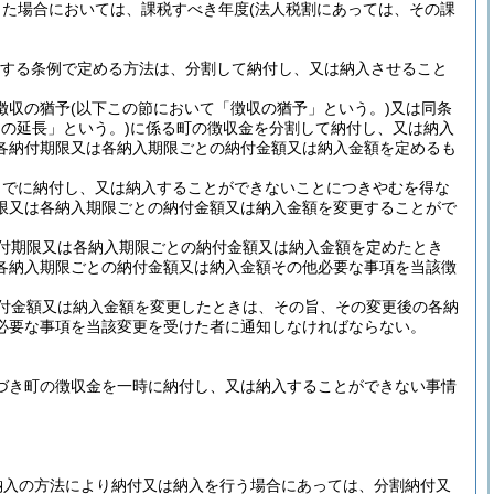
した場合においては、課税すべき年度
(法人税割にあっては、その課
規定する条例で定める方法は、分割して納付し、又は納入させること
徴収の猶予
(以下この節において「徴収の猶予」という。)
又は同条
の延長」という。)
に係る町の徴収金を分割して納付し、又は納入
各納付期限又は各納入期限ごとの納付金額又は納入金額を定めるも
までに納付し、又は納入することができないことにつきやむを得な
限又は各納入期限ごとの納付金額又は納入金額を変更することがで
付期限又は各納入期限ごとの納付金額又は納入金額を定めたとき
各納入期限ごとの納付金額又は納入金額その他必要な事項を当該徴
付金額又は納入金額を変更したときは、その旨、その変更後の各納
必要な事項を当該変更を受けた者に通知しなければならない。
基づき町の徴収金を一時に納付し、又は納入することができない事情
納入の方法により納付又は納入を行う場合にあっては、分割納付又