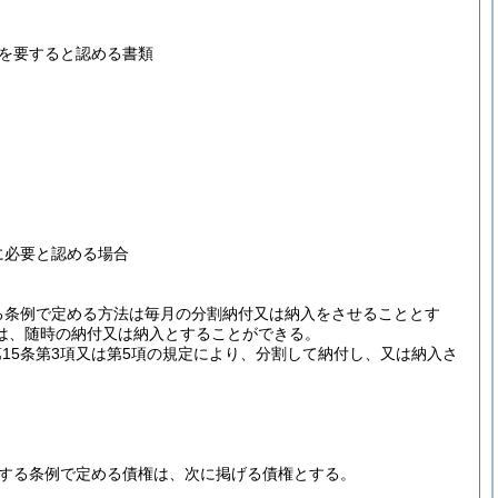
を要すると認める書類
に必要と認める場合
する条例で定める方法は毎月の分割納付又は納入をさせることとす
は、随時の納付又は納入とすることができる。
第15条第3項又は第5項の規定により、分割して納付し、又は納入さ
。
規定する条例で定める債権は、次に掲げる債権とする。