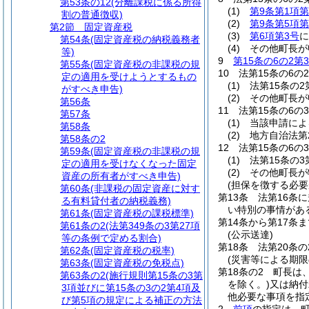
第53条の12
(分離課税に係る所得
(1)
第9条第1項第
割の普通徴収)
(2)
第9条第5項第
第2節
固定資産税
(3)
第6項第3号
に
第54条
(固定資産税の納税義務者
(4)
その他町長が
等)
9
第15条の6の2第
第55条
(固定資産税の非課税の規
10
法第15条の6
定の適用を受けようとするもの
(1)
法第15条の
がすべき申告)
(2)
その他町長が
第56条
11
法第15条の6
第57条
(1)
当該申請によ
第58条
(2)
地方自治法第
第58条の2
12
法第15条の6
第59条
(固定資産税の非課税の規
(1)
法第15条の
定の適用を受けなくなった固定
(2)
その他町長が
資産の所有者がすべき申告)
(担保を徴する必要
第60条
(非課税の固定資産に対す
第13条
法第16条
る有料貸付者の納税義務)
い特別の事情があ
第61条
(固定資産税の課税標準)
第14条から第17条ま
第61条の2
(法第349条の3第27項
(公示送達)
等の条例で定める割合)
第18条
法第20条
第62条
(固定資産税の税率)
(災害等による期限
第63条
(固定資産税の免税点)
第18条の2
町長は
第63条の2
(施行規則第15条の3第
を除く。)
又は納付
3項並びに第15条の3の2第4項及
他必要な事項を指
び第5項の規定による補正の方法