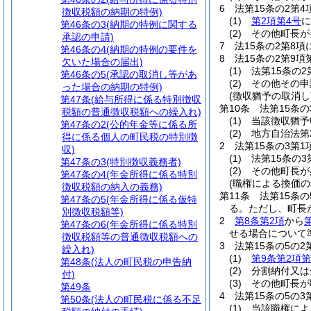
6
法第15条の2第
徴収税額の納期の特例)
(1)
第2項第4号
に
第46条の3
(納期の特例に関する
(2)
その他町長が
承認の申請)
7
法15条の2第8
第46条の4
(納期の特例の要件を
8
法15条の2第9
欠いた場合の届出)
(1)
法第15条の
第46条の5
(承認の取消し等があ
(2)
その他その申
った場合の納期の特例)
(徴収猶予の取消し
第47条
(給与所得に係る特別徴収
第10条
法第15条
税額の普通徴収税額への繰入れ)
(1)
当該徴収猶予
第47条の2
(公的年金等に係る所
(2)
地方自治法第
得に係る個人の町民税の特別徴
2
法第15条の3第
収)
(1)
法第15条の
第47条の3
(特別徴収義務者)
(2)
その他町長が
第47条の4
(年金所得に係る特別
(職権による換価の
徴収税額の納入の義務)
第11条
法第15条
第47条の5
(年金所得に係る仮特
る。
ただし、町長
別徴収税額等)
2
第8条第2項
から
第47条の6
(年金所得に係る特別
せる場合について
徴収税額等の普通徴収税額への
3
法第15条の5の
繰入れ)
(1)
第9条第2項第
第48条
(法人の町民税の申告納
(2)
分割納付又は
付)
(3)
その他町長が
第49条
4
法第15条の5の
第50条
(法人の町民税に係る不足
(1)
当該職権によ