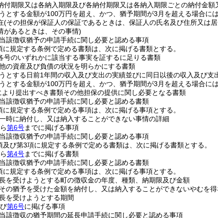
納付期限又は各納入期限及び各納付期限又は各納入期限ごとの納付金額
うとする金額が100万円を超え、かつ、猶予期間が3月を超える場合に
在
(その担保が保証人の保証であるときは、保証人の氏名及び住所又は居
情があるときは、その事情)
当該徴収猶予の申請手続に関し必要と認める事項
1項に規定する条例で定める書類は、次に掲げる書類とする。
項各号のいずれかに該当する事実を証するに足りる書類
他の資産及び負債の状況を明らかにする書類
うとする日前1年間の収入及び支出の実績並びに同日以後の収入及び支
うとする金額が100万円を超え、かつ、猶予期間が3月を超える場合に
定により提出すべき書類その他担保の提供に関し必要となる書類
当該徴収猶予の申請手続に関し必要と認める書類
2項に規定する条例で定める事項は、次に掲げる事項とする。
一時に納付し、又は納入することができない事情の詳細
ら
第6号
までに掲げる事項
当該徴収猶予の申請手続に関し必要と認める事項
2項及び第3項に規定する条例で定める書類は、次に掲げる書類とする。
ら
第4号
までに掲げる書類
当該徴収猶予の申請手続に関し必要と認める書類
3項に規定する条例で定める事項は、次に掲げる事項とする。
長を受けようとする町の徴収金の年度、種類、納期限及び金額
その猶予を受けた金額を納付し、又は納入することができないやむを得
長を受けようとする期間
び
第6号
に掲げる事項
当該徴収の猶予期間の延長申請手続に関し必要と認める事項