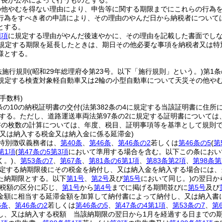
町長が公示によって行うものとする。
の他やむを得ない理由により、申告等に関する期限までにこれらの行為
行為をすべき者の申請により、その理由のやんだ日から納税者については
とする。
同項
に規定する理由がやんだ後速やかに、その理由を記載した書面でし
規定する期限を延長したときは、期日その他必要な事項を納税者又は特
様とする。
法施行規則
(昭和29年総理府令第23号。以下「施行規則」という。)
第1
に規定する検査対象軽自動車又は2輪の小型自動車について天災その他や
手数料)
条の10の納税証明書の交付
(法第382条の4に規定する当該証明書に住
とする。
ただし、道路運送車両法第97条の2に規定する証明書については
書の枚数の計算については、年度、税目、証明事項等を基準として規則
し又は納入する税金又は納入金に係る延滞金)
特別徴収義務者は、
第40条
、
第46条
、
第46条の2
若しくは
第46条の5
(
第
第1項
(
第47条の5第3項
において準用する場合を含む。以下この条におい
く。)
、
第53条の7
、
第67条
、
第81条の6第1項
、
第83条第2項
、
第98条第
定する納期限後にその税金を納付し、又は納入金を納入する場合には、
た納期限とする。以下
第1号
、
第2号
及び
第5号
において同じ。)
の翌日か
税額の区分に応じ、
第1号
から
第4号
までに掲げる期間並びに
第5号
及び
金額に相当する延滞金額を加算して納付書によって納付し、又は納入書
6条
、
第46条の2
若しくは
第46条の5
、
第47条の4第1項
、
第53条の7
、
第
し、又は納入する税額 当該納期限の翌日から1月を経過する日までの