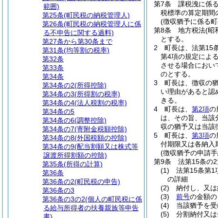
第7条
課税洩に係
範囲)
税標準の算定期間
第25条
(町民税の納税管理人)
(徴収猶予に係る
第26条
(町民税の納税管理人に係
第8条
地方税法
(昭
る不申告に関する過料)
とする。
第27条から第30条まで
2
町長は、法第15
第31条
(均等割の税率)
第4項の規定によ
第32条
させる場合におい
第33条
のとする。
第34条
3
町長は、徴収の
第34条の2
(所得控除)
い理由があると認
第34条の3
(所得割の税率)
きる。
第34条の4
(法人税割の税率)
4
町長は、
第2項
の
第34条の5
は、その旨、当該
第34条の6
(調整控除)
収の猶予又は当該
第34条の7
(寄附金税額控除)
5
町長は、
第3項
の
第34条の8
(外国税額の控除)
付期限又は各納入
第34条の9
(配当割額又は株式等
(徴収猶予の申請手
譲渡所得割額の控除)
第9条
法第15条の
第35条
(所得の計算)
(1)
法第15条第
第36条
の詳細
第36条の2
(町民税の申告)
(2)
納付し、又は
第36条の3
(3)
前号
の金額の
第36条の3の2
(個人の町民税に係
(4)
当該猶予を受
る給与所得者の扶養親族等申告
(5)
分割納付又は
書)