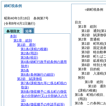
錦町税条例
○錦町税条例
昭和40年3月18日 条例第7号
目次
(令和8年4月1日施行)
第1章
総則
第1節
通則
(第
条項目次
沿革
第2節
賦課徴
本則
第2章
普通税
第1章
総則
第1節
町民税
(
第1節
通則
第2節
固定資
第1条
(課税の根拠)
第3節
軽自動
第2条
(用語)
第4節
町たば
第3条
(税目)
第5節
鉱産税
(
第4条
(錦町行政手続条例の適用
第6節
特別土
除外)
第3章
目的税
第5条
第1節
入湯税
(
第6条
(条例施行の細目)
附則
第2節
賦課徴収
第1章
総則
第7条
(課税洩れ等に係る町税の
第1節
通
取扱)
(課税の根拠)
第8条
(徴収猶予に係る町の徴収
第1条
町税の税目
金の分割納付又は分割納入の方
(用語)
法)
第2条
この条例に
第9条
(徴収猶予の申請手続等)