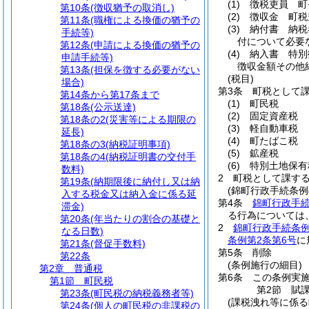
(1)
徴税吏員 町
第10条
(徴収猶予の取消し)
(2)
徴収金 町税
第11条
(職権による換価の猶予の
(3)
納付書 納税
手続等)
付について必要
第12条
(申請による換価の猶予の
(4)
納入書 特別
申請手続等)
徴収金額その他
第13条
(担保を徴する必要がない
(税目)
場合)
第3条
町税として
第14条から第17条まで
(1)
町民税
第18条
(公示送達)
(2)
固定資産税
第18条の2
(災害等による期限の
(3)
軽自動車税
延長)
(4)
町たばこ税
第18条の3
(納税証明事項)
(5)
鉱産税
第18条の4
(納税証明書の交付手
(6)
特別土地保有
数料)
2
町税として課す
第19条
(納期限後に納付し又は納
(錦町行政手続条例
入する税金又は納入金に係る延
第4条
錦町行政手
滞金)
る行為については
第20条
(年当たりの割合の基礎と
2
錦町行政手続条例
なる日数)
条例第2条第6号
に
第21条
(督促手数料)
第5条
削除
第22条
(条例施行の細目)
第2章
普通税
第6条
この条例実
第1節
町民税
第2節
賦
第23条
(町民税の納税義務者等)
(課税洩れ等に係る
第24条
(個人の町民税の非課税の