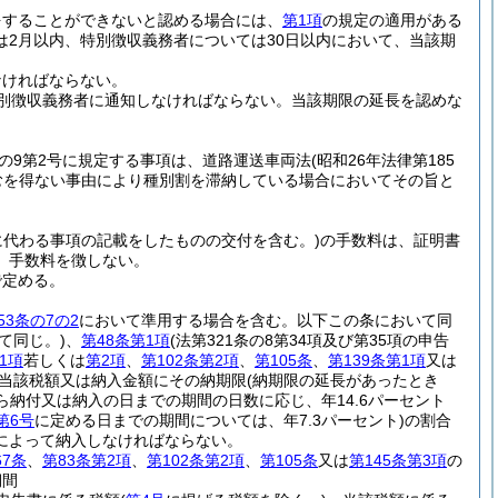
をすることができないと認める場合には、
第1項
の規定の適用がある
2月以内、特別徴収義務者については30日以内において、当該期
なければならない。
別徴収義務者に通知しなければならない。
当該期限の延長を認めな
条の9第2号に規定する事項は、道路運送車両法
(昭和26年法律第185
むを得ない事由により種別割を滞納している場合においてその旨と
所に代わる事項の記載をしたものの交付を含む。)
の手数料は、証明書
、手数料を徴しない。
で定める。
53条の7の2
において準用する場合を含む。以下この条において同
て同じ。)
、
第48条第1項
(法第321条の8第34項及び第35項の申告
1項
若しくは
第2項
、
第102条第2項
、
第105条
、
第139条第1項
又は
当該税額又は納入金額にその納期限
(納期限の延長があったとき
ら納付又は納入の日までの期間の日数に応じ、年14.6パーセント
第6号
に定める日までの期間については、年7.3パーセント)
の割合
によって納入しなければならない。
67条
、
第83条第2項
、
第102条第2項
、
第105条
又は
第145条第3項
の
期間