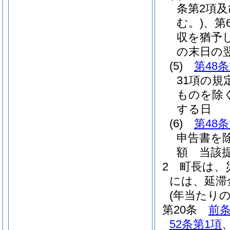
条第2項及
む。)
、第
収を猶予
の末日の
(5)
第48
31項の規
ものを除く
する日
(6)
第48
申告書を除
額 当該
2
町長は、
には、延滞
(年当たり
第20条
前
52条第1項