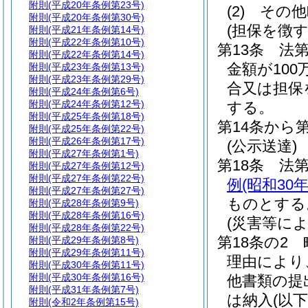
附則
(平成20年条例第23号)
(2)
その他
附則
(平成20年条例第30号)
(担保を徴
附則
(平成21年条例第14号)
附則
(平成22年条例第10号)
第13条
法
附則
(平成22年条例第14号)
金額が10
附則
(平成23年条例第13号)
附則
(平成23年条例第29号)
合又は担保
附則
(平成24年条例第6号)
附則
(平成24年条例第12号)
する。
附則
(平成25年条例第18号)
第14条から
附則
(平成25年条例第22号)
附則
(平成26年条例第17号)
(公示送達)
附則
(平成27年条例第1号)
第18条
法第
附則
(平成27年条例第12号)
附則
(平成27年条例第22号)
例
(昭和30
附則
(平成27年条例第27号)
ものとする
附則
(平成28年条例第9号)
附則
(平成28年条例第16号)
(災害等に
附則
(平成28年条例第22号)
第18条の2
附則
(平成29年条例第8号)
附則
(平成29年条例第11号)
理由により
附則
(平成30年条例第11号)
附則
(平成30年条例第16号)
他書類の提
附則
(平成31年条例第7号)
は納入
(以
附則
(令和2年条例第15号)