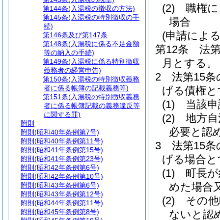
(2)
職権に
第144条
(入湯税の徴収の方法)
第145条
(入湯税の特別徴収の手
場合
続)
(申請によ
第146条及び第147条
第148条
(入湯税に係る不足金額
第12条
法第
等の納入の手続)
月とする。
第149条
(入湯税に係る特別徴収
義務者の経営申告)
2
法第15
第150条
(入湯税の特別徴収義務
者に係る帳簿の記載義務等)
げる債権と
第151条
(入湯税の特別徴収義務
(1)
当該申
者に係る帳簿記載の義務違反等
に関する罪)
(2)
地方自
附則
必要と認
附則
(昭和40年条例第7号)
附則
(昭和40年条例第11号)
3
法第15
附則
(昭和41年条例第15号)
げる場合と
附則
(昭和41年条例第23号)
附則
(昭和42年条例第6号)
(1)
町長が
附則
(昭和42年条例第10号)
めた場合
附則
(昭和43年条例第6号)
附則
(昭和43年条例第12号)
(2)
その他
附則
(昭和44年条例第11号)
附則
(昭和45年条例第8号)
ないと認