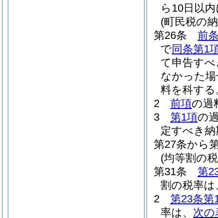
ら10日以
(町民税の
第26条
前条
で
同条第1
て申告すべ
なかった場
料を科する
2
前項
の過
3
第1項
の
定すべき納
第27条から
(均等割の税
第31条
第2
割の税率は、
2
第23条第
率は、
次の