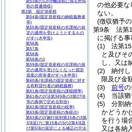
第53条の12
(分離課税に係る所得
の他必要な
割の普通徴収)
第2節
固定資産税
ない。
第54条
(固定資産税の納税義務者
(徴収猶予の
等)
第55条
(固定資産税の非課税の規
第9条
法第
定の適用を受けようとするもの
に掲げる事
がすべき申告)
第56条
(1)
法第1
第57条
と及びそ
第58条
第58条の2
し、又は
第59条
(固定資産税の非課税の規
(2)
納付し
定の適用を受けなくなった固定
資産の所有者がすべき申告)
限及び金
第60条
(非課税の固定資産に対す
る有料貸付者の納税義務)
(3)
前号
の
第61条
(固定資産税の課税標準)
(4)
当該猶
第61条の2
(法第349条の3第27項
等の条例で定める割合)
(5)
分割納
第62条
(固定資産税の税率)
かどうか
第63条
(固定資産税の免税点)
第63条の2
(施行規則第15条の3第
を行う場
3項並びに第15条の3の2第4項及
又は各納
び第5項の規定による補正の方法