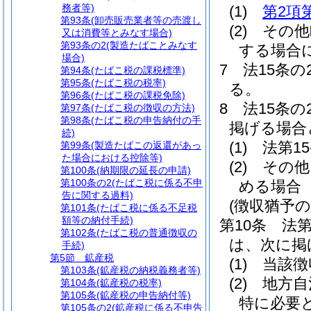
務者等)
(1)
第2項
第93条
(卸売販売業者等の売渡し
(2)
その他
又は消費等とみなす場合)
第93条の2
(製造たばことみなす
する場合
場合)
7
法15条
第94条
(たばこ税の課税標準)
第95条
(たばこ税の税率)
る。
第96条
(たばこ税の課税免除)
8
法15条
第97条
(たばこ税の徴収の方法)
第98条
(たばこ税の申告納付の手
掲げる場合
続)
(1)
法第1
第99条
(製造たばこの返還があっ
た場合における控除等)
(2)
その他
第100条
(納期限の延長の申請)
第100条の2
(たばこ税に係る不申
める場合
告に関する過料)
(徴収猶予の
第101条
(たばこ税に係る不足税
額等の納付手続)
第10条
法第
第102条
(たばこ税の普通徴収の
は、次に掲
手続)
第5節
鉱産税
(1)
当該徴
第103条
(鉱産税の納税義務者等)
(2)
地方自
第104条
(鉱産税の税率)
第105条
(鉱産税の申告納付等)
特に必要
第105条の2
(鉱産税に係る不申告