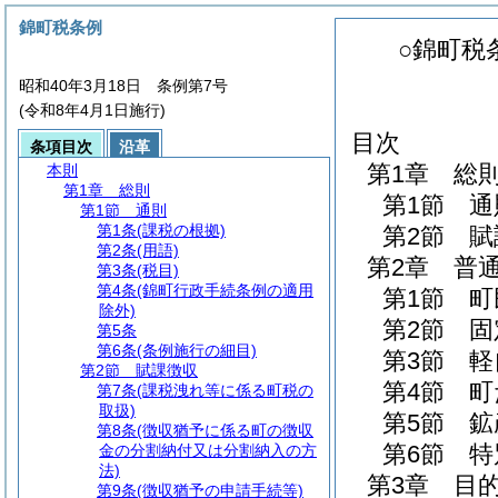
錦町税条例
○錦町税
昭和40年3月18日 条例第7号
(令和8年4月1日施行)
目次
条項目次
沿革
第1章
総
本則
第1章
総則
第1節
通
第1節
通則
第1条
(課税の根拠)
第2節
賦
第2条
(用語)
第2章
普
第3条
(税目)
第4条
(錦町行政手続条例の適用
第1節
町
除外)
第2節
固
第5条
第6条
(条例施行の細目)
第3節
軽
第2節
賦課徴収
第4節
町
第7条
(課税洩れ等に係る町税の
取扱)
第5節
鉱
第8条
(徴収猶予に係る町の徴収
第6節
特
金の分割納付又は分割納入の方
法)
第3章
目
第9条
(徴収猶予の申請手続等)