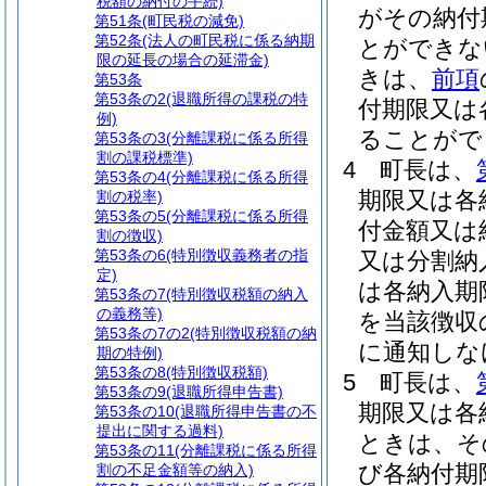
税額の納付の手続)
がその納付
第51条
(町民税の減免)
第52条
(法人の町民税に係る納期
とができな
限の延長の場合の延滞金)
きは、
前項
第53条
第53条の2
(退職所得の課税の特
付期限又は
例)
ることがで
第53条の3
(分離課税に係る所得
割の課税標準)
4
町長は、
第53条の4
(分離課税に係る所得
期限又は各
割の税率)
第53条の5
(分離課税に係る所得
付金額又は
割の徴収)
第53条の6
(特別徴収義務者の指
又は分割納
定)
は各納入期
第53条の7
(特別徴収税額の納入
の義務等)
を当該徴収
第53条の7の2
(特別徴収税額の納
に通知しな
期の特例)
第53条の8
(特別徴収税額)
5
町長は、
第53条の9
(退職所得申告書)
期限又は各
第53条の10
(退職所得申告書の不
提出に関する過料)
ときは、そ
第53条の11
(分離課税に係る所得
び各納付期
割の不足金額等の納入)