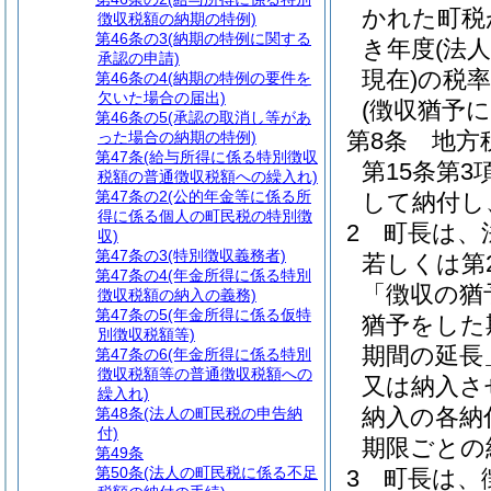
かれた町税
徴収税額の納期の特例)
第46条の3
(納期の特例に関する
き年度
(法
承認の申請)
現在)
の税
第46条の4
(納期の特例の要件を
欠いた場合の届出)
(徴収猶予
第46条の5
(承認の取消し等があ
第8条
地方
った場合の納期の特例)
第47条
(給与所得に係る特別徴収
第15条第
税額の普通徴収税額への繰入れ)
第47条の2
(公的年金等に係る所
して納付し
得に係る個人の町民税の特別徴
2
町長は、
収)
第47条の3
(特別徴収義務者)
若しくは第
第47条の4
(年金所得に係る特別
「徴収の猶
徴収税額の納入の義務)
第47条の5
(年金所得に係る仮特
猶予をした
別徴収税額等)
期間の延長
第47条の6
(年金所得に係る特別
徴収税額等の普通徴収税額への
又は納入さ
繰入れ)
納入の各納
第48条
(法人の町民税の申告納
付)
期限ごとの
第49条
第50条
(法人の町民税に係る不足
3
町長は、