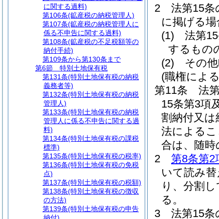
2
法第15
に関する過料)
第106条
(鉱産税の納税管理人)
に掲げる場
第107条
(鉱産税の納税管理人に
係る不申告に関する過料)
(1)
法第1
第108条
(鉱産税の不足税額等の
するもの
納付手続)
第109条から第130条まで
(2)
その他
第6節
特別土地保有税
(職権によ
第131条
(特別土地保有税の納税
義務者等)
第11条
法第
第132条
(特別土地保有税の納税
15条第3
管理人)
第133条
(特別土地保有税の納税
割納付又は
管理人に係る不申告に関する過
法によるこ
料)
第134条
(特別土地保有税の課税
合は、随時
標準)
第135条
(特別土地保有税の税率)
2
第8条第2
第136条
(特別土地保有税の免税
いて読み替
点)
第137条
(特別土地保有税の税額)
り、分割し
第138条
(特別土地保有税の徴収
る。
の方法)
第139条
(特別土地保有税の申告
3
法第15
納付)