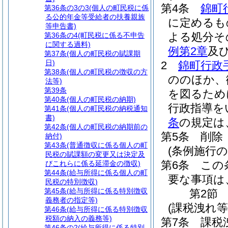
第4条
錦町
第36条の3の3
(個人の町民税に係
る公的年金等受給者の扶養親族
に定めるも
等申告書)
よる処分そ
第36条の4
(町民税に係る不申告
に関する過料)
例第2章
及
第37条
(個人の町民税の賦課期
日)
2
錦町行政
第38条
(個人の町民税の徴収の方
ののほか、
法等)
第39条
を図るため
第40条
(個人の町民税の納期)
行政指導を
第41条
(個人の町民税の納税通知
書)
条
の規定は
第42条
(個人の町民税の納期前の
第5条
削除
納付)
第43条
(普通徴収に係る個人の町
(条例施行の
民税の賦課額の変更又は決定及
第6条
この
びこれらに係る延滞金の徴収)
第44条
(給与所得に係る個人の町
要な事項は
民税の特別徴収)
第45条
(給与所得に係る特別徴収
第2節
義務者の指定等)
(課税洩れ
第46条
(給与所得に係る特別徴収
税額の納入の義務等)
第7条
課税
第46条の2
(給与所得に係る特別