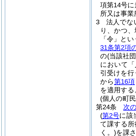
項第14号
所又は事業
3
法人でな
り、かつ、
「令」とい
31条第2項
の
(当該社
において「
引受けを行
から
第16項
を適用する
(個人の町
第24条
次
(
第2号
に該
て課する所
く。)
を課