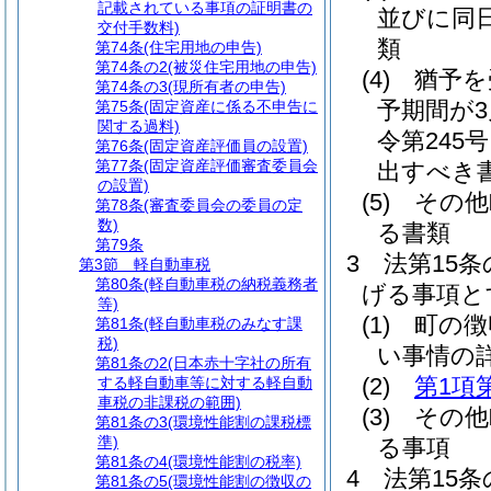
記載されている事項の証明書の
並びに同
交付手数料)
類
第74条
(住宅用地の申告)
第74条の2
(被災住宅用地の申告)
(4)
猶予を
第74条の3
(現所有者の申告)
予期間が
第75条
(固定資産に係る不申告に
関する過料)
令第245
第76条
(固定資産評価員の設置)
第77条
(固定資産評価審査委員会
出すべき
の設置)
(5)
その他
第78条
(審査委員会の委員の定
数)
る書類
第79条
3
法第15
第3節
軽自動車税
第80条
(軽自動車税の納税義務者
げる事項と
等)
(1)
町の徴
第81条
(軽自動車税のみなす課
税)
い事情の
第81条の2
(日本赤十字社の所有
(2)
第1項
する軽自動車等に対する軽自動
車税の非課税の範囲)
(3)
その他
第81条の3
(環境性能割の課税標
準)
る事項
第81条の4
(環境性能割の税率)
4
法第15
第81条の5
(環境性能割の徴収の