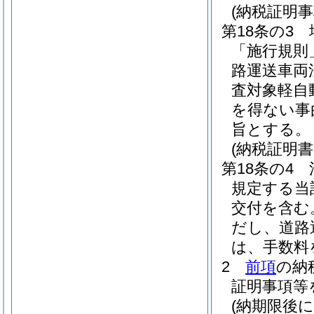
(納税証明事
第18条の3
「施行規則
路運送車両
査対象軽自
を得ない事
旨とする。
(納税証明
第18条の4
規定する当
交付を含む
だし、道路
は、手数料
2
前項
の納
証明事項等
(納期限後