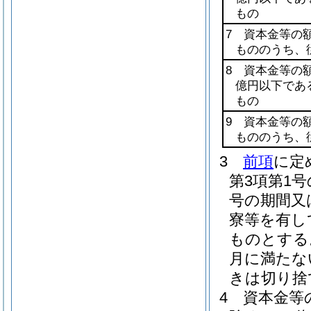
もの
7 資本金等の
もののうち、
8 資本金等の
億円以下であ
もの
9 資本金等の
もののうち、
3
前項
に定
第3項第1
号の期間又
寮等を有し
ものとする
月に満たな
きは切り捨
4
資本金等