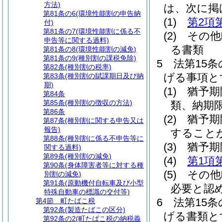
方法)
は、次に掲
第81条の6
(環境性能割の申告納
(1)
第2項
付)
第81条の7
(環境性能割に係る不
(2)
その他
申告等に関する過料)
る書類
第81条の8
(環境性能割の減免)
第81条の9
(種別割の課税免除)
5
法第15
第82条
(種別割の税率)
げる事項と
第83条
(種別割の賦課期日及び納
期)
(1)
猶予期
第84条
第85条
(種別割の徴収の方法)
類、納期
第86条
(2)
猶予期
第87条
(種別割に関する申告又は
報告)
すること
第88条
(種別割に係る不申告等に
(3)
猶予期
関する過料)
第89条
(種別割の減免)
(4)
第1項
第90条
(身体障害者等に対する種
(5)
その他
別割の減免)
第91条
(原動機付自転車及び小型
必要と認
特殊自動車の標識の交付等)
6
法第15
第4節
町たばこ税
第92条
(製造たばこの区分)
げる書類と
第92条の2
(町たばこ税の納税義