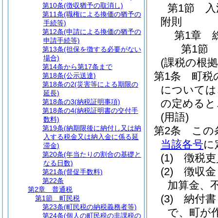
第10条
(徴収猶予の取消し)
第1節
入
第11条
(職権による換価の猶予の
附則
手続等)
第12条
(申請による換価の猶予の
第1章
申請手続等)
第1節
第13条
(担保を徴する必要がない
場合)
(課税の根拠
第14条から第17条まで
第1条
町税
第18条
(公示送達)
第18条の2
(災害等による期限の
については
延長)
の定めると
第18条の3
(納税証明事項)
第18条の4
(納税証明書の交付手
(用語)
数料)
第19条
(納期限後に納付し又は納
第2条
この
入する税金又は納入金に係る延
当該各号
に
滞金)
第20条
(年当たりの割合の基礎と
(1)
徴税吏
なる日数)
(2)
徴収金
第21条
(督促手数料)
第22条
加算金、
第2章
普通税
(3)
納付書
第1節
町民税
第23条
(町民税の納税義務者等)
で、町が
第24条
(個人の町民税の非課税の