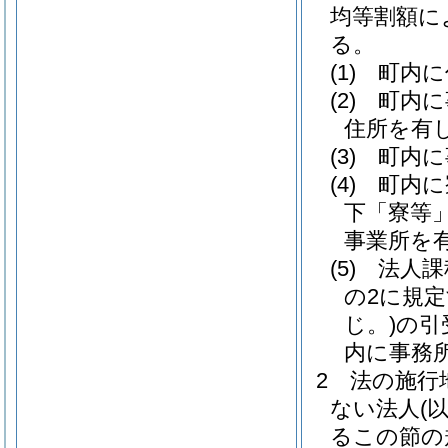
均等割額に
る。
(1)
町内に
(2)
町内に
住所を有
(3)
町内に
(4)
町内に
下「寮等」
事業所を
(5)
法人課
の2に規
じ。)
の引
内に事務
2
法の施行
ない法人
(
るこの節の