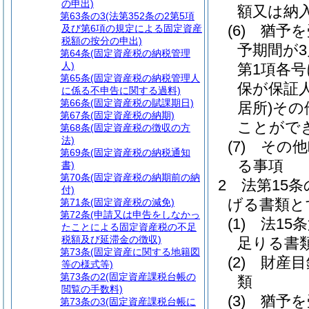
の申出)
額又は納
第63条の3
(法第352条の2第5項
(6)
猶予を
及び第6項の規定による固定資産
税額の按分の申出)
予期間が
第64条
(固定資産税の納税管理
人)
第1項各
第65条
(固定資産税の納税管理人
保が保証
に係る不申告に関する過料)
第66条
(固定資産税の賦課期日)
居所)
その
第67条
(固定資産税の納期)
ことがで
第68条
(固定資産税の徴収の方
法)
(7)
その他
第69条
(固定資産税の納税通知
る事項
書)
第70条
(固定資産税の納期前の納
2
法第15
付)
げる書類と
第71条
(固定資産税の減免)
第72条
(申請又は申告をしなかっ
(1)
法15
たことによる固定資産税の不足
税額及び延滞金の徴収)
足りる書
第73条
(固定資産に関する地籍図
(2)
財産目
等の様式等)
第73条の2
(固定資産課税台帳の
類
閲覧の手数料)
(3)
猶予を
第73条の3
(固定資産課税台帳に