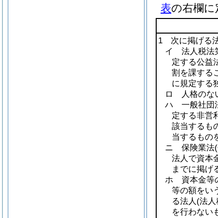
表
の右欄に
1 次に掲げる
イ 法人税法第
定する公益法
割を課する
に規定する
ロ 人格のな
ハ 一般社団
定する非営
該当するも
当するものを
ニ 保険業法
法人で資本
までに掲げ
ホ 資本金等
等の額をい
る法人
(法
を行わない