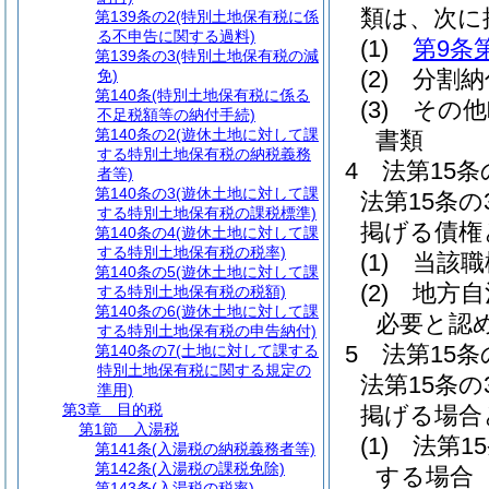
類は、次に
第139条の2
(特別土地保有税に係
る不申告に関する過料)
(1)
第9条
第139条の3
(特別土地保有税の減
(2)
分割納
免)
第140条
(特別土地保有税に係る
(3)
その他
不足税額等の納付手続)
第140条の2
(遊休土地に対して課
書類
する特別土地保有税の納税義務
4
法第15
者等)
第140条の3
(遊休土地に対して課
法第15条
する特別土地保有税の課税標準)
掲げる債権
第140条の4
(遊休土地に対して課
する特別土地保有税の税率)
(1)
当該職
第140条の5
(遊休土地に対して課
(2)
地方自
する特別土地保有税の税額)
第140条の6
(遊休土地に対して課
必要と認
する特別土地保有税の申告納付)
5
法第15
第140条の7
(土地に対して課する
特別土地保有税に関する規定の
法第15条
準用)
第3章
目的税
掲げる場合
第1節
入湯税
(1)
法第1
第141条
(入湯税の納税義務者等)
第142条
(入湯税の課税免除)
する場合
第143条
(入湯税の税率)