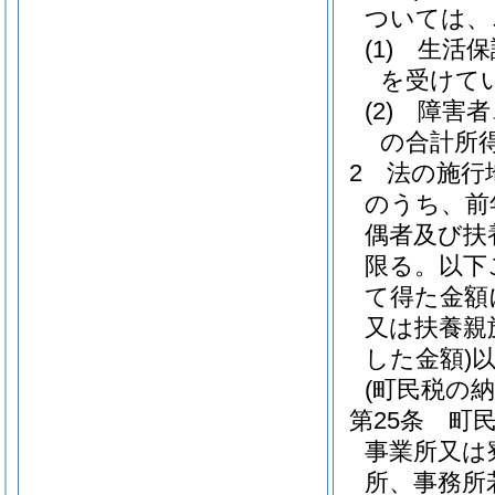
ついては、
(1)
生活保
を受けて
(2)
障害者
の合計所得
2
法の施行
のうち、前
偶者及び扶
限る。以下
て得た金額
又は扶養親
した金額)
(町民税の納
第25条
町
事業所又は
所、事務所