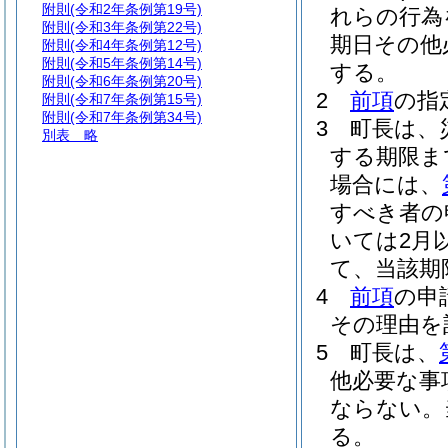
附則
(令和2年条例第19号)
れらの行為
附則
(令和3年条例第22号)
期日その他
附則
(令和4年条例第12号)
附則
(令和5年条例第14号)
する。
附則
(令和6年条例第20号)
2
前項
の指
附則
(令和7年条例第15号)
附則
(令和7年条例第34号)
3
町長は、
別表
略
する期限ま
場合には、
すべき者の
いては2月
て、当該期
4
前項
の申
その理由を
5
町長は、
他必要な事
ならない。
る。