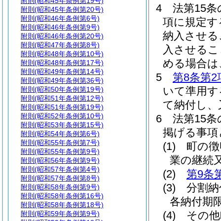
附則
(昭和45年条例第19号)
4
法第15条
附則
(昭和45年条例第20号)
附則
(昭和46年条例第6号)
項に規定す
附則
(昭和46年条例第9号)
納入させる
附則
(昭和46年条例第20号)
附則
(昭和47年条例第8号)
入させるこ
附則
(昭和48年条例第10号)
める場合は
附則
(昭和48年条例第17号)
附則
(昭和49年条例第14号)
5
第8条第2
附則
(昭和49年条例第36号)
いて準用す
附則
(昭和50年条例第19号)
附則
(昭和51年条例第12号)
て納付し、
附則
(昭和51年条例第19号)
附則
(昭和52年条例第10号)
6
法第15
附則
(昭和53年条例第15号)
掲げる事項
附則
(昭和54年条例第6号)
附則
(昭和55年条例第7号)
(1)
町の徴
附則
(昭和55年条例第9号)
業の継続
附則
(昭和56年条例第9号)
附則
(昭和57年条例第4号)
(2)
第9条
附則
(昭和57年条例第8号)
(3)
分割納
附則
(昭和58年条例第9号)
附則
(昭和58年条例第16号)
各納付期
附則
(昭和58年条例第18号)
(4)
その他
附則
(昭和59年条例第9号)