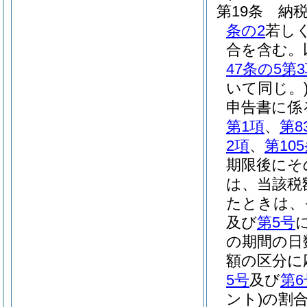
第19条
納
条の2
若し
合を含む。
47条の5第
いて同じ。
申告書に係
第1項
、
第8
2項
、
第10
期限後にそ
は、当該税
たときは、
及び
第5号
の期間の日
額の区分に
5号
及び
第6
ント)
の割