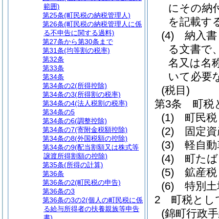
にその納
範囲)
第25条
(町民税の納税管理人)
を記載す
第26条
(町民税の納税管理人に係
る不申告に関する過料)
(4)
納入書
第27条から第30条まで
る文書で
第31条
(均等割の税率)
第32条
名又は名
第33条
いて必要
第34条
第34条の2
(所得控除)
(税目)
第34条の3
(所得割の税率)
第3条
町税
第34条の4
(法人税割の税率)
第34条の5
(1)
町民税
第34条の6
(調整控除)
(2)
固定資
第34条の7
(寄附金税額控除)
第34条の8
(外国税額の控除)
(3)
軽自動
第34条の9
(配当割額又は株式等
譲渡所得割額の控除)
(4)
町たば
第35条
(所得の計算)
(5)
鉱産税
第36条
第36条の2
(町民税の申告)
(6)
特別土
第36条の3
2
町税とし
第36条の3の2
(個人の町民税に係
る給与所得者の扶養親族等申告
(錦町行政
書)