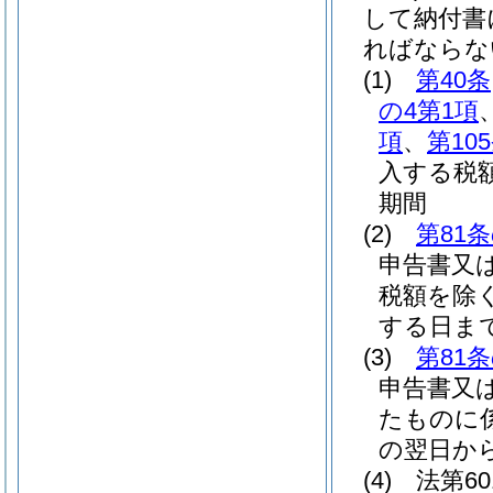
して納付書
ればならな
(1)
第40条
の4第1項
項
、
第10
入する税
期間
(2)
第81
申告書又
税額を除く
する日ま
(3)
第81
申告書又
たものに
の翌日か
(4)
法第6