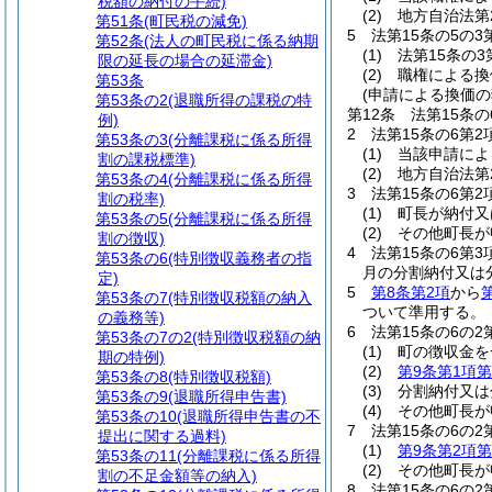
税額の納付の手続)
(2)
地方自治法第
第51条
(町民税の減免)
5
法第15条の5の
第52条
(法人の町民税に係る納期
(1)
法第15条の
限の延長の場合の延滞金)
(2)
職権による換
第53条
(申請による換価の
第53条の2
(退職所得の課税の特
第12条
法第15条
例)
2
法第15条の6第
第53条の3
(分離課税に係る所得
(1)
当該申請によ
割の課税標準)
(2)
地方自治法第
第53条の4
(分離課税に係る所得
3
法第15条の6第
割の税率)
(1)
町長が納付又
第53条の5
(分離課税に係る所得
(2)
その他町長が
割の徴収)
4
法第15条の6第
第53条の6
(特別徴収義務者の指
月の分割納付又は
定)
5
第8条第2項
から
第53条の7
(特別徴収税額の納入
ついて準用する。
の義務等)
6
法第15条の6の
第53条の7の2
(特別徴収税額の納
(1)
町の徴収金を
期の特例)
(2)
第9条第1項第
第53条の8
(特別徴収税額)
(3)
分割納付又は
第53条の9
(退職所得申告書)
(4)
その他町長が
第53条の10
(退職所得申告書の不
7
法第15条の6の
提出に関する過料)
(1)
第9条第2項第
第53条の11
(分離課税に係る所得
(2)
その他町長が
割の不足金額等の納入)
8
法第15条の6の