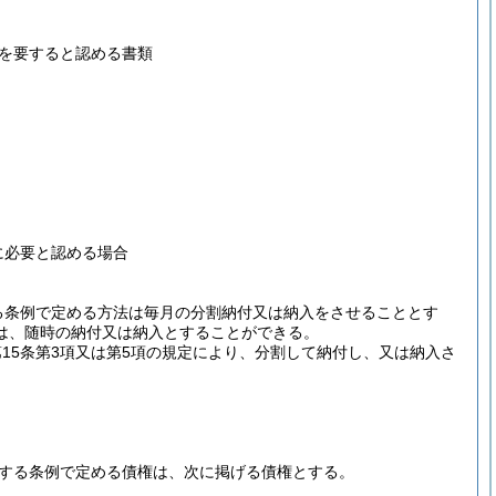
を要すると認める書類
に必要と認める場合
する条例で定める方法は毎月の分割納付又は納入をさせることとす
は、随時の納付又は納入とすることができる。
第15条第3項又は第5項の規定により、分割して納付し、又は納入さ
。
規定する条例で定める債権は、次に掲げる債権とする。