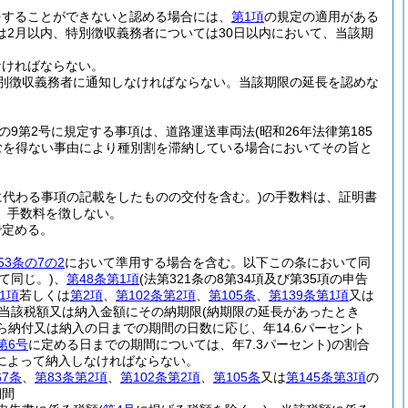
をすることができないと認める場合には、
第1項
の規定の適用がある
2月以内、特別徴収義務者については30日以内において、当該期
なければならない。
別徴収義務者に通知しなければならない。
当該期限の延長を認めな
条の9第2号に規定する事項は、道路運送車両法
(昭和26年法律第185
むを得ない事由により種別割を滞納している場合においてその旨と
所に代わる事項の記載をしたものの交付を含む。)
の手数料は、証明書
、手数料を徴しない。
で定める。
53条の7の2
において準用する場合を含む。以下この条において同
て同じ。)
、
第48条第1項
(法第321条の8第34項及び第35項の申告
1項
若しくは
第2項
、
第102条第2項
、
第105条
、
第139条第1項
又は
当該税額又は納入金額にその納期限
(納期限の延長があったとき
ら納付又は納入の日までの期間の日数に応じ、年14.6パーセント
第6号
に定める日までの期間については、年7.3パーセント)
の割合
によって納入しなければならない。
67条
、
第83条第2項
、
第102条第2項
、
第105条
又は
第145条第3項
の
期間