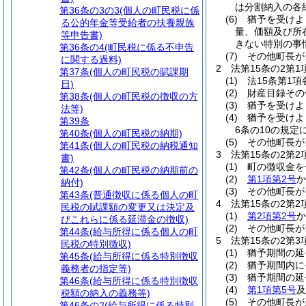
は分割納入の各
第36条の3の3
(個人の町民税に係
(6)
猶予を受けよ
る公的年金等受給者の扶養親族
量、価額及び所
等申告書)
きない特別の事
第36条の4
(町民税に係る不申告
(7)
その他町長が
に関する過料)
2
法第15条の2第
第37条
(個人の町民税の賦課期
(1)
法15条第1
日)
(2)
財産目録その
第38条
(個人の町民税の徴収の方
(3)
猶予を受けよ
法等)
(4)
猶予を受けよ
第39条
6条の10の規
第40条
(個人の町民税の納期)
(5)
その他町長が
第41条
(個人の町民税の納税通知
3
法第15条の2第
書)
(1)
町の徴収金を
第42条
(個人の町民税の納期前の
(2)
第1項第2号
か
納付)
(3)
その他町長が
第43条
(普通徴収に係る個人の町
4
法第15条の2第
民税の賦課額の変更又は決定及
(1)
第2項第2号
か
びこれらに係る延滞金の徴収)
(2)
その他町長が
第44条
(給与所得に係る個人の町
5
法第15条の2第
民税の特別徴収)
(1)
猶予期間の延
第45条
(給与所得に係る特別徴収
(2)
猶予期間内に
義務者の指定等)
(3)
猶予期間の延
第46条
(給与所得に係る特別徴収
(4)
第1項第5号
及
税額の納入の義務等)
(5)
その他町長が
第46条の2
(給与所得に係る特別