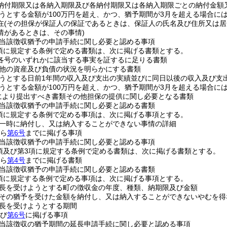
納付期限又は各納入期限及び各納付期限又は各納入期限ごとの納付金額
うとする金額が100万円を超え、かつ、猶予期間が3月を超える場合に
在
(その担保が保証人の保証であるときは、保証人の氏名及び住所又は居
情があるときは、その事情)
当該徴収猶予の申請手続に関し必要と認める事項
1項に規定する条例で定める書類は、次に掲げる書類とする。
項各号のいずれかに該当する事実を証するに足りる書類
他の資産及び負債の状況を明らかにする書類
うとする日前1年間の収入及び支出の実績並びに同日以後の収入及び支
うとする金額が100万円を超え、かつ、猶予期間が3月を超える場合に
定により提出すべき書類その他担保の提供に関し必要となる書類
当該徴収猶予の申請手続に関し必要と認める書類
2項に規定する条例で定める事項は、次に掲げる事項とする。
一時に納付し、又は納入することができない事情の詳細
ら
第6号
までに掲げる事項
当該徴収猶予の申請手続に関し必要と認める事項
2項及び第3項に規定する条例で定める書類は、次に掲げる書類とする。
ら
第4号
までに掲げる書類
当該徴収猶予の申請手続に関し必要と認める書類
3項に規定する条例で定める事項は、次に掲げる事項とする。
長を受けようとする町の徴収金の年度、種類、納期限及び金額
その猶予を受けた金額を納付し、又は納入することができないやむを得
長を受けようとする期間
び
第6号
に掲げる事項
当該徴収の猶予期間の延長申請手続に関し必要と認める事項