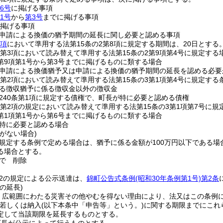
6号
に掲げる事項
1号
から
第3号
までに掲げる事項
掲げる事項
申請による換価の猶予期間の延長に関し必要と認める事項
3項
において準用する法第15条の2第8項に規定する期間は、20日とする
の2第3項において読み替えて準用する法第15条の2第9項第4号に規定す
2第9項第1号から第3号までに掲げるものに類する場合
申請による換価猶予又は申請による換価の猶予期間の延長を認める必要
の3第2項において読み替えて準用する法第15条の3第1項第4号に規定す
る徴収猶予に係る徴収金以外の徴収金
240条第1項に規定する債権で、町長が特に必要と認める債権
の3第2項の規定において読み替えて準用する法第15条の3第1項第7号
3第1項第1号から第6号までに掲げるものに類する場合
特に必要と認める場合
がない場合)
に規定する条例で定める場合は、猶予に係る金額が100万円以下である
る場合とする。
で
削除
の2の規定による公示送達は、
錦町公告式条例
(昭和30年条例第1号)
第2条
の延長)
、広範囲にわたる災害その他やむを得ない理由により、法又はこの条例
若しくは納入
(以下本条中「申告等」という。)
に関する期限までにこれ
定して当該期限を延長するものとする。