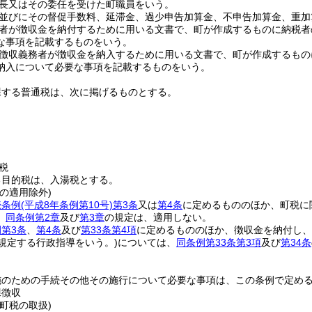
長又はその委任を受けた町職員をいう。
並びにその督促手数料、延滞金、過少申告加算金、不申告加算金、重加
者が徴収金を納付するために用いる文書で、町が作成するものに納税者
な事項を記載するものをいう。
徴収義務者が徴収金を納入するために用いる文書で、町が作成するもの
納入について必要な事項を記載するものをいう。
課する普通税は、次に掲げるものとする。
税
る目的税は、入湯税とする。
の適用除外)
続条例
(平成8年条例第10号)
第3条
又は
第4条
に定めるもののほか、町税に
、
同条例第2章
及び
第3章
の規定は、適用しない。
第3条
、
第4条
及び
第33条第4項
に定めるもののほか、徴収金を納付し、
規定する行政指導をいう。)
については、
同条例第33条第3項
及び
第34条
施のための手続その他その施行について必要な事項は、この条例で定め
課徴収
町税の取扱)