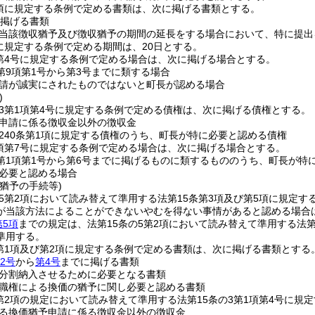
4項に規定する条例で定める書類は、次に掲げる書類とする。
掲げる書類
当該徴収猶予及び徴収猶予の期間の延長をする場合において、特に提出
項に規定する条例で定める期間は、20日とする。
項第4号に規定する条例で定める場合は、次に掲げる場合とする。
2第9項第1号から第3号までに類する場合
請が誠実にされたものではないと町長が認める場合
)
の3第1項第4号に規定する条例で定める債権は、次に掲げる債権とする。
申請に係る徴収金以外の徴収金
240条第1項に規定する債権のうち、町長が特に必要と認める債権
1項第7号に規定する条例で定める場合は、次に掲げる場合とする。
3第1項第1号から第6号までに掲げるものに類するもののうち、町長が特
必要と認める場合
猶予の手続等)
の5第2項において読み替えて準用する法第15条第3項及び第5項に規定
が当該方法によることができないやむを得ない事情があると認める場合
第5項
までの規定は、法第15条の5第2項において読み替えて準用する法
準用する。
2第1項及び第2項に規定する条例で定める書類は、次に掲げる書類とする
2号
から
第4号
までに掲げる書類
分割納入させるために必要となる書類
職権による換価の猶予に関し必要と認める書類
3第2項の規定において読み替えて準用する法第15条の3第1項第4号に
る換価猶予申請に係る徴収金以外の徴収金