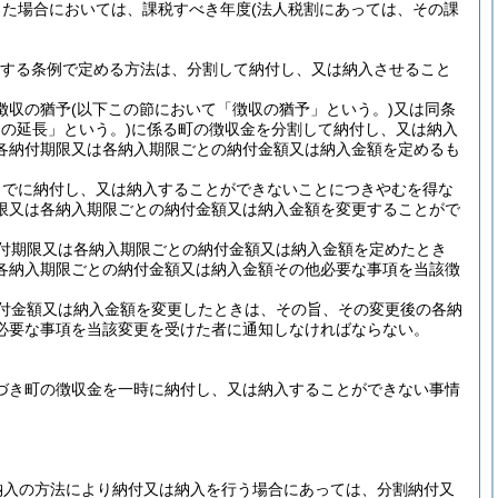
した場合においては、課税すべき年度
(法人税割にあっては、その課
規定する条例で定める方法は、分割して納付し、又は納入させること
徴収の猶予
(以下この節において「徴収の猶予」という。)
又は同条
の延長」という。)
に係る町の徴収金を分割して納付し、又は納入
各納付期限又は各納入期限ごとの納付金額又は納入金額を定めるも
までに納付し、又は納入することができないことにつきやむを得な
限又は各納入期限ごとの納付金額又は納入金額を変更することがで
付期限又は各納入期限ごとの納付金額又は納入金額を定めたとき
各納入期限ごとの納付金額又は納入金額その他必要な事項を当該徴
付金額又は納入金額を変更したときは、その旨、その変更後の各納
必要な事項を当該変更を受けた者に通知しなければならない。
基づき町の徴収金を一時に納付し、又は納入することができない事情
納入の方法により納付又は納入を行う場合にあっては、分割納付又