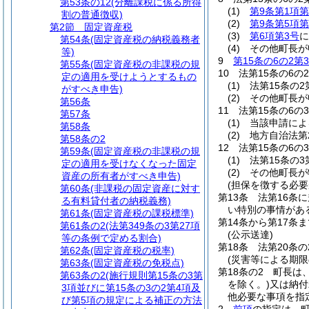
第53条の12
(分離課税に係る所得
(1)
第9条第1項第
割の普通徴収)
(2)
第9条第5項第
第2節
固定資産税
(3)
第6項第3号
に
第54条
(固定資産税の納税義務者
(4)
その他町長が
等)
9
第15条の6の2第
第55条
(固定資産税の非課税の規
10
法第15条の6
定の適用を受けようとするもの
(1)
法第15条の
がすべき申告)
(2)
その他町長が
第56条
11
法第15条の6
第57条
(1)
当該申請によ
第58条
(2)
地方自治法第
第58条の2
12
法第15条の6
第59条
(固定資産税の非課税の規
(1)
法第15条の
定の適用を受けなくなった固定
(2)
その他町長が
資産の所有者がすべき申告)
(担保を徴する必要
第60条
(非課税の固定資産に対す
第13条
法第16条
る有料貸付者の納税義務)
い特別の事情があ
第61条
(固定資産税の課税標準)
第14条から第17条ま
第61条の2
(法第349条の3第27項
(公示送達)
等の条例で定める割合)
第18条
法第20条
第62条
(固定資産税の税率)
(災害等による期限
第63条
(固定資産税の免税点)
第18条の2
町長は
第63条の2
(施行規則第15条の3第
を除く。)
又は納付
3項並びに第15条の3の2第4項及
他必要な事項を指
び第5項の規定による補正の方法