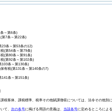
1条～第6条)
収
(第7条～第22条)
第23条～第53条の12)
産税
(第54条～第79条)
車税
(第80条～第91条)
こ税
(第92条～第102条)
第103条～第130条)
地保有税
(第131条～第140条の7)
第141条～第151条)
則
、課税客体、課税標準、税率その他賦課徴収については、法令その他別
おいて、
次の各号
に掲げる用語の意義は、
当該各号
に定めるところによ