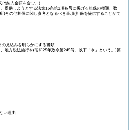
又は納入金額を含む。)
は、提供しようとする法第16条第1項各号に掲げる担保の種類、数
所)
その他担保に関し参考となるべき事項
(担保を提供することがで
出の見込みを明らかにする書類
は、地方税法施行令
(昭和25年政令第245号。以下「令」という。)
第
ない理由