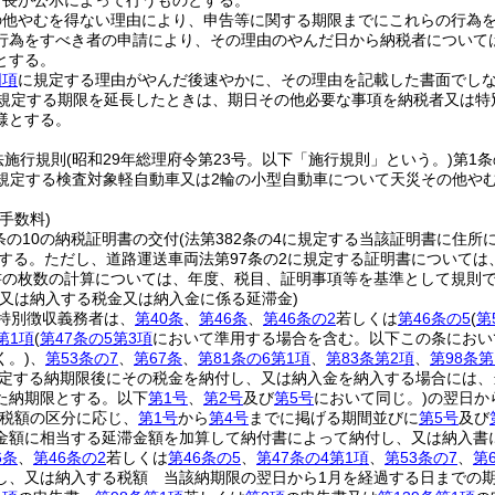
町長が公示によって行うものとする。
の他やむを得ない理由により、申告等に関する期限までにこれらの行為
行為をすべき者の申請により、その理由のやんだ日から納税者については
とする。
同項
に規定する理由がやんだ後速やかに、その理由を記載した書面でし
規定する期限を延長したときは、期日その他必要な事項を納税者又は特
様とする。
法施行規則
(昭和29年総理府令第23号。以下「施行規則」という。)
第1
に規定する検査対象軽自動車又は2輪の小型自動車について天災その他や
手数料)
条の10の納税証明書の交付
(法第382条の4に規定する当該証明書に住
とする。
ただし、道路運送車両法第97条の2に規定する証明書については
書の枚数の計算については、年度、税目、証明事項等を基準として規則
し又は納入する税金又は納入金に係る延滞金)
特別徴収義務者は、
第40条
、
第46条
、
第46条の2
若しくは
第46条の5
(
第
第1項
(
第47条の5第3項
において準用する場合を含む。以下この条におい
く。)
、
第53条の7
、
第67条
、
第81条の6第1項
、
第83条第2項
、
第98条第
定する納期限後にその税金を納付し、又は納入金を納入する場合には、
た納期限とする。以下
第1号
、
第2号
及び
第5号
において同じ。)
の翌日か
税額の区分に応じ、
第1号
から
第4号
までに掲げる期間並びに
第5号
及び
金額に相当する延滞金額を加算して納付書によって納付し、又は納入書
6条
、
第46条の2
若しくは
第46条の5
、
第47条の4第1項
、
第53条の7
、
第
し、又は納入する税額 当該納期限の翌日から1月を経過する日までの