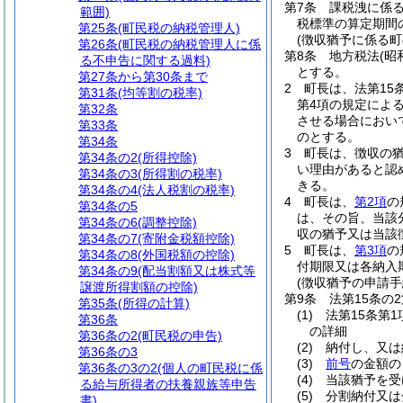
第7条
課税洩に係
範囲)
税標準の算定期間
第25条
(町民税の納税管理人)
(徴収猶予に係る
第26条
(町民税の納税管理人に係
第8条
地方税法
(昭
る不申告に関する過料)
とする。
第27条から第30条まで
2
町長は、法第15
第31条
(均等割の税率)
第4項の規定によ
第32条
させる場合におい
第33条
のとする。
第34条
3
町長は、徴収の
第34条の2
(所得控除)
い理由があると認
第34条の3
(所得割の税率)
きる。
第34条の4
(法人税割の税率)
4
町長は、
第2項
の
第34条の5
は、その旨、当該
第34条の6
(調整控除)
収の猶予又は当該
第34条の7
(寄附金税額控除)
5
町長は、
第3項
の
第34条の8
(外国税額の控除)
付期限又は各納入
第34条の9
(配当割額又は株式等
(徴収猶予の申請手
譲渡所得割額の控除)
第9条
法第15条の
第35条
(所得の計算)
(1)
法第15条第
第36条
の詳細
第36条の2
(町民税の申告)
(2)
納付し、又は
第36条の3
(3)
前号
の金額の
第36条の3の2
(個人の町民税に係
(4)
当該猶予を受
る給与所得者の扶養親族等申告
(5)
分割納付又は
書)