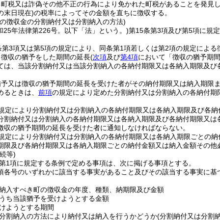
る町税又は詐偽その他不正の行為により免かれた町税があることを発見
の末日現在)
の税率によってその金額を直ちに徴収する。
町の徴収金の分割納付又は分割納入の方法)
和25年法律第226号。以下「法」という。)
第15条第3項及び第5項に
条第3項又は第5項の規定により、同条第1項若しくは第2項の規定による
る徴収の猶予をした期間の延長
(
次項
及び
第4項
において「徴収の猶予期間
ては、当該分割納付又は当該分割納入の各納付期限又は各納入期限及び
猶予又は徴収の猶予期間の延長を受けた者がその納付期限又は納入期限
めるときは、
前項
の規定により定めた分割納付又は分割納入の各納付期
規定により分割納付又は分割納入の各納付期限又は各納入期限及び各納
分割納付又は分割納入の各納付期限又は各納入期限及び各納付期限又は
徴収の猶予期間の延長を受けた者に通知しなければならない。
規定により分割納付又は分割納入の各納付期限又は各納入期限ごとの納
期限及び各納付期限又は各納入期限ごとの納付金額又は納入金額その他
続等)
2第1項に規定する条例で定める事項は、次に掲げる事項とする。
1項各号のいずれかに該当する事実があること及びその該当する事実に
納入すべき町の徴収金の年度、種類、納期限及び金額
うち当該猶予を受けようとする金額
けようとする期間
分割納入の方法により納付又は納入を行うかどうか
(分割納付又は分割