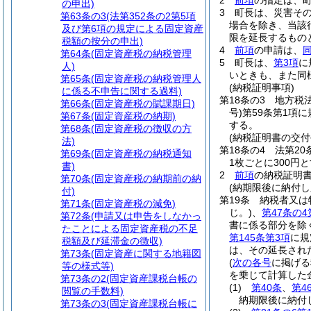
2
前項
の指定は、
の申出)
3
町長は、災害そ
第63条の3
(法第352条の2第5項
場合を除き、当該
及び第6項の規定による固定資産
限を延長するもの
税額の按分の申出)
4
前項
の申請は、
第64条
(固定資産税の納税管理
5
町長は、
第3項
に
人)
いときも、また同
第65条
(固定資産税の納税管理人
(納税証明事項)
に係る不申告に関する過料)
第18条の3
地方税
第66条
(固定資産税の賦課期日)
号)
第59条第1項
第67条
(固定資産税の納期)
する。
第68条
(固定資産税の徴収の方
(納税証明書の交付
法)
第18条の4
法第20
第69条
(固定資産税の納税通知
1枚ごとに300円
書)
2
前項
の納税証明
第70条
(固定資産税の納期前の納
(納期限後に納付
付)
第19条
納税者又は
第71条
(固定資産税の減免)
じ。)
、
第47条の4
第72条
(申請又は申告をしなかっ
書に係る部分を除
たことによる固定資産税の不足
第145条第3項
に規
税額及び延滞金の徴収)
は、その延長され
第73条
(固定資産に関する地籍図
(
次の各号
に掲げる
等の様式等)
を乗じて計算した
第73条の2
(固定資産課税台帳の
(1)
第40条
、
第4
閲覧の手数料)
納期限後に納付
第73条の3
(固定資産課税台帳に