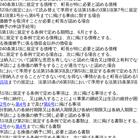
240条第1項に規定する債権で、町長が特に必要と認める債権
3第2項の規定において読み替えて準用する法第15条の3第1項第7号に
3第1項第1号から第6号までに掲げる事由に類する場合
価猶予を取消すことが必要と町長が認める場合
猶予の申請手続等)
の6第1項に規定する条例で定める期間は、6月とする。
2項に規定する条例で定める債権は、次に掲げる債権とする。
る換価猶予に係る徴収金以外の徴収金
240条第1項に規定する債権で、町長が特に必要と認める債権
2項に規定する条例で定める場合は、次に掲げる場合とする。
は納入について誠実な意思を有しないと認めた場合又は徴収上有利でな
申請による換価の猶予をすることが適当でないと認めた場合
3項において準用する法第15条第3項及び第5項に規定する条例で定め
分割納入させることができないやむを得ない事情があると町長が認める
第5項
までの規定は、法第15条の6第3項において準用する法第15条第
2第1項に規定する条例で定める事項は、次に掲げる事項とする。
一時に納付し、又は納入することにより事業の継続又は生活の維持が困
2号
から
第4号
まで及び
第6号
に掲げる事項
分割納入の各納付期限又は各納入期限及び各納付期限又は各納入期限ご
申請による換価の猶予に関し必要と認める事項
2第1項及び第2項に規定する条例で定める書類は、次に掲げる書類とする
2号
から
第4号
までに掲げる書類
申請による換価の猶予に関し必要と認める書類
2第2項に規定する条例で定める事項は、次に掲げる事項とする。