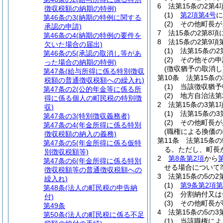
6
法第15条の2第
徴収税額の納期の特例)
(1)
第2項第4号
に
第46条の3
(納期の特例に関する
(2)
その他町長が
承認の申請)
7
法15条の2第8
第46条の4
(納期の特例の要件を
8
法15条の2第9
欠いた場合の届出)
(1)
法第15条の
第46条の5
(承認の取消し等があ
(2)
その他その申
った場合の納期の特例)
(徴収猶予の取消し
第47条
(給与所得に係る特別徴収
第10条
法第15条
税額の普通徴収税額への繰入れ)
(1)
当該徴収猶予
第47条の2
(公的年金等に係る所
(2)
地方自治法第
得に係る個人の町民税の特別徴
2
法第15条の3第
収)
(1)
法第15条の
第47条の3
(特別徴収義務者)
(2)
その他町長が
第47条の4
(年金所得に係る特別
(職権による換価の
徴収税額の納入の義務)
第11条
法第15条
第47条の5
(年金所得に係る仮特
る。
ただし、町長
別徴収税額等)
2
第8条第2項
から
第47条の6
(年金所得に係る特別
せる場合について
徴収税額等の普通徴収税額への
3
法第15条の5の
繰入れ)
(1)
第9条第2項第
第48条
(法人の町民税の申告納
(2)
分割納付又は
付)
(3)
その他町長が
第49条
4
法第15条の5の
第50条
(法人の町民税に係る不足
(1)
当該職権によ