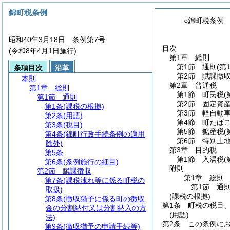
錦町税条例
○錦町税条例
昭和40年3月18日 条例第7号
目次
(令和8年4月1日施行)
第1章
総則
第1節
通則
(第
条項目次
沿革
第2節
賦課徴
本則
第2章
普通税
第1章
総則
第1節
町民税
(
第1節
通則
第2節
固定資
第1条
(課税の根拠)
第3節
軽自動
第2条
(用語)
第4節
町たば
第3条
(税目)
第5節
鉱産税
(
第4条
(錦町行政手続条例の適用
第6節
特別土
除外)
第3章
目的税
第5条
第1節
入湯税
(
第6条
(条例施行の細目)
附則
第2節
賦課徴収
第1章
総則
第7条
(課税洩れ等に係る町税の
第1節
通
取扱)
(課税の根拠)
第8条
(徴収猶予に係る町の徴収
第1条
町税の税目
金の分割納付又は分割納入の方
(用語)
法)
第2条
この条例に
第9条
(徴収猶予の申請手続等)