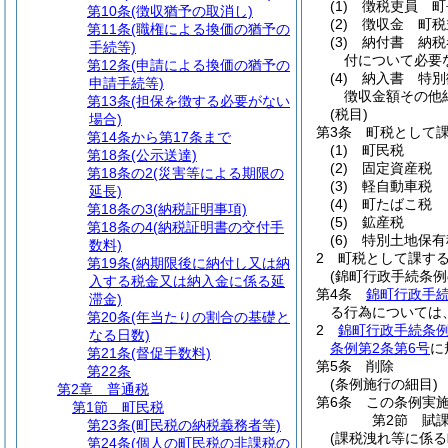
(1)
徴税吏員 町
第10条
(徴収猶予の取消し)
(2)
徴収金 町税
第11条
(職権による換価の猶予の
(3)
納付書 納税
手続等)
付について必要
第12条
(申請による換価の猶予の
(4)
納入書 特別
申請手続等)
徴収金額その他
第13条
(担保を徴する必要がない
(税目)
場合)
第3条
町税として
第14条から第17条まで
(1)
町民税
第18条
(公示送達)
(2)
固定資産税
第18条の2
(災害等による期限の
(3)
軽自動車税
延長)
(4)
町たばこ税
第18条の3
(納税証明事項)
(5)
鉱産税
第18条の4
(納税証明書の交付手
(6)
特別土地保有
数料)
2
町税として課す
第19条
(納期限後に納付し又は納
(錦町行政手続条例
入する税金又は納入金に係る延
第4条
錦町行政手
滞金)
る行為については
第20条
(年当たりの割合の基礎と
2
錦町行政手続条例
なる日数)
条例第2条第6号
に
第21条
(督促手数料)
第5条
削除
第22条
(条例施行の細目)
第2章
普通税
第6条
この条例実
第1節
町民税
第2節
賦
第23条
(町民税の納税義務者等)
(課税洩れ等に係る
第24条
(個人の町民税の非課税の