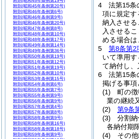
附則
(昭和45年条例第19号)
4
法第15条
附則
(昭和45年条例第20号)
附則
(昭和46年条例第6号)
項に規定す
附則
(昭和46年条例第9号)
納入させる
附則
(昭和46年条例第20号)
附則
(昭和47年条例第8号)
入させるこ
附則
(昭和48年条例第10号)
める場合は
附則
(昭和48年条例第17号)
附則
(昭和49年条例第14号)
5
第8条第2
附則
(昭和49年条例第36号)
いて準用す
附則
(昭和50年条例第19号)
附則
(昭和51年条例第12号)
て納付し、
附則
(昭和51年条例第19号)
附則
(昭和52年条例第10号)
6
法第15
附則
(昭和53年条例第15号)
掲げる事項
附則
(昭和54年条例第6号)
附則
(昭和55年条例第7号)
(1)
町の徴
附則
(昭和55年条例第9号)
業の継続
附則
(昭和56年条例第9号)
附則
(昭和57年条例第4号)
(2)
第9条
附則
(昭和57年条例第8号)
(3)
分割納
附則
(昭和58年条例第9号)
附則
(昭和58年条例第16号)
各納付期
附則
(昭和58年条例第18号)
(4)
その他
附則
(昭和59年条例第9号)