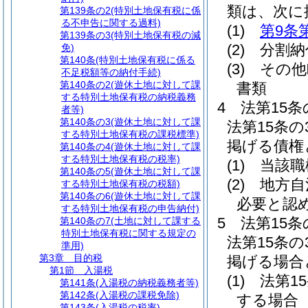
類は、次に
第139条の2
(特別土地保有税に係
る不申告に関する過料)
(1)
第9条
第139条の3
(特別土地保有税の減
(2)
分割納
免)
第140条
(特別土地保有税に係る
(3)
その他
不足税額等の納付手続)
第140条の2
(遊休土地に対して課
書類
する特別土地保有税の納税義務
4
法第15
者等)
第140条の3
(遊休土地に対して課
法第15条
する特別土地保有税の課税標準)
掲げる債権
第140条の4
(遊休土地に対して課
する特別土地保有税の税率)
(1)
当該職
第140条の5
(遊休土地に対して課
(2)
地方自
する特別土地保有税の税額)
第140条の6
(遊休土地に対して課
必要と認
する特別土地保有税の申告納付)
5
法第15
第140条の7
(土地に対して課する
特別土地保有税に関する規定の
法第15条
準用)
第3章
目的税
掲げる場合
第1節
入湯税
(1)
法第1
第141条
(入湯税の納税義務者等)
第142条
(入湯税の課税免除)
する場合
第143条
(入湯税の税率)