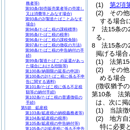
務者等)
(1)
第2項
第93条
(卸売販売業者等の売渡し
(2)
その他
又は消費等とみなす場合)
第93条の2
(製造たばことみなす
する場合
場合)
7
法15条
第94条
(たばこ税の課税標準)
第95条
(たばこ税の税率)
る。
第96条
(たばこ税の課税免除)
8
法15条
第97条
(たばこ税の徴収の方法)
第98条
(たばこ税の申告納付の手
掲げる場合
続)
(1)
法第1
第99条
(製造たばこの返還があっ
た場合における控除等)
(2)
その他
第100条
(納期限の延長の申請)
第100条の2
(たばこ税に係る不申
める場合
告に関する過料)
(徴収猶予の
第101条
(たばこ税に係る不足税
額等の納付手続)
第10条
法第
第102条
(たばこ税の普通徴収の
は、次に掲
手続)
第5節
鉱産税
(1)
当該徴
第103条
(鉱産税の納税義務者等)
(2)
地方自
第104条
(鉱産税の税率)
第105条
(鉱産税の申告納付等)
特に必要
第105条の2
(鉱産税に係る不申告