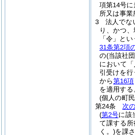
項第14号
所又は事業
3
法人でな
り、かつ、
「令」とい
31条第2項
の
(当該社
において「
引受けを行
から
第16項
を適用する
(個人の町
第24条
次
(
第2号
に該
て課する所
く。)
を課