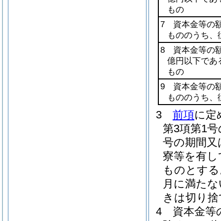
もの
7 資本金等の
もののうち、
8 資本金等の
億円以下であ
もの
9 資本金等の
もののうち、
3
前項
に定
第3項第1
号の期間又
寮等を有し
ものとする
月に満たな
きは切り捨
4
資本金等