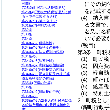
にその納
範囲)
第25条
(町民税の納税管理人)
を記載す
第26条
(町民税の納税管理人に係
る不申告に関する過料)
(4)
納入書
第27条から第30条まで
る文書で
第31条
(均等割の税率)
第32条
名又は名
第33条
いて必要
第34条
第34条の2
(所得控除)
(税目)
第34条の3
(所得割の税率)
第3条
町税
第34条の4
(法人税割の税率)
第34条の5
(1)
町民税
第34条の6
(調整控除)
(2)
固定資
第34条の7
(寄附金税額控除)
第34条の8
(外国税額の控除)
(3)
軽自動
第34条の9
(配当割額又は株式等
譲渡所得割額の控除)
(4)
町たば
第35条
(所得の計算)
(5)
鉱産税
第36条
第36条の2
(町民税の申告)
(6)
特別土
第36条の3
2
町税とし
第36条の3の2
(個人の町民税に係
る給与所得者の扶養親族等申告
(錦町行政
書)