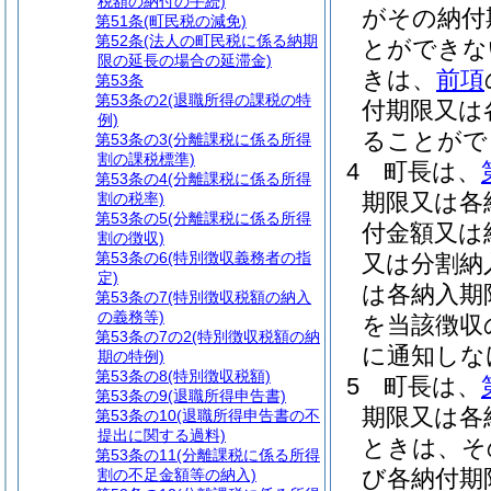
税額の納付の手続)
がその納付
第51条
(町民税の減免)
第52条
(法人の町民税に係る納期
とができな
限の延長の場合の延滞金)
きは、
前項
第53条
第53条の2
(退職所得の課税の特
付期限又は
例)
ることがで
第53条の3
(分離課税に係る所得
割の課税標準)
4
町長は、
第53条の4
(分離課税に係る所得
期限又は各
割の税率)
第53条の5
(分離課税に係る所得
付金額又は
割の徴収)
第53条の6
(特別徴収義務者の指
又は分割納
定)
は各納入期
第53条の7
(特別徴収税額の納入
の義務等)
を当該徴収
第53条の7の2
(特別徴収税額の納
に通知しな
期の特例)
第53条の8
(特別徴収税額)
5
町長は、
第53条の9
(退職所得申告書)
期限又は各
第53条の10
(退職所得申告書の不
提出に関する過料)
ときは、そ
第53条の11
(分離課税に係る所得
び各納付期
割の不足金額等の納入)