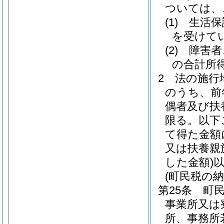
ついては、
(1)
生活保
を受けて
(2)
障害者
の合計所得
2
法の施行
のうち、前
偶者及び扶
限る。以下
て得た金額
又は扶養親
した金額)
(町民税の納
第25条
町
事業所又は
所、事務所