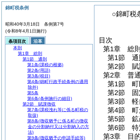
錦町税条例
○錦町税
昭和40年3月18日 条例第7号
(令和8年4月1日施行)
目次
条項目次
沿革
第1章
総
本則
第1章
総則
第1節
通
第1節
通則
第1条
(課税の根拠)
第2節
賦
第2条
(用語)
第2章
普
第3条
(税目)
第4条
(錦町行政手続条例の適用
第1節
町
除外)
第2節
固
第5条
第6条
(条例施行の細目)
第3節
軽
第2節
賦課徴収
第4節
町
第7条
(課税洩れ等に係る町税の
取扱)
第5節
鉱
第8条
(徴収猶予に係る町の徴収
第6節
特
金の分割納付又は分割納入の方
法)
第3章
目
第9条
(徴収猶予の申請手続等)