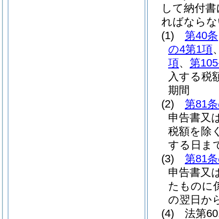
して納付書
ればならな
(1)
第40条
の4第1項
項
、
第10
入する税
期間
(2)
第81
申告書又
税額を除く
する日ま
(3)
第81
申告書又
たものに
の翌日か
(4)
法第6