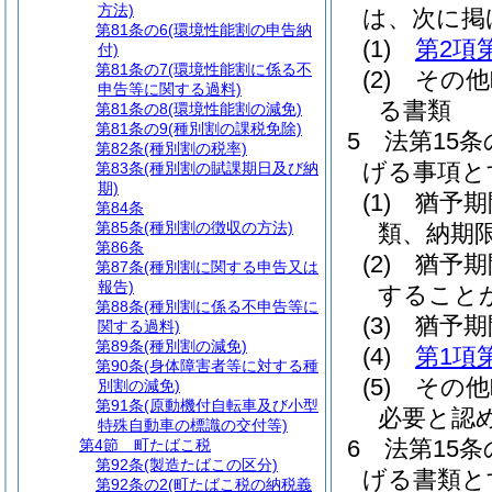
方法)
は、次に掲
第81条の6
(環境性能割の申告納
(1)
第2項
付)
第81条の7
(環境性能割に係る不
(2)
その他
申告等に関する過料)
る書類
第81条の8
(環境性能割の減免)
第81条の9
(種別割の課税免除)
5
法第15
第82条
(種別割の税率)
げる事項と
第83条
(種別割の賦課期日及び納
期)
(1)
猶予期
第84条
第85条
(種別割の徴収の方法)
類、納期
第86条
(2)
猶予期
第87条
(種別割に関する申告又は
報告)
すること
第88条
(種別割に係る不申告等に
(3)
猶予期
関する過料)
第89条
(種別割の減免)
(4)
第1項
第90条
(身体障害者等に対する種
(5)
その他
別割の減免)
第91条
(原動機付自転車及び小型
必要と認
特殊自動車の標識の交付等)
6
法第15
第4節
町たばこ税
第92条
(製造たばこの区分)
げる書類と
第92条の2
(町たばこ税の納税義