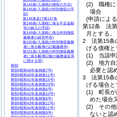
(2)
職権に
第144条
(入湯税の徴収の方法)
第145条
(入湯税の特別徴収の手
場合
続)
(申請によ
第146条及び第147条
第148条
(入湯税に係る不足金額
第12条
法第
等の納入の手続)
月とする。
第149条
(入湯税に係る特別徴収
義務者の経営申告)
2
法第15
第150条
(入湯税の特別徴収義務
者に係る帳簿の記載義務等)
げる債権と
第151条
(入湯税の特別徴収義務
(1)
当該申
者に係る帳簿記載の義務違反等
に関する罪)
(2)
地方自
附則
必要と認
附則
(昭和40年条例第7号)
附則
(昭和40年条例第11号)
3
法第15
附則
(昭和41年条例第15号)
げる場合と
附則
(昭和41年条例第23号)
附則
(昭和42年条例第6号)
(1)
町長が
附則
(昭和42年条例第10号)
めた場合
附則
(昭和43年条例第6号)
附則
(昭和43年条例第12号)
(2)
その他
附則
(昭和44年条例第11号)
附則
(昭和45年条例第8号)
ないと認