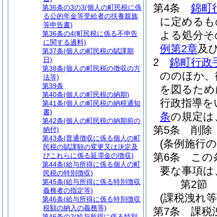
第4条
錦町
第36条の3の3
(個人の町民税に係
る公的年金等受給者の扶養親族
に定めるも
等申告書)
よる処分そ
第36条の4
(町民税に係る不申告
に関する過料)
例第2章
及
第37条
(個人の町民税の賦課期
日)
2
錦町行政
第38条
(個人の町民税の徴収の方
ののほか、
法等)
第39条
を図るため
第40条
(個人の町民税の納期)
行政指導を
第41条
(個人の町民税の納税通知
書)
条
の規定は
第42条
(個人の町民税の納期前の
第5条
削除
納付)
第43条
(普通徴収に係る個人の町
(条例施行の
民税の賦課額の変更又は決定及
第6条
この
びこれらに係る延滞金の徴収)
第44条
(給与所得に係る個人の町
要な事項は
民税の特別徴収)
第45条
(給与所得に係る特別徴収
第2節
義務者の指定等)
(課税洩れ
第46条
(給与所得に係る特別徴収
税額の納入の義務等)
第7条
課税
第46条の2
(給与所得に係る特別