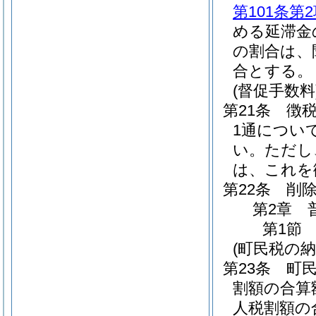
第101条第
める延滞金
の割合は、
合とする。
(督促手数料
第21条
徴
1通につい
い。
ただし
は、これを
第22条
削
第2章
第1節
(町民税の納
第23条
町
割額の合算
人税割額の