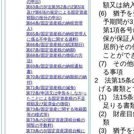
の申出)
額又は納
第63条の3
(法第352条の2第5項
(6)
猶予を
及び第6項の規定による固定資産
税額の按分の申出)
予期間が
第64条
(固定資産税の納税管理
人)
第1項各
第65条
(固定資産税の納税管理人
保が保証
に係る不申告に関する過料)
第66条
(固定資産税の賦課期日)
居所)
その
第67条
(固定資産税の納期)
ことがで
第68条
(固定資産税の徴収の方
法)
(7)
その他
第69条
(固定資産税の納税通知
る事項
書)
第70条
(固定資産税の納期前の納
2
法第15
付)
げる書類と
第71条
(固定資産税の減免)
第72条
(申請又は申告をしなかっ
(1)
法15
たことによる固定資産税の不足
税額及び延滞金の徴収)
足りる書
第73条
(固定資産に関する地籍図
(2)
財産目
等の様式等)
第73条の2
(固定資産課税台帳の
類
閲覧の手数料)
(3)
猶予を
第73条の3
(固定資産課税台帳に