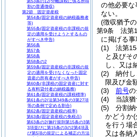
第53条の12
(分離課税に係る所得
の他必要な
割の普通徴収)
第2節
固定資産税
ない。
第54条
(固定資産税の納税義務者
(徴収猶予の
等)
第55条
(固定資産税の非課税の規
第9条
法第
定の適用を受けようとするもの
に掲げる事
がすべき申告)
第56条
(1)
法第1
第57条
と及びそ
第58条
第58条の2
し、又は
第59条
(固定資産税の非課税の規
(2)
納付し
定の適用を受けなくなった固定
資産の所有者がすべき申告)
限及び金
第60条
(非課税の固定資産に対す
る有料貸付者の納税義務)
(3)
前号
の
第61条
(固定資産税の課税標準)
(4)
当該猶
第61条の2
(法第349条の3第27項
等の条例で定める割合)
(5)
分割納
第62条
(固定資産税の税率)
かどうか
第63条
(固定資産税の免税点)
第63条の2
(施行規則第15条の3第
を行う場
3項並びに第15条の3の2第4項及
又は各納
び第5項の規定による補正の方法