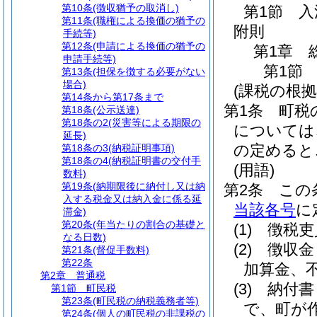
第10条
(徴収猶予の取消し)
第1節
入
第11条
(職権による換価の猶予の
附則
手続等)
第12条
(申請による換価の猶予の
第1章
申請手続等)
第1節
第13条
(担保を徴する必要がない
場合)
(課税の根拠
第14条から第17条まで
第1条
町税
第18条
(公示送達)
第18条の2
(災害等による期限の
については
延長)
の定めると
第18条の3
(納税証明事項)
第18条の4
(納税証明書の交付手
(用語)
数料)
第19条
(納期限後に納付し又は納
第2条
この
入する税金又は納入金に係る延
当該各号
に
滞金)
第20条
(年当たりの割合の基礎と
(1)
徴税吏
なる日数)
(2)
徴収金
第21条
(督促手数料)
第22条
加算金、
第2章
普通税
(3)
納付書
第1節
町民税
第23条
(町民税の納税義務者等)
で、町が
第24条
(個人の町民税の非課税の