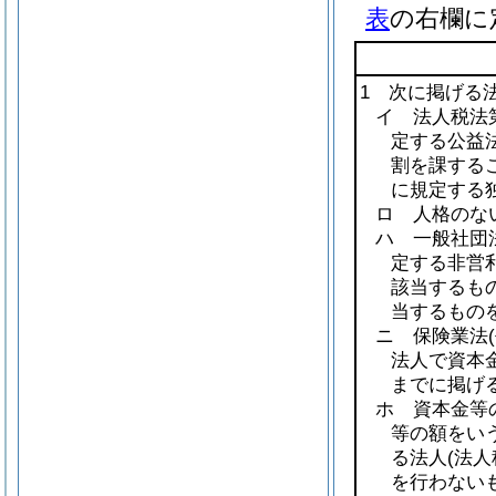
表
の右欄に
1 次に掲げる
イ 法人税法第
定する公益法
割を課する
に規定する
ロ 人格のな
ハ 一般社団
定する非営
該当するも
当するものを
ニ 保険業法
法人で資本
までに掲げ
ホ 資本金等
等の額をい
る法人
(法
を行わない