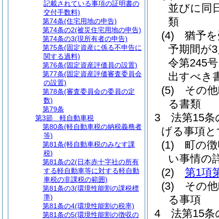
記載されている事項の証明書の
並びに同
交付手数料)
類
第74条
(住宅用地の申告)
第74条の2
(被災住宅用地の申告)
(4)
猶予を
第74条の3
(現所有者の申告)
予期間が
第75条
(固定資産に係る不申告に
関する過料)
令第245
第76条
(固定資産評価員の設置)
第77条
(固定資産評価審査委員会
出すべき
の設置)
(5)
その他
第78条
(審査委員会の委員の定
数)
る書類
第79条
3
法第15
第3節
軽自動車税
第80条
(軽自動車税の納税義務者
げる事項と
等)
(1)
町の徴
第81条
(軽自動車税のみなす課
税)
い事情の
第81条の2
(日本赤十字社の所有
(2)
第1項
する軽自動車等に対する軽自動
車税の非課税の範囲)
(3)
その他
第81条の3
(環境性能割の課税標
準)
る事項
第81条の4
(環境性能割の税率)
4
法第15
第81条の5
(環境性能割の徴収の