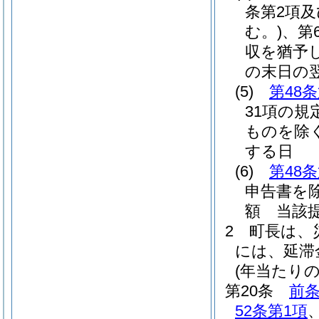
条第2項及
む。)
、第
収を猶予
の末日の
(5)
第48
31項の規
ものを除く
する日
(6)
第48
申告書を除
額 当該
2
町長は、
には、延滞
(年当たり
第20条
前
52条第1項