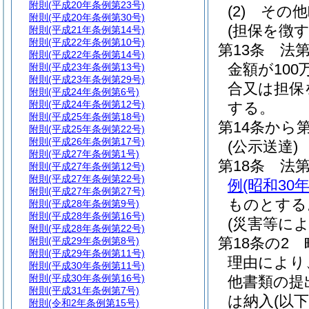
附則
(平成20年条例第23号)
(2)
その他
附則
(平成20年条例第30号)
(担保を徴
附則
(平成21年条例第14号)
附則
(平成22年条例第10号)
第13条
法
附則
(平成22年条例第14号)
金額が10
附則
(平成23年条例第13号)
附則
(平成23年条例第29号)
合又は担保
附則
(平成24年条例第6号)
附則
(平成24年条例第12号)
する。
附則
(平成25年条例第18号)
第14条から
附則
(平成25年条例第22号)
附則
(平成26年条例第17号)
(公示送達)
附則
(平成27年条例第1号)
第18条
法第
附則
(平成27年条例第12号)
附則
(平成27年条例第22号)
例
(昭和30
附則
(平成27年条例第27号)
ものとする
附則
(平成28年条例第9号)
附則
(平成28年条例第16号)
(災害等に
附則
(平成28年条例第22号)
第18条の2
附則
(平成29年条例第8号)
附則
(平成29年条例第11号)
理由により
附則
(平成30年条例第11号)
附則
(平成30年条例第16号)
他書類の提
附則
(平成31年条例第7号)
は納入
(以
附則
(令和2年条例第15号)