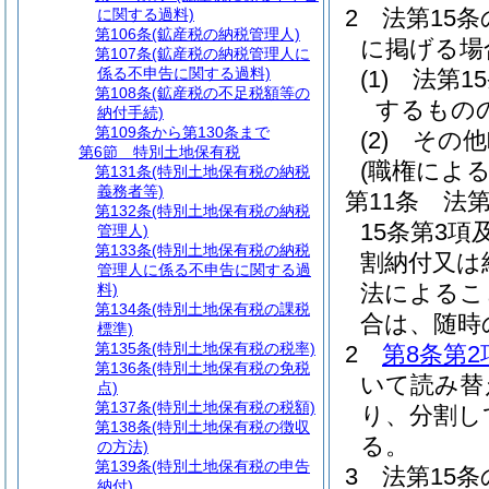
2
法第15
に関する過料)
第106条
(鉱産税の納税管理人)
に掲げる場
第107条
(鉱産税の納税管理人に
係る不申告に関する過料)
(1)
法第1
第108条
(鉱産税の不足税額等の
するもの
納付手続)
第109条から第130条まで
(2)
その他
第6節
特別土地保有税
(職権によ
第131条
(特別土地保有税の納税
義務者等)
第11条
法第
第132条
(特別土地保有税の納税
15条第3
管理人)
第133条
(特別土地保有税の納税
割納付又は
管理人に係る不申告に関する過
法によるこ
料)
第134条
(特別土地保有税の課税
合は、随時
標準)
第135条
(特別土地保有税の税率)
2
第8条第2
第136条
(特別土地保有税の免税
いて読み替
点)
第137条
(特別土地保有税の税額)
り、分割し
第138条
(特別土地保有税の徴収
る。
の方法)
第139条
(特別土地保有税の申告
3
法第15
納付)