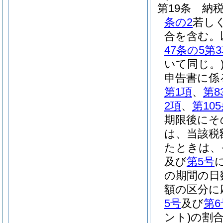
第19条
納
条の2
若し
合を含む。
47条の5第
いて同じ。
申告書に係
第1項
、
第8
2項
、
第10
期限後にそ
は、当該税
たときは、
及び
第5号
の期間の日
額の区分に
5号
及び
第6
ント)
の割