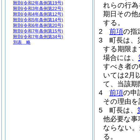
附則
(令和2年条例第19号)
れらの行為
附則
(令和3年条例第22号)
期日その他
附則
(令和4年条例第12号)
附則
(令和5年条例第14号)
する。
附則
(令和6年条例第20号)
2
前項
の指
附則
(令和7年条例第15号)
附則
(令和7年条例第34号)
3
町長は、
別表
略
する期限ま
場合には、
すべき者の
いては2月
て、当該期
4
前項
の申
その理由を
5
町長は、
他必要な事
ならない。
る。