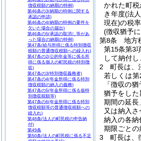
かれた町税
徴収税額の納期の特例)
第46条の3
(納期の特例に関する
き年度
(法
承認の申請)
現在)
の税
第46条の4
(納期の特例の要件を
欠いた場合の届出)
(徴収猶予
第46条の5
(承認の取消し等があ
第8条
地方
った場合の納期の特例)
第47条
(給与所得に係る特別徴収
第15条第
税額の普通徴収税額への繰入れ)
第47条の2
(公的年金等に係る所
して納付し
得に係る個人の町民税の特別徴
2
町長は、
収)
第47条の3
(特別徴収義務者)
若しくは第
第47条の4
(年金所得に係る特別
「徴収の猶
徴収税額の納入の義務)
第47条の5
(年金所得に係る仮特
猶予をした
別徴収税額等)
期間の延長
第47条の6
(年金所得に係る特別
徴収税額等の普通徴収税額への
又は納入さ
繰入れ)
納入の各納
第48条
(法人の町民税の申告納
付)
期限ごとの
第49条
第50条
(法人の町民税に係る不足
3
町長は、