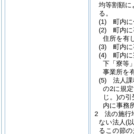
均等割額に
る。
(1)
町内に
(2)
町内に
住所を有
(3)
町内に
(4)
町内に
下「寮等」
事業所を
(5)
法人課
の2に規
じ。)
の引
内に事務
2
法の施行
ない法人
(
るこの節の