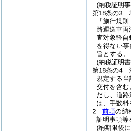
(納税証明事
第18条の3
「施行規則
路運送車両
査対象軽自
を得ない事
旨とする。
(納税証明
第18条の4
規定する当
交付を含む
だし、道路
は、手数料
2
前項
の納
証明事項等
(納期限後