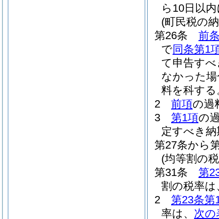
ら10日以
(町民税の
第26条
前条
で
同条第1
て申告すべ
なかった場
料を科する
2
前項
の過
3
第1項
の
定すべき納
第27条から
(均等割の税
第31条
第2
割の税率は、
2
第23条第
率は、
次の