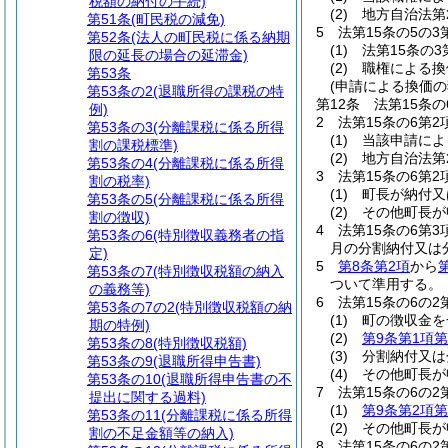
税額の納付の手続)
(2)
地方自治法第
第51条
(町民税の減免)
5
法第15条の5の
第52条
(法人の町民税に係る納期
(1)
法第15条の
限の延長の場合の延滞金)
(2)
職権による換
第53条
(申請による換価の
第53条の2
(退職所得の課税の特
第12条
法第15条
例)
2
法第15条の6第
第53条の3
(分離課税に係る所得
(1)
当該申請によ
割の課税標準)
(2)
地方自治法第
第53条の4
(分離課税に係る所得
3
法第15条の6第
割の税率)
(1)
町長が納付又
第53条の5
(分離課税に係る所得
(2)
その他町長が
割の徴収)
4
法第15条の6第
第53条の6
(特別徴収義務者の指
月の分割納付又は
定)
5
第8条第2項
から
第53条の7
(特別徴収税額の納入
ついて準用する。
の義務等)
6
法第15条の6の
第53条の7の2
(特別徴収税額の納
(1)
町の徴収金を
期の特例)
(2)
第9条第1項第
第53条の8
(特別徴収税額)
(3)
分割納付又は
第53条の9
(退職所得申告書)
(4)
その他町長が
第53条の10
(退職所得申告書の不
7
法第15条の6の
提出に関する過料)
(1)
第9条第2項第
第53条の11
(分離課税に係る所得
(2)
その他町長が
割の不足金額等の納入)
8
法第15条の6の