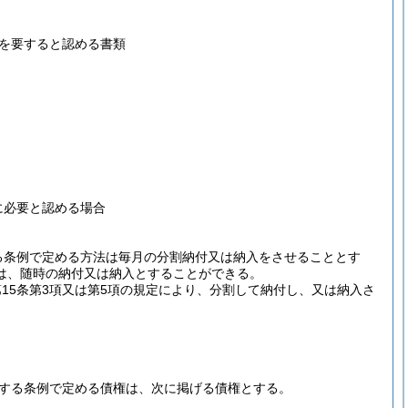
を要すると認める書類
に必要と認める場合
する条例で定める方法は毎月の分割納付又は納入をさせることとす
は、随時の納付又は納入とすることができる。
第15条第3項又は第5項の規定により、分割して納付し、又は納入さ
。
規定する条例で定める債権は、次に掲げる債権とする。