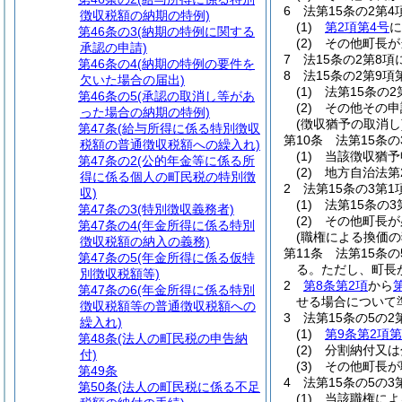
6
法第15条の2第
徴収税額の納期の特例)
(1)
第2項第4号
に
第46条の3
(納期の特例に関する
(2)
その他町長が
承認の申請)
7
法15条の2第8
第46条の4
(納期の特例の要件を
8
法15条の2第9
欠いた場合の届出)
(1)
法第15条の
第46条の5
(承認の取消し等があ
(2)
その他その申
った場合の納期の特例)
(徴収猶予の取消し
第47条
(給与所得に係る特別徴収
第10条
法第15条
税額の普通徴収税額への繰入れ)
(1)
当該徴収猶予
第47条の2
(公的年金等に係る所
(2)
地方自治法第
得に係る個人の町民税の特別徴
2
法第15条の3第
収)
(1)
法第15条の
第47条の3
(特別徴収義務者)
(2)
その他町長が
第47条の4
(年金所得に係る特別
(職権による換価の
徴収税額の納入の義務)
第11条
法第15条
第47条の5
(年金所得に係る仮特
る。
ただし、町長
別徴収税額等)
2
第8条第2項
から
第47条の6
(年金所得に係る特別
せる場合について
徴収税額等の普通徴収税額への
3
法第15条の5の
繰入れ)
(1)
第9条第2項第
第48条
(法人の町民税の申告納
(2)
分割納付又は
付)
(3)
その他町長が
第49条
4
法第15条の5の
第50条
(法人の町民税に係る不足
(1)
当該職権によ