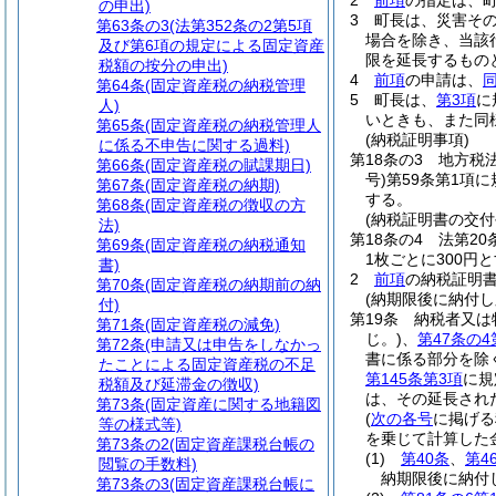
2
前項
の指定は、
の申出)
3
町長は、災害そ
第63条の3
(法第352条の2第5項
場合を除き、当該
及び第6項の規定による固定資産
限を延長するもの
税額の按分の申出)
4
前項
の申請は、
第64条
(固定資産税の納税管理
5
町長は、
第3項
に
人)
いときも、また同
第65条
(固定資産税の納税管理人
(納税証明事項)
に係る不申告に関する過料)
第18条の3
地方税
第66条
(固定資産税の賦課期日)
号)
第59条第1項
第67条
(固定資産税の納期)
する。
第68条
(固定資産税の徴収の方
(納税証明書の交付
法)
第18条の4
法第20
第69条
(固定資産税の納税通知
1枚ごとに300円
書)
2
前項
の納税証明
第70条
(固定資産税の納期前の納
(納期限後に納付
付)
第19条
納税者又は
第71条
(固定資産税の減免)
じ。)
、
第47条の4
第72条
(申請又は申告をしなかっ
書に係る部分を除
たことによる固定資産税の不足
第145条第3項
に規
税額及び延滞金の徴収)
は、その延長され
第73条
(固定資産に関する地籍図
(
次の各号
に掲げる
等の様式等)
を乗じて計算した
第73条の2
(固定資産課税台帳の
(1)
第40条
、
第4
閲覧の手数料)
納期限後に納付
第73条の3
(固定資産課税台帳に