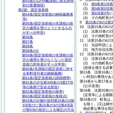
第53条の12
(分離課税に係る所得
(1)
第9条第1項第
割の普通徴収)
(2)
第9条第5項第
第2節
固定資産税
(3)
第6項第3号
に
第54条
(固定資産税の納税義務者
(4)
その他町長が
等)
9
第15条の6の2第
第55条
(固定資産税の非課税の規
10
法第15条の6
定の適用を受けようとするもの
(1)
法第15条の
がすべき申告)
(2)
その他町長が
第56条
11
法第15条の6
第57条
(1)
当該申請によ
第58条
(2)
地方自治法第
第58条の2
12
法第15条の6
第59条
(固定資産税の非課税の規
(1)
法第15条の
定の適用を受けなくなった固定
(2)
その他町長が
資産の所有者がすべき申告)
(担保を徴する必要
第60条
(非課税の固定資産に対す
第13条
法第16条
る有料貸付者の納税義務)
い特別の事情があ
第61条
(固定資産税の課税標準)
第14条から第17条ま
第61条の2
(法第349条の3第27項
(公示送達)
等の条例で定める割合)
第18条
法第20条
第62条
(固定資産税の税率)
(災害等による期限
第63条
(固定資産税の免税点)
第18条の2
町長は
第63条の2
(施行規則第15条の3第
を除く。)
又は納付
3項並びに第15条の3の2第4項及
他必要な事項を指
び第5項の規定による補正の方法