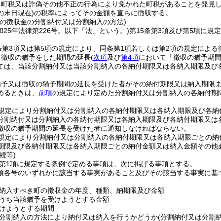
る町税又は詐偽その他不正の行為により免かれた町税があることを発見
の末日現在)
の税率によってその金額を直ちに徴収する。
町の徴収金の分割納付又は分割納入の方法)
和25年法律第226号。以下「法」という。)
第15条第3項及び第5項に
条第3項又は第5項の規定により、同条第1項若しくは第2項の規定による
る徴収の猶予をした期間の延長
(
次項
及び
第4項
において「徴収の猶予期間
ては、当該分割納付又は当該分割納入の各納付期限又は各納入期限及び
猶予又は徴収の猶予期間の延長を受けた者がその納付期限又は納入期限
めるときは、
前項
の規定により定めた分割納付又は分割納入の各納付期
規定により分割納付又は分割納入の各納付期限又は各納入期限及び各納
分割納付又は分割納入の各納付期限又は各納入期限及び各納付期限又は
徴収の猶予期間の延長を受けた者に通知しなければならない。
規定により分割納付又は分割納入の各納付期限又は各納入期限ごとの納
期限及び各納付期限又は各納入期限ごとの納付金額又は納入金額その他
続等)
2第1項に規定する条例で定める事項は、次に掲げる事項とする。
1項各号のいずれかに該当する事実があること及びその該当する事実に
納入すべき町の徴収金の年度、種類、納期限及び金額
うち当該猶予を受けようとする金額
けようとする期間
分割納入の方法により納付又は納入を行うかどうか
(分割納付又は分割