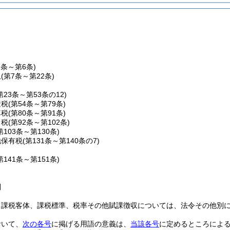
1条～第6条)
収
(第7条～第22条)
第23条～第53条の12)
産税
(第54条～第79条)
車税
(第80条～第91条)
こ税
(第92条～第102条)
第103条～第130条)
地保有税
(第131条～第140条の7)
第141条～第151条)
則
、課税客体、課税標準、税率その他賦課徴収については、法令その他別
おいて、
次の各号
に掲げる用語の意義は、
当該各号
に定めるところによ