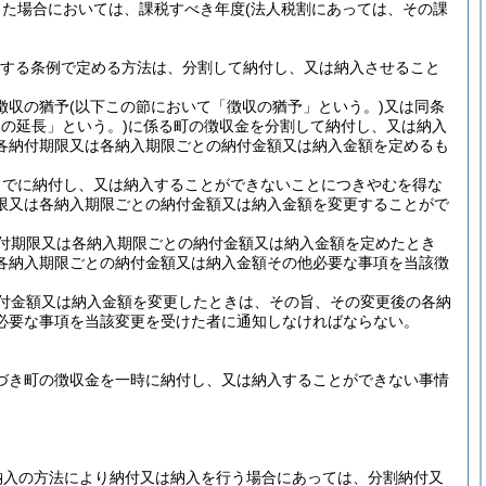
した場合においては、課税すべき年度
(法人税割にあっては、その課
規定する条例で定める方法は、分割して納付し、又は納入させること
徴収の猶予
(以下この節において「徴収の猶予」という。)
又は同条
の延長」という。)
に係る町の徴収金を分割して納付し、又は納入
各納付期限又は各納入期限ごとの納付金額又は納入金額を定めるも
までに納付し、又は納入することができないことにつきやむを得な
限又は各納入期限ごとの納付金額又は納入金額を変更することがで
付期限又は各納入期限ごとの納付金額又は納入金額を定めたとき
各納入期限ごとの納付金額又は納入金額その他必要な事項を当該徴
付金額又は納入金額を変更したときは、その旨、その変更後の各納
必要な事項を当該変更を受けた者に通知しなければならない。
基づき町の徴収金を一時に納付し、又は納入することができない事情
納入の方法により納付又は納入を行う場合にあっては、分割納付又