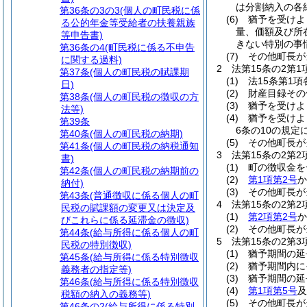
は分割納入の各
第36条の3の3
(個人の町民税に係
(6)
猶予を受けよ
る公的年金等受給者の扶養親族
量、価額及び所
等申告書)
きない特別の事
第36条の4
(町民税に係る不申告
(7)
その他町長が
に関する過料)
2
法第15条の2第
第37条
(個人の町民税の賦課期
(1)
法15条第1
日)
(2)
財産目録その
第38条
(個人の町民税の徴収の方
(3)
猶予を受けよ
法等)
(4)
猶予を受けよ
第39条
6条の10の規
第40条
(個人の町民税の納期)
(5)
その他町長が
第41条
(個人の町民税の納税通知
3
法第15条の2第
書)
(1)
町の徴収金を
第42条
(個人の町民税の納期前の
(2)
第1項第2号
か
納付)
(3)
その他町長が
第43条
(普通徴収に係る個人の町
4
法第15条の2第
民税の賦課額の変更又は決定及
(1)
第2項第2号
か
びこれらに係る延滞金の徴収)
(2)
その他町長が
第44条
(給与所得に係る個人の町
5
法第15条の2第
民税の特別徴収)
(1)
猶予期間の延
第45条
(給与所得に係る特別徴収
(2)
猶予期間内に
義務者の指定等)
(3)
猶予期間の延
第46条
(給与所得に係る特別徴収
(4)
第1項第5号
及
税額の納入の義務等)
(5)
その他町長が
第46条の2
(給与所得に係る特別