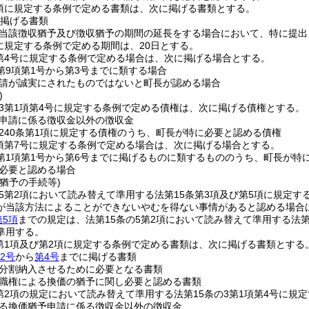
4項に規定する条例で定める書類は、次に掲げる書類とする。
掲げる書類
当該徴収猶予及び徴収猶予の期間の延長をする場合において、特に提出
項に規定する条例で定める期間は、20日とする。
項第4号に規定する条例で定める場合は、次に掲げる場合とする。
2第9項第1号から第3号までに類する場合
請が誠実にされたものではないと町長が認める場合
)
の3第1項第4号に規定する条例で定める債権は、次に掲げる債権とする。
申請に係る徴収金以外の徴収金
240条第1項に規定する債権のうち、町長が特に必要と認める債権
1項第7号に規定する条例で定める場合は、次に掲げる場合とする。
3第1項第1号から第6号までに掲げるものに類するもののうち、町長が特
必要と認める場合
猶予の手続等)
の5第2項において読み替えて準用する法第15条第3項及び第5項に規定
が当該方法によることができないやむを得ない事情があると認める場合
第5項
までの規定は、法第15条の5第2項において読み替えて準用する法
準用する。
2第1項及び第2項に規定する条例で定める書類は、次に掲げる書類とする
2号
から
第4号
までに掲げる書類
分割納入させるために必要となる書類
職権による換価の猶予に関し必要と認める書類
3第2項の規定において読み替えて準用する法第15条の3第1項第4号に
る換価猶予申請に係る徴収金以外の徴収金