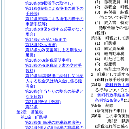
(1)
徴税吏員 町
第10条
(徴収猶予の取消し)
(2)
徴収金 町税
第11条
(職権による換価の猶予の
(3)
納付書 納税
手続等)
付について必要
第12条
(申請による換価の猶予の
(4)
納入書 特別
申請手続等)
徴収金額その他
第13条
(担保を徴する必要がない
(税目)
場合)
第3条
町税として
第14条から第17条まで
(1)
町民税
第18条
(公示送達)
(2)
固定資産税
第18条の2
(災害等による期限の
(3)
軽自動車税
延長)
(4)
町たばこ税
第18条の3
(納税証明事項)
(5)
鉱産税
第18条の4
(納税証明書の交付手
(6)
特別土地保有
数料)
2
町税として課す
第19条
(納期限後に納付し又は納
(錦町行政手続条例
入する税金又は納入金に係る延
第4条
錦町行政手
滞金)
る行為については
第20条
(年当たりの割合の基礎と
2
錦町行政手続条例
なる日数)
条例第2条第6号
に
第21条
(督促手数料)
第5条
削除
第22条
(条例施行の細目)
第2章
普通税
第6条
この条例実
第1節
町民税
第2節
賦
第23条
(町民税の納税義務者等)
(課税洩れ等に係る
第24条
(個人の町民税の非課税の