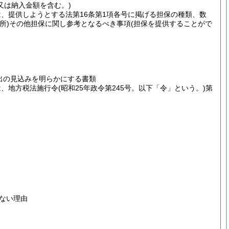
又は納入金額を含む。)
は、提供しようとする法第16条第1項各号に掲げる担保の種類、数
所)
その他担保に関し参考となるべき事項
(担保を提供することがで
出の見込みを明らかにする書類
は、地方税法施行令
(昭和25年政令第245号。以下「令」という。)
第
ない理由