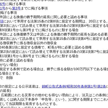
6号
に掲げる事項
1号
から
第3号
までに掲げる事項
掲げる事項
申請による換価の猶予期間の延長に関し必要と認める事項
3項
において準用する法第15条の2第8項に規定する期間は、20日とする
の2第3項において読み替えて準用する法第15条の2第9項第4号に規定す
2第9項第1号から第3号までに掲げるものに類する場合
申請による換価猶予又は申請による換価の猶予期間の延長を認める必要
の3第2項において読み替えて準用する法第15条の3第1項第4号に規定す
る徴収猶予に係る徴収金以外の徴収金
240条第1項に規定する債権で、町長が特に必要と認める債権
の3第2項の規定において読み替えて準用する法第15条の3第1項第7号
3第1項第1号から第6号までに掲げるものに類する場合
特に必要と認める場合
がない場合)
に規定する条例で定める場合は、猶予に係る金額が100万円以下である
る場合とする。
で
削除
の2の規定による公示送達は、
錦町公告式条例
(昭和30年条例第1号)
第2条
の延長)
、広範囲にわたる災害その他やむを得ない理由により、法又はこの条例
若しくは納入
(以下本条中「申告等」という。)
に関する期限までにこれ
定して当該期限を延長するものとする。