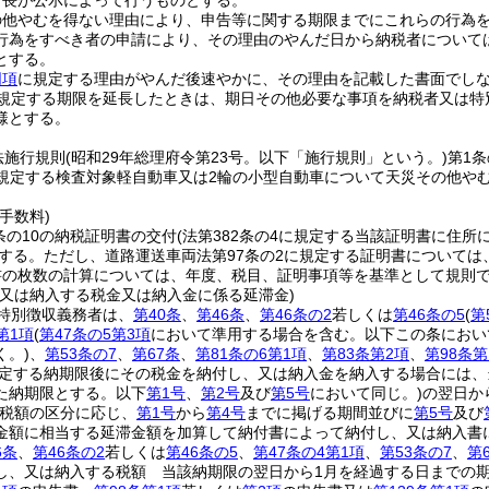
町長が公示によって行うものとする。
の他やむを得ない理由により、申告等に関する期限までにこれらの行為
行為をすべき者の申請により、その理由のやんだ日から納税者については
とする。
同項
に規定する理由がやんだ後速やかに、その理由を記載した書面でし
規定する期限を延長したときは、期日その他必要な事項を納税者又は特
様とする。
法施行規則
(昭和29年総理府令第23号。以下「施行規則」という。)
第1
に規定する検査対象軽自動車又は2輪の小型自動車について天災その他や
手数料)
条の10の納税証明書の交付
(法第382条の4に規定する当該証明書に住
とする。
ただし、道路運送車両法第97条の2に規定する証明書については
書の枚数の計算については、年度、税目、証明事項等を基準として規則
し又は納入する税金又は納入金に係る延滞金)
特別徴収義務者は、
第40条
、
第46条
、
第46条の2
若しくは
第46条の5
(
第
第1項
(
第47条の5第3項
において準用する場合を含む。以下この条におい
く。)
、
第53条の7
、
第67条
、
第81条の6第1項
、
第83条第2項
、
第98条第
定する納期限後にその税金を納付し、又は納入金を納入する場合には、
た納期限とする。以下
第1号
、
第2号
及び
第5号
において同じ。)
の翌日か
税額の区分に応じ、
第1号
から
第4号
までに掲げる期間並びに
第5号
及び
金額に相当する延滞金額を加算して納付書によって納付し、又は納入書
6条
、
第46条の2
若しくは
第46条の5
、
第47条の4第1項
、
第53条の7
、
第
し、又は納入する税額 当該納期限の翌日から1月を経過する日までの