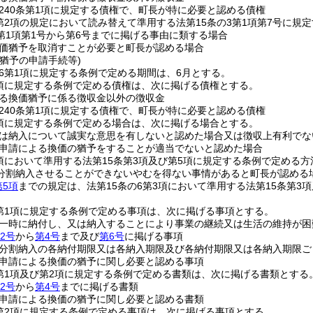
240条第1項に規定する債権で、町長が特に必要と認める債権
3第2項の規定において読み替えて準用する法第15条の3第1項第7号に
3第1項第1号から第6号までに掲げる事由に類する場合
価猶予を取消すことが必要と町長が認める場合
猶予の申請手続等)
の6第1項に規定する条例で定める期間は、6月とする。
2項に規定する条例で定める債権は、次に掲げる債権とする。
る換価猶予に係る徴収金以外の徴収金
240条第1項に規定する債権で、町長が特に必要と認める債権
2項に規定する条例で定める場合は、次に掲げる場合とする。
は納入について誠実な意思を有しないと認めた場合又は徴収上有利でな
申請による換価の猶予をすることが適当でないと認めた場合
3項において準用する法第15条第3項及び第5項に規定する条例で定め
分割納入させることができないやむを得ない事情があると町長が認める
第5項
までの規定は、法第15条の6第3項において準用する法第15条第
2第1項に規定する条例で定める事項は、次に掲げる事項とする。
一時に納付し、又は納入することにより事業の継続又は生活の維持が困
2号
から
第4号
まで及び
第6号
に掲げる事項
分割納入の各納付期限又は各納入期限及び各納付期限又は各納入期限ご
申請による換価の猶予に関し必要と認める事項
2第1項及び第2項に規定する条例で定める書類は、次に掲げる書類とする
2号
から
第4号
までに掲げる書類
申請による換価の猶予に関し必要と認める書類
2第2項に規定する条例で定める事項は、次に掲げる事項とする。