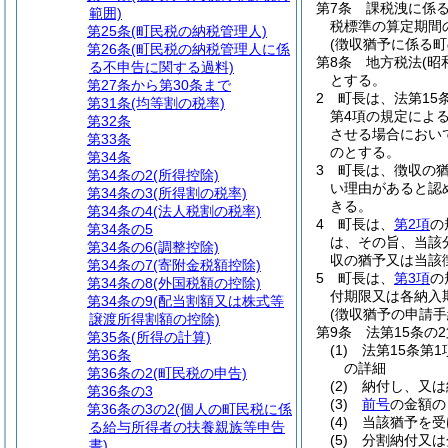
第7条
課税洩に係
範囲)
税標準の算定期間
第25条
(町民税の納税管理人)
(徴収猶予に係る
第26条
(町民税の納税管理人に係
第8条
地方税法
(昭
る不申告に関する過料)
とする。
第27条から第30条まで
2
町長は、法第15
第31条
(均等割の税率)
第4項の規定によ
第32条
させる場合におい
第33条
のとする。
第34条
3
町長は、徴収の
第34条の2
(所得控除)
い理由があると認
第34条の3
(所得割の税率)
きる。
第34条の4
(法人税割の税率)
4
町長は、
第2項
の
第34条の5
は、その旨、当該
第34条の6
(調整控除)
収の猶予又は当該
第34条の7
(寄附金税額控除)
5
町長は、
第3項
の
第34条の8
(外国税額の控除)
付期限又は各納入
第34条の9
(配当割額又は株式等
(徴収猶予の申請手
譲渡所得割額の控除)
第9条
法第15条の
第35条
(所得の計算)
(1)
法第15条第
第36条
の詳細
第36条の2
(町民税の申告)
(2)
納付し、又は
第36条の3
(3)
前号
の金額の
第36条の3の2
(個人の町民税に係
(4)
当該猶予を受
る給与所得者の扶養親族等申告
(5)
分割納付又は
書)