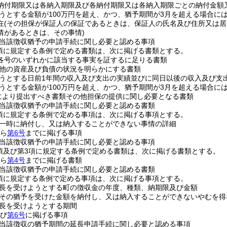
納付期限又は各納入期限及び各納付期限又は各納入期限ごとの納付金額
うとする金額が100万円を超え、かつ、猶予期間が3月を超える場合に
在
(その担保が保証人の保証であるときは、保証人の氏名及び住所又は居
情があるときは、その事情)
当該徴収猶予の申請手続に関し必要と認める事項
1項に規定する条例で定める書類は、次に掲げる書類とする。
項各号のいずれかに該当する事実を証するに足りる書類
他の資産及び負債の状況を明らかにする書類
うとする日前1年間の収入及び支出の実績並びに同日以後の収入及び支
うとする金額が100万円を超え、かつ、猶予期間が3月を超える場合に
定により提出すべき書類その他担保の提供に関し必要となる書類
当該徴収猶予の申請手続に関し必要と認める書類
2項に規定する条例で定める事項は、次に掲げる事項とする。
一時に納付し、又は納入することができない事情の詳細
ら
第6号
までに掲げる事項
当該徴収猶予の申請手続に関し必要と認める事項
2項及び第3項に規定する条例で定める書類は、次に掲げる書類とする。
ら
第4号
までに掲げる書類
当該徴収猶予の申請手続に関し必要と認める書類
3項に規定する条例で定める事項は、次に掲げる事項とする。
長を受けようとする町の徴収金の年度、種類、納期限及び金額
その猶予を受けた金額を納付し、又は納入することができないやむを得
長を受けようとする期間
び
第6号
に掲げる事項
当該徴収の猶予期間の延長申請手続に関し必要と認める事項