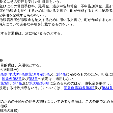
長又はその委任を受けた町職員をいう。
並びにその督促手数料、延滞金、過少申告加算金、不申告加算金、重加
者が徴収金を納付するために用いる文書で、町が作成するものに納税者
な事項を記載するものをいう。
徴収義務者が徴収金を納入するために用いる文書で、町が作成するもの
納入について必要な事項を記載するものをいう。
課する普通税は、次に掲げるものとする。
税
る目的税は、入湯税とする。
の適用除外)
続条例
(平成8年条例第10号)
第3条
又は
第4条
に定めるもののほか、町税に
、
同条例第2章
及び
第3章
の規定は、適用しない。
第3条
、
第4条
及び
第33条第4項
に定めるもののほか、徴収金を納付し、
規定する行政指導をいう。)
については、
同条例第33条第3項
及び
第34条
施のための手続その他その施行について必要な事項は、この条例で定め
課徴収
町税の取扱)