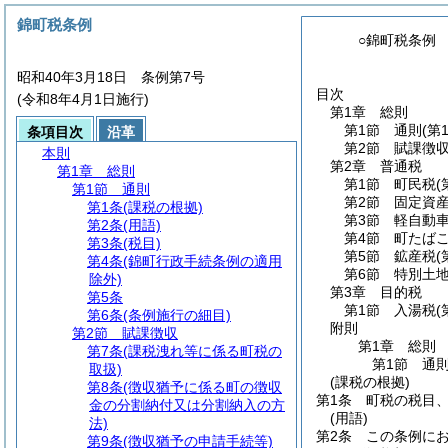
錦町税条例
○錦町税条例
昭和40年3月18日 条例第7号
目次
(令和8年4月1日施行)
第1章
総則
第1節
通則
(第
条項目次
沿革
第2節
賦課徴
本則
第2章
普通税
第1章
総則
第1節
町民税
(
第1節
通則
第2節
固定資
第1条
(課税の根拠)
第3節
軽自動
第2条
(用語)
第4節
町たば
第3条
(税目)
第5節
鉱産税
(
第4条
(錦町行政手続条例の適用
第6節
特別土
除外)
第3章
目的税
第5条
第1節
入湯税
(
第6条
(条例施行の細目)
附則
第2節
賦課徴収
第1章
総則
第7条
(課税洩れ等に係る町税の
第1節
通
取扱)
(課税の根拠)
第8条
(徴収猶予に係る町の徴収
第1条
町税の税目
金の分割納付又は分割納入の方
(用語)
法)
第2条
この条例に
第9条
(徴収猶予の申請手続等)