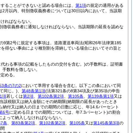
をすることができないと認める場合には、
第1項
の規定の適用がある
2月以内、特別徴収義務者については30日以内において、当該期
なければならない。
別徴収義務者に通知しなければならない。
当該期限の延長を認めな
条の9第2号に規定する事項は、道路運送車両法
(昭和26年法律第185
むを得ない事由により種別割を滞納している場合においてその旨と
所に代わる事項の記載をしたものの交付を含む。)
の手数料は、証明書
、手数料を徴しない。
で定める。
53条の7の2
において準用する場合を含む。以下この条において同
て同じ。)
、
第48条第1項
(法第321条の8第34項及び第35項の申告
1項
若しくは
第2項
、
第102条第2項
、
第105条
、
第139条第1項
又は
当該税額又は納入金額にその納期限
(納期限の延長があったとき
ら納付又は納入の日までの期間の日数に応じ、年14.6パーセント
第6号
に定める日までの期間については、年7.3パーセント)
の割合
によって納入しなければならない。
67条
、
第83条第2項
、
第102条第2項
、
第105条
又は
第145条第3項
の
期間