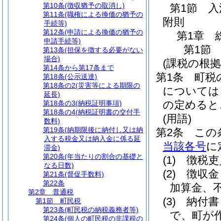
第10条
(徴収猶予の取消し)
第1節
入
第11条
(職権による換価の猶予の
附則
手続等)
第12条
(申請による換価の猶予の
第1章
申請手続等)
第1節
第13条
(担保を徴する必要がない
場合)
(課税の根拠
第14条から第17条まで
第1条
町税
第18条
(公示送達)
第18条の2
(災害等による期限の
については
延長)
の定めると
第18条の3
(納税証明事項)
第18条の4
(納税証明書の交付手
(用語)
数料)
第19条
(納期限後に納付し又は納
第2条
この
入する税金又は納入金に係る延
当該各号
に
滞金)
第20条
(年当たりの割合の基礎と
(1)
徴税吏
なる日数)
(2)
徴収金
第21条
(督促手数料)
第22条
加算金、
第2章
普通税
(3)
納付書
第1節
町民税
第23条
(町民税の納税義務者等)
で、町が
第24条
(個人の町民税の非課税の