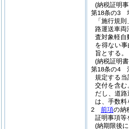
(納税証明事
第18条の3
「施行規則
路運送車両
査対象軽自
を得ない事
旨とする。
(納税証明
第18条の4
規定する当
交付を含む
だし、道路
は、手数料
2
前項
の納
証明事項等
(納期限後