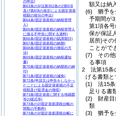
の申出)
額又は納
第63条の3
(法第352条の2第5項
(6)
猶予を
及び第6項の規定による固定資産
税額の按分の申出)
予期間が
第64条
(固定資産税の納税管理
人)
第1項各
第65条
(固定資産税の納税管理人
保が保証
に係る不申告に関する過料)
第66条
(固定資産税の賦課期日)
居所)
その
第67条
(固定資産税の納期)
ことがで
第68条
(固定資産税の徴収の方
法)
(7)
その他
第69条
(固定資産税の納税通知
る事項
書)
第70条
(固定資産税の納期前の納
2
法第15
付)
げる書類と
第71条
(固定資産税の減免)
第72条
(申請又は申告をしなかっ
(1)
法15
たことによる固定資産税の不足
税額及び延滞金の徴収)
足りる書
第73条
(固定資産に関する地籍図
(2)
財産目
等の様式等)
第73条の2
(固定資産課税台帳の
類
閲覧の手数料)
(3)
猶予を
第73条の3
(固定資産課税台帳に