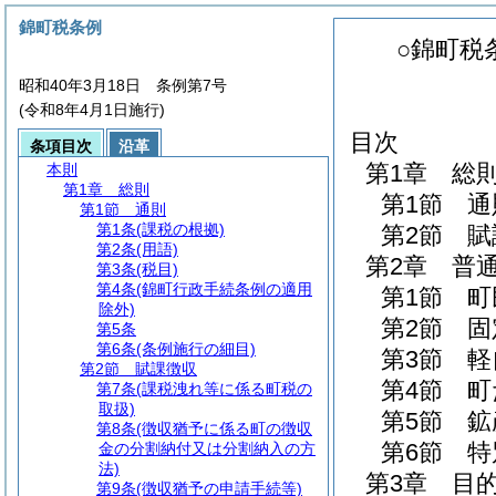
錦町税条例
○錦町税
昭和40年3月18日 条例第7号
(令和8年4月1日施行)
目次
条項目次
沿革
第1章
総
本則
第1章
総則
第1節
通
第1節
通則
第1条
(課税の根拠)
第2節
賦
第2条
(用語)
第2章
普
第3条
(税目)
第4条
(錦町行政手続条例の適用
第1節
町
除外)
第2節
固
第5条
第6条
(条例施行の細目)
第3節
軽
第2節
賦課徴収
第4節
町
第7条
(課税洩れ等に係る町税の
取扱)
第5節
鉱
第8条
(徴収猶予に係る町の徴収
第6節
特
金の分割納付又は分割納入の方
法)
第3章
目
第9条
(徴収猶予の申請手続等)