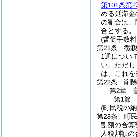
第101条第
める延滞金
の割合は、
合とする。
(督促手数料
第21条
徴
1通につい
い。
ただし
は、これを
第22条
削
第2章
第1節
(町民税の納
第23条
町
割額の合算
人税割額の