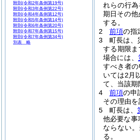
附則
(令和2年条例第19号)
れらの行為
附則
(令和3年条例第22号)
期日その他
附則
(令和4年条例第12号)
附則
(令和5年条例第14号)
する。
附則
(令和6年条例第20号)
2
前項
の指
附則
(令和7年条例第15号)
附則
(令和7年条例第34号)
3
町長は、
別表
略
する期限ま
場合には、
すべき者の
いては2月
て、当該期
4
前項
の申
その理由を
5
町長は、
他必要な事
ならない。
る。