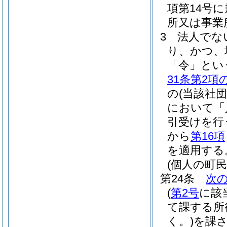
項第14号
所又は事業
3
法人でな
り、かつ、
「令」とい
31条第2項
の
(当該社
において「
引受けを行
から
第16項
を適用する
(個人の町
第24条
次
(
第2号
に該
て課する所
く。)
を課