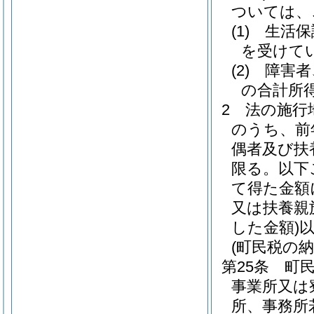
ついては、
(1)
生活保
を受けて
(2)
障害者
の合計所得
2
法の施行
のうち、前
偶者及び扶
限る。以下
て得た金額
又は扶養親
した金額)
(町民税の納
第25条
町
事業所又は
所、事務所