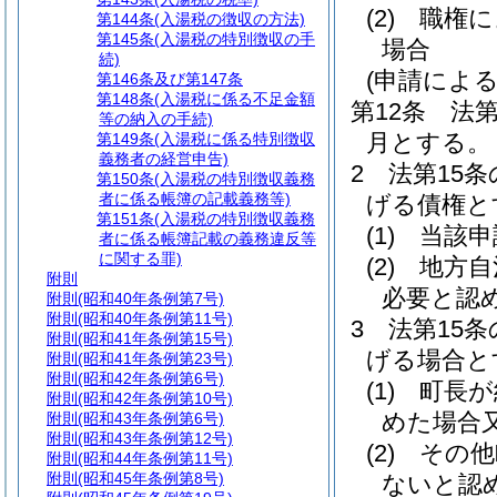
(2)
職権に
第144条
(入湯税の徴収の方法)
第145条
(入湯税の特別徴収の手
場合
続)
(申請によ
第146条及び第147条
第148条
(入湯税に係る不足金額
第12条
法第
等の納入の手続)
月とする。
第149条
(入湯税に係る特別徴収
義務者の経営申告)
2
法第15
第150条
(入湯税の特別徴収義務
者に係る帳簿の記載義務等)
げる債権と
第151条
(入湯税の特別徴収義務
(1)
当該申
者に係る帳簿記載の義務違反等
に関する罪)
(2)
地方自
附則
必要と認
附則
(昭和40年条例第7号)
附則
(昭和40年条例第11号)
3
法第15
附則
(昭和41年条例第15号)
げる場合と
附則
(昭和41年条例第23号)
附則
(昭和42年条例第6号)
(1)
町長が
附則
(昭和42年条例第10号)
めた場合
附則
(昭和43年条例第6号)
附則
(昭和43年条例第12号)
(2)
その他
附則
(昭和44年条例第11号)
附則
(昭和45年条例第8号)
ないと認