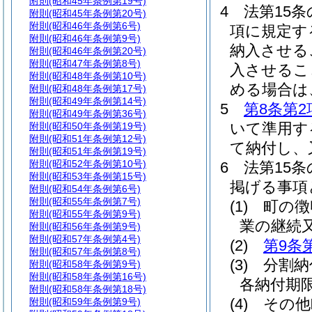
附則
(昭和45年条例第19号)
4
法第15条
附則
(昭和45年条例第20号)
附則
(昭和46年条例第6号)
項に規定す
附則
(昭和46年条例第9号)
納入させる
附則
(昭和46年条例第20号)
附則
(昭和47年条例第8号)
入させるこ
附則
(昭和48年条例第10号)
める場合は
附則
(昭和48年条例第17号)
附則
(昭和49年条例第14号)
5
第8条第2
附則
(昭和49年条例第36号)
いて準用す
附則
(昭和50年条例第19号)
附則
(昭和51年条例第12号)
て納付し、
附則
(昭和51年条例第19号)
附則
(昭和52年条例第10号)
6
法第15
附則
(昭和53年条例第15号)
掲げる事項
附則
(昭和54年条例第6号)
附則
(昭和55年条例第7号)
(1)
町の徴
附則
(昭和55年条例第9号)
業の継続
附則
(昭和56年条例第9号)
附則
(昭和57年条例第4号)
(2)
第9条
附則
(昭和57年条例第8号)
(3)
分割納
附則
(昭和58年条例第9号)
附則
(昭和58年条例第16号)
各納付期
附則
(昭和58年条例第18号)
(4)
その他
附則
(昭和59年条例第9号)