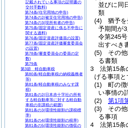
記載されている事項の証明書の
並びに同
交付手数料)
類
第74条
(住宅用地の申告)
第74条の2
(被災住宅用地の申告)
(4)
猶予を
第74条の3
(現所有者の申告)
予期間が
第75条
(固定資産に係る不申告に
関する過料)
令第245
第76条
(固定資産評価員の設置)
第77条
(固定資産評価審査委員会
出すべき
の設置)
(5)
その他
第78条
(審査委員会の委員の定
数)
る書類
第79条
3
法第15
第3節
軽自動車税
第80条
(軽自動車税の納税義務者
げる事項と
等)
(1)
町の徴
第81条
(軽自動車税のみなす課
税)
い事情の
第81条の2
(日本赤十字社の所有
(2)
第1項
する軽自動車等に対する軽自動
車税の非課税の範囲)
(3)
その他
第81条の3
(環境性能割の課税標
準)
る事項
第81条の4
(環境性能割の税率)
4
法第15
第81条の5
(環境性能割の徴収の