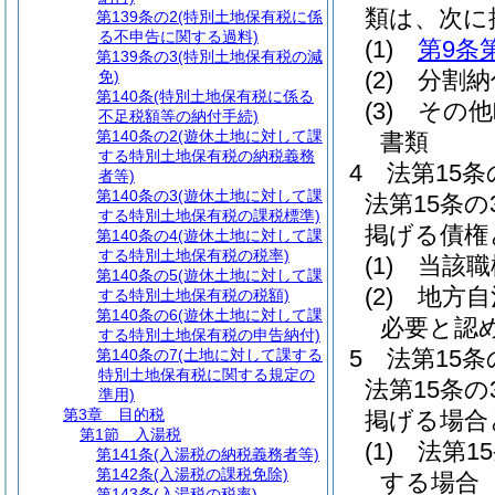
類は、次に
第139条の2
(特別土地保有税に係
る不申告に関する過料)
(1)
第9条
第139条の3
(特別土地保有税の減
(2)
分割納
免)
第140条
(特別土地保有税に係る
(3)
その他
不足税額等の納付手続)
第140条の2
(遊休土地に対して課
書類
する特別土地保有税の納税義務
4
法第15
者等)
第140条の3
(遊休土地に対して課
法第15条
する特別土地保有税の課税標準)
掲げる債権
第140条の4
(遊休土地に対して課
する特別土地保有税の税率)
(1)
当該職
第140条の5
(遊休土地に対して課
(2)
地方自
する特別土地保有税の税額)
第140条の6
(遊休土地に対して課
必要と認
する特別土地保有税の申告納付)
5
法第15
第140条の7
(土地に対して課する
特別土地保有税に関する規定の
法第15条
準用)
第3章
目的税
掲げる場合
第1節
入湯税
(1)
法第1
第141条
(入湯税の納税義務者等)
第142条
(入湯税の課税免除)
する場合
第143条
(入湯税の税率)