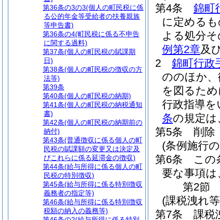
第4条
錦町
第36条の3の3
(個人の町民税に係
る公的年金等受給者の扶養親族
に定めるも
等申告書)
よる処分そ
第36条の4
(町民税に係る不申告
に関する過料)
例第2章
及
第37条
(個人の町民税の賦課期
日)
2
錦町行政
第38条
(個人の町民税の徴収の方
ののほか、
法等)
第39条
を図るため
第40条
(個人の町民税の納期)
行政指導を
第41条
(個人の町民税の納税通知
書)
条
の規定は
第42条
(個人の町民税の納期前の
第5条
削除
納付)
第43条
(普通徴収に係る個人の町
(条例施行の
民税の賦課額の変更又は決定及
第6条
この
びこれらに係る延滞金の徴収)
第44条
(給与所得に係る個人の町
要な事項は
民税の特別徴収)
第45条
(給与所得に係る特別徴収
第2節
義務者の指定等)
(課税洩れ
第46条
(給与所得に係る特別徴収
税額の納入の義務等)
第7条
課税
第46条の2
(給与所得に係る特別