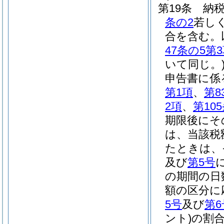
第19条
納
条の2
若し
合を含む。
47条の5第
いて同じ。
申告書に係
第1項
、
第8
2項
、
第10
期限後にそ
は、当該税
たときは、
及び
第5号
の期間の日
額の区分に
5号
及び
第6
ント)
の割