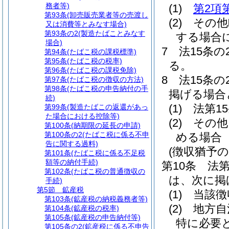
務者等)
(1)
第2項
第93条
(卸売販売業者等の売渡し
(2)
その他
又は消費等とみなす場合)
第93条の2
(製造たばことみなす
する場合
場合)
7
法15条
第94条
(たばこ税の課税標準)
第95条
(たばこ税の税率)
る。
第96条
(たばこ税の課税免除)
8
法15条
第97条
(たばこ税の徴収の方法)
第98条
(たばこ税の申告納付の手
掲げる場合
続)
(1)
法第1
第99条
(製造たばこの返還があっ
た場合における控除等)
(2)
その他
第100条
(納期限の延長の申請)
第100条の2
(たばこ税に係る不申
める場合
告に関する過料)
(徴収猶予の
第101条
(たばこ税に係る不足税
額等の納付手続)
第10条
法第
第102条
(たばこ税の普通徴収の
は、次に掲
手続)
第5節
鉱産税
(1)
当該徴
第103条
(鉱産税の納税義務者等)
(2)
地方自
第104条
(鉱産税の税率)
第105条
(鉱産税の申告納付等)
特に必要
第105条の2
(鉱産税に係る不申告