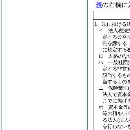
表
の右欄に
1 次に掲げる
イ 法人税法第
定する公益法
割を課する
に規定する
ロ 人格のな
ハ 一般社団
定する非営
該当するも
当するものを
ニ 保険業法
法人で資本
までに掲げ
ホ 資本金等
等の額をい
る法人
(法
を行わない