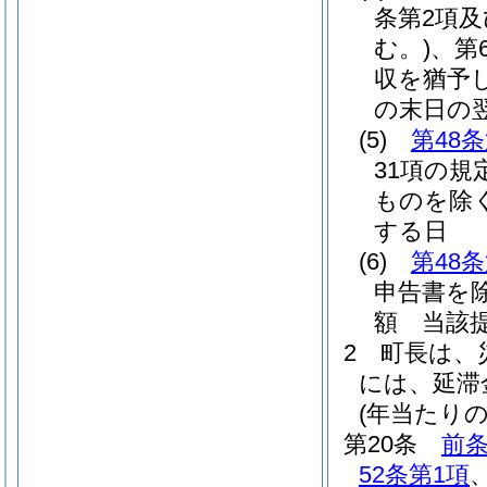
条第2項及
む。)
、第
収を猶予
の末日の
(5)
第48
31項の規
ものを除く
する日
(6)
第48
申告書を除
額 当該
2
町長は、
には、延滞
(年当たり
第20条
前
52条第1項