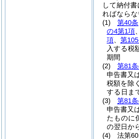
して納付書
ればならな
(1)
第40条
の4第1項
項
、
第10
入する税
期間
(2)
第81
申告書又
税額を除く
する日ま
(3)
第81
申告書又
たものに
の翌日か
(4)
法第6