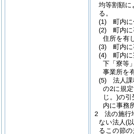
均等割額に
る。
(1)
町内に
(2)
町内に
住所を有
(3)
町内に
(4)
町内に
下「寮等」
事業所を
(5)
法人課
の2に規
じ。)
の引
内に事務
2
法の施行
ない法人
(
るこの節の