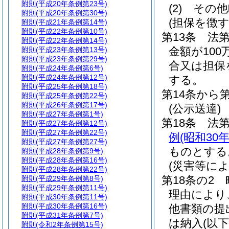
附則
(平成20年条例第23号)
(2)
その他
附則
(平成20年条例第30号)
(担保を徴
附則
(平成21年条例第14号)
附則
(平成22年条例第10号)
第13条
法
附則
(平成22年条例第14号)
金額が10
附則
(平成23年条例第13号)
附則
(平成23年条例第29号)
合又は担保
附則
(平成24年条例第6号)
附則
(平成24年条例第12号)
する。
附則
(平成25年条例第18号)
第14条から
附則
(平成25年条例第22号)
附則
(平成26年条例第17号)
(公示送達)
附則
(平成27年条例第1号)
第18条
法第
附則
(平成27年条例第12号)
附則
(平成27年条例第22号)
例
(昭和30
附則
(平成27年条例第27号)
ものとする
附則
(平成28年条例第9号)
附則
(平成28年条例第16号)
(災害等に
附則
(平成28年条例第22号)
第18条の2
附則
(平成29年条例第8号)
附則
(平成29年条例第11号)
理由により
附則
(平成30年条例第11号)
附則
(平成30年条例第16号)
他書類の提
附則
(平成31年条例第7号)
は納入
(以
附則
(令和2年条例第15号)