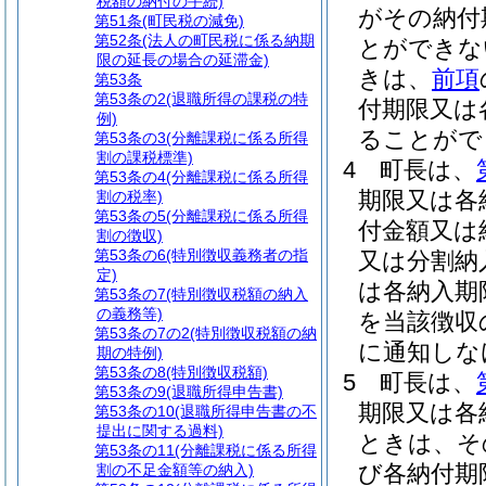
税額の納付の手続)
がその納付
第51条
(町民税の減免)
第52条
(法人の町民税に係る納期
とができな
限の延長の場合の延滞金)
きは、
前項
第53条
第53条の2
(退職所得の課税の特
付期限又は
例)
ることがで
第53条の3
(分離課税に係る所得
割の課税標準)
4
町長は、
第53条の4
(分離課税に係る所得
期限又は各
割の税率)
第53条の5
(分離課税に係る所得
付金額又は
割の徴収)
第53条の6
(特別徴収義務者の指
又は分割納
定)
は各納入期
第53条の7
(特別徴収税額の納入
の義務等)
を当該徴収
第53条の7の2
(特別徴収税額の納
に通知しな
期の特例)
第53条の8
(特別徴収税額)
5
町長は、
第53条の9
(退職所得申告書)
期限又は各
第53条の10
(退職所得申告書の不
提出に関する過料)
ときは、そ
第53条の11
(分離課税に係る所得
び各納付期
割の不足金額等の納入)