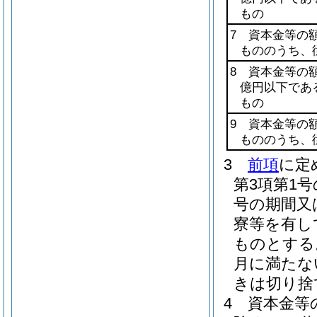
もの
7 資本金等の
もののうち、
8 資本金等の
億円以下であ
もの
9 資本金等の
もののうち、
3
前項
に定
第3項第1
号の期間又
寮等を有し
ものとする
月に満たな
きは切り捨
4
資本金等