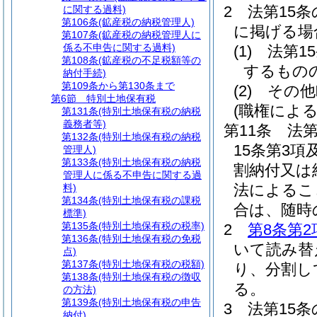
2
法第15
に関する過料)
第106条
(鉱産税の納税管理人)
に掲げる場
第107条
(鉱産税の納税管理人に
係る不申告に関する過料)
(1)
法第1
第108条
(鉱産税の不足税額等の
するもの
納付手続)
第109条から第130条まで
(2)
その他
第6節
特別土地保有税
(職権によ
第131条
(特別土地保有税の納税
義務者等)
第11条
法第
第132条
(特別土地保有税の納税
15条第3
管理人)
第133条
(特別土地保有税の納税
割納付又は
管理人に係る不申告に関する過
法によるこ
料)
第134条
(特別土地保有税の課税
合は、随時
標準)
第135条
(特別土地保有税の税率)
2
第8条第2
第136条
(特別土地保有税の免税
いて読み替
点)
第137条
(特別土地保有税の税額)
り、分割し
第138条
(特別土地保有税の徴収
る。
の方法)
第139条
(特別土地保有税の申告
3
法第15
納付)