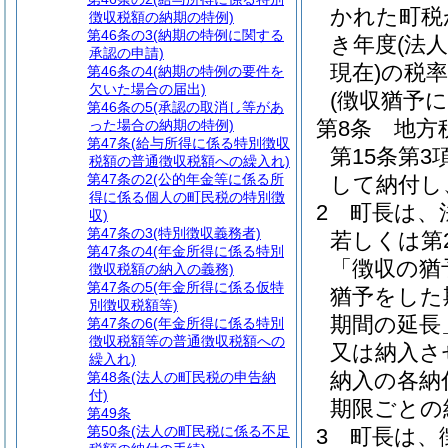
かれた町税
徴収税額の納期の特例)
第46条の3
(納期の特例に関する
き年度
(法
承認の申請)
現在)
の税
第46条の4
(納期の特例の要件を
欠いた場合の届出)
(徴収猶予
第46条の5
(承認の取消し等があ
第8条
地方
った場合の納期の特例)
第47条
(給与所得に係る特別徴収
第15条第
税額の普通徴収税額への繰入れ)
第47条の2
(公的年金等に係る所
して納付し
得に係る個人の町民税の特別徴
2
町長は、
収)
第47条の3
(特別徴収義務者)
若しくは第
第47条の4
(年金所得に係る特別
「徴収の猶
徴収税額の納入の義務)
第47条の5
(年金所得に係る仮特
猶予をした
別徴収税額等)
期間の延長
第47条の6
(年金所得に係る特別
徴収税額等の普通徴収税額への
又は納入さ
繰入れ)
納入の各納
第48条
(法人の町民税の申告納
付)
期限ごとの
第49条
第50条
(法人の町民税に係る不足
3
町長は、