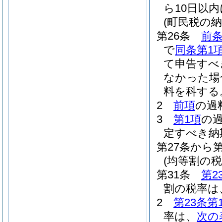
ら10日以
(町民税の
第26条
前条
で
同条第1
て申告すべ
なかった場
料を科する
2
前項
の過
3
第1項
の
定すべき納
第27条から
(均等割の税
第31条
第2
割の税率は、
2
第23条第
率は、
次の