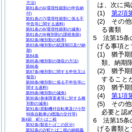
方法)
は、次に掲
第81条の6
(環境性能割の申告納
(1)
第2項
付)
第81条の7
(環境性能割に係る不
(2)
その他
申告等に関する過料)
る書類
第81条の8
(環境性能割の減免)
第81条の9
(種別割の課税免除)
5
法第15
第82条
(種別割の税率)
げる事項と
第83条
(種別割の賦課期日及び納
期)
(1)
猶予期
第84条
第85条
(種別割の徴収の方法)
類、納期
第86条
(2)
猶予期
第87条
(種別割に関する申告又は
報告)
すること
第88条
(種別割に係る不申告等に
(3)
猶予期
関する過料)
第89条
(種別割の減免)
(4)
第1項
第90条
(身体障害者等に対する種
(5)
その他
別割の減免)
第91条
(原動機付自転車及び小型
必要と認
特殊自動車の標識の交付等)
6
法第15
第4節
町たばこ税
第92条
(製造たばこの区分)
げる書類と
第92条の2
(町たばこ税の納税義