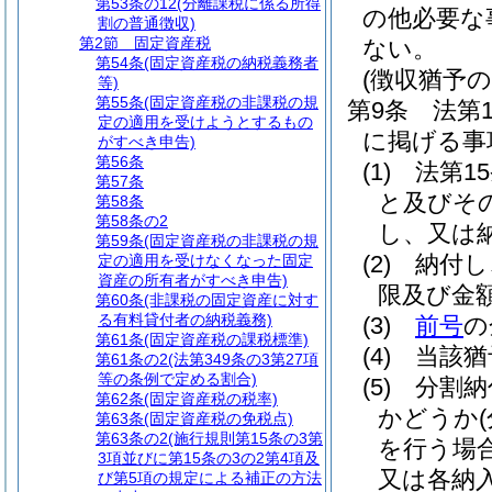
第53条の12
(分離課税に係る所得
の他必要な
割の普通徴収)
第2節
固定資産税
ない。
第54条
(固定資産税の納税義務者
(徴収猶予の
等)
第55条
(固定資産税の非課税の規
第9条
法第
定の適用を受けようとするもの
に掲げる事
がすべき申告)
第56条
(1)
法第1
第57条
と及びそ
第58条
第58条の2
し、又は
第59条
(固定資産税の非課税の規
(2)
納付し
定の適用を受けなくなった固定
資産の所有者がすべき申告)
限及び金
第60条
(非課税の固定資産に対す
る有料貸付者の納税義務)
(3)
前号
の
第61条
(固定資産税の課税標準)
(4)
当該猶
第61条の2
(法第349条の3第27項
等の条例で定める割合)
(5)
分割納
第62条
(固定資産税の税率)
かどうか
第63条
(固定資産税の免税点)
第63条の2
(施行規則第15条の3第
を行う場
3項並びに第15条の3の2第4項及
又は各納
び第5項の規定による補正の方法