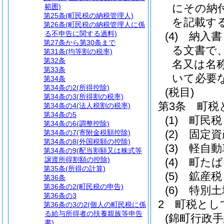
にその納
範囲)
第25条
(町民税の納税管理人)
を記載す
第26条
(町民税の納税管理人に係
る不申告に関する過料)
(4)
納入書
第27条から第30条まで
る文書で
第31条
(均等割の税率)
第32条
名又は名
第33条
いて必要
第34条
第34条の2
(所得控除)
(税目)
第34条の3
(所得割の税率)
第3条
町税
第34条の4
(法人税割の税率)
第34条の5
(1)
町民税
第34条の6
(調整控除)
(2)
固定資
第34条の7
(寄附金税額控除)
第34条の8
(外国税額の控除)
(3)
軽自動
第34条の9
(配当割額又は株式等
譲渡所得割額の控除)
(4)
町たば
第35条
(所得の計算)
(5)
鉱産税
第36条
第36条の2
(町民税の申告)
(6)
特別土
第36条の3
2
町税とし
第36条の3の2
(個人の町民税に係
る給与所得者の扶養親族等申告
(錦町行政
書)