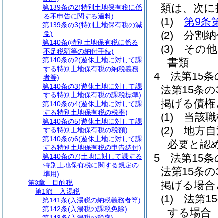
類は、次に
第139条の2
(特別土地保有税に係
る不申告に関する過料)
(1)
第9条
第139条の3
(特別土地保有税の減
(2)
分割納
免)
第140条
(特別土地保有税に係る
(3)
その他
不足税額等の納付手続)
第140条の2
(遊休土地に対して課
書類
する特別土地保有税の納税義務
4
法第15
者等)
第140条の3
(遊休土地に対して課
法第15条
する特別土地保有税の課税標準)
掲げる債権
第140条の4
(遊休土地に対して課
する特別土地保有税の税率)
(1)
当該職
第140条の5
(遊休土地に対して課
(2)
地方自
する特別土地保有税の税額)
第140条の6
(遊休土地に対して課
必要と認
する特別土地保有税の申告納付)
5
法第15
第140条の7
(土地に対して課する
特別土地保有税に関する規定の
法第15条
準用)
第3章
目的税
掲げる場合
第1節
入湯税
(1)
法第1
第141条
(入湯税の納税義務者等)
第142条
(入湯税の課税免除)
する場合
第143条
(入湯税の税率)