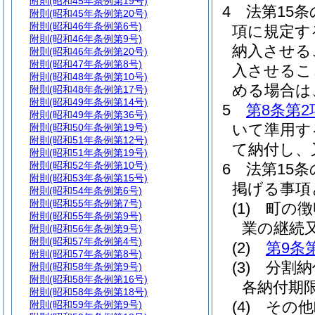
附則
(昭和45年条例第19号)
4
法第15条
附則
(昭和45年条例第20号)
附則
(昭和46年条例第6号)
項に規定す
附則
(昭和46年条例第9号)
納入させる
附則
(昭和46年条例第20号)
附則
(昭和47年条例第8号)
入させるこ
附則
(昭和48年条例第10号)
める場合は
附則
(昭和48年条例第17号)
附則
(昭和49年条例第14号)
5
第8条第2
附則
(昭和49年条例第36号)
いて準用す
附則
(昭和50年条例第19号)
附則
(昭和51年条例第12号)
て納付し、
附則
(昭和51年条例第19号)
附則
(昭和52年条例第10号)
6
法第15
附則
(昭和53年条例第15号)
掲げる事項
附則
(昭和54年条例第6号)
附則
(昭和55年条例第7号)
(1)
町の徴
附則
(昭和55年条例第9号)
業の継続
附則
(昭和56年条例第9号)
附則
(昭和57年条例第4号)
(2)
第9条
附則
(昭和57年条例第8号)
(3)
分割納
附則
(昭和58年条例第9号)
附則
(昭和58年条例第16号)
各納付期
附則
(昭和58年条例第18号)
(4)
その他
附則
(昭和59年条例第9号)