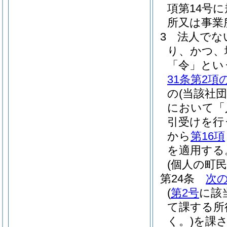
項第14号
所又は事業
3
法人でな
り、かつ、
「令」とい
31条第2項
の
(当該社
において「
引受けを行
から
第16項
を適用する
(個人の町
第24条
次
(
第2号
に該
て課する所
く。)
を課