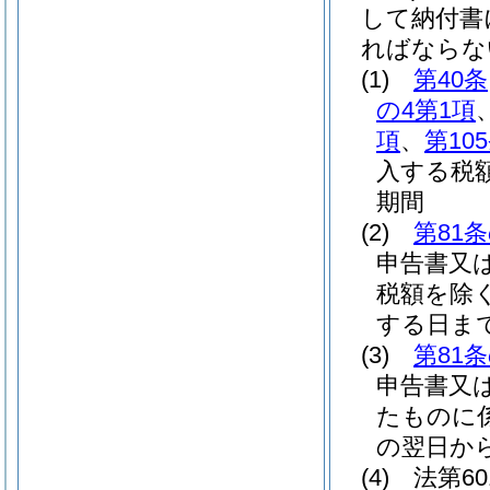
して納付書
ればならな
(1)
第40条
の4第1項
項
、
第10
入する税
期間
(2)
第81
申告書又
税額を除く
する日ま
(3)
第81
申告書又
たものに
の翌日か
(4)
法第6