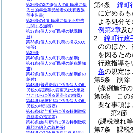
第4条
錦町
第36条の3の3
(個人の町民税に係
る公的年金等受給者の扶養親族
に定めるも
等申告書)
よる処分そ
第36条の4
(町民税に係る不申告
に関する過料)
例第2章
及
第37条
(個人の町民税の賦課期
日)
2
錦町行政
第38条
(個人の町民税の徴収の方
ののほか、
法等)
第39条
を図るため
第40条
(個人の町民税の納期)
行政指導を
第41条
(個人の町民税の納税通知
書)
条
の規定は
第42条
(個人の町民税の納期前の
第5条
削除
納付)
第43条
(普通徴収に係る個人の町
(条例施行の
民税の賦課額の変更又は決定及
第6条
この
びこれらに係る延滞金の徴収)
第44条
(給与所得に係る個人の町
要な事項は
民税の特別徴収)
第45条
(給与所得に係る特別徴収
第2節
義務者の指定等)
(課税洩れ
第46条
(給与所得に係る特別徴収
税額の納入の義務等)
第7条
課税
第46条の2
(給与所得に係る特別