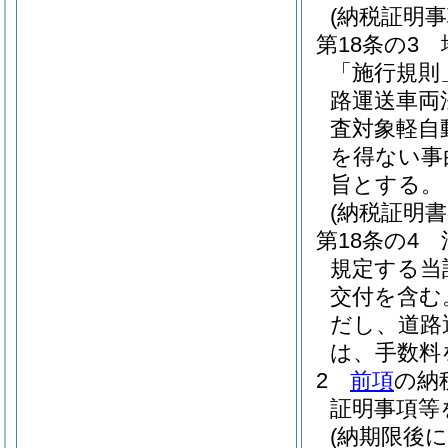
(納税証明事
第18条の3
「施行規則
路運送車両
査対象軽自
を得ない事
旨とする。
(納税証明
第18条の4
規定する当
交付を含む
だし、道路
は、手数料
2
前項
の納
証明事項等
(納期限後