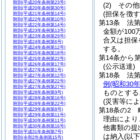
附則
(平成20年条例第23号)
(2)
その他
附則
(平成20年条例第30号)
(担保を徴
附則
(平成21年条例第14号)
附則
(平成22年条例第10号)
第13条
法
附則
(平成22年条例第14号)
金額が10
附則
(平成23年条例第13号)
附則
(平成23年条例第29号)
合又は担保
附則
(平成24年条例第6号)
附則
(平成24年条例第12号)
する。
附則
(平成25年条例第18号)
第14条から
附則
(平成25年条例第22号)
附則
(平成26年条例第17号)
(公示送達)
附則
(平成27年条例第1号)
第18条
法第
附則
(平成27年条例第12号)
附則
(平成27年条例第22号)
例
(昭和30
附則
(平成27年条例第27号)
ものとする
附則
(平成28年条例第9号)
附則
(平成28年条例第16号)
(災害等に
附則
(平成28年条例第22号)
第18条の2
附則
(平成29年条例第8号)
附則
(平成29年条例第11号)
理由により
附則
(平成30年条例第11号)
附則
(平成30年条例第16号)
他書類の提
附則
(平成31年条例第7号)
は納入
(以
附則
(令和2年条例第15号)