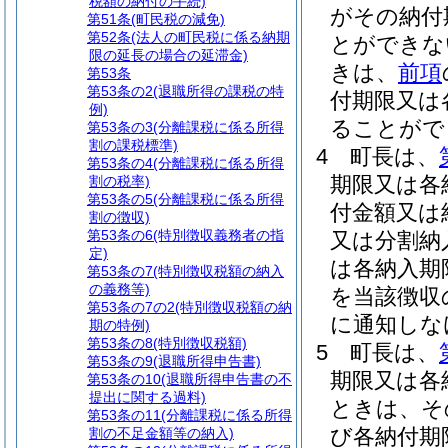
税額の納付の手続)
がその納付
第51条
(町民税の減免)
第52条
(法人の町民税に係る納期
とができな
限の延長の場合の延滞金)
きは、
前項
第53条
第53条の2
(退職所得の課税の特
付期限又は
例)
ることがで
第53条の3
(分離課税に係る所得
割の課税標準)
4
町長は、
第53条の4
(分離課税に係る所得
期限又は各
割の税率)
第53条の5
(分離課税に係る所得
付金額又は
割の徴収)
第53条の6
(特別徴収義務者の指
又は分割納
定)
は各納入期
第53条の7
(特別徴収税額の納入
の義務等)
を当該徴収
第53条の7の2
(特別徴収税額の納
に通知しな
期の特例)
第53条の8
(特別徴収税額)
5
町長は、
第53条の9
(退職所得申告書)
期限又は各
第53条の10
(退職所得申告書の不
提出に関する過料)
ときは、そ
第53条の11
(分離課税に係る所得
び各納付期
割の不足金額等の納入)