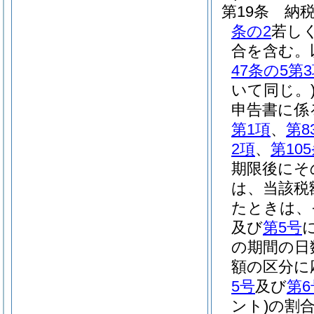
第19条
納
条の2
若し
合を含む。
47条の5第
いて同じ。
申告書に係
第1項
、
第8
2項
、
第10
期限後にそ
は、当該税
たときは、
及び
第5号
の期間の日
額の区分に
5号
及び
第6
ント)
の割