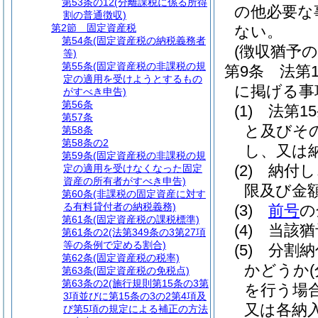
第53条の12
(分離課税に係る所得
の他必要な
割の普通徴収)
第2節
固定資産税
ない。
第54条
(固定資産税の納税義務者
(徴収猶予の
等)
第55条
(固定資産税の非課税の規
第9条
法第
定の適用を受けようとするもの
に掲げる事
がすべき申告)
第56条
(1)
法第1
第57条
と及びそ
第58条
第58条の2
し、又は
第59条
(固定資産税の非課税の規
(2)
納付し
定の適用を受けなくなった固定
資産の所有者がすべき申告)
限及び金
第60条
(非課税の固定資産に対す
る有料貸付者の納税義務)
(3)
前号
の
第61条
(固定資産税の課税標準)
(4)
当該猶
第61条の2
(法第349条の3第27項
等の条例で定める割合)
(5)
分割納
第62条
(固定資産税の税率)
かどうか
第63条
(固定資産税の免税点)
第63条の2
(施行規則第15条の3第
を行う場
3項並びに第15条の3の2第4項及
又は各納
び第5項の規定による補正の方法