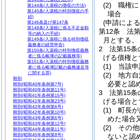
(2)
職権に
第144条
(入湯税の徴収の方法)
第145条
(入湯税の特別徴収の手
場合
続)
(申請によ
第146条及び第147条
第148条
(入湯税に係る不足金額
第12条
法第
等の納入の手続)
月とする。
第149条
(入湯税に係る特別徴収
義務者の経営申告)
2
法第15
第150条
(入湯税の特別徴収義務
者に係る帳簿の記載義務等)
げる債権と
第151条
(入湯税の特別徴収義務
(1)
当該申
者に係る帳簿記載の義務違反等
に関する罪)
(2)
地方自
附則
必要と認
附則
(昭和40年条例第7号)
附則
(昭和40年条例第11号)
3
法第15
附則
(昭和41年条例第15号)
げる場合と
附則
(昭和41年条例第23号)
附則
(昭和42年条例第6号)
(1)
町長が
附則
(昭和42年条例第10号)
めた場合
附則
(昭和43年条例第6号)
附則
(昭和43年条例第12号)
(2)
その他
附則
(昭和44年条例第11号)
附則
(昭和45年条例第8号)
ないと認