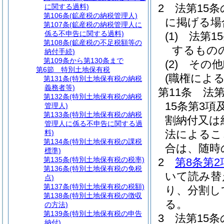
2
法第15
に関する過料)
第106条
(鉱産税の納税管理人)
に掲げる場
第107条
(鉱産税の納税管理人に
係る不申告に関する過料)
(1)
法第1
第108条
(鉱産税の不足税額等の
するもの
納付手続)
第109条から第130条まで
(2)
その他
第6節
特別土地保有税
(職権によ
第131条
(特別土地保有税の納税
義務者等)
第11条
法第
第132条
(特別土地保有税の納税
15条第3
管理人)
第133条
(特別土地保有税の納税
割納付又は
管理人に係る不申告に関する過
法によるこ
料)
第134条
(特別土地保有税の課税
合は、随時
標準)
第135条
(特別土地保有税の税率)
2
第8条第2
第136条
(特別土地保有税の免税
いて読み替
点)
第137条
(特別土地保有税の税額)
り、分割し
第138条
(特別土地保有税の徴収
る。
の方法)
第139条
(特別土地保有税の申告
3
法第15
納付)