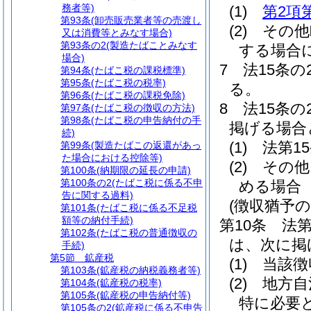
務者等)
(1)
第2項
第93条
(卸売販売業者等の売渡し
(2)
その他
又は消費等とみなす場合)
第93条の2
(製造たばことみなす
する場合
場合)
7
法15条
第94条
(たばこ税の課税標準)
第95条
(たばこ税の税率)
る。
第96条
(たばこ税の課税免除)
8
法15条
第97条
(たばこ税の徴収の方法)
第98条
(たばこ税の申告納付の手
掲げる場合
続)
(1)
法第1
第99条
(製造たばこの返還があっ
た場合における控除等)
(2)
その他
第100条
(納期限の延長の申請)
第100条の2
(たばこ税に係る不申
める場合
告に関する過料)
(徴収猶予の
第101条
(たばこ税に係る不足税
額等の納付手続)
第10条
法第
第102条
(たばこ税の普通徴収の
は、次に掲
手続)
第5節
鉱産税
(1)
当該徴
第103条
(鉱産税の納税義務者等)
(2)
地方自
第104条
(鉱産税の税率)
第105条
(鉱産税の申告納付等)
特に必要
第105条の2
(鉱産税に係る不申告