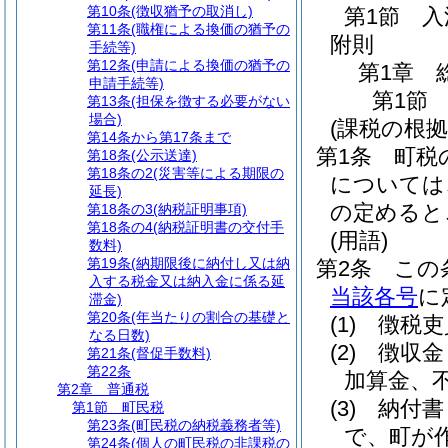
第10条
(徴収猶予の取消し)
第1節
入
第11条
(職権による換価の猶予の
附則
手続等)
第12条
(申請による換価の猶予の
第1章
申請手続等)
第1節
第13条
(担保を徴する必要がない
場合)
(課税の根拠
第14条から第17条まで
第1条
町税
第18条
(公示送達)
第18条の2
(災害等による期限の
については
延長)
の定めると
第18条の3
(納税証明事項)
第18条の4
(納税証明書の交付手
(用語)
数料)
第19条
(納期限後に納付し又は納
第2条
この
入する税金又は納入金に係る延
当該各号
に
滞金)
第20条
(年当たりの割合の基礎と
(1)
徴税吏
なる日数)
(2)
徴収金
第21条
(督促手数料)
第22条
加算金、
第2章
普通税
(3)
納付書
第1節
町民税
第23条
(町民税の納税義務者等)
で、町が
第24条
(個人の町民税の非課税の