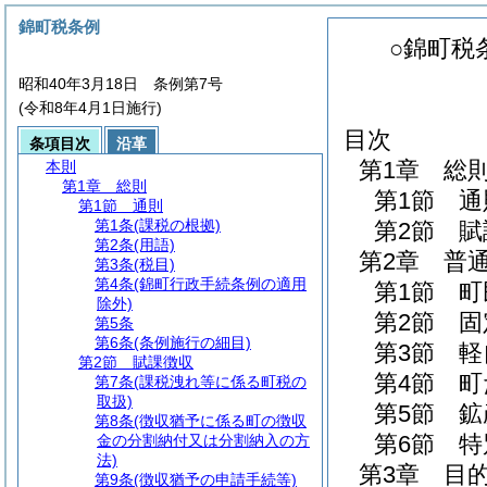
錦町税条例
○錦町税
昭和40年3月18日 条例第7号
(令和8年4月1日施行)
目次
条項目次
沿革
第1章
総
本則
第1章
総則
第1節
通
第1節
通則
第1条
(課税の根拠)
第2節
賦
第2条
(用語)
第2章
普
第3条
(税目)
第4条
(錦町行政手続条例の適用
第1節
町
除外)
第2節
固
第5条
第6条
(条例施行の細目)
第3節
軽
第2節
賦課徴収
第4節
町
第7条
(課税洩れ等に係る町税の
取扱)
第5節
鉱
第8条
(徴収猶予に係る町の徴収
第6節
特
金の分割納付又は分割納入の方
法)
第3章
目
第9条
(徴収猶予の申請手続等)