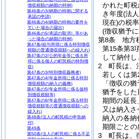
かれた町税
徴収税額の納期の特例)
第46条の3
(納期の特例に関する
き年度
(法
承認の申請)
現在)
の税
第46条の4
(納期の特例の要件を
欠いた場合の届出)
(徴収猶予
第46条の5
(承認の取消し等があ
第8条
地方
った場合の納期の特例)
第47条
(給与所得に係る特別徴収
第15条第
税額の普通徴収税額への繰入れ)
第47条の2
(公的年金等に係る所
して納付し
得に係る個人の町民税の特別徴
2
町長は、
収)
第47条の3
(特別徴収義務者)
若しくは第
第47条の4
(年金所得に係る特別
「徴収の猶
徴収税額の納入の義務)
第47条の5
(年金所得に係る仮特
猶予をした
別徴収税額等)
期間の延長
第47条の6
(年金所得に係る特別
徴収税額等の普通徴収税額への
又は納入さ
繰入れ)
納入の各納
第48条
(法人の町民税の申告納
付)
期限ごとの
第49条
第50条
(法人の町民税に係る不足
3
町長は、