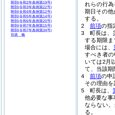
附則
(令和2年条例第19号)
れらの行為
附則
(令和3年条例第22号)
期日その他
附則
(令和4年条例第12号)
附則
(令和5年条例第14号)
する。
附則
(令和6年条例第20号)
2
前項
の指
附則
(令和7年条例第15号)
附則
(令和7年条例第34号)
3
町長は、
別表
略
する期限ま
場合には、
すべき者の
いては2月
て、当該期
4
前項
の申
その理由を
5
町長は、
他必要な事
ならない。
る。