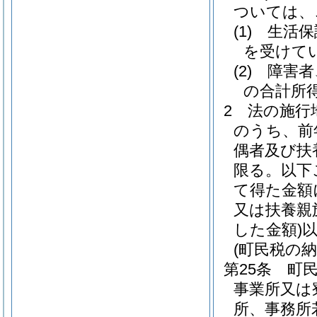
ついては、
(1)
生活保
を受けて
(2)
障害者
の合計所得
2
法の施行
のうち、前
偶者及び扶
限る。以下
て得た金額
又は扶養親
した金額)
(町民税の納
第25条
町
事業所又は
所、事務所