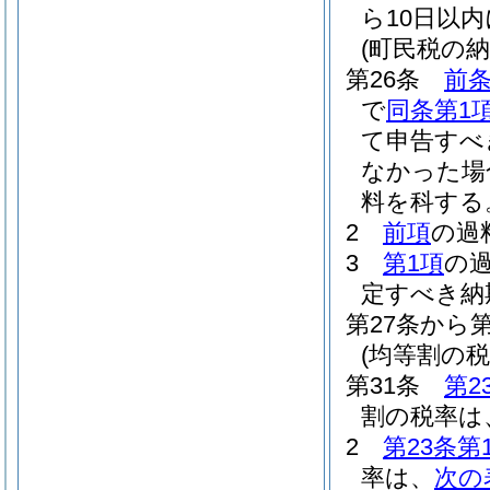
ら10日以
(町民税の
第26条
前条
で
同条第1
て申告すべ
なかった場
料を科する
2
前項
の過
3
第1項
の
定すべき納
第27条から
(均等割の税
第31条
第2
割の税率は、
2
第23条第
率は、
次の