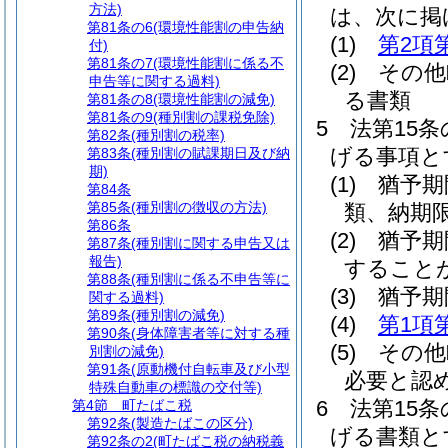
方法)
は、次に掲
第81条の6
(環境性能割の申告納
(1)
第2項
付)
第81条の7
(環境性能割に係る不
(2)
その他
申告等に関する過料)
る書類
第81条の8
(環境性能割の減免)
第81条の9
(種別割の課税免除)
5
法第15
第82条
(種別割の税率)
げる事項と
第83条
(種別割の賦課期日及び納
期)
(1)
猶予期
第84条
第85条
(種別割の徴収の方法)
類、納期
第86条
(2)
猶予期
第87条
(種別割に関する申告又は
報告)
すること
第88条
(種別割に係る不申告等に
(3)
猶予期
関する過料)
第89条
(種別割の減免)
(4)
第1項
第90条
(身体障害者等に対する種
(5)
その他
別割の減免)
第91条
(原動機付自転車及び小型
必要と認
特殊自動車の標識の交付等)
6
法第15
第4節
町たばこ税
第92条
(製造たばこの区分)
げる書類と
第92条の2
(町たばこ税の納税義