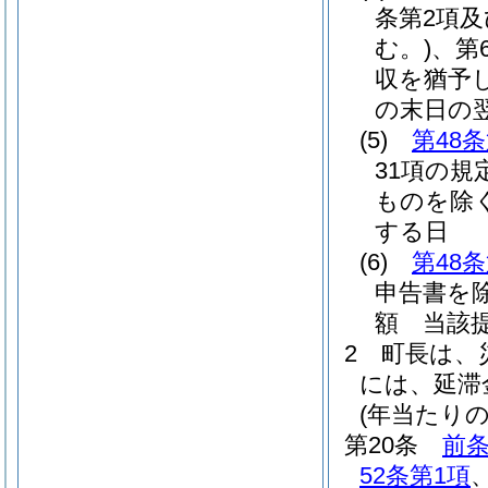
条第2項及
む。)
、第
収を猶予
の末日の
(5)
第48
31項の規
ものを除く
する日
(6)
第48
申告書を除
額 当該
2
町長は、
には、延滞
(年当たり
第20条
前
52条第1項