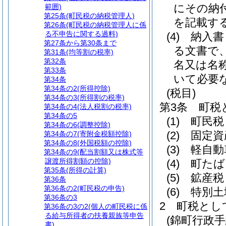
にその納
範囲)
第25条
(町民税の納税管理人)
を記載す
第26条
(町民税の納税管理人に係
る不申告に関する過料)
(4)
納入書
第27条から第30条まで
る文書で
第31条
(均等割の税率)
第32条
名又は名
第33条
いて必要
第34条
第34条の2
(所得控除)
(税目)
第34条の3
(所得割の税率)
第3条
町税
第34条の4
(法人税割の税率)
第34条の5
(1)
町民税
第34条の6
(調整控除)
(2)
固定資
第34条の7
(寄附金税額控除)
第34条の8
(外国税額の控除)
(3)
軽自動
第34条の9
(配当割額又は株式等
譲渡所得割額の控除)
(4)
町たば
第35条
(所得の計算)
(5)
鉱産税
第36条
第36条の2
(町民税の申告)
(6)
特別土
第36条の3
2
町税とし
第36条の3の2
(個人の町民税に係
る給与所得者の扶養親族等申告
(錦町行政
書)