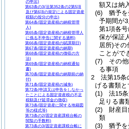
の申出)
額又は納
第63条の3
(法第352条の2第5項
(6)
猶予を
及び第6項の規定による固定資産
税額の按分の申出)
予期間が
第64条
(固定資産税の納税管理
人)
第1項各
第65条
(固定資産税の納税管理人
保が保証
に係る不申告に関する過料)
第66条
(固定資産税の賦課期日)
居所)
その
第67条
(固定資産税の納期)
ことがで
第68条
(固定資産税の徴収の方
法)
(7)
その他
第69条
(固定資産税の納税通知
る事項
書)
第70条
(固定資産税の納期前の納
2
法第15
付)
げる書類と
第71条
(固定資産税の減免)
第72条
(申請又は申告をしなかっ
(1)
法15
たことによる固定資産税の不足
税額及び延滞金の徴収)
足りる書
第73条
(固定資産に関する地籍図
(2)
財産目
等の様式等)
第73条の2
(固定資産課税台帳の
類
閲覧の手数料)
(3)
猶予を
第73条の3
(固定資産課税台帳に