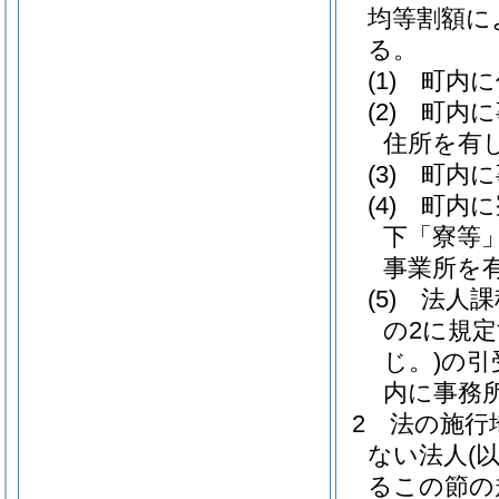
均等割額に
る。
(1)
町内に
(2)
町内に
住所を有
(3)
町内に
(4)
町内に
下「寮等」
事業所を
(5)
法人課
の2に規
じ。)
の引
内に事務
2
法の施行
ない法人
(
るこの節の