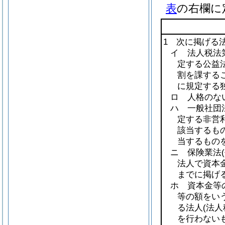
表
の右欄に
1 次に掲げる
イ 法人税法第
定する公益法
割を課する
に規定する
ロ 人格のな
ハ 一般社団
定する非営
該当するも
当するものを
ニ 保険業法
法人で資本
までに掲げ
ホ 資本金等
等の額をい
る法人
(法
を行わない