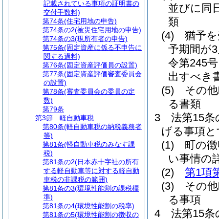
記載されている事項の証明書の
並びに同
交付手数料)
類
第74条
(住宅用地の申告)
第74条の2
(被災住宅用地の申告)
(4)
猶予を
第74条の3
(現所有者の申告)
予期間が
第75条
(固定資産に係る不申告に
関する過料)
令第245
第76条
(固定資産評価員の設置)
第77条
(固定資産評価審査委員会
出すべき
の設置)
(5)
その他
第78条
(審査委員会の委員の定
数)
る書類
第79条
3
法第15
第3節
軽自動車税
第80条
(軽自動車税の納税義務者
げる事項と
等)
(1)
町の徴
第81条
(軽自動車税のみなす課
税)
い事情の
第81条の2
(日本赤十字社の所有
(2)
第1項
する軽自動車等に対する軽自動
車税の非課税の範囲)
(3)
その他
第81条の3
(環境性能割の課税標
準)
る事項
第81条の4
(環境性能割の税率)
4
法第15
第81条の5
(環境性能割の徴収の