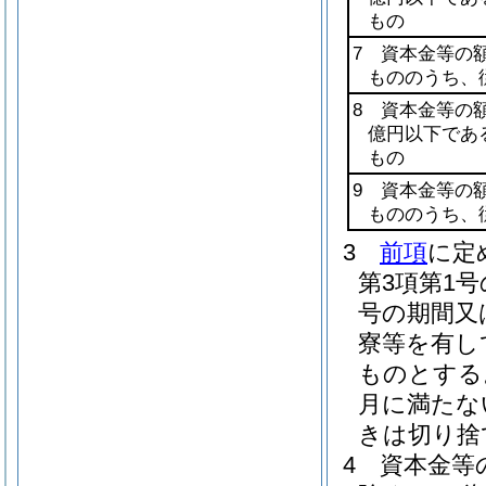
もの
7 資本金等の
もののうち、
8 資本金等の
億円以下であ
もの
9 資本金等の
もののうち、
3
前項
に定
第3項第1
号の期間又
寮等を有し
ものとする
月に満たな
きは切り捨
4
資本金等