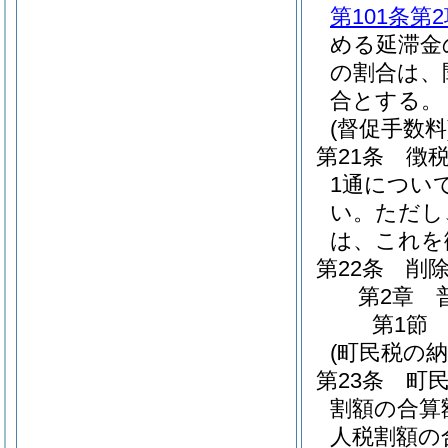
第101条第
める延滞金
の割合は、
合とする。
(督促手数料
第21条
徴
1通につい
い。
ただし
は、これを
第22条
削
第2章
第1節
(町民税の納
第23条
町
割額の合算
人税割額の