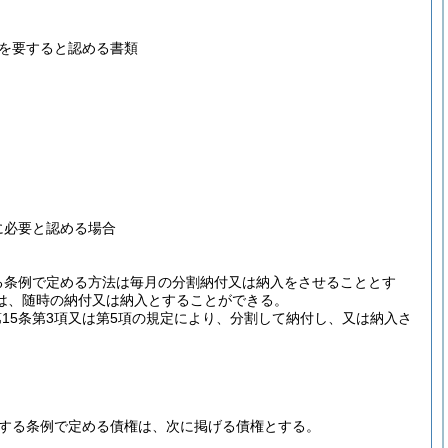
を要すると認める書類
に必要と認める場合
する条例で定める方法は毎月の分割納付又は納入をさせることとす
は、随時の納付又は納入とすることができる。
第15条第3項又は第5項の規定により、分割して納付し、又は納入さ
。
規定する条例で定める債権は、次に掲げる債権とする。