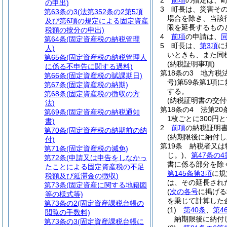
2
前項
の指定は、
の申出)
3
町長は、災害そ
第63条の3
(法第352条の2第5項
場合を除き、当該
及び第6項の規定による固定資産
限を延長するもの
税額の按分の申出)
4
前項
の申請は、
第64条
(固定資産税の納税管理
5
町長は、
第3項
に
人)
いときも、また同
第65条
(固定資産税の納税管理人
(納税証明事項)
に係る不申告に関する過料)
第18条の3
地方税
第66条
(固定資産税の賦課期日)
号)
第59条第1項
第67条
(固定資産税の納期)
する。
第68条
(固定資産税の徴収の方
(納税証明書の交付
法)
第18条の4
法第20
第69条
(固定資産税の納税通知
1枚ごとに300円
書)
2
前項
の納税証明
第70条
(固定資産税の納期前の納
(納期限後に納付
付)
第19条
納税者又は
第71条
(固定資産税の減免)
じ。)
、
第47条の4
第72条
(申請又は申告をしなかっ
書に係る部分を除
たことによる固定資産税の不足
第145条第3項
に規
税額及び延滞金の徴収)
は、その延長され
第73条
(固定資産に関する地籍図
(
次の各号
に掲げる
等の様式等)
を乗じて計算した
第73条の2
(固定資産課税台帳の
(1)
第40条
、
第4
閲覧の手数料)
納期限後に納付
第73条の3
(固定資産課税台帳に