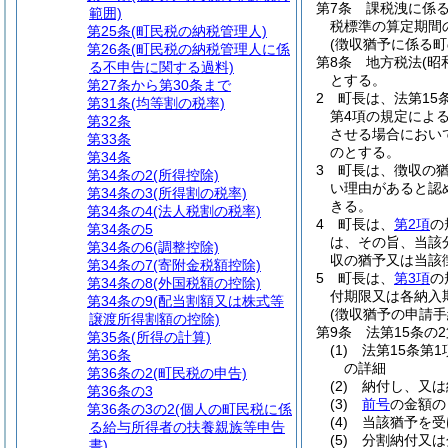
第7条
課税洩に係
範囲)
税標準の算定期間
第25条
(町民税の納税管理人)
(徴収猶予に係る
第26条
(町民税の納税管理人に係
第8条
地方税法
(昭
る不申告に関する過料)
とする。
第27条から第30条まで
2
町長は、法第15
第31条
(均等割の税率)
第4項の規定によ
第32条
させる場合におい
第33条
のとする。
第34条
3
町長は、徴収の
第34条の2
(所得控除)
い理由があると認
第34条の3
(所得割の税率)
きる。
第34条の4
(法人税割の税率)
4
町長は、
第2項
の
第34条の5
は、その旨、当該
第34条の6
(調整控除)
収の猶予又は当該
第34条の7
(寄附金税額控除)
5
町長は、
第3項
の
第34条の8
(外国税額の控除)
付期限又は各納入
第34条の9
(配当割額又は株式等
(徴収猶予の申請手
譲渡所得割額の控除)
第9条
法第15条の
第35条
(所得の計算)
(1)
法第15条第
第36条
の詳細
第36条の2
(町民税の申告)
(2)
納付し、又は
第36条の3
(3)
前号
の金額の
第36条の3の2
(個人の町民税に係
(4)
当該猶予を受
る給与所得者の扶養親族等申告
(5)
分割納付又は
書)