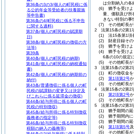
は分割納入の各
第36条の3の3
(個人の町民税に係
(6)
猶予を受けよ
る公的年金等受給者の扶養親族
量、価額及び所
等申告書)
きない特別の事
第36条の4
(町民税に係る不申告
(7)
その他町長が
に関する過料)
2
法第15条の2第
第37条
(個人の町民税の賦課期
(1)
法15条第1
日)
(2)
財産目録その
第38条
(個人の町民税の徴収の方
(3)
猶予を受けよ
法等)
(4)
猶予を受けよ
第39条
6条の10の規
第40条
(個人の町民税の納期)
(5)
その他町長が
第41条
(個人の町民税の納税通知
3
法第15条の2第
書)
(1)
町の徴収金を
第42条
(個人の町民税の納期前の
(2)
第1項第2号
か
納付)
(3)
その他町長が
第43条
(普通徴収に係る個人の町
4
法第15条の2第
民税の賦課額の変更又は決定及
(1)
第2項第2号
か
びこれらに係る延滞金の徴収)
(2)
その他町長が
第44条
(給与所得に係る個人の町
5
法第15条の2第
民税の特別徴収)
(1)
猶予期間の延
第45条
(給与所得に係る特別徴収
(2)
猶予期間内に
義務者の指定等)
(3)
猶予期間の延
第46条
(給与所得に係る特別徴収
(4)
第1項第5号
及
税額の納入の義務等)
(5)
その他町長が
第46条の2
(給与所得に係る特別