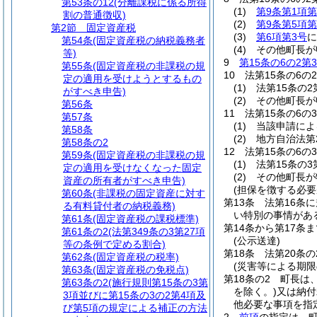
第53条の12
(分離課税に係る所得
(1)
第9条第1項第
割の普通徴収)
(2)
第9条第5項第
第2節
固定資産税
(3)
第6項第3号
に
第54条
(固定資産税の納税義務者
(4)
その他町長が
等)
9
第15条の6の2第
第55条
(固定資産税の非課税の規
10
法第15条の6
定の適用を受けようとするもの
(1)
法第15条の
がすべき申告)
(2)
その他町長が
第56条
11
法第15条の6
第57条
(1)
当該申請によ
第58条
(2)
地方自治法第
第58条の2
12
法第15条の6
第59条
(固定資産税の非課税の規
(1)
法第15条の
定の適用を受けなくなった固定
(2)
その他町長が
資産の所有者がすべき申告)
(担保を徴する必要
第60条
(非課税の固定資産に対す
第13条
法第16条
る有料貸付者の納税義務)
い特別の事情があ
第61条
(固定資産税の課税標準)
第14条から第17条ま
第61条の2
(法第349条の3第27項
(公示送達)
等の条例で定める割合)
第18条
法第20条
第62条
(固定資産税の税率)
(災害等による期限
第63条
(固定資産税の免税点)
第18条の2
町長は
第63条の2
(施行規則第15条の3第
を除く。)
又は納付
3項並びに第15条の3の2第4項及
他必要な事項を指
び第5項の規定による補正の方法