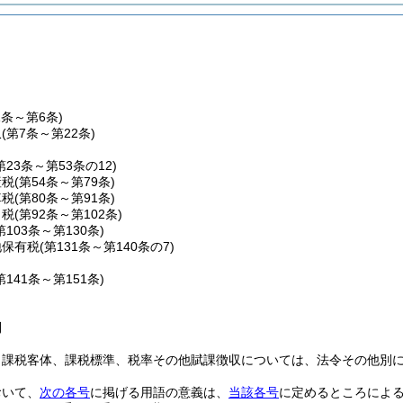
1条～第6条)
収
(第7条～第22条)
第23条～第53条の12)
産税
(第54条～第79条)
車税
(第80条～第91条)
こ税
(第92条～第102条)
第103条～第130条)
地保有税
(第131条～第140条の7)
第141条～第151条)
則
、課税客体、課税標準、税率その他賦課徴収については、法令その他別
おいて、
次の各号
に掲げる用語の意義は、
当該各号
に定めるところによ