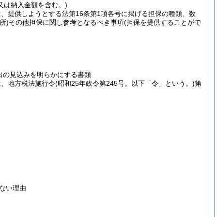
又は納入金額を含む。)
は、提供しようとする法第16条第1項各号に掲げる担保の種類、数
所)
その他担保に関し参考となるべき事項
(担保を提供することがで
出の見込みを明らかにする書類
は、地方税法施行令
(昭和25年政令第245号。以下「令」という。)
第
ない理由