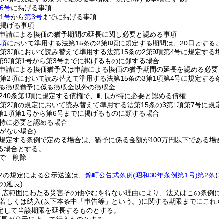
6号
に掲げる事項
1号
から
第3号
までに掲げる事項
掲げる事項
申請による換価の猶予期間の延長に関し必要と認める事項
3項
において準用する法第15条の2第8項に規定する期間は、20日とする
の2第3項において読み替えて準用する法第15条の2第9項第4号に規定す
2第9項第1号から第3号までに掲げるものに類する場合
申請による換価猶予又は申請による換価の猶予期間の延長を認める必要
の3第2項において読み替えて準用する法第15条の3第1項第4号に規定す
る徴収猶予に係る徴収金以外の徴収金
240条第1項に規定する債権で、町長が特に必要と認める債権
の3第2項の規定において読み替えて準用する法第15条の3第1項第7号
3第1項第1号から第6号までに掲げるものに類する場合
特に必要と認める場合
がない場合)
に規定する条例で定める場合は、猶予に係る金額が100万円以下である
る場合とする。
で
削除
の2の規定による公示送達は、
錦町公告式条例
(昭和30年条例第1号)
第2条
の延長)
、広範囲にわたる災害その他やむを得ない理由により、法又はこの条例
若しくは納入
(以下本条中「申告等」という。)
に関する期限までにこれ
定して当該期限を延長するものとする。