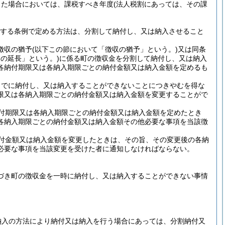
した場合においては、課税すべき年度
(法人税割にあっては、その課
規定する条例で定める方法は、分割して納付し、又は納入させること
徴収の猶予
(以下この節において「徴収の猶予」という。)
又は同条
の延長」という。)
に係る町の徴収金を分割して納付し、又は納入
各納付期限又は各納入期限ごとの納付金額又は納入金額を定めるも
までに納付し、又は納入することができないことにつきやむを得な
限又は各納入期限ごとの納付金額又は納入金額を変更することがで
付期限又は各納入期限ごとの納付金額又は納入金額を定めたとき
各納入期限ごとの納付金額又は納入金額その他必要な事項を当該徴
付金額又は納入金額を変更したときは、その旨、その変更後の各納
必要な事項を当該変更を受けた者に通知しなければならない。
基づき町の徴収金を一時に納付し、又は納入することができない事情
納入の方法により納付又は納入を行う場合にあっては、分割納付又