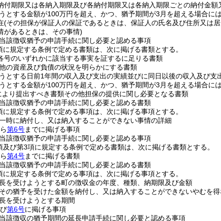
納付期限又は各納入期限及び各納付期限又は各納入期限ごとの納付金額
うとする金額が100万円を超え、かつ、猶予期間が3月を超える場合に
在
(その担保が保証人の保証であるときは、保証人の氏名及び住所又は居
情があるときは、その事情)
当該徴収猶予の申請手続に関し必要と認める事項
1項に規定する条例で定める書類は、次に掲げる書類とする。
項各号のいずれかに該当する事実を証するに足りる書類
他の資産及び負債の状況を明らかにする書類
うとする日前1年間の収入及び支出の実績並びに同日以後の収入及び支
うとする金額が100万円を超え、かつ、猶予期間が3月を超える場合に
定により提出すべき書類その他担保の提供に関し必要となる書類
当該徴収猶予の申請手続に関し必要と認める書類
2項に規定する条例で定める事項は、次に掲げる事項とする。
一時に納付し、又は納入することができない事情の詳細
ら
第6号
までに掲げる事項
当該徴収猶予の申請手続に関し必要と認める事項
2項及び第3項に規定する条例で定める書類は、次に掲げる書類とする。
ら
第4号
までに掲げる書類
当該徴収猶予の申請手続に関し必要と認める書類
3項に規定する条例で定める事項は、次に掲げる事項とする。
長を受けようとする町の徴収金の年度、種類、納期限及び金額
その猶予を受けた金額を納付し、又は納入することができないやむを得
長を受けようとする期間
び
第6号
に掲げる事項
当該徴収の猶予期間の延長申請手続に関し必要と認める事項