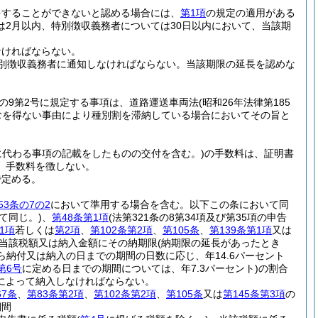
をすることができないと認める場合には、
第1項
の規定の適用がある
2月以内、特別徴収義務者については30日以内において、当該期
なければならない。
別徴収義務者に通知しなければならない。
当該期限の延長を認めな
条の9第2号に規定する事項は、道路運送車両法
(昭和26年法律第185
むを得ない事由により種別割を滞納している場合においてその旨と
所に代わる事項の記載をしたものの交付を含む。)
の手数料は、証明書
、手数料を徴しない。
で定める。
53条の7の2
において準用する場合を含む。以下この条において同
て同じ。)
、
第48条第1項
(法第321条の8第34項及び第35項の申告
1項
若しくは
第2項
、
第102条第2項
、
第105条
、
第139条第1項
又は
当該税額又は納入金額にその納期限
(納期限の延長があったとき
ら納付又は納入の日までの期間の日数に応じ、年14.6パーセント
第6号
に定める日までの期間については、年7.3パーセント)
の割合
によって納入しなければならない。
67条
、
第83条第2項
、
第102条第2項
、
第105条
又は
第145条第3項
の
期間