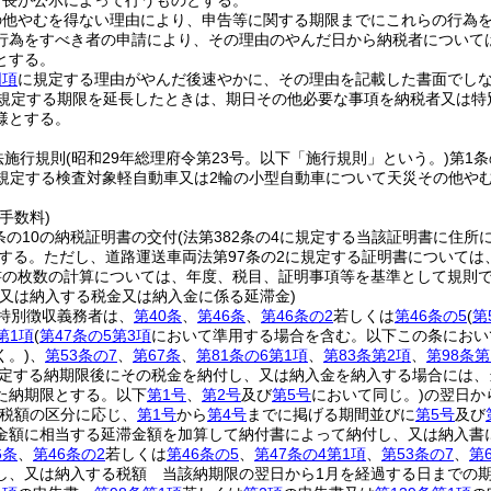
町長が公示によって行うものとする。
の他やむを得ない理由により、申告等に関する期限までにこれらの行為
行為をすべき者の申請により、その理由のやんだ日から納税者については
とする。
同項
に規定する理由がやんだ後速やかに、その理由を記載した書面でし
規定する期限を延長したときは、期日その他必要な事項を納税者又は特
様とする。
法施行規則
(昭和29年総理府令第23号。以下「施行規則」という。)
第1
に規定する検査対象軽自動車又は2輪の小型自動車について天災その他や
手数料)
条の10の納税証明書の交付
(法第382条の4に規定する当該証明書に住
とする。
ただし、道路運送車両法第97条の2に規定する証明書については
書の枚数の計算については、年度、税目、証明事項等を基準として規則
し又は納入する税金又は納入金に係る延滞金)
特別徴収義務者は、
第40条
、
第46条
、
第46条の2
若しくは
第46条の5
(
第
第1項
(
第47条の5第3項
において準用する場合を含む。以下この条におい
く。)
、
第53条の7
、
第67条
、
第81条の6第1項
、
第83条第2項
、
第98条第
定する納期限後にその税金を納付し、又は納入金を納入する場合には、
た納期限とする。以下
第1号
、
第2号
及び
第5号
において同じ。)
の翌日か
税額の区分に応じ、
第1号
から
第4号
までに掲げる期間並びに
第5号
及び
金額に相当する延滞金額を加算して納付書によって納付し、又は納入書
6条
、
第46条の2
若しくは
第46条の5
、
第47条の4第1項
、
第53条の7
、
第
し、又は納入する税額 当該納期限の翌日から1月を経過する日までの