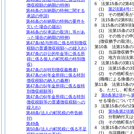
6
法第15条の2第
徴収税額の納期の特例)
(1)
第2項第4号
に
第46条の3
(納期の特例に関する
(2)
その他町長が
承認の申請)
7
法15条の2第8
第46条の4
(納期の特例の要件を
8
法15条の2第9
欠いた場合の届出)
(1)
法第15条の
第46条の5
(承認の取消し等があ
(2)
その他その申
った場合の納期の特例)
(徴収猶予の取消し
第47条
(給与所得に係る特別徴収
第10条
法第15条
税額の普通徴収税額への繰入れ)
(1)
当該徴収猶予
第47条の2
(公的年金等に係る所
(2)
地方自治法第
得に係る個人の町民税の特別徴
2
法第15条の3第
収)
(1)
法第15条の
第47条の3
(特別徴収義務者)
(2)
その他町長が
第47条の4
(年金所得に係る特別
(職権による換価の
徴収税額の納入の義務)
第11条
法第15条
第47条の5
(年金所得に係る仮特
る。
ただし、町長
別徴収税額等)
2
第8条第2項
から
第47条の6
(年金所得に係る特別
せる場合について
徴収税額等の普通徴収税額への
3
法第15条の5の
繰入れ)
(1)
第9条第2項第
第48条
(法人の町民税の申告納
(2)
分割納付又は
付)
(3)
その他町長が
第49条
4
法第15条の5の
第50条
(法人の町民税に係る不足
(1)
当該職権によ