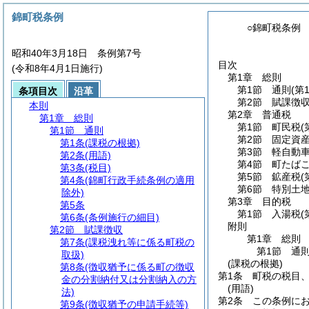
錦町税条例
○錦町税条例
昭和40年3月18日 条例第7号
目次
(令和8年4月1日施行)
第1章
総則
第1節
通則
(第
条項目次
沿革
第2節
賦課徴
本則
第2章
普通税
第1章
総則
第1節
町民税
(
第1節
通則
第2節
固定資
第1条
(課税の根拠)
第3節
軽自動
第2条
(用語)
第4節
町たば
第3条
(税目)
第5節
鉱産税
(
第4条
(錦町行政手続条例の適用
第6節
特別土
除外)
第3章
目的税
第5条
第1節
入湯税
(
第6条
(条例施行の細目)
附則
第2節
賦課徴収
第1章
総則
第7条
(課税洩れ等に係る町税の
第1節
通
取扱)
(課税の根拠)
第8条
(徴収猶予に係る町の徴収
第1条
町税の税目
金の分割納付又は分割納入の方
(用語)
法)
第2条
この条例に
第9条
(徴収猶予の申請手続等)