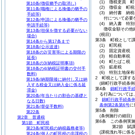
(1)
徴税吏員 町
第10条
(徴収猶予の取消し)
(2)
徴収金 町税
第11条
(職権による換価の猶予の
(3)
納付書 納税
手続等)
付について必要
第12条
(申請による換価の猶予の
(4)
納入書 特別
申請手続等)
徴収金額その他
第13条
(担保を徴する必要がない
(税目)
場合)
第3条
町税として
第14条から第17条まで
(1)
町民税
第18条
(公示送達)
(2)
固定資産税
第18条の2
(災害等による期限の
(3)
軽自動車税
延長)
(4)
町たばこ税
第18条の3
(納税証明事項)
(5)
鉱産税
第18条の4
(納税証明書の交付手
(6)
特別土地保有
数料)
2
町税として課す
第19条
(納期限後に納付し又は納
(錦町行政手続条例
入する税金又は納入金に係る延
第4条
錦町行政手
滞金)
る行為については
第20条
(年当たりの割合の基礎と
2
錦町行政手続条例
なる日数)
条例第2条第6号
に
第21条
(督促手数料)
第5条
削除
第22条
(条例施行の細目)
第2章
普通税
第6条
この条例実
第1節
町民税
第2節
賦
第23条
(町民税の納税義務者等)
(課税洩れ等に係る
第24条
(個人の町民税の非課税の