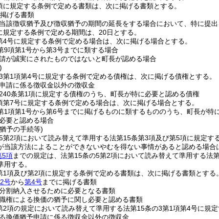
4項に規定する条例で定める書類は、次に掲げる書類とする。
掲げる書類
当該徴収猶予及び徴収猶予の期間の延長をする場合において、特に提出
項に規定する条例で定める期間は、20日とする。
項第4号に規定する条例で定める場合は、次に掲げる場合とする。
2第9項第1号から第3号までに類する場合
請が誠実にされたものではないと町長が認める場合
)
の3第1項第4号に規定する条例で定める債権は、次に掲げる債権とする。
申請に係る徴収金以外の徴収金
240条第1項に規定する債権のうち、町長が特に必要と認める債権
1項第7号に規定する条例で定める場合は、次に掲げる場合とする。
3第1項第1号から第6号までに掲げるものに類するもののうち、町長が特
必要と認める場合
猶予の手続等)
の5第2項において読み替えて準用する法第15条第3項及び第5項に規定
が当該方法によることができないやむを得ない事情があると認める場合
第5項
までの規定は、法第15条の5第2項において読み替えて準用する法
準用する。
2第1項及び第2項に規定する条例で定める書類は、次に掲げる書類とする
2号
から
第4号
までに掲げる書類
分割納入させるために必要となる書類
職権による換価の猶予に関し必要と認める書類
3第2項の規定において読み替えて準用する法第15条の3第1項第4号に
る換価猶予申請に係る徴収金以外の徴収金