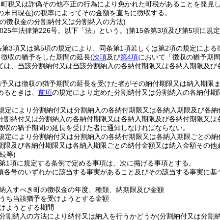
る町税又は詐偽その他不正の行為により免かれた町税があることを発見
の末日現在)
の税率によってその金額を直ちに徴収する。
町の徴収金の分割納付又は分割納入の方法)
和25年法律第226号。以下「法」という。)
第15条第3項及び第5項に
条第3項又は第5項の規定により、同条第1項若しくは第2項の規定による
る徴収の猶予をした期間の延長
(
次項
及び
第4項
において「徴収の猶予期間
ては、当該分割納付又は当該分割納入の各納付期限又は各納入期限及び
猶予又は徴収の猶予期間の延長を受けた者がその納付期限又は納入期限
めるときは、
前項
の規定により定めた分割納付又は分割納入の各納付期
規定により分割納付又は分割納入の各納付期限又は各納入期限及び各納
分割納付又は分割納入の各納付期限又は各納入期限及び各納付期限又は
徴収の猶予期間の延長を受けた者に通知しなければならない。
規定により分割納付又は分割納入の各納付期限又は各納入期限ごとの納
期限及び各納付期限又は各納入期限ごとの納付金額又は納入金額その他
続等)
2第1項に規定する条例で定める事項は、次に掲げる事項とする。
1項各号のいずれかに該当する事実があること及びその該当する事実に
納入すべき町の徴収金の年度、種類、納期限及び金額
うち当該猶予を受けようとする金額
けようとする期間
分割納入の方法により納付又は納入を行うかどうか
(分割納付又は分割