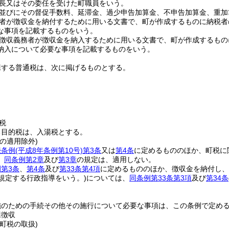
長又はその委任を受けた町職員をいう。
並びにその督促手数料、延滞金、過少申告加算金、不申告加算金、重加
者が徴収金を納付するために用いる文書で、町が作成するものに納税者
な事項を記載するものをいう。
徴収義務者が徴収金を納入するために用いる文書で、町が作成するもの
納入について必要な事項を記載するものをいう。
課する普通税は、次に掲げるものとする。
税
る目的税は、入湯税とする。
の適用除外)
続条例
(平成8年条例第10号)
第3条
又は
第4条
に定めるもののほか、町税に
、
同条例第2章
及び
第3章
の規定は、適用しない。
第3条
、
第4条
及び
第33条第4項
に定めるもののほか、徴収金を納付し、
規定する行政指導をいう。)
については、
同条例第33条第3項
及び
第34条
施のための手続その他その施行について必要な事項は、この条例で定め
課徴収
町税の取扱)