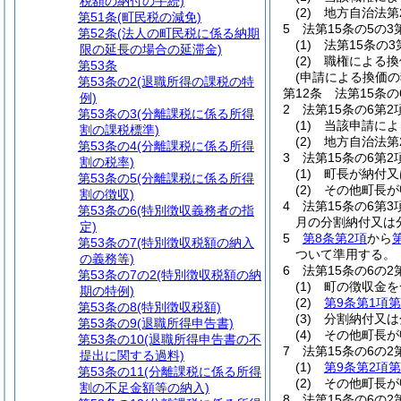
税額の納付の手続)
(2)
地方自治法第
第51条
(町民税の減免)
5
法第15条の5の
第52条
(法人の町民税に係る納期
(1)
法第15条の
限の延長の場合の延滞金)
(2)
職権による換
第53条
(申請による換価の
第53条の2
(退職所得の課税の特
第12条
法第15条
例)
2
法第15条の6第
第53条の3
(分離課税に係る所得
(1)
当該申請によ
割の課税標準)
(2)
地方自治法第
第53条の4
(分離課税に係る所得
3
法第15条の6第
割の税率)
(1)
町長が納付又
第53条の5
(分離課税に係る所得
(2)
その他町長が
割の徴収)
4
法第15条の6第
第53条の6
(特別徴収義務者の指
月の分割納付又は
定)
5
第8条第2項
から
第53条の7
(特別徴収税額の納入
ついて準用する。
の義務等)
6
法第15条の6の
第53条の7の2
(特別徴収税額の納
(1)
町の徴収金を
期の特例)
(2)
第9条第1項第
第53条の8
(特別徴収税額)
(3)
分割納付又は
第53条の9
(退職所得申告書)
(4)
その他町長が
第53条の10
(退職所得申告書の不
7
法第15条の6の
提出に関する過料)
(1)
第9条第2項第
第53条の11
(分離課税に係る所得
(2)
その他町長が
割の不足金額等の納入)
8
法第15条の6の