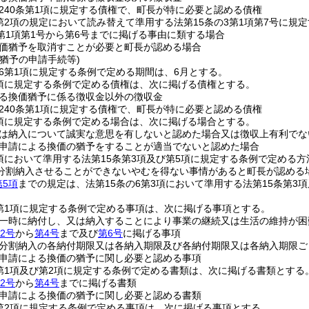
240条第1項に規定する債権で、町長が特に必要と認める債権
3第2項の規定において読み替えて準用する法第15条の3第1項第7号に
3第1項第1号から第6号までに掲げる事由に類する場合
価猶予を取消すことが必要と町長が認める場合
猶予の申請手続等)
の6第1項に規定する条例で定める期間は、6月とする。
2項に規定する条例で定める債権は、次に掲げる債権とする。
る換価猶予に係る徴収金以外の徴収金
240条第1項に規定する債権で、町長が特に必要と認める債権
2項に規定する条例で定める場合は、次に掲げる場合とする。
は納入について誠実な意思を有しないと認めた場合又は徴収上有利でな
申請による換価の猶予をすることが適当でないと認めた場合
3項において準用する法第15条第3項及び第5項に規定する条例で定め
分割納入させることができないやむを得ない事情があると町長が認める
第5項
までの規定は、法第15条の6第3項において準用する法第15条第
2第1項に規定する条例で定める事項は、次に掲げる事項とする。
一時に納付し、又は納入することにより事業の継続又は生活の維持が困
2号
から
第4号
まで及び
第6号
に掲げる事項
分割納入の各納付期限又は各納入期限及び各納付期限又は各納入期限ご
申請による換価の猶予に関し必要と認める事項
2第1項及び第2項に規定する条例で定める書類は、次に掲げる書類とする
2号
から
第4号
までに掲げる書類
申請による換価の猶予に関し必要と認める書類
2第2項に規定する条例で定める事項は、次に掲げる事項とする。