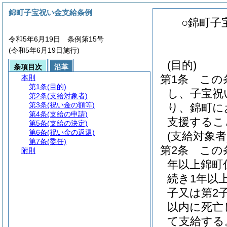
錦町子宝祝い金支給条例
○錦町子
令和5年6月19日 条例第15号
(令和5年6月19日施行)
(目的)
条項目次
沿革
第1条
この
本則
第1条
(目的)
し、子宝祝
第2条
(支給対象者)
第3条
(祝い金の額等)
り、錦町に
第4条
(支給の申請)
支援するこ
第5条
(支給の決定)
第6条
(祝い金の返還)
(支給対象者
第7条
(委任)
第2条
この
附則
年以上錦町
続き1年以
子又は第2
以内に死亡
て支給する