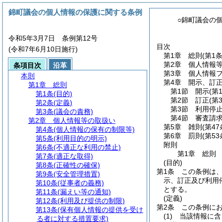
錦町議会の個人情報の保護に関する条例
○錦町議会の
令和5年3月7日 条例第12号
目次
(令和7年6月10日施行)
第1章
総則
(第1
第2章
個人情報
条項目次
沿革
第3章
個人情報
本則
第4章
開示、訂
第1章
総則
第1節
開示
(第
第1条
(目的)
第2節
訂正
(第
第2条
(定義)
第3節
利用停
第3条
(議会の責務)
第4節
審査請
第2章
個人情報等の取扱い
第5章
雑則
(第4
第4条
(個人情報の保有の制限等)
第6章
罰則
(第5
第5条
(利用目的の明示)
附則
第6条
(不適正な利用の禁止)
第1章
総則
第7条
(適正な取得)
(目的)
第8条
(正確性の確保)
第1条
この条例は
第9条
(安全管理措置)
示、訂正及び利用
第10条
(従事者の義務)
とする。
第11条
(漏えい等の通知)
(定義)
第12条
(利用及び提供の制限)
第2条
この条例に
第13条
(保有個人情報の提供を受け
(1)
当該情報に含
る者に対する措置要求)