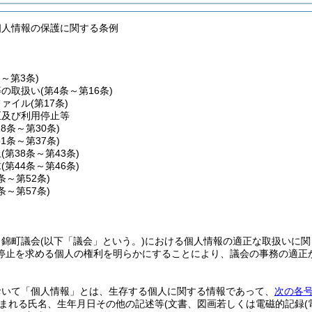
個人情報の保護に関する条例
条～第3条)
等の取扱い
(第4条～第16条)
ファイル
(第17条)
正及び利用停止等
18条～第30条)
31条～第37条)
止
(第38条～第43条)
求
(第44条～第46条)
7条～第52条)
3条～第57条)
、錦町議会
(以下「議会」という。)
における個人情報の適正な取扱いに関
停止を求める個人の権利を明らかにすることにより、議会の事務の適正
おいて「個人情報」とは、生存する個人に関する情報であって、
次の各
まれる氏名、生年月日その他の記述等
(文書、図画若しくは電磁的記録