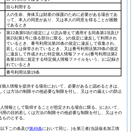
自ら利用する
人の生命、身体又は財産の保護のために必要がある場合であ
って、本人の同意があり、又は本人の同意を得ることが困難
であるとき
い
第12条第5項の規定により読み替えて適用する同条第1項及び
第2項
(第1号に係る部分に限る。)
の規定に違反して利用され
ているとき、番号利用法第20条の規定に違反して収集され、
若しくは保管されているとき、又は番号利用法第29条の規定
に違反して作成された特定個人情報ファイル
(番号利用法第2
条第10項に規定する特定個人情報ファイルをいう。)
に記録さ
れているとき
番号利用法第19条
有個人情報を提供する場合において、必要があると認めるときは、
しくは方法の制限その他必要な制限を付し、又はその漏えいの防止
個人情報として取得することが想定される場合に限る。)
において、
利用の目的若しくは方法の制限その他必要な制限を付し、又はその
るものとする。
。以下この条及び
第49条
において同じ。)
を第三者
(当該仮名加工情