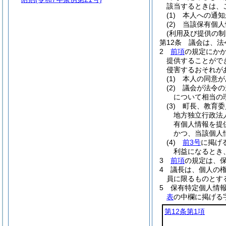
該当するときは、
(1)
本人への通知
(2)
当該保有個人
(利用及び提供の制
第12条
議会は、法
2
前項
の規定にか
提供することがで
侵害するおそれが
(1)
本人の同意が
(2)
議会が法令の
について相当の
(3)
町長、教育委
地方独立行政法
有個人情報を提
かつ、当該個人
(4)
前3号
に掲げ
利益になるとき
3
前項
の規定は、
4
議長は、個人の
員に限るものとす
5
保有特定個人情
表
の中欄に掲げる
第12条第1項