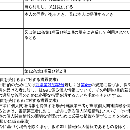
自ら利用し、又は提供する
本人の同意があるとき、又は本人に提供するとき
又は第12条第1項及び第2項の規定に違反して利用されて
るとき
第12条第1項及び第2項
提供を受ける者に対する措置要求)
用目的のために又は
前条第2項第3号
若しくは
第4号
の規定に基づき、保
供を受ける者に対し、提供に係る個人情報について、その利用の目的若
の適切な管理のために必要な措置を講ずることを求めるものとする。
提供を受ける者に対する措置要求)
三者に個人関連情報を提供する場合
(当該第三者が当該個人関連情報を
るときは、当該第三者に対し、提供に係る個人関連情報について、その
他の個人関連情報の適切な管理のために必要な措置を講ずることを求め
扱いに係る義務)
令に基づく場合を除くほか、仮名加工情報
(個人情報であるものを除く