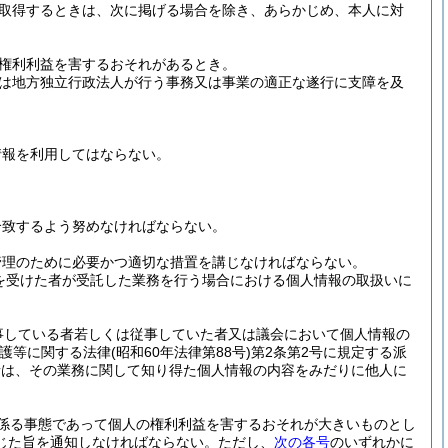
取得するときは、次に掲げる場合を除き、あらかじめ、本人に対
権利利益を害するおそれがあるとき。
は地方独立行政法人が行う事務又は事業の適正な遂行に支障を及
情報を利用してはならない。
合致するよう努めなければならない。
管理のために必要かつ適切な措置を講じなければならない。
を受けた者が受託した業務を行う場合における個人情報の取扱いに
事している者若しくは従事していた者又は議会において個人情報の
保護等に関する法律
(昭和60年法律第88号)
第2条第2号に規定する派
者は、その業務に関して知り得た個人情報の内容をみだりに他人に
係る事態であって個人の権利利益を害するおそれが大きいものとし
じた旨を通知しなければならない。
ただし、
次の各号
のいずれかに