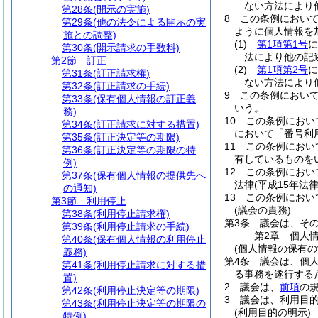
ない方法により
第28条
(開示の実施)
8
この条例におい
第29条
(他の法令による開示の実
ように個人情報を
施との調整)
(1)
第1項第1号
に
第30条
(開示請求の手数料)
法により他の記
第2節
訂正
(2)
第1項第2号
に
第31条
(訂正請求権)
ない方法により
第32条
(訂正請求の手続)
9
この条例におい
第33条
(保有個人情報の訂正義
いう。
務)
10
この条例におい
第34条
(訂正請求に対する措置)
において「番号利
第35条
(訂正決定等の期限)
11
この条例におい
第36条
(訂正決定等の期限の特
有しているものを
例)
12
この条例におい
第37条
(保有個人情報の提供先へ
法律
(平成15年法
の通知)
13
この条例におい
第3節
利用停止
(議会の責務)
第38条
(利用停止請求権)
第3条
議会は、そ
第39条
(利用停止請求の手続)
第2章
個人
第40条
(保有個人情報の利用停止
(個人情報の保有の
義務)
第4条
議会は、個
第41条
(利用停止請求に対する措
る事務を遂行する
置)
2
議会は、
前項
の
第42条
(利用停止決定等の期限)
3
議会は、利用目
第43条
(利用停止決定等の期限の
(利用目的の明示)
特例)