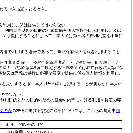
わるべき措置をとるとき。
ら利用し、又は提供してはならない。
は、利用目的以外の目的のために保有個人情報を自ら利用し、又は
、又は提供することによって、本人又は第三者の権利利益を不当に
内部で利用する場合であって、当該保有個人情報を利用すること
評価審査委員会、公営企業管理者若しくは消防長、町が設立した
政法人、法第2条第8項に規定する行政機関又は独立行政法人等に保
事務又は業務の遂行に必要な限度で提供に係る個人情報を利用し、
報を提供するとき、本人以外の者に提供することが明らかに本人の
ものではない。
の利用目的以外の目的のための議会の内部における利用を特定の職
次の表
の左欄に掲げる規定の適用については、これらの規定中
同
利用目的以外の目的
自ら利用してはならない