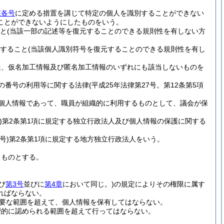
該各号
に定める措置を講じて特定の個人を識別することができない
ことができないようにしたものをいう。
と
(当該一部の記述等を復元することのできる規則性を有しない方
すること
(当該個人識別符号を復元することのできる規則性を有し
報、仮名加工情報及び匿名加工情報のいずれにも該当しないものを
の番号の利用等に関する法律
(平成25年法律第27号。第12条第5項
個人情報であって、職員が組織的に利用するものとして、議会が保
)
第2条第1項に規定する独立行政法人及び個人情報の保護に関する
号)
第2条第1項に規定する地方独立行政法人をいう。
るものとする。
び
第3号
並びに
第4章
において同じ。)
の規定によりその権限に属す
ればならない。
要な範囲を超えて、個人情報を保有してはならない。
理的に認められる範囲を超えて行ってはならない。