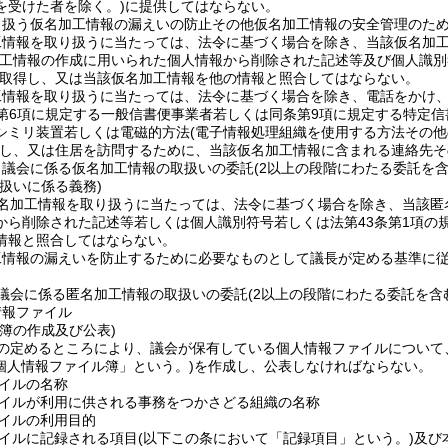
を受けた者を除く。)
に提供してはならない。
り扱う仮名加工情報の漏えいの防止その他仮名加工情報の安全管理のた
工情報を取り扱うに当たっては、法令に基づく場合を除き、当該仮名加
加工情報の作成に用いられた個人情報から削除された記述等及び個人識別
取得し、又は当該仮名加工情報を他の情報と照合してはならない。
工情報を取り扱うに当たっては、法令に基づく場合を除き、電話をかけ
第6項に規定する一般信書便事業者若しくは同条第9項に規定する特定
シミリ装置若しくは電磁的方法
(電子情報処理組織を使用する方法その
し、又は住居を訪問するために、当該仮名加工情報に含まれる連絡先そ
、議会に係る仮名加工情報の取扱いの委託
(2以上の段階にわたる委託を含
扱いに係る義務)
名加工情報を取り扱うに当たっては、法令に基づく場合を除き、当該匿
から削除された記述等若しくは個人識別符号若しくは法第43条第1項の
情報と照合してはならない。
工情報の漏えいを防止するために必要なものとして議長が定める基準に
議会に係る匿名加工情報の取扱いの委託
(2以上の段階にわたる委託を含
情報ファイル
簿の作成及び公表)
の定めるところにより、議会が保有している個人情報ファイルについて
個人情報ファイル簿」という。)
を作成し、公表しなければならない。
イルの名称
イルが利用に供される事務をつかさどる組織の名称
イルの利用目的
イルに記録される項目
(以下この条において「記録項目」という。)
及び