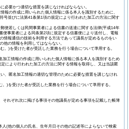
めに必要かつ適切な措置を講じなければならない。
工情報の作成に用いられた個人情報に係る本人を識別するために、
符号並びに法第41条第1項の規定により行われた加工の方法に関す
、郵便若しくは民間事業者による信書の送達に関する法律
(平成14年
信書便事業者による同条第2項に規定する信書便により送付し、電報
他の情報通信の技術を利用する方法であって議長が定めるものをい
の他の情報を利用してはならない。
む。)
を受けた者が受託した業務を行う場合について準用する。
名加工情報の作成に用いられた個人情報に係る本人を識別するため
規定により行われた加工の方法に関する情報を取得し、又は当該匿
従い、匿名加工情報の適切な管理のために必要な措置を講じなけれ
む。)
を受けた者が受託した業務を行う場合について準用する。
、それぞれ次に掲げる事項その他議長が定める事項を記載した帳簿
本人
(他の個人の氏名、生年月日その他の記述等によらないで検索