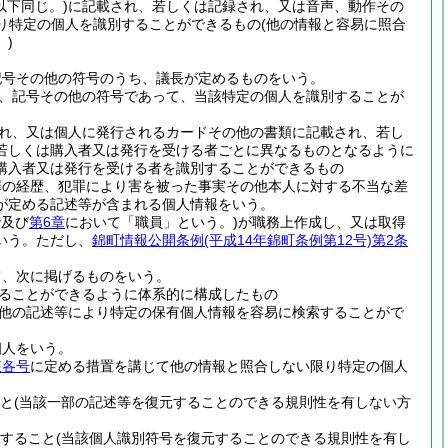
以下同じ。)
に記載され、若しくは記録され、又は音声、動作その
り特定の個人を識別することができるもの
(他の情報と容易に照合
)
記号その他の符号のうち、議長が定めるものをいう。
、記号その他の符号であって、当該特定の個人を識別することが
れ、又は個人に発行されるカードその他の書類に記載され、若し
若しくは購入者又は発行を受ける者ごとに異なるものとなるように
購入者又は発行を受ける者を識別することができるもの
罪の経歴、犯罪により害を被った事実その他本人に対する不当な差
が定める記述等が含まれる個人情報をいう。
で及び
第6章
において「職員」という。)
が職務上作成し、又は取得
いう。
ただし、
錦町情報公開条例
(平成14年錦町条例第12号)
第2条
て、次に掲げるものをいう。
ることができるように体系的に構成したもの
他の記述等により特定の保有個人情報を容易に検索することがで
個人をいう。
該各号
に定める措置を講じて他の情報と照合しない限り特定の個人
と
(当該一部の記述等を復元することのできる規則性を有しない方
すること
(当該個人識別符号を復元することのできる規則性を有し