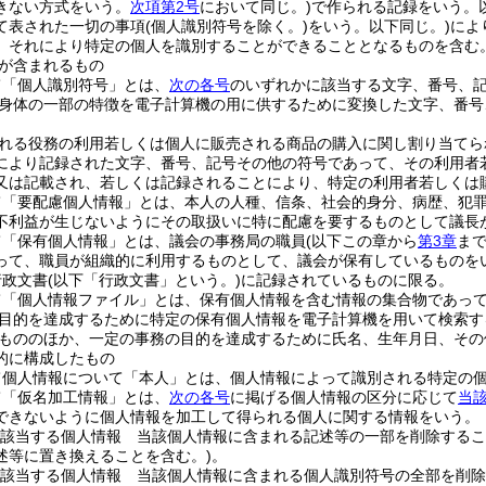
きない方式をいう。
次項第2号
において同じ。)
で作られる記録をいう。
て表された一切の事項
(個人識別符号を除く。)
をいう。以下同じ。)
によ
、それにより特定の個人を識別することができることとなるものを含む。
が含まれるもの
て「個人識別符号」とは、
次の各号
のいずれかに該当する文字、番号、
身体の一部の特徴を電子計算機の用に供するために変換した文字、番号
れる役務の利用若しくは個人に販売される商品の購入に関し割り当てら
により記録された文字、番号、記号その他の符号であって、その利用者
又は記載され、若しくは記録されることにより、特定の利用者若しくは
て「要配慮個人情報」とは、本人の人種、信条、社会的身分、病歴、犯
不利益が生じないようにその取扱いに特に配慮を要するものとして議長
て「保有個人情報」とは、議会の事務局の職員
(以下この章から
第3章
ま
って、職員が組織的に利用するものとして、議会が保有しているものを
行政文書
(以下「行政文書」という。)
に記録されているものに限る。
て「個人情報ファイル」とは、保有個人情報を含む情報の集合物であっ
目的を達成するために特定の保有個人情報を電子計算機を用いて検索す
もののほか、一定の事務の目的を達成するために氏名、生年月日、その
的に構成したもの
て個人情報について「本人」とは、個人情報によって識別される特定の
て「仮名加工情報」とは、
次の各号
に掲げる個人情報の区分に応じて
当
できないように個人情報を加工して得られる個人に関する情報をいう。
該当する個人情報 当該個人情報に含まれる記述等の一部を削除するこ
述等に置き換えることを含む。)
。
該当する個人情報 当該個人情報に含まれる個人識別符号の全部を削除