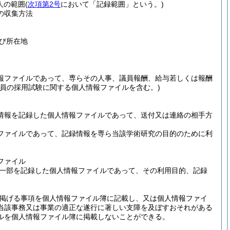
人の範囲
(
次項第2号
において「記録範囲」という。)
の収集方法
び所在地
報ファイルであって、専らその人事、議員報酬、給与若しくは報酬
職員の採用試験に関する個人情報ファイルを含む。)
情報を記録した個人情報ファイルであって、送付又は連絡の相手方
ファイルであって、記録情報を専ら当該学術研究の目的のために利
ファイル
一部を記録した個人情報ファイルであって、その利用目的、記録
掲げる事項を個人情報ファイル簿に記載し、又は個人情報ファイ
当該事務又は事業の適正な遂行に著しい支障を及ぼすおそれがある
ルを個人情報ファイル簿に掲載しないことができる。