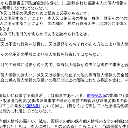
人から直接書面
(電磁的記録を含む。)
に記録された当該本人の個人情報を
を明示しなければならない。
体又は財産の保護のために緊急に必要があるとき。
人に明示することにより、本人又は第三者の生命、身体、財産その他の
人に明示することにより、国の機関、独立行政法人等、地方公共団体又
るとき。
らみて利用目的が明らかであると認められるとき。
止)
法又は不当な行為を助長し、又は誘発するおそれがある方法により個人
りその他不正の手段により個人情報を取得してはならない。
用目的の達成に必要な範囲内で、保有個人情報が過去又は現在の事実と
有個人情報の漏えい、滅失又は毀損の防止その他の保有個人情報の安全
議会に係る個人情報の取扱いの委託
(2以上の段階にわたる委託を含む。)
取扱いに従事する職員若しくは職員であった者、
前条第2項
の業務に従
いる派遣労働者
(労働者派遣事業の適正な運営の確保及び派遣労働者の
以下この条及び
第53条
において同じ。)
若しくは従事していた派遣労働
な目的に利用してはならない。
有個人情報の漏えい、滅失、毀損その他の保有個人情報の安全の確保に
が生じたときは、本人に対し、その定めるところにより、当該事態が生