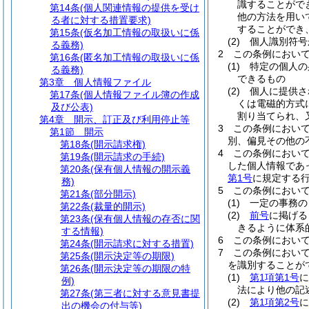
識することがで
第14条
(個人関連情報の提供を受け
他の方法を用い
る者に対する措置要求)
することができ
第15条
(仮名加工情報の取扱いに係
(2)
個人識別符号
る義務)
2
この条例におい
第16条
(匿名加工情報の取扱いに係
(1)
特定の個人の
る義務)
できるもの
第3章
個人情報ファイル
(2)
個人に提供さ
第17条
(個人情報ファイル簿の作成
くは電磁的方式
及び公表)
割り当てられ、
第4章
開示、訂正及び利用停止等
3
この条例におい
第1節
開示
別、偏見その他の
第18条
(開示請求権)
4
この条例におい
第19条
(開示請求の手続)
した個人情報であ
第20条
(保有個人情報の開示義
第1号
に規定する
務)
5
この条例におい
第21条
(部分開示)
(1)
一定の事務の
第22条
(裁量的開示)
(2)
前号
に掲げる
第23条
(保有個人情報の存否に関
きるように体系
する情報)
6
この条例におい
第24条
(開示請求に対する措置)
7
この条例におい
第25条
(開示決定等の期限)
を識別することが
第26条
(開示決定等の期限の特
(1)
第1項第1号
に
例)
法により他の記
第27条
(第三者に対する意見書提
(2)
第1項第2号
に
出の機会の付与等)