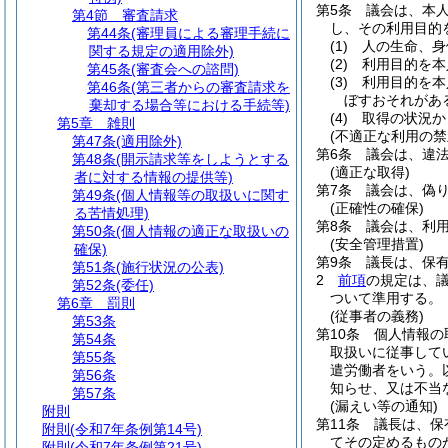
第5条
議会は、本
第4節
審査請求
し、その利用目的
第44条
(審理員による審理手続に
(1)
人の生命、身
関する規定の適用除外)
(2)
利用目的を本
第45条
(審査会への諮問)
(3)
利用目的を本
第46条
(第三者からの審査請求を
ぼすおそれがあ
棄却する場合等における手続等)
(4)
取得の状況か
第5章
雑則
(不適正な利用の禁
第47条
(適用除外)
第6条
議会は、違
第48条
(開示請求等をしようとする
(適正な取得)
者に対する情報の提供等)
第7条
議会は、偽
第49条
(個人情報等の取扱いに関す
(正確性の確保)
る苦情処理)
第8条
議会は、利
第50条
(個人情報の適正な取扱いの
(安全管理措置)
確保)
第9条
議長は、保
第51条
(施行状況の公表)
2
前項
の規定は、
第52条
(委任)
ついて準用する。
第6章
罰則
(従事者の義務)
第53条
第10条
個人情報の
第54条
取扱いに従事して
第55条
遣労働者をいう。
第56条
知らせ、又は不当
第57条
(漏えい等の通知)
附則
第11条
議長は、保
附則
(令和7年条例第14号)
てその定めるもの
附則
(令和7年条例第21号)