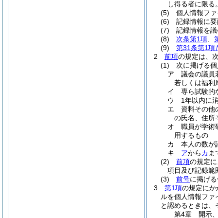
し得る者に限る
(5)
個人情報ファ
(6)
記録情報に要
(7)
記録情報を議
(8)
次条第1項
、
(9)
第31条第1
2
前項
の規定は、
(1)
次に掲げる個
ア
議会の議員
若しくは福利
イ
専ら試験的
ウ
1年以内に
エ
資料その他
の氏名、住所
オ
職員が学術
用するもの
カ
本人の数が
キ
ア
から
カ
ま
(2)
前項
の規定に
項目及び記録範
(3)
前号
に掲げる
3
第1項
の規定にか
ルを個人情報ファ
と認めるときは、
第4章
開示