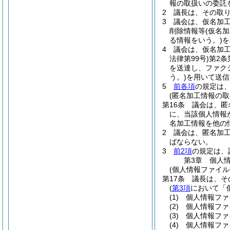
報の取扱いの委託
2
議長は、その取
3
議会は、仮名加
削除情報等
(仮名
る情報をいう。)
を
4
議会は、仮名加
法律第99号)
第2条
を送達し、ファク
う。)
を用いて送信
5
前各項
の規定は
(匿名加工情報の取
第16条
議会は、匿
に、当該個人情報
名加工情報を他の
2
議会は、匿名加
ばならない。
3
前2項
の規定は、
第3章
個人
(個人情報ファイル
第17条
議長は、そ
(
第3項
において「
(1)
個人情報ファ
(2)
個人情報ファ
(3)
個人情報ファ
(4)
個人情報ファ