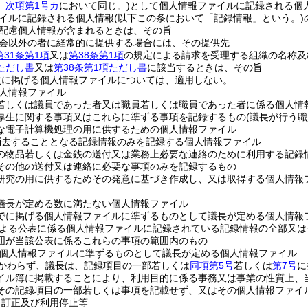
。
次項第1号カ
において同じ。)
として個人情報ファイルに記録される個
イルに記録される個人情報
(以下この条において「記録情報」という。)
配慮個人情報が含まれるときは、その旨
会以外の者に経常的に提供する場合には、その提供先
第31条第1項
又は
第38条第1項
の規定による請求を受理する組織の名称及
項ただし書
又は
第38条第1項ただし書
に該当するときは、その旨
次に掲げる個人情報ファイルについては、適用しない。
人情報ファイル
若しくは議員であった者又は職員若しくは職員であった者に係る個人情
厚生に関する事項又はこれらに準ずる事項を記録するもの
(議長が行う
な電子計算機処理の用に供するための個人情報ファイル
消去することとなる記録情報のみを記録する個人情報ファイル
の物品若しくは金銭の送付又は業務上必要な連絡のために利用する記録
その他の送付又は連絡に必要な事項のみを記録するもの
研究の用に供するためその発意に基づき作成し、又は取得する個人情報
議長が定める数に満たない個人情報ファイル
でに掲げる個人情報ファイルに準ずるものとして議長が定める個人情報
よる公表に係る個人情報ファイルに記録されている記録情報の全部又は
囲が当該公表に係るこれらの事項の範囲内のもの
個人情報ファイルに準ずるものとして議長が定める個人情報ファイル
かわらず、議長は、記録項目の一部若しくは
同項第5号
若しくは
第7号
に
イル簿に掲載することにより、利用目的に係る事務又は事業の性質上、
その記録項目の一部若しくは事項を記載せず、又はその個人情報ファイ
、訂正及び利用停止等