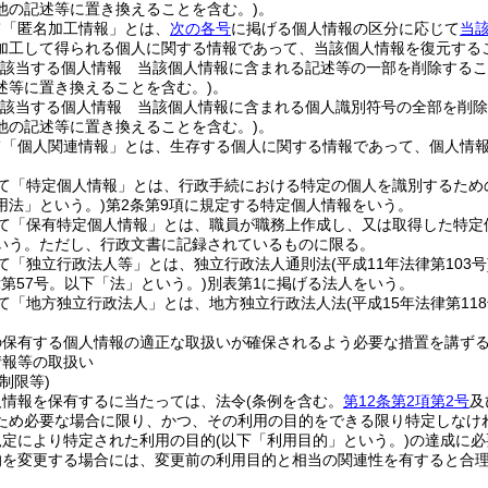
他の記述等に置き換えることを含む。)
。
て「匿名加工情報」とは、
次の各号
に掲げる個人情報の区分に応じて
当
加工して得られる個人に関する情報であって、当該個人情報を復元する
該当する個人情報 当該個人情報に含まれる記述等の一部を削除するこ
述等に置き換えることを含む。)
。
該当する個人情報 当該個人情報に含まれる個人識別符号の全部を削除
他の記述等に置き換えることを含む。)
。
て「個人関連情報」とは、生存する個人に関する情報であって、個人情
て「特定個人情報」とは、行政手続における特定の個人を識別するため
用法」という。)
第2条第9項に規定する特定個人情報をいう。
て「保有特定個人情報」とは、職員が職務上作成し、又は取得した特定
いう。
ただし、行政文書に記録されているものに限る。
て「独立行政法人等」とは、独立行政法人通則法
(平成11年法律第103号
律第57号。以下「法」という。)
別表第1に掲げる法人をいう。
て「地方独立行政法人」とは、地方独立行政法人法
(平成15年法律第118
の保有する個人情報の適正な取扱いが確保されるよう必要な措置を講ず
情報等の取扱い
制限等)
人情報を保有するに当たっては、法令
(条例を含む。
第12条第2項第2号
及
ため必要な場合に限り、かつ、その利用の目的をできる限り特定しなけ
規定により特定された利用の目的
(以下「利用目的」という。)
の達成に必
的を変更する場合には、変更前の利用目的と相当の関連性を有すると合