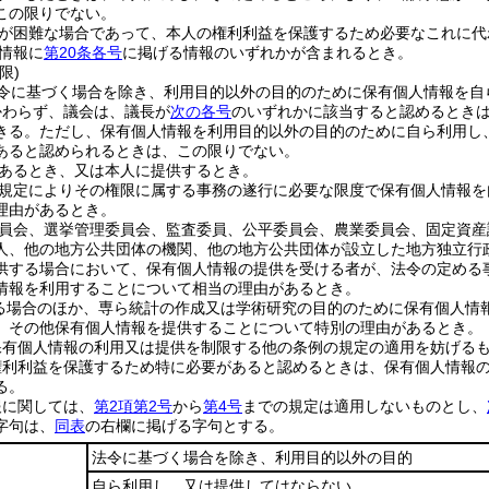
この限りでない。
が困難な場合であって、本人の権利利益を保護するため必要なこれに代
情報に
第20条各号
に掲げる情報のいずれかが含まれるとき。
限)
令に基づく場合を除き、利用目的以外の目的のために保有個人情報を自
かわらず、議会は、議長が
次の各号
のいずれかに該当すると認めるとき
きる。
ただし、保有個人情報を利用目的以外の目的のために自ら利用し
あると認められるときは、この限りでない。
あるとき、又は本人に提供するとき。
規定によりその権限に属する事務の遂行に必要な限度で保有個人情報を
理由があるとき。
員会、選挙管理委員会、監査委員、公平委員会、農業委員会、固定資産
人、他の地方公共団体の機関、他の地方公共団体が設立した地方独立行
供する場合において、保有個人情報の提供を受ける者が、法令の定める
情報を利用することについて相当の理由があるとき。
る場合のほか、専ら統計の作成又は学術研究の目的のために保有個人情
、その他保有個人情報を提供することについて特別の理由があるとき。
保有個人情報の利用又は提供を制限する他の条例の規定の適用を妨げる
権利利益を保護するため特に必要があると認めるときは、保有個人情報
る。
報に関しては、
第2項第2号
から
第4号
までの規定は適用しないものとし、
字句は、
同表
の右欄に掲げる字句とする。
法令に基づく場合を除き、利用目的以外の目的
自ら利用し、又は提供してはならない