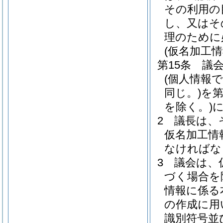
その利用の
し、又はそ
理のために
(仮名加工
第15条
議
(個人情報
同じ。)
を
を除く。)
2
議長は、
仮名加工情
なければな
3
議会は、
づく場合を
情報に係る
の作成に用
識別符号並