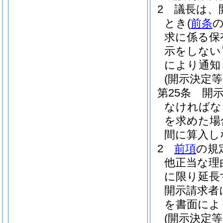
2
議長は、
とき
(
前条
求に係る保
示をしない
により通知
(開示決定等
第25条
開
なければな
を求めた場
間に算入し
2
前項
の規
他正当な理
に限り延長
開示請求者
を書面によ
(開示決定