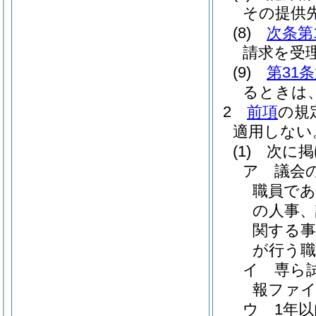
その提供
(8)
次条第
請求を受
(9)
第31
るときは
2
前項
の規
適用しない
(1)
次に掲
ア
議会
職員で
の人事、
関する
が行う職
イ
専ら
報ファ
ウ
1年