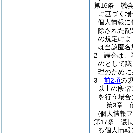
第16条
議
に基づく場
個人情報に
除された記
の規定によ
は当該匿名
2
議会は、
のとして議
理のために
3
前2項
の
以上の段階
を行う場合
第3章
(個人情報
第17条
議
る個人情報