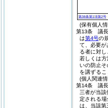
第38条第1項第2号
(保有個人
第13条
議
は
第4号
の
て、必要が
る者に対し
若しくは方
いの防止そ
を講ずるこ
(個人関連
第14条
議
三者が当該
定される場
は、当該第