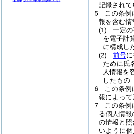
記録されて
5
この条例
報を含む情
(1)
一定の
を電子計
に構成し
(2)
前号
に
ために氏
人情報を
したもの
6
この条例
報によって
7
この条例
る個人情報
の情報と照
いように個