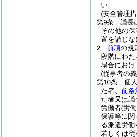
い。
(安全管理措
第9条
議長
その他の保
置を講じな
2
前項
の規
段階にわた
場合におけ
(従事者の義
第10条
個
た者、
前条
た者又は議
労働者
(労
保護等に関
る派遣労働
若しくは従