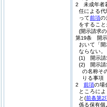
2
未成年者
任による代
って
前項
の
をすること
(開示請求の
第19条
開
おいて「開
ならない。
(1)
開示請
(2)
開示請
の名称そ
りる事項
2
前項
の場
ところによ
と
(
前条第2
係る保有個