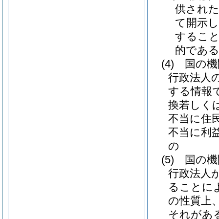
供され
て開示
すること
的であ
(4)
国の機
行政法人
する情報
換若しく
不当に住
不当に利
の
(5)
国の機
行政法人
ることに
の性質上
それがあ