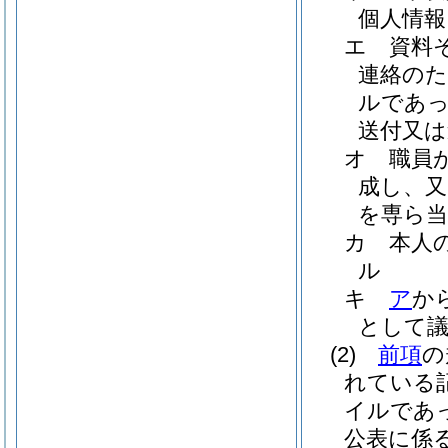
個人情報
エ
資料
連絡のた
ルであっ
送付又は
オ
職員
成し、又
を専ら当
カ
本人
ル
キ
ア
か
として
(2)
前項
の
れている
イルであ
公表に係