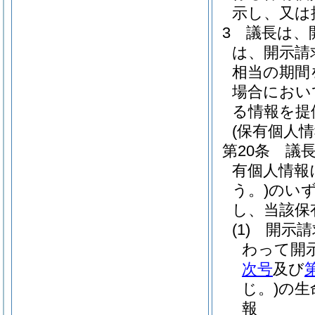
示し、又は
3
議長は、
は、開示請
相当の期間
場合におい
る情報を提
(保有個人
第20条
議
有個人情報
う。)
のい
し、当該保
(1)
開示請
わって開
次号
及び
じ。)
の生
報