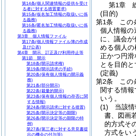
第14条
(個人関連情報の提供を受け
第1章
る者に対する措置要求)
(目的)
第15条
(仮名加工情報の取扱いに係
る義務)
第1条
この
第16条
(匿名加工情報の取扱いに係
個人情報の
る義務)
第3章
個人情報ファイル
に、議会が
第17条
(個人情報ファイル簿の作成
める個人の
及び公表)
第4章
開示、訂正及び利用停止等
正かつ円滑
第1節
開示
とを目的と
第18条
(開示請求権)
第19条
(開示請求の手続)
(定義)
第20条
(保有個人情報の開示義
務)
第2条
この
第21条
(部分開示)
関する情報
第22条
(裁量的開示)
第23条
(保有個人情報の存否に関
いう。
する情報)
(1)
当該情
第24条
(開示請求に対する措置)
第25条
(開示決定等の期限)
書、図画
第26条
(開示決定等の期限の特
的方式そ
例)
第27条
(第三者に対する意見書提
方式をい
出の機会の付与等)