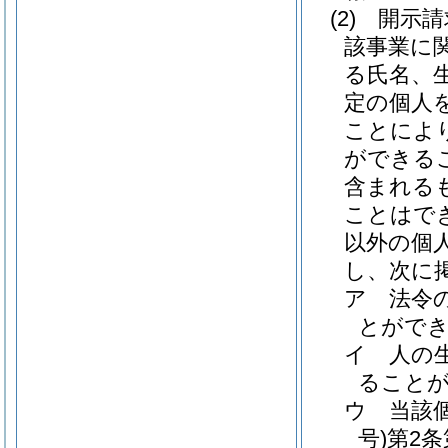
(2)
開示請
該事業に
る氏名、
定の個人
ことによ
ができる
含まれる
ことはで
以外の個
し、次に
ア
法令
とがで
イ
人の
ること
ウ
当該
号)
第2