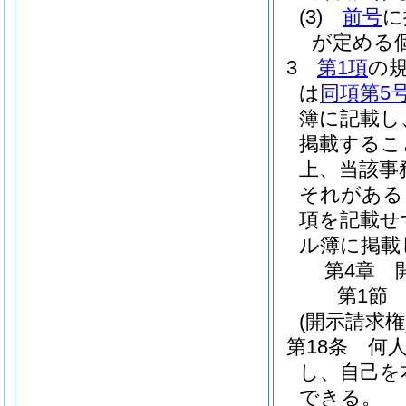
(3)
前号
に
が定める
3
第1項
の
は
同項第5
簿に記載し
掲載するこ
上、当該事
それがある
項を記載せ
ル簿に掲載
第4章
第1節
(開示請求権
第18条
何
し、自己を
できる。