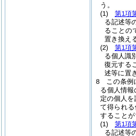
う。
(1)
第1項
る記述等
ることの
置き換え
(2)
第1項
る個人識
復元する
述等に置
8
この条例
る個人情報
定の個人を
て得られる
することが
(1)
第1項
る記述等