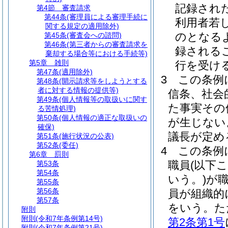
記録され
第4節
審査請求
第44条
(審理員による審理手続に
利用者若
関する規定の適用除外)
のとなる
第45条
(審査会への諮問)
第46条
(第三者からの審査請求を
録される
棄却する場合等における手続等)
第5章
雑則
行を受け
第47条
(適用除外)
3
この条例
第48条
(開示請求等をしようとする
者に対する情報の提供等)
信条、社会
第49条
(個人情報等の取扱いに関す
た事実その
る苦情処理)
第50条
(個人情報の適正な取扱いの
が生じない
確保)
議長が定め
第51条
(施行状況の公表)
第52条
(委任)
4
この条例
第6章
罰則
職員
(以下
第53条
第54条
いう。)
が
第55条
第56条
員が組織的
第57条
をいう。
た
附則
附則
(令和7年条例第14号)
第2条第1号
附則
(令和7年条例第21号)