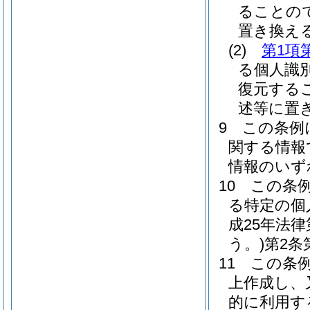
ることの
置き換え
(2)
第1項
る個人識
復元する
述等に置
9
この条例
関する情報
情報のいず
10
この条
る特定の個
成25年法
う。)
第2条
11
この条
上作成し、
的に利用す