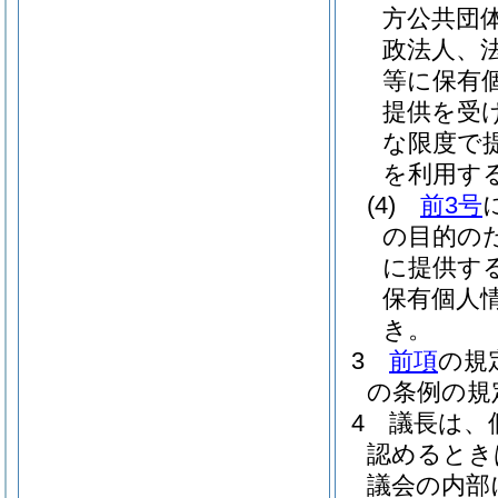
方公共団
政法人、
等に保有
提供を受
な限度で
を利用す
(4)
前3号
の目的の
に提供す
保有個人
き。
3
前項
の規
の条例の規
4
議長は、
認めるとき
議会の内部