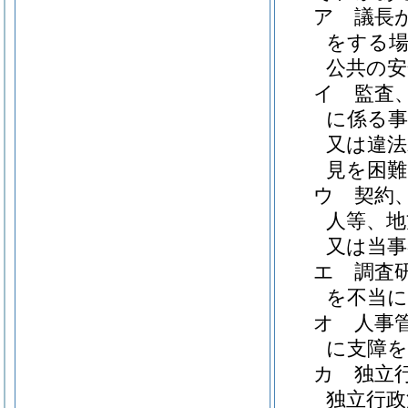
ア
議長
をする場
公共の安
イ
監査
に係る事
又は違法
見を困
ウ
契約
人等、地
又は当
エ
調査
を不当
オ
人事
に支障
カ
独立
独立行政