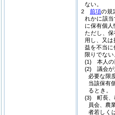
ない。
2
前項
の規
れかに該当
に保有個人
ただし、保
用し、又は
益を不当に
限りでない
(1)
本人の
(2)
議会が
必要な限
当該保有
るとき。
(3)
町長、
員会、農
者若しく