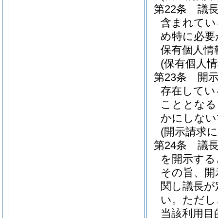
第22条
議
含まれてい
め特に必要
保有個人情
(保有個人
第23条
開
存在してい
こととなる
かにしない
(開示請求
第24条
議
を開示する
その旨、開
関し議長が
い。
ただし
当該利用目