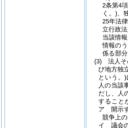
2条第4
く。)
、
25年法律
立行政法
当該情報
情報のう
係る部分
(3)
法人そ
び地方独
という。)
人の当該
だし、人
すること
ア
開示
競争上
イ
議会