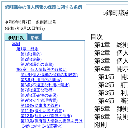
錦町議会の個人情報の保護に関する条例
○錦町議
令和5年3月7日 条例第12号
(令和7年6月10日施行)
目次
条項目次
沿革
第1章
総
本則
第1章
総則
第2章
個
第1条
(目的)
第2条
(定義)
第3章
個
第3条
(議会の責務)
第4章
開
第2章
個人情報等の取扱い
第4条
(個人情報の保有の制限等)
第1節
開
第5条
(利用目的の明示)
第2節
訂
第6条
(不適正な利用の禁止)
第7条
(適正な取得)
第3節
利
第8条
(正確性の確保)
第4節
審
第9条
(安全管理措置)
第10条
(従事者の義務)
第5章
雑
第11条
(漏えい等の通知)
第6章
罰
第12条
(利用及び提供の制限)
第13条
(保有個人情報の提供を受け
附則
る者に対する措置要求)