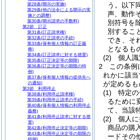
う。以下同
第28条
(開示の実施)
第29条
(他の法令による開示の実
声、動作
施との調整)
第30条
(開示請求の手数料)
別符号を除
第2節
訂正
別するこ
第31条
(訂正請求権)
第32条
(訂正請求の手続)
でき、そ
第33条
(保有個人情報の訂正義
となるも
務)
第34条
(訂正請求に対する措置)
(2)
個人識
第35条
(訂正決定等の期限)
2
この条例
第36条
(訂正決定等の期限の特
例)
れかに該当
第37条
(保有個人情報の提供先へ
が定めるも
の通知)
第3節
利用停止
(1)
特定の
第38条
(利用停止請求権)
第39条
(利用停止請求の手続)
るために
第40条
(保有個人情報の利用停止
て、当該
義務)
第41条
(利用停止請求に対する措
(2)
個人に
置)
商品の購
第42条
(利用停止決定等の期限)
第43条
(利用停止決定等の期限の
ードその
特例)