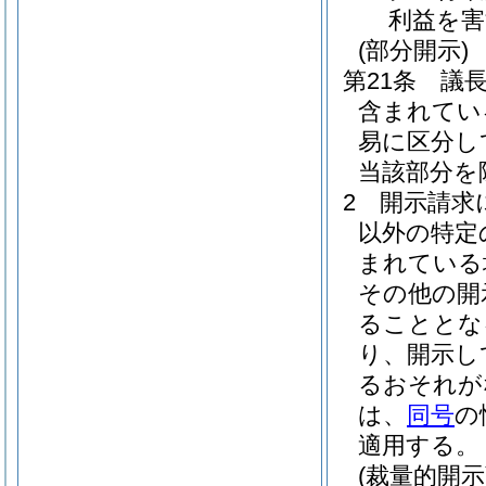
利益を
(部分開示)
第21条
議
含まれてい
易に区分し
当該部分を
2
開示請求
以外の特定
まれている
その他の開
ることとな
り、開示し
るおそれが
は、
同号
の
適用する。
(裁量的開示