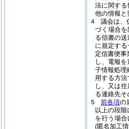
法に関する
他の情報と
4
議会は、
づく場合を
る信書の送
に規定する
定信書便事
し、電報を
子情報処理
用する方法
し、又は住
る連絡先そ
5
前各項
の
以上の段階
を行う場合
(匿名加工