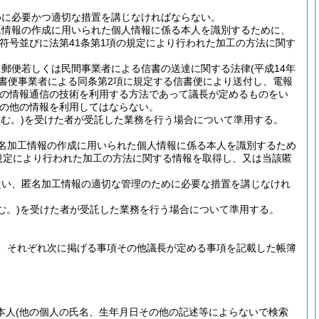
めに必要かつ適切な措置を講じなければならない。
工情報の作成に用いられた個人情報に係る本人を識別するために、
符号並びに法第41条第1項の規定により行われた加工の方法に関す
、郵便若しくは民間事業者による信書の送達に関する法律
(平成14年
信書便事業者による同条第2項に規定する信書便により送付し、電報
他の情報通信の技術を利用する方法であって議長が定めるものをい
の他の情報を利用してはならない。
む。)
を受けた者が受託した業務を行う場合について準用する。
名加工情報の作成に用いられた個人情報に係る本人を識別するため
規定により行われた加工の方法に関する情報を取得し、又は当該匿
従い、匿名加工情報の適切な管理のために必要な措置を講じなけれ
む。)
を受けた者が受託した業務を行う場合について準用する。
、それぞれ次に掲げる事項その他議長が定める事項を記載した帳簿
本人
(他の個人の氏名、生年月日その他の記述等によらないで検索