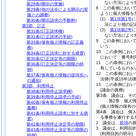
ない方法により
第28条
(開示の実施)
8
この条例におい
第29条
(他の法令による開示の実
ように個人情報を
施との調整)
(1)
第1項第1号
に
第30条
(開示請求の手数料)
法により他の記
第2節
訂正
(2)
第1項第2号
に
第31条
(訂正請求権)
ない方法により
第32条
(訂正請求の手続)
9
この条例におい
第33条
(保有個人情報の訂正義
いう。
務)
10
この条例におい
第34条
(訂正請求に対する措置)
において「番号利
第35条
(訂正決定等の期限)
11
この条例におい
第36条
(訂正決定等の期限の特
有しているものを
例)
12
この条例におい
第37条
(保有個人情報の提供先へ
法律
(平成15年法
の通知)
13
この条例におい
第3節
利用停止
(議会の責務)
第38条
(利用停止請求権)
第3条
議会は、そ
第39条
(利用停止請求の手続)
第2章
個人
第40条
(保有個人情報の利用停止
(個人情報の保有の
義務)
第4条
議会は、個
第41条
(利用停止請求に対する措
る事務を遂行する
置)
2
議会は、
前項
の
第42条
(利用停止決定等の期限)
3
議会は、利用目
第43条
(利用停止決定等の期限の
(利用目的の明示)
特例)