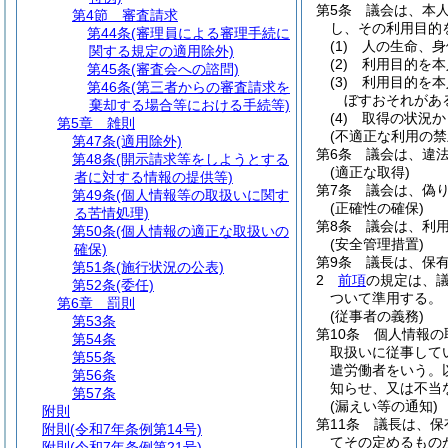
第5条
議会は、本
第4節
審査請求
し、その利用目的
第44条
(審理員による審理手続に
(1)
人の生命、身
関する規定の適用除外)
(2)
利用目的を本
第45条
(審査会への諮問)
(3)
利用目的を本
第46条
(第三者からの審査請求を
ぼすおそれがあ
棄却する場合等における手続等)
(4)
取得の状況か
第5章
雑則
(不適正な利用の禁
第47条
(適用除外)
第6条
議会は、違
第48条
(開示請求等をしようとする
(適正な取得)
者に対する情報の提供等)
第7条
議会は、偽
第49条
(個人情報等の取扱いに関す
(正確性の確保)
る苦情処理)
第8条
議会は、利
第50条
(個人情報の適正な取扱いの
(安全管理措置)
確保)
第9条
議長は、保
第51条
(施行状況の公表)
2
前項
の規定は、
第52条
(委任)
ついて準用する。
第6章
罰則
(従事者の義務)
第53条
第10条
個人情報の
第54条
取扱いに従事して
第55条
遣労働者をいう。
第56条
知らせ、又は不当
第57条
(漏えい等の通知)
附則
第11条
議長は、保
附則
(令和7年条例第14号)
てその定めるもの
附則
(令和7年条例第21号)