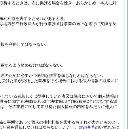
取得するときは、次に掲げる場合を除き、あらかじめ、本人に対
権利利益を害するおそれがあるとき。
は地方独立行政法人が行う事務又は事業の適正な遂行に支障を及
情報を利用してはならない。
合致するよう努めなければならない。
管理のために必要かつ適切な措置を講じなければならない。
を受けた者が受託した業務を行う場合における個人情報の取扱いに
事している者若しくは従事していた者又は議会において個人情報の
保護等に関する法律
(昭和60年法律第88号)
第2条第2号に規定する派
者は、その業務に関して知り得た個人情報の内容をみだりに他人に
係る事態であって個人の権利利益を害するおそれが大きいものとし
じた旨を通知しなければならない。
ただし、
次の各号
のいずれかに