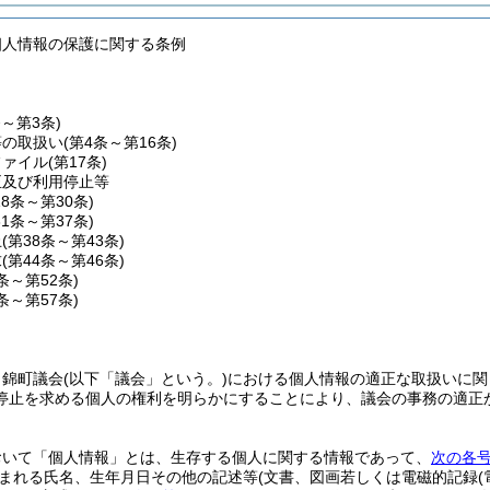
個人情報の保護に関する条例
条～第3条)
等の取扱い
(第4条～第16条)
ファイル
(第17条)
正及び利用停止等
18条～第30条)
31条～第37条)
止
(第38条～第43条)
求
(第44条～第46条)
7条～第52条)
3条～第57条)
、錦町議会
(以下「議会」という。)
における個人情報の適正な取扱いに関
停止を求める個人の権利を明らかにすることにより、議会の事務の適正
おいて「個人情報」とは、生存する個人に関する情報であって、
次の各
まれる氏名、生年月日その他の記述等
(文書、図画若しくは電磁的記録