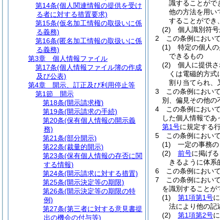
識することがで
第14条
(個人関連情報の提供を受け
他の方法を用い
る者に対する措置要求)
することができ
第15条
(仮名加工情報の取扱いに係
(2)
個人識別符号
る義務)
2
この条例におい
第16条
(匿名加工情報の取扱いに係
(1)
特定の個人の
る義務)
できるもの
第3章
個人情報ファイル
(2)
個人に提供さ
第17条
(個人情報ファイル簿の作成
くは電磁的方式
及び公表)
割り当てられ、
第4章
開示、訂正及び利用停止等
3
この条例におい
第1節
開示
別、偏見その他の
第18条
(開示請求権)
4
この条例におい
第19条
(開示請求の手続)
した個人情報であ
第20条
(保有個人情報の開示義
第1号
に規定する
務)
5
この条例におい
第21条
(部分開示)
(1)
一定の事務の
第22条
(裁量的開示)
(2)
前号
に掲げる
第23条
(保有個人情報の存否に関
きるように体系
する情報)
6
この条例におい
第24条
(開示請求に対する措置)
7
この条例におい
第25条
(開示決定等の期限)
を識別することが
第26条
(開示決定等の期限の特
(1)
第1項第1号
に
例)
法により他の記
第27条
(第三者に対する意見書提
(2)
第1項第2号
に
出の機会の付与等)