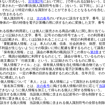
きない方式をいう。
次項第2号
において同じ。)
で作られる記録をいう。
て表された一切の事項
(個人識別符号を除く。)
をいう。以下同じ。)
によ
、それにより特定の個人を識別することができることとなるものを含む。
が含まれるもの
て「個人識別符号」とは、
次の各号
のいずれかに該当する文字、番号、
身体の一部の特徴を電子計算機の用に供するために変換した文字、番号
れる役務の利用若しくは個人に販売される商品の購入に関し割り当てら
により記録された文字、番号、記号その他の符号であって、その利用者
又は記載され、若しくは記録されることにより、特定の利用者若しくは
て「要配慮個人情報」とは、本人の人種、信条、社会的身分、病歴、犯
不利益が生じないようにその取扱いに特に配慮を要するものとして議長
て「保有個人情報」とは、議会の事務局の職員
(以下この章から
第3章
ま
って、職員が組織的に利用するものとして、議会が保有しているものを
行政文書
(以下「行政文書」という。)
に記録されているものに限る。
て「個人情報ファイル」とは、保有個人情報を含む情報の集合物であっ
目的を達成するために特定の保有個人情報を電子計算機を用いて検索す
もののほか、一定の事務の目的を達成するために氏名、生年月日、その
的に構成したもの
て個人情報について「本人」とは、個人情報によって識別される特定の
て「仮名加工情報」とは、
次の各号
に掲げる個人情報の区分に応じて
当
できないように個人情報を加工して得られる個人に関する情報をいう。
該当する個人情報 当該個人情報に含まれる記述等の一部を削除するこ
述等に置き換えることを含む。)
。
該当する個人情報 当該個人情報に含まれる個人識別符号の全部を削除