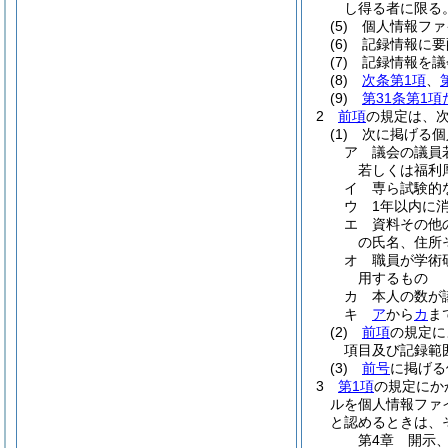
し得る者に限る
(5)
個人情報ファ
(6)
記録情報に要
(7)
記録情報を議
(8)
次条第1項
、
(9)
第31条第1
2
前項
の規定は、
(1)
次に掲げる個
ア
議会の議員
若しくは福利
イ
専ら試験的
ウ
1年以内に
エ
資料その他
の氏名、住所
オ
職員が学術
用するもの
カ
本人の数が
キ
ア
から
カ
ま
(2)
前項
の規定に
項目及び記録範
(3)
前号
に掲げる
3
第1項
の規定にか
ルを個人情報ファ
と認めるときは、
第4章
開示