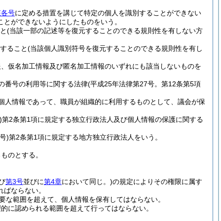
該各号
に定める措置を講じて特定の個人を識別することができない
ことができないようにしたものをいう。
と
(当該一部の記述等を復元することのできる規則性を有しない方
すること
(当該個人識別符号を復元することのできる規則性を有し
報、仮名加工情報及び匿名加工情報のいずれにも該当しないものを
の番号の利用等に関する法律
(平成25年法律第27号。第12条第5項
個人情報であって、職員が組織的に利用するものとして、議会が保
)
第2条第1項に規定する独立行政法人及び個人情報の保護に関する
号)
第2条第1項に規定する地方独立行政法人をいう。
るものとする。
び
第3号
並びに
第4章
において同じ。)
の規定によりその権限に属す
ればならない。
要な範囲を超えて、個人情報を保有してはならない。
理的に認められる範囲を超えて行ってはならない。