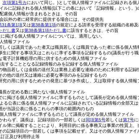
。
次項第1号カ
において同じ。)
として個人情報ファイルに記録される個
イルに記録される個人情報
(以下この条において「記録情報」という。)
配慮個人情報が含まれるときは、その旨
会以外の者に経常的に提供する場合には、その提供先
第31条第1項
又は
第38条第1項
の規定による請求を受理する組織の名称及
項ただし書
又は
第38条第1項ただし書
に該当するときは、その旨
次に掲げる個人情報ファイルについては、適用しない。
人情報ファイル
若しくは議員であった者又は職員若しくは職員であった者に係る個人情
厚生に関する事項又はこれらに準ずる事項を記録するもの
(議長が行う
な電子計算機処理の用に供するための個人情報ファイル
消去することとなる記録情報のみを記録する個人情報ファイル
の物品若しくは金銭の送付又は業務上必要な連絡のために利用する記録
その他の送付又は連絡に必要な事項のみを記録するもの
研究の用に供するためその発意に基づき作成し、又は取得する個人情報
議長が定める数に満たない個人情報ファイル
でに掲げる個人情報ファイルに準ずるものとして議長が定める個人情報
よる公表に係る個人情報ファイルに記録されている記録情報の全部又は
囲が当該公表に係るこれらの事項の範囲内のもの
個人情報ファイルに準ずるものとして議長が定める個人情報ファイル
かわらず、議長は、記録項目の一部若しくは
同項第5号
若しくは
第7号
に
イル簿に掲載することにより、利用目的に係る事務又は事業の性質上、
その記録項目の一部若しくは事項を記載せず、又はその個人情報ファイ
、訂正及び利用停止等