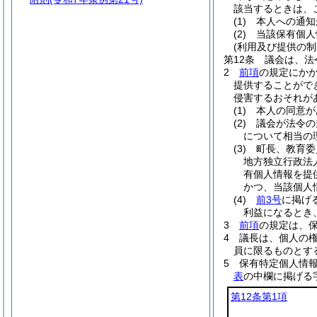
該当するときは、
(1)
本人への通知
(2)
当該保有個人
(利用及び提供の制
第12条
議会は、法
2
前項
の規定にか
提供することがで
侵害するおそれが
(1)
本人の同意が
(2)
議会が法令の
について相当の
(3)
町長、教育委
地方独立行政法
有個人情報を提
かつ、当該個人
(4)
前3号
に掲げ
利益になるとき
3
前項
の規定は、
4
議長は、個人の
員に限るものとす
5
保有特定個人情
表
の中欄に掲げる
第12条第1項