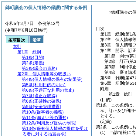
錦町議会の個人情報の保護に関する条例
○錦町議会の
令和5年3月7日 条例第12号
目次
(令和7年6月10日施行)
第1章
総則
(第1
第2章
個人情報
条項目次
沿革
第3章
個人情報
本則
第4章
開示、訂
第1章
総則
第1節
開示
(第
第1条
(目的)
第2節
訂正
(第
第2条
(定義)
第3節
利用停
第3条
(議会の責務)
第4節
審査請
第2章
個人情報等の取扱い
第5章
雑則
(第4
第4条
(個人情報の保有の制限等)
第6章
罰則
(第5
第5条
(利用目的の明示)
附則
第6条
(不適正な利用の禁止)
第1章
総則
第7条
(適正な取得)
(目的)
第8条
(正確性の確保)
第1条
この条例は
第9条
(安全管理措置)
示、訂正及び利用
第10条
(従事者の義務)
とする。
第11条
(漏えい等の通知)
(定義)
第12条
(利用及び提供の制限)
第2条
この条例に
第13条
(保有個人情報の提供を受け
(1)
当該情報に含
る者に対する措置要求)