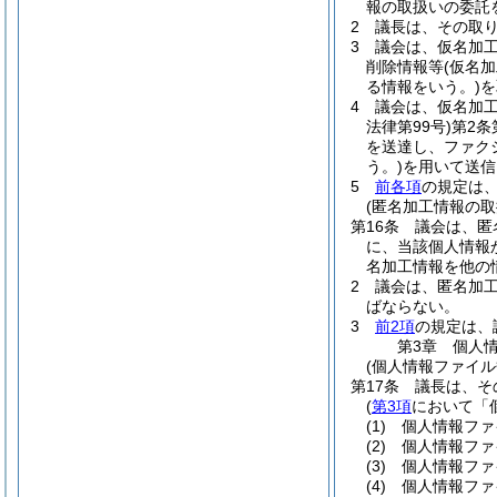
報の取扱いの委託
2
議長は、その取
3
議会は、仮名加
削除情報等
(仮名
る情報をいう。)
を
4
議会は、仮名加
法律第99号)
第2条
を送達し、ファク
う。)
を用いて送信
5
前各項
の規定は
(匿名加工情報の取
第16条
議会は、匿
に、当該個人情報
名加工情報を他の
2
議会は、匿名加
ばならない。
3
前2項
の規定は、
第3章
個人
(個人情報ファイル
第17条
議長は、そ
(
第3項
において「
(1)
個人情報ファ
(2)
個人情報ファ
(3)
個人情報ファ
(4)
個人情報ファ