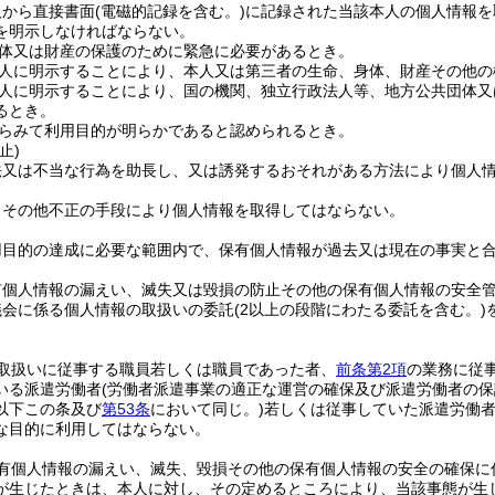
人から直接書面
(電磁的記録を含む。)
に記録された当該本人の個人情報を
を明示しなければならない。
体又は財産の保護のために緊急に必要があるとき。
人に明示することにより、本人又は第三者の生命、身体、財産その他の
人に明示することにより、国の機関、独立行政法人等、地方公共団体又
るとき。
らみて利用目的が明らかであると認められるとき。
止)
法又は不当な行為を助長し、又は誘発するおそれがある方法により個人
りその他不正の手段により個人情報を取得してはならない。
用目的の達成に必要な範囲内で、保有個人情報が過去又は現在の事実と
有個人情報の漏えい、滅失又は毀損の防止その他の保有個人情報の安全
議会に係る個人情報の取扱いの委託
(2以上の段階にわたる委託を含む。)
取扱いに従事する職員若しくは職員であった者、
前条第2項
の業務に従
いる派遣労働者
(労働者派遣事業の適正な運営の確保及び派遣労働者の
以下この条及び
第53条
において同じ。)
若しくは従事していた派遣労働
な目的に利用してはならない。
有個人情報の漏えい、滅失、毀損その他の保有個人情報の安全の確保に
が生じたときは、本人に対し、その定めるところにより、当該事態が生