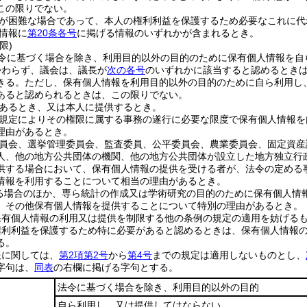
この限りでない。
が困難な場合であって、本人の権利利益を保護するため必要なこれに代
情報に
第20条各号
に掲げる情報のいずれかが含まれるとき。
限)
令に基づく場合を除き、利用目的以外の目的のために保有個人情報を自
かわらず、議会は、議長が
次の各号
のいずれかに該当すると認めるとき
きる。
ただし、保有個人情報を利用目的以外の目的のために自ら利用し
あると認められるときは、この限りでない。
あるとき、又は本人に提供するとき。
規定によりその権限に属する事務の遂行に必要な限度で保有個人情報を
理由があるとき。
員会、選挙管理委員会、監査委員、公平委員会、農業委員会、固定資産
人、他の地方公共団体の機関、他の地方公共団体が設立した地方独立行
供する場合において、保有個人情報の提供を受ける者が、法令の定める
情報を利用することについて相当の理由があるとき。
る場合のほか、専ら統計の作成又は学術研究の目的のために保有個人情
、その他保有個人情報を提供することについて特別の理由があるとき。
保有個人情報の利用又は提供を制限する他の条例の規定の適用を妨げる
権利利益を保護するため特に必要があると認めるときは、保有個人情報
る。
報に関しては、
第2項第2号
から
第4号
までの規定は適用しないものとし、
字句は、
同表
の右欄に掲げる字句とする。
法令に基づく場合を除き、利用目的以外の目的
自ら利用し、又は提供してはならない