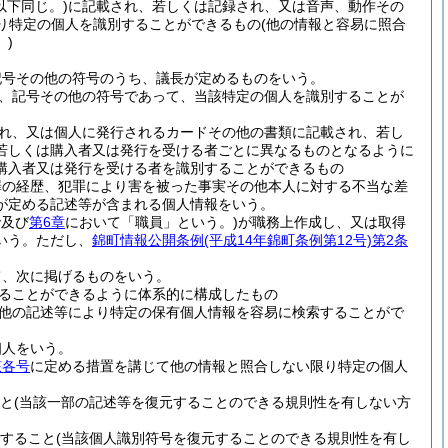
以下同じ。)
に記載され、若しくは記録され、又は音声、動作その
り特定の個人を識別することができるもの
(他の情報と容易に照合
)
記号その他の符号のうち、議長が定めるものをいう。
、記号その他の符号であって、当該特定の個人を識別することが
れ、又は個人に発行されるカードその他の書類に記載され、若し
若しくは購入者又は発行を受ける者ごとに異なるものとなるように
購入者又は発行を受ける者を識別することができるもの
罪の経歴、犯罪により害を被った事実その他本人に対する不当な差
が定める記述等が含まれる個人情報をいう。
で及び
第6章
において「職員」という。)
が職務上作成し、又は取得
いう。
ただし、
錦町情報公開条例
(平成14年錦町条例第12号)
第2条
て、次に掲げるものをいう。
ることができるように体系的に構成したもの
他の記述等により特定の保有個人情報を容易に検索することがで
個人をいう。
該各号
に定める措置を講じて他の情報と照合しない限り特定の個人
と
(当該一部の記述等を復元することのできる規則性を有しない方
すること
(当該個人識別符号を復元することのできる規則性を有し