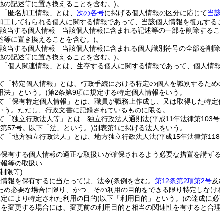
他の記述等に置き換えることを含む。)
。
て「匿名加工情報」とは、
次の各号
に掲げる個人情報の区分に応じて
当
加工して得られる個人に関する情報であって、当該個人情報を復元する
該当する個人情報 当該個人情報に含まれる記述等の一部を削除するこ
述等に置き換えることを含む。)
。
該当する個人情報 当該個人情報に含まれる個人識別符号の全部を削除
他の記述等に置き換えることを含む。)
。
て「個人関連情報」とは、生存する個人に関する情報であって、個人情
て「特定個人情報」とは、行政手続における特定の個人を識別するため
用法」という。)
第2条第9項に規定する特定個人情報をいう。
て「保有特定個人情報」とは、職員が職務上作成し、又は取得した特定
いう。
ただし、行政文書に記録されているものに限る。
て「独立行政法人等」とは、独立行政法人通則法
(平成11年法律第103号
律第57号。以下「法」という。)
別表第1に掲げる法人をいう。
て「地方独立行政法人」とは、地方独立行政法人法
(平成15年法律第118
の保有する個人情報の適正な取扱いが確保されるよう必要な措置を講ず
情報等の取扱い
制限等)
人情報を保有するに当たっては、法令
(条例を含む。
第12条第2項第2号
及
ため必要な場合に限り、かつ、その利用の目的をできる限り特定しなけ
規定により特定された利用の目的
(以下「利用目的」という。)
の達成に必
的を変更する場合には、変更前の利用目的と相当の関連性を有すると合