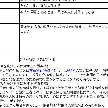
自ら利用し、又は提供する
本人の同意があるとき、又は本人に提供するとき
又は第12条第1項及び第2項の規定に違反して利用されて
るとき
第12条第1項及び第2項
提供を受ける者に対する措置要求)
用目的のために又は
前条第2項第3号
若しくは
第4号
の規定に基づき、保
供を受ける者に対し、提供に係る個人情報について、その利用の目的若
の適切な管理のために必要な措置を講ずることを求めるものとする。
提供を受ける者に対する措置要求)
三者に個人関連情報を提供する場合
(当該第三者が当該個人関連情報を
るときは、当該第三者に対し、提供に係る個人関連情報について、その
他の個人関連情報の適切な管理のために必要な措置を講ずることを求め
扱いに係る義務)
令に基づく場合を除くほか、仮名加工情報
(個人情報であるものを除く