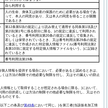
自ら利用する
人の生命、身体又は財産の保護のために必要がある場合であ
って、本人の同意があり、又は本人の同意を得ることが困難
であるとき
い
第12条第5項の規定により読み替えて適用する同条第1項及び
第2項
(第1号に係る部分に限る。)
の規定に違反して利用され
ているとき、番号利用法第20条の規定に違反して収集され、
若しくは保管されているとき、又は番号利用法第29条の規定
に違反して作成された特定個人情報ファイル
(番号利用法第2
条第10項に規定する特定個人情報ファイルをいう。)
に記録さ
れているとき
番号利用法第19条
有個人情報を提供する場合において、必要があると認めるときは、
しくは方法の制限その他必要な制限を付し、又はその漏えいの防止
個人情報として取得することが想定される場合に限る。)
において、
利用の目的若しくは方法の制限その他必要な制限を付し、又はその
るものとする。
。以下この条及び
第49条
において同じ。)
を第三者
(当該仮名加工情