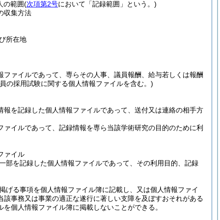
人の範囲
(
次項第2号
において「記録範囲」という。)
の収集方法
び所在地
報ファイルであって、専らその人事、議員報酬、給与若しくは報酬
職員の採用試験に関する個人情報ファイルを含む。)
情報を記録した個人情報ファイルであって、送付又は連絡の相手方
ファイルであって、記録情報を専ら当該学術研究の目的のために利
ファイル
一部を記録した個人情報ファイルであって、その利用目的、記録
掲げる事項を個人情報ファイル簿に記載し、又は個人情報ファイ
当該事務又は事業の適正な遂行に著しい支障を及ぼすおそれがある
ルを個人情報ファイル簿に掲載しないことができる。