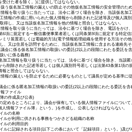
を受けた者を除く。)
に提供してはならない。
り扱う仮名加工情報の漏えいの防止その他仮名加工情報の安全管理のた
工情報を取り扱うに当たっては、法令に基づく場合を除き、当該仮名加
加工情報の作成に用いられた個人情報から削除された記述等及び個人識別
取得し、又は当該仮名加工情報を他の情報と照合してはならない。
工情報を取り扱うに当たっては、法令に基づく場合を除き、電話をかけ
第6項に規定する一般信書便事業者若しくは同条第9項に規定する特定
シミリ装置若しくは電磁的方法
(電子情報処理組織を使用する方法その
し、又は住居を訪問するために、当該仮名加工情報に含まれる連絡先そ
、議会に係る仮名加工情報の取扱いの委託
(2以上の段階にわたる委託を含
扱いに係る義務)
名加工情報を取り扱うに当たっては、法令に基づく場合を除き、当該匿
から削除された記述等若しくは個人識別符号若しくは法第43条第1項の
情報と照合してはならない。
工情報の漏えいを防止するために必要なものとして議長が定める基準に
議会に係る匿名加工情報の取扱いの委託
(2以上の段階にわたる委託を含
情報ファイル
簿の作成及び公表)
の定めるところにより、議会が保有している個人情報ファイルについて
個人情報ファイル簿」という。)
を作成し、公表しなければならない。
イルの名称
イルが利用に供される事務をつかさどる組織の名称
イルの利用目的
イルに記録される項目
(以下この条において「記録項目」という。)
及び