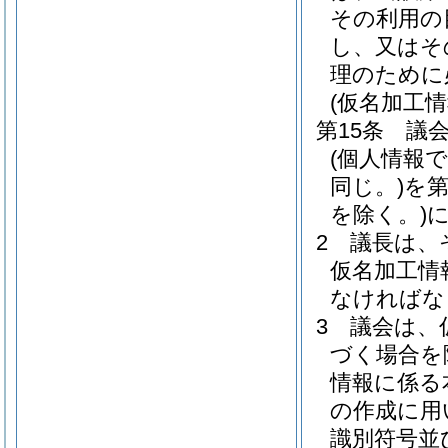
その利用の
し、又はそ
理のために
(仮名加工
第15条
議
(個人情報
同じ。)
を
を除く。)
2
議長は、
仮名加工情
なければな
3
議会は、
づく場合を
情報に係る
の作成に用
識別符号並