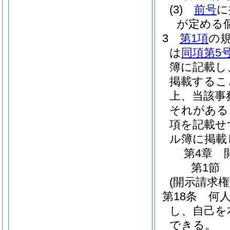
(3)
前号
に
が定める
3
第1項
の
は
同項第5
簿に記載し
掲載するこ
上、当該事
それがある
項を記載せ
ル簿に掲載
第4章
第1節
(開示請求権
第18条
何
し、自己を
できる。