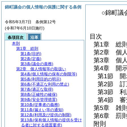
錦町議会の個人情報の保護に関する条例
○錦町議
令和5年3月7日 条例第12号
(令和7年6月10日施行)
目次
条項目次
沿革
第1章
総
本則
第1章
総則
第2章
個
第1条
(目的)
第2条
(定義)
第3章
個
第3条
(議会の責務)
第4章
開
第2章
個人情報等の取扱い
第4条
(個人情報の保有の制限等)
第1節
開
第5条
(利用目的の明示)
第2節
訂
第6条
(不適正な利用の禁止)
第7条
(適正な取得)
第3節
利
第8条
(正確性の確保)
第4節
審
第9条
(安全管理措置)
第10条
(従事者の義務)
第5章
雑
第11条
(漏えい等の通知)
第6章
罰
第12条
(利用及び提供の制限)
第13条
(保有個人情報の提供を受け
附則
る者に対する措置要求)