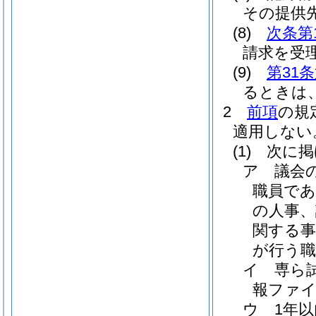
その提供
(8)
次条第
請求を受
(9)
第31
るときは
2
前項
の規
適用しない
(1)
次に掲
ア
議会
職員で
の人事、
関する
が行う職
イ
専ら
報ファ
ウ
1年