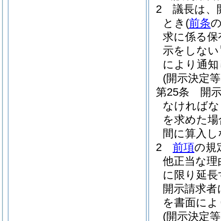
2
議長は、
とき
(
前条
求に係る保
示をしない
により通知
(開示決定等
第25条
開
なければな
を求めた場
間に算入し
2
前項
の規
他正当な理
に限り延長
開示請求者
を書面によ
(開示決定