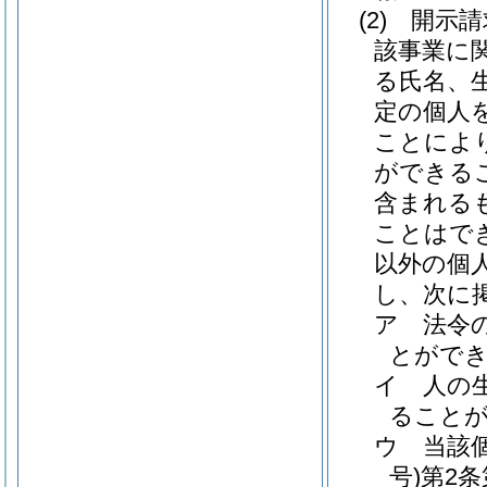
(2)
開示請
該事業に
る氏名、
定の個人
ことによ
ができる
含まれる
ことはで
以外の個
し、次に
ア
法令
とがで
イ
人の
ること
ウ
当該
号)
第2