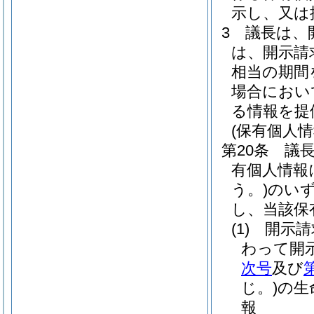
示し、又は
3
議長は、
は、開示請
相当の期間
場合におい
る情報を提
(保有個人
第20条
議
有個人情報
う。)
のい
し、当該保
(1)
開示請
わって開
次号
及び
じ。)
の生
報