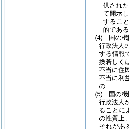
供され
て開示
すること
的であ
(4)
国の機
行政法人
する情報
換若しく
不当に住
不当に利
の
(5)
国の機
行政法人
ることに
の性質上
それがあ