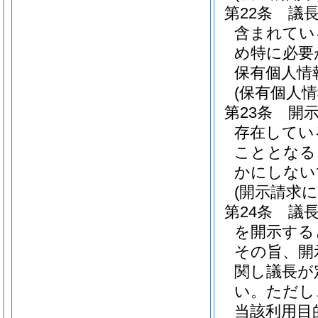
第22条
議
含まれてい
め特に必要
保有個人情
(保有個人
第23条
開
存在してい
こととなる
かにしない
(開示請求
第24条
議
を開示する
その旨、開
関し議長が
い。
ただし
当該利用目