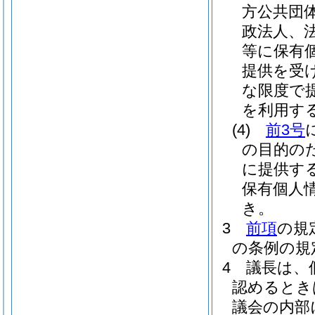
方公共団
政法人、
等に保有
提供を受
な限度で
を利用す
(4)
前3号
の目的の
に提供す
保有個人
き。
3
前項
の規
の条例の規
4
議長は、
認めるとき
議会の内部