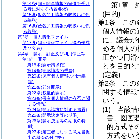
第14条
(個人関連情報の提供を受け
第1章
る者に対する措置要求)
(目的)
第15条
(仮名加工情報の取扱いに係
る義務)
第1条
この
第16条
(匿名加工情報の取扱いに係
個人情報の
る義務)
第3章
個人情報ファイル
に、議会が
第17条
(個人情報ファイル簿の作成
める個人の
及び公表)
第4章
開示、訂正及び利用停止等
正かつ円滑
第1節
開示
とを目的と
第18条
(開示請求権)
第19条
(開示請求の手続)
(定義)
第20条
(保有個人情報の開示義
務)
第2条
この
第21条
(部分開示)
関する情報
第22条
(裁量的開示)
第23条
(保有個人情報の存否に関
いう。
する情報)
(1)
当該情
第24条
(開示請求に対する措置)
第25条
(開示決定等の期限)
書、図画
第26条
(開示決定等の期限の特
的方式そ
例)
第27条
(第三者に対する意見書提
方式をい
出の機会の付与等)