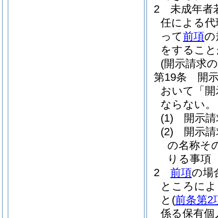
2
未成年者
任による代
って
前項
の
をすること
(開示請求の
第19条
開
おいて「開
ならない。
(1)
開示請
(2)
開示請
の名称そ
りる事項
2
前項
の場
ところによ
と
(
前条第2
係る保有個