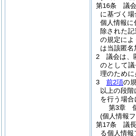
第16条
議
に基づく場
個人情報に
除された記
の規定によ
は当該匿名
2
議会は、
のとして議
理のために
3
前2項
の
以上の段階
を行う場合
第3章
(個人情報
第17条
議
る個人情報