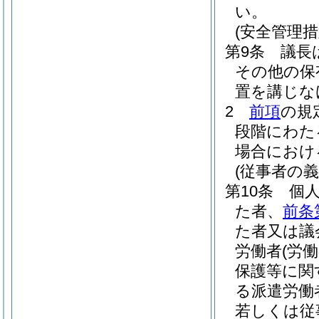
い。
(安全管理措
第9条
議長
その他の保
置を講じな
2
前項
の規
段階にわた
場合におけ
(従事者の義
第10条
個
た者、
前条
た者又は議
労働者
(労
保護等に関
る派遣労働
若しくは従