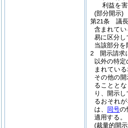
利益を
(部分開示)
第21条
議
含まれてい
易に区分し
当該部分を
2
開示請求
以外の特定
まれている
その他の開
ることとな
り、開示し
るおそれが
は、
同号
の
適用する。
(裁量的開示