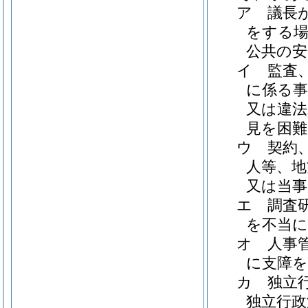
ア
議長
をする場
公共の安
イ
監査
に係る事
又は違法
見を困
ウ
契約
人等、地
又は当
エ
調査
を不当
オ
人事
に支障
カ
独立
独立行政