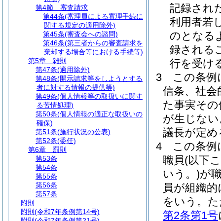
記録され
第4節
審査請求
第44条
(審理員による審理手続に
利用者若
関する規定の適用除外)
のとなる
第45条
(審査会への諮問)
第46条
(第三者からの審査請求を
録される
棄却する場合等における手続等)
第5章
雑則
行を受け
第47条
(適用除外)
3
この条例
第48条
(開示請求等をしようとする
者に対する情報の提供等)
信条、社会
第49条
(個人情報等の取扱いに関す
た事実その
る苦情処理)
第50条
(個人情報の適正な取扱いの
が生じない
確保)
議長が定め
第51条
(施行状況の公表)
第52条
(委任)
4
この条例
第6章
罰則
職員
(以下
第53条
第54条
いう。)
が
第55条
第56条
員が組織的
第57条
をいう。
た
附則
附則
(令和7年条例第14号)
第2条第1号
附則
(令和7年条例第21号)