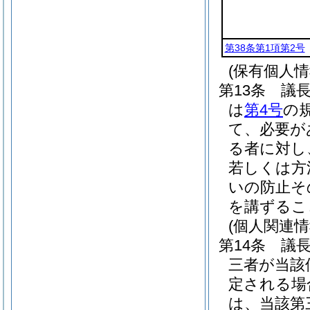
第38条第1項第2号
(保有個人
第13条
議
は
第4号
の
て、必要が
る者に対し
若しくは方
いの防止そ
を講ずるこ
(個人関連
第14条
議
三者が当該
定される場
は、当該第