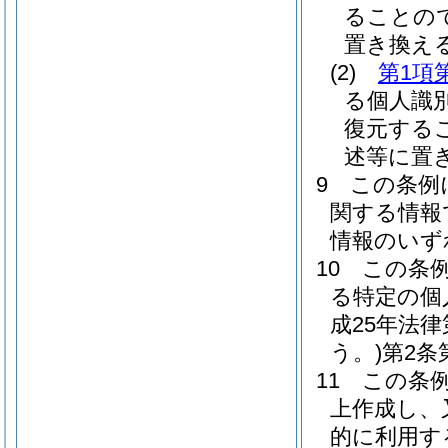
ることの
置き換え
(2)
第1項
る個人識
復元する
述等に置
9
この条例
関する情報
情報のいず
10
この条
る特定の個
成25年法
う。)
第2条
11
この条
上作成し、
的に利用す