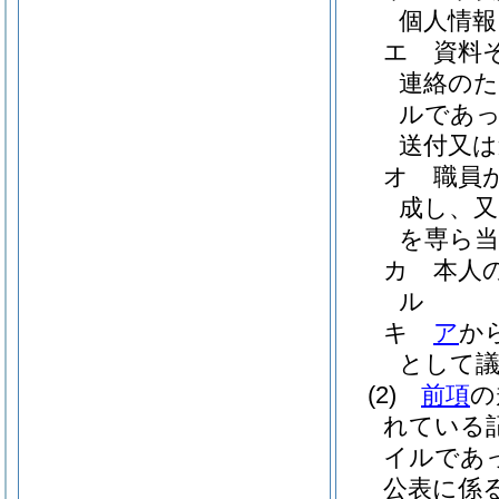
個人情報
エ
資料
連絡のた
ルであっ
送付又は
オ
職員
成し、又
を専ら当
カ
本人
ル
キ
ア
か
として
(2)
前項
の
れている
イルであ
公表に係