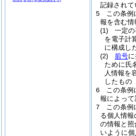
記録されて
5
この条例
報を含む情
(1)
一定の
を電子計
に構成し
(2)
前号
に
ために氏
人情報を
したもの
6
この条例
報によって
7
この条例
る個人情報
の情報と照
いように個