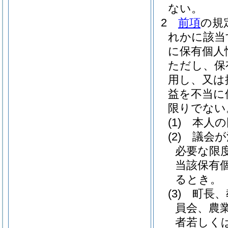
ない。
2
前項
の規
れかに該当
に保有個人
ただし、保
用し、又は
益を不当に
限りでない
(1)
本人の
(2)
議会が
必要な限
当該保有
るとき。
(3)
町長、
員会、農
者若しく