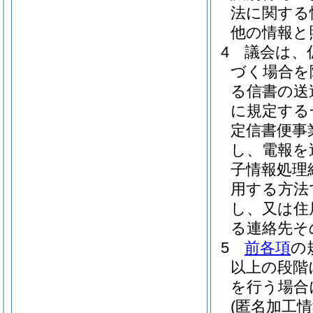
法に関する
他の情報と
4
議会は、
づく場合を
る信書の送
に規定する
定信書便事
し、電報を
子情報処理
用する方法
し、又は住
る連絡先そ
5
前各項
の
以上の段階
を行う場合
(匿名加工