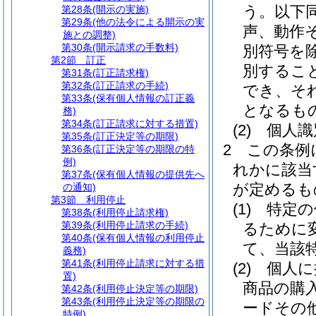
う。以下同
第28条
(開示の実施)
第29条
(他の法令による開示の実
声、動作
施との調整)
第30条
(開示請求の手数料)
別符号を除
第2節
訂正
別するこ
第31条
(訂正請求権)
第32条
(訂正請求の手続)
でき、そ
第33条
(保有個人情報の訂正義
となるも
務)
第34条
(訂正請求に対する措置)
(2)
個人識
第35条
(訂正決定等の期限)
2
この条例
第36条
(訂正決定等の期限の特
例)
れかに該当
第37条
(保有個人情報の提供先へ
が定めるも
の通知)
第3節
利用停止
(1)
特定の
第38条
(利用停止請求権)
第39条
(利用停止請求の手続)
るために
第40条
(保有個人情報の利用停止
て、当該
義務)
第41条
(利用停止請求に対する措
(2)
個人に
置)
商品の購
第42条
(利用停止決定等の期限)
第43条
(利用停止決定等の期限の
ードその
特例)