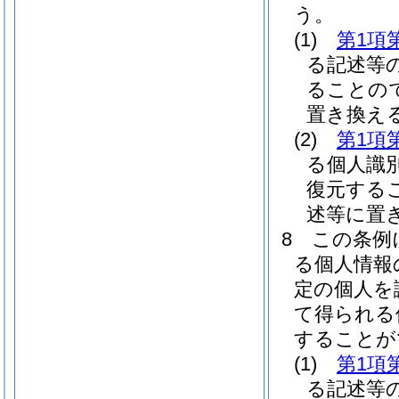
う。
(1)
第1項
る記述等
ることの
置き換え
(2)
第1項
る個人識
復元する
述等に置
8
この条例
る個人情報
定の個人を
て得られる
することが
(1)
第1項
る記述等