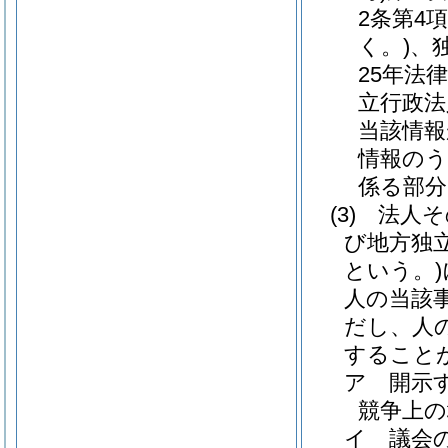
2条第4
く。)
、
25年法律
立行政法
当該情報
情報のう
係る部分
(3)
法人そ
び地方独
という。)
人の当該
だし、人
すること
ア
開示
競争上
イ
議会