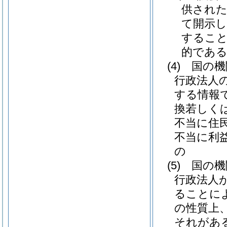
供され
て開示
すること
的であ
(4)
国の機
行政法人
する情報
換若しく
不当に住
不当に利
の
(5)
国の機
行政法人
ることに
の性質上
それがあ