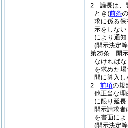
2
議長は、
とき
(
前条
求に係る保
示をしない
により通知
(開示決定等
第25条
開
なければな
を求めた場
間に算入し
2
前項
の規
他正当な理
に限り延長
開示請求者
を書面によ
(開示決定