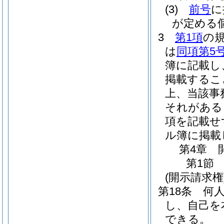
(3)
前号
に
が定める
3
第1項
の
は
同項第5
簿に記載し
掲載するこ
上、当該事
それがある
項を記載せ
ル簿に掲載
第4章
第1節
(開示請求権
第18条
何
し、自己を
できる。