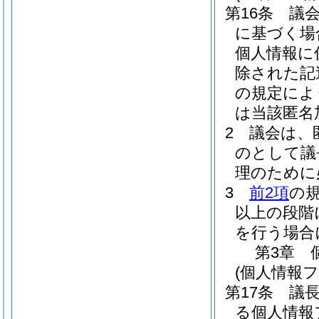
第16条
議
に基づく場
個人情報に
除された記
の規定によ
は当該匿名
2
議会は、
のとして議
理のために
3
前2項
の
以上の段階
を行う場合
第3章
(個人情報
第17条
議
る個人情報