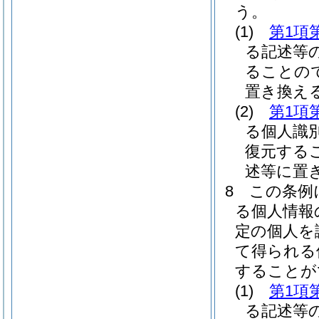
う。
(1)
第1項
る記述等
ることの
置き換え
(2)
第1項
る個人識
復元する
述等に置
8
この条例
る個人情報
定の個人を
て得られる
することが
(1)
第1項
る記述等