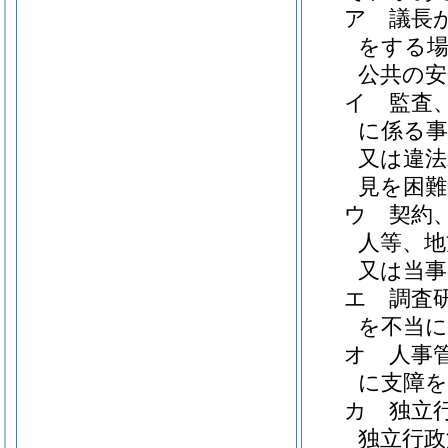
ア
議長
をする場
公共の安
イ
監査
に係る事
又は違法
見を困
ウ
契約
人等、地
又は当
エ
調査
を不当
オ
人事
に支障
カ
独立
独立行政