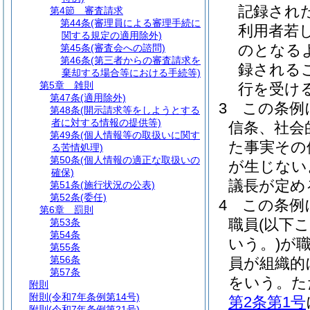
記録され
第4節
審査請求
第44条
(審理員による審理手続に
利用者若
関する規定の適用除外)
のとなる
第45条
(審査会への諮問)
第46条
(第三者からの審査請求を
録される
棄却する場合等における手続等)
第5章
雑則
行を受け
第47条
(適用除外)
3
この条例
第48条
(開示請求等をしようとする
者に対する情報の提供等)
信条、社会
第49条
(個人情報等の取扱いに関す
た事実その
る苦情処理)
第50条
(個人情報の適正な取扱いの
が生じない
確保)
議長が定め
第51条
(施行状況の公表)
第52条
(委任)
4
この条例
第6章
罰則
職員
(以下
第53条
第54条
いう。)
が
第55条
第56条
員が組織的
第57条
をいう。
た
附則
附則
(令和7年条例第14号)
第2条第1号
附則
(令和7年条例第21号)