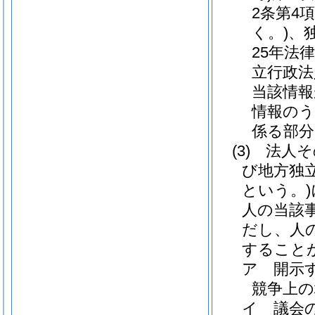
2条第4
く。)
、
25年法律
立行政法
当該情報
情報のう
係る部分
(3)
法人そ
び地方独
という。)
人の当該
だし、人
すること
ア
開示
競争上
イ
議会