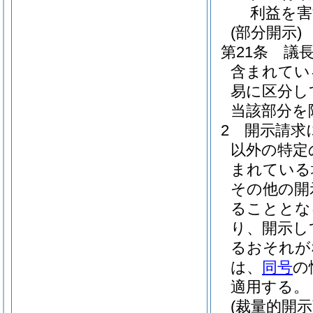
利益を
(部分開示)
第21条
議
含まれてい
易に区分し
当該部分を
2
開示請求
以外の特定
まれている
その他の開
ることとな
り、開示し
るおそれが
は、
同号
の
適用する。
(裁量的開示