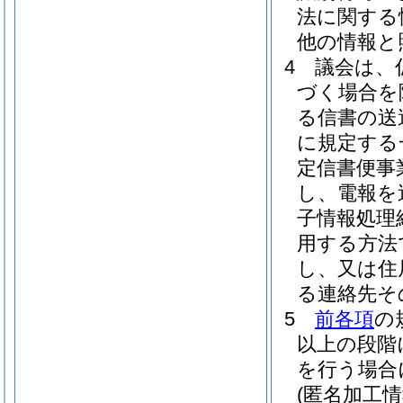
法に関する
他の情報と
4
議会は、
づく場合を
る信書の送
に規定する
定信書便事
し、電報を
子情報処理
用する方法
し、又は住
る連絡先そ
5
前各項
の
以上の段階
を行う場合
(匿名加工