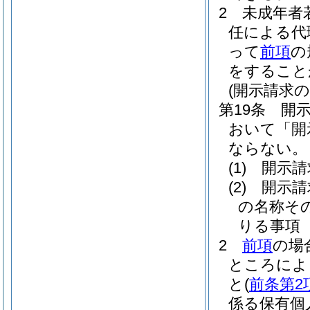
2
未成年者
任による代
って
前項
の
をすること
(開示請求の
第19条
開
おいて「開
ならない。
(1)
開示請
(2)
開示請
の名称そ
りる事項
2
前項
の場
ところによ
と
(
前条第2
係る保有個