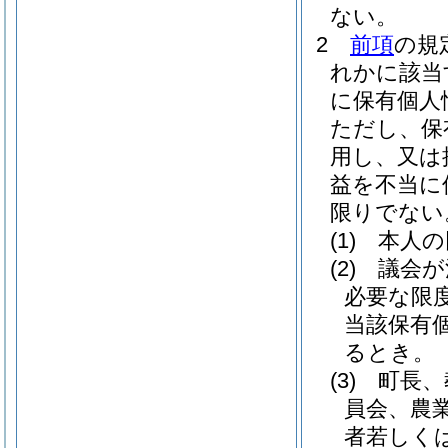
ない。
2
前項
の規
れかに該当
に保有個人
ただし、保
用し、又は
益を不当に
限りでない
(1)
本人の
(2)
議会が
必要な限
当該保有
るとき。
(3)
町長、
員会、農
者若しく