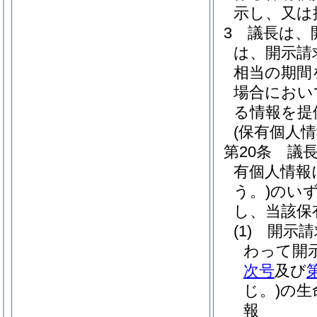
示し、又は
3
議長は、
は、開示請
相当の期間
場合におい
る情報を提
(保有個人
第20条
議
有個人情報
う。)
のい
し、当該保
(1)
開示請
わって開
次号
及び
じ。)
の生
報