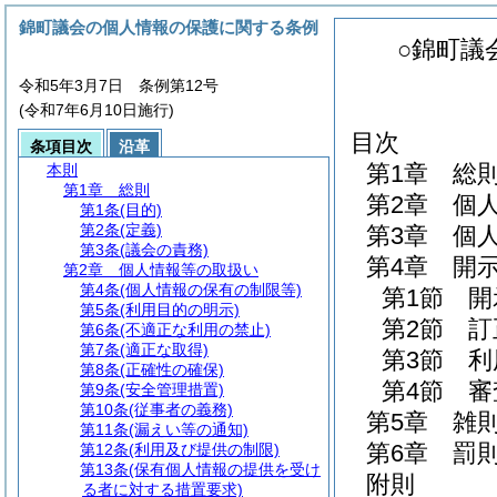
錦町議会の個人情報の保護に関する条例
○錦町議
令和5年3月7日 条例第12号
(令和7年6月10日施行)
目次
条項目次
沿革
第1章
総
本則
第1章
総則
第2章
個
第1条
(目的)
第2条
(定義)
第3章
個
第3条
(議会の責務)
第4章
開
第2章
個人情報等の取扱い
第4条
(個人情報の保有の制限等)
第1節
開
第5条
(利用目的の明示)
第2節
訂
第6条
(不適正な利用の禁止)
第7条
(適正な取得)
第3節
利
第8条
(正確性の確保)
第4節
審
第9条
(安全管理措置)
第10条
(従事者の義務)
第5章
雑
第11条
(漏えい等の通知)
第6章
罰
第12条
(利用及び提供の制限)
第13条
(保有個人情報の提供を受け
附則
る者に対する措置要求)