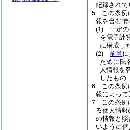
記録されて
5
この条例
報を含む情
(1)
一定の
を電子計
に構成し
(2)
前号
に
ために氏
人情報を
したもの
6
この条例
報によって
7
この条例
る個人情報
の情報と照
いように個