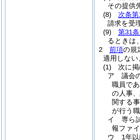
その提供
(8)
次条第
請求を受
(9)
第31
るときは
2
前項
の規
適用しない
(1)
次に掲
ア
議会
職員で
の人事、
関する
が行う職
イ
専ら
報ファ
ウ
1年