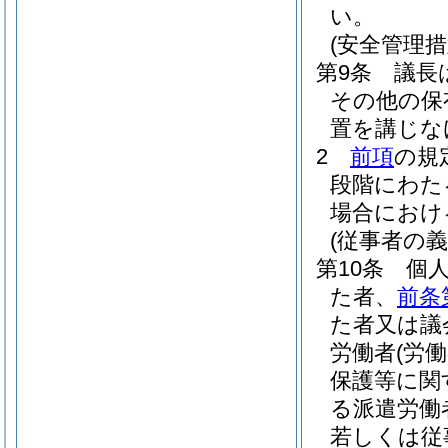
い。
(安全管理措
第9条
議長
その他の保
置を講じな
2
前項
の規
段階にわた
場合におけ
(従事者の義
第10条
個
た者、
前条
た者又は議
労働者
(労
保護等に関
る派遣労働
若しくは従