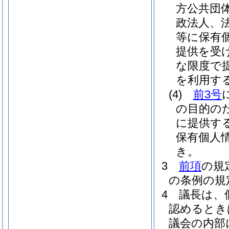
方公共団
政法人、
等に保有
提供を受
な限度で
を利用す
(4)
前3号
の目的の
に提供す
保有個人
き。
3
前項
の規
の条例の規
4
議長は、
認めるとき
議会の内部