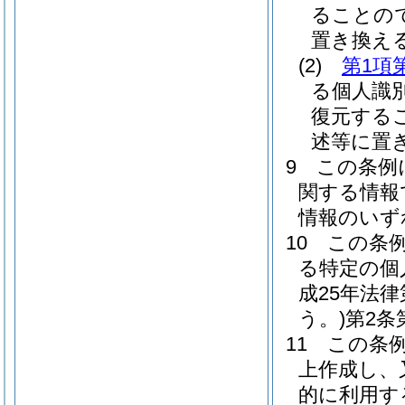
ることの
置き換え
(2)
第1項
る個人識
復元する
述等に置
9
この条例
関する情報
情報のいず
10
この条
る特定の個
成25年法
う。)
第2条
11
この条
上作成し、
的に利用す