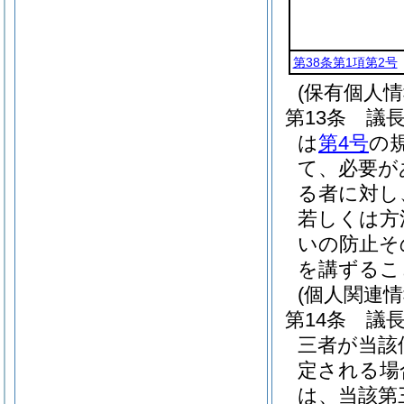
第38条第1項第2号
(保有個人
第13条
議
は
第4号
の
て、必要が
る者に対し
若しくは方
いの防止そ
を講ずるこ
(個人関連
第14条
議
三者が当該
定される場
は、当該第