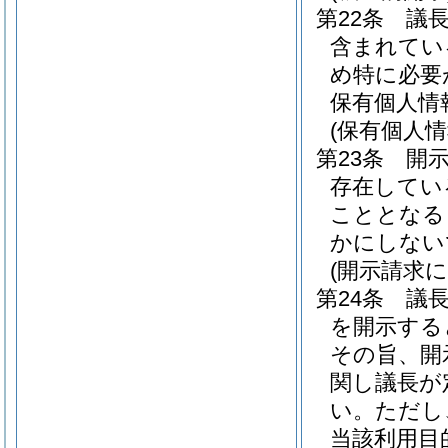
第22条
議
含まれてい
め特に必要
保有個人情
(保有個人
第23条
開
存在してい
こととなる
かにしない
(開示請求
第24条
議
を開示する
その旨、開
関し議長が
い。
ただし
当該利用目