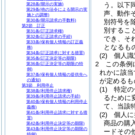
う。以下同
第28条
(開示の実施)
第29条
(他の法令による開示の実
声、動作
施との調整)
第30条
(開示請求の手数料)
別符号を除
第2節
訂正
別するこ
第31条
(訂正請求権)
第32条
(訂正請求の手続)
でき、そ
第33条
(保有個人情報の訂正義
となるも
務)
第34条
(訂正請求に対する措置)
(2)
個人識
第35条
(訂正決定等の期限)
2
この条例
第36条
(訂正決定等の期限の特
例)
れかに該当
第37条
(保有個人情報の提供先へ
が定めるも
の通知)
第3節
利用停止
(1)
特定の
第38条
(利用停止請求権)
第39条
(利用停止請求の手続)
るために
第40条
(保有個人情報の利用停止
て、当該
義務)
第41条
(利用停止請求に対する措
(2)
個人に
置)
商品の購
第42条
(利用停止決定等の期限)
第43条
(利用停止決定等の期限の
ードその
特例)