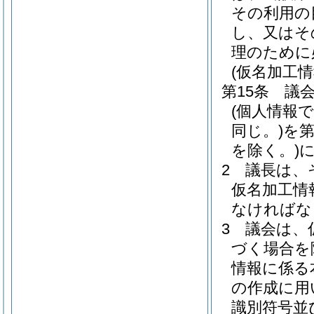
その利用の
し、又はそ
理のために
(仮名加工
第15条
議
(個人情報
同じ。)
を
を除く。)
2
議長は、
仮名加工情
なければな
3
議会は、
づく場合を
情報に係る
の作成に用
識別符号並