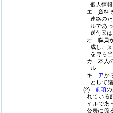
個人情報
エ
資料
連絡のた
ルであっ
送付又は
オ
職員
成し、又
を専ら当
カ
本人
ル
キ
ア
か
として
(2)
前項
の
れている
イルであ
公表に係