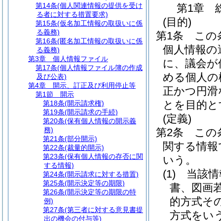
第14条
(個人関連情報の提供を受け
第1章
る者に対する措置要求)
(目的)
第15条
(仮名加工情報の取扱いに係
る義務)
第1条
この
第16条
(匿名加工情報の取扱いに係
個人情報の
る義務)
第3章
個人情報ファイル
に、議会が
第17条
(個人情報ファイル簿の作成
める個人の
及び公表)
第4章
開示、訂正及び利用停止等
正かつ円滑
第1節
開示
とを目的と
第18条
(開示請求権)
第19条
(開示請求の手続)
(定義)
第20条
(保有個人情報の開示義
務)
第2条
この
第21条
(部分開示)
関する情報
第22条
(裁量的開示)
第23条
(保有個人情報の存否に関
いう。
する情報)
(1)
当該情
第24条
(開示請求に対する措置)
第25条
(開示決定等の期限)
書、図画
第26条
(開示決定等の期限の特
的方式そ
例)
第27条
(第三者に対する意見書提
方式をい
出の機会の付与等)