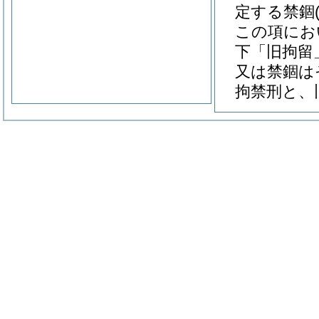
定する禁錮
この項にお
下「旧拘留
又は禁錮は
拘禁刑と、