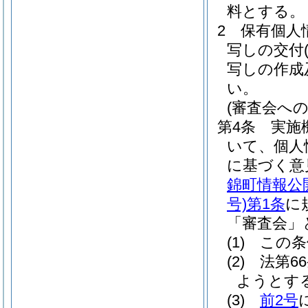
料とする。
2
保有個人
写しの交付
写しの作成
い。
(審査会への
第4条
実施
いて、個人
に基づく意
錦町情報公
号)
第1条
に
「審査会」
(1)
この条
(2)
法第6
ようとす
(3)
前2号