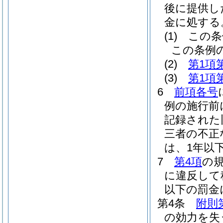
後に提供し
金に処する
(1)
この条
この条例
(2)
第1項
(3)
第1項
6
前項各号
例の施行前
記録された
三者の不正
は、1年以
7
第4項
の
に違反して
以下の罰金
第4条
附則
の効力を失