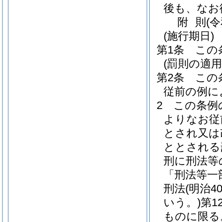
後も、なお
附
則
(
(施行期日)
第1条
この
(罰則の適
第2条
この
従前の例に
2
この条例
よりなお従
とされ又は
ととされる
刑に刑法等
「刑法等一
刑法
(明治
いう。)
第1
ものに限る