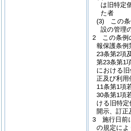
は旧特定
た者
(3)
この条
設の管理
2
この条例
報保護条例
23条第2
第23条第
における旧
正及び利用
11条第1項
30条第1
ける旧特定
開示、訂正
3
施行日前
の規定によ