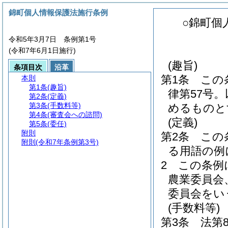
錦町個人情報保護法施行条例
○錦町個
令和5年3月7日 条例第1号
(令和7年6月1日施行)
(趣旨)
条項目次
沿革
第1条
この
本則
第1条
(趣旨)
律第57号
第2条
(定義)
第3条
(手数料等)
めるものと
第4条
(審査会への諮問)
(定義)
第5条
(委任)
附則
第2条
この
附則
(令和7年条例第3号)
る用語の例
2
この条例
農業委員会
委員会をい
(手数料等)
第3条
法第