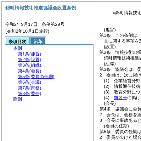
錦町情報技術推進協議会設置条例
○錦町情報技
令和2年9月17日 条例第29号
(趣旨)
(令和2年10月1日施行)
第1条
この条例は
営に関する事項を
条項目次
沿革
(設置)
本則
第2条
情報技術の
第1条
(趣旨)
錦町情報技術推進
第2条
(設置)
(組織)
第3条
(組織)
第3条
協議会は、委
第4条
(会長)
2
委員は、次に掲
第5条
(委員の任期)
(1)
企業経営分野
第6条
(会議)
(2)
情報通信技術
第7条
(庶務)
(3)
教育分野につ
第8条
(委任)
(4)
前各号
に掲げ
附則
(会長)
第4条
協議会に会
2
会長は、会務を
3
会長に事故ある
(委員の任期)
第5条
委員の任期は
2
委員が欠けた場