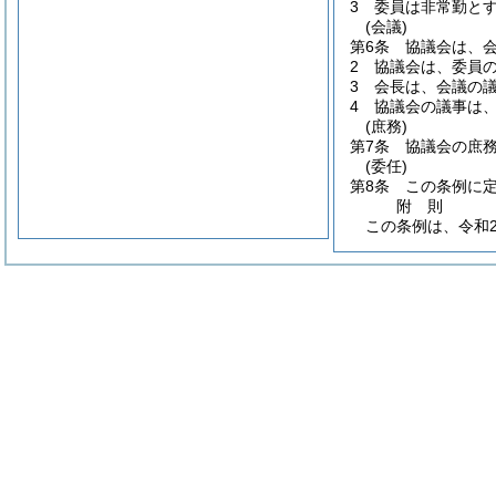
3
委員は非常勤と
(会議)
第6条
協議会は、
2
協議会は、委員
3
会長は、会議の
4
協議会の議事は
(庶務)
第7条
協議会の庶
(委任)
第8条
この条例に
附
則
この条例は、令和2