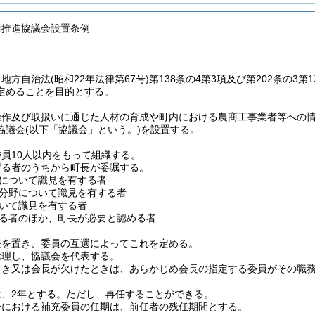
術推進協議会設置条例
、地方自治法
(昭和22年法律第67号)
第138条の4第3項及び第202条の
定めることを目的とする。
操作及び取扱いに通じた人材の育成や町内における農商工事業者等への
協議会
(以下「協議会」という。)
を設置する。
員10人以内をもって組織する。
げる者のうちから町長が委嘱する。
について識見を有する者
分野について識見を有する者
いて識見を有する者
る者のほか、町長が必要と認める者
長を置き、委員の互選によってこれを定める。
総理し、協議会を代表する。
とき又は会長が欠けたときは、あらかじめ会長の指定する委員がその職
、2年とする。
ただし、再任することができる。
合における補充委員の任期は、前任者の残任期間とする。