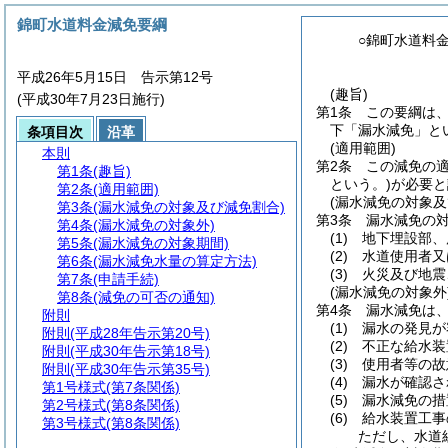
錦町水道料金減免要綱
○錦町水道料
平成26年5月15日 告示第12号
(趣旨)
(平成30年7月23日施行)
第1条
この要綱は
下「漏水減免」と
条項目次
沿革
(適用範囲)
本則
第2条
この減免の
第1条
(趣旨)
という。)
が必要と
第2条
(適用範囲)
(漏水減免の対象及
第3条
(漏水減免の対象及び減免割合)
第3条
漏水減免の
第4条
(漏水減免の対象外)
(1)
地下埋設部、
第5条
(漏水減免の対象期間)
(2)
水道使用者又
第6条
(漏水減免水量の算定方法)
(3)
火災及び地震
第7条
(申請手続)
(漏水減免の対象外
第8条
(減免の可否の通知)
第4条
漏水減免は
附則
(1)
漏水の発見が
附則
(平成28年告示第20号)
(2)
不正な給水装
附則
(平成30年告示第18号)
(3)
使用者等の故
附則
(平成30年告示第35号)
(4)
漏水が確認さ
第1号様式
(第7条関係)
(5)
漏水減免の措
第2号様式
(第8条関係)
(6)
給水装置工事
第3号様式
(第8条関係)
ただし、水道