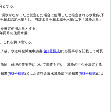
分とする。
、漏水がなかったと仮定した場合に使用したと推定される水量
(以下
を漏水認定水量とし、当該水量を漏水減免水量
(以下「減免水量」
量を推定使用水量とする。
年同月の使用水量
、これを切り捨てる。
完了後、水道料金減免申請書
(
第1号様式
)
に必要事項を記載して町長
水箇所、修理の事実等について調査を行い、減免の可否を決定する
通知書
(
第2号様式
)
又は水道料金漏水減免却下通知書
(
第3号様式
)
によ