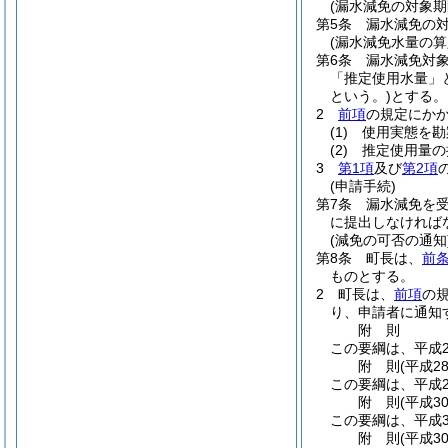
(漏水減免の対象期
第5条
漏水減免の
(漏水減免水量の算
第6条
漏水減免対
「推定使用水量」
という。)
とする。
2
前項
の規定にか
(1)
使用実態を勘
(2)
推定使用量の
3
第1項
及び
第2項
(申請手続)
第7条
漏水減免を
に提出しなければ
(減免の可否の通知
第8条
町長は、
前
ものとする。
2
町長は、
前項
の
り、申請者に通知
附
則
この要綱は、平成2
附
則
(平成2
この要綱は、平成2
附
則
(平成3
この要綱は、平成3
附
則
(平成3