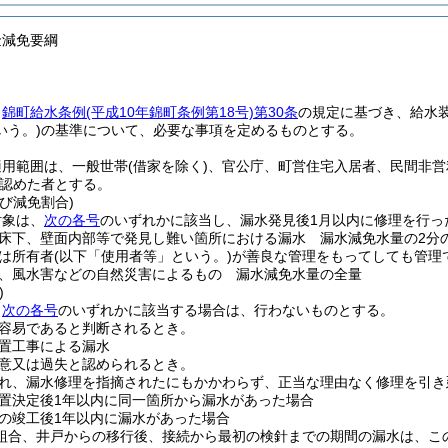
金減免要綱
、
錦町給水条例
(平成10年錦町条例第18号)
第30条
の規定に基づき、給水
いう。)
の基準について、必要な事項を定めるものとする。
適用範囲は、一般世帯
(借家を除く)
、官公庁、町営住宅入居者、民間非営
認めた者とする。
び減免割合)
対象は、
次の各号
のいずれかに該当し、漏水発見後1月以内に修理を行っ
床下、壁面内部等で発見し難い箇所における漏水 漏水減免水量の2分
は所有者
(以下「使用者等」という。)
が善良な管理をもってしても管理
、風水害などの自然災害によるもの 漏水減免水量の全量
)
、
次の各号
のいずれかに該当する場合は、行わないものとする。
容易であると判断されるとき。
置工事による漏水
意又は過失と認められるとき。
れ、漏水修理を指摘されたにもかかわらず、正当な理由なく修理を引き
置決定後1年以内に同一箇所から漏水があった場合
の竣工後1年以内に漏水があった場合
組合、井戸からの移行後、接続から最初の検針までの期間の漏水は、こ