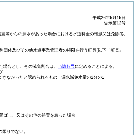
平成26年5月15日
告示第12号
装置等からの漏水があった場合における水道料金の軽減又は免除
(以
利団体及びその他水道事業管理者の権限を行う町長
(以下「町長」
た場合とし、その減免割合は、
当該各号
に定めることによる。
の1
できなかったと認められるもの 漏水減免水量の2分の1
延ばし、又はその他の処置を怠った場合
の限りでない。