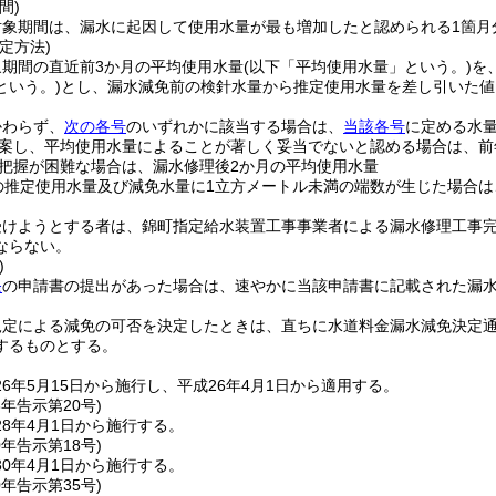
間)
対象期間は、漏水に起因して使用水量が最も増加したと認められる1箇月
定方法)
象期間の直近前3か月の平均使用水量
(以下「平均使用水量」という。)
を
という。)
とし、漏水減免前の検針水量から推定使用水量を差し引いた値
かわらず、
次の各号
のいずれかに該当する場合は、
当該各号
に定める水
案し、平均使用水量によることが著しく妥当でないと認める場合は、前
把握が困難な場合は、漏水修理後2か月の平均使用水量
の推定使用水量及び減免水量に1立方メートル未満の端数が生じた場合は
受けようとする者は、錦町指定給水装置工事事業者による漏水修理工事
ならない。
)
条
の申請書の提出があった場合は、速やかに当該申請書に記載された漏
規定による減免の可否を決定したときは、直ちに水道料金漏水減免決定
するものとする。
6年5月15日から施行し、平成26年4月1日から適用する。
8年
告示第20号)
8年4月1日から施行する。
0年
告示第18号)
0年4月1日から施行する。
0年
告示第35号)