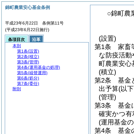
錦町農業安心基金条例
○錦町農
平成23年6月22日 条例第11号
(平成23年6月22日施行)
(設置)
条項目次
沿革
第1条
家畜
本則
第1条
(設置)
な防疫活動
第2条
(積立)
第3条
(管理)
町農業安心
第4条
(運用基金の処理)
(積立)
第5条
(繰替運用)
第6条
(処分)
第2条
基金
第7条
(委任)
出予算
(以
附則
(管理)
第3条
基金
確実かつ有
(運用基金の
第4条
基金