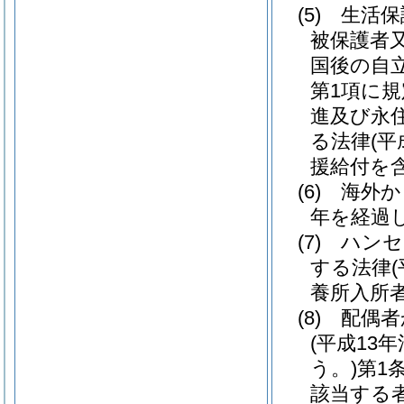
(5)
生活保
被保護者
国後の自
第1項に
進及び永
る法律
(平
援給付を含
(6)
海外か
年を経過
(7)
ハンセ
する法律
養所入所
(8)
配偶者
(平成13
う。)
第1
該当する