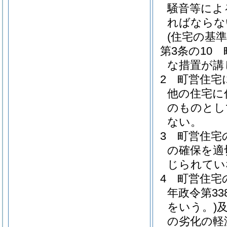
騒音等によ
ればならな
(住宅の基準
第3条の10
な措置が講
2
町営住宅
他の住宅に
のものとし
ない。
3
町営住宅
の確保を適
じられてい
4
町営住宅
年政令第33
をいう。)
の劣化の軽