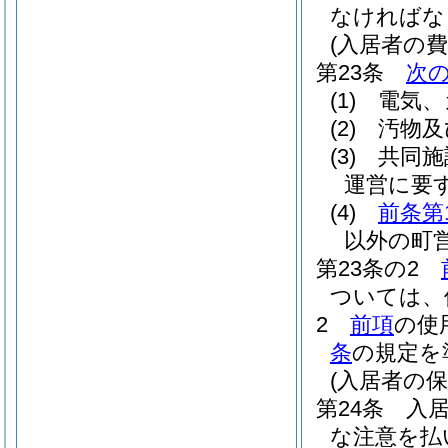
なければな
(入居者の費
第23条
次
(1)
電気、
(2)
汚物及
(3)
共同施
運営に要
(4)
前条第
以外の町
第23条の2
ついては、
2
前項
の使
条
の規定を
(入居者の保
第24条
入
な注意を払