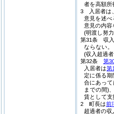
者を高額所
3
入居者は
意見を述べ
意見の内容
(明渡し努力
第31条
収
ならない。
(収入超過
第32条
第3
入居者は
第
定に係る期
合にあって
までの間)
賃として支
2
町長は
前
超過者の収