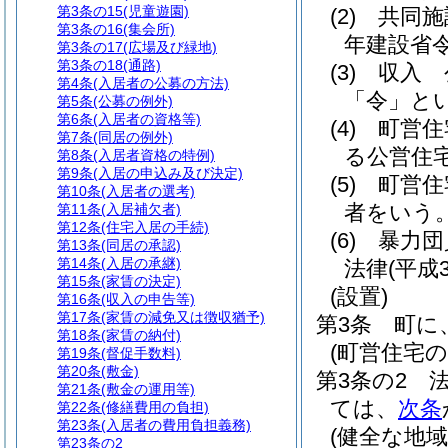
第3条の15
(児童遊園)
(2)
共同施
第3条の16
(集会所)
年建設省令
第3条の17
(広場及び緑地)
第3条の18
(通路)
(3)
収入 
第4条
(入居者の公募の方法)
「令」とい
第5条
(公募の例外)
第6条
(入居者の資格等)
(4)
町営住
第7条
(同居の例外)
る公営住
第8条
(入居者資格の特例)
第9条
(入居の申込み及び決定)
(5)
町営住
第10条
(入居者の選考)
者をいう
第11条
(入居補欠者)
第12条
(住宅入居の手続)
(6)
暴力団
第13条
(同居の承認)
第14条
(入居の承継)
法律
(平成
第15条
(家賃の決定)
(設置)
第16条
(収入の申告等)
第17条
(家賃の減免又は徴収猶予)
第3条
町に
第18条
(家賃の納付)
(町営住宅の
第19条
(督促手数料)
第20条
(敷金)
第3条の2
第21条
(敷金の運用等)
ては、
次条
第22条
(修繕費用の負担)
第23条
(入居者の費用負担義務)
(健全な地域
第23条の2