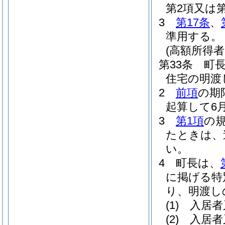
第2項又は
3
第17条
、
準用する。
(高額所得
第33条
町
住宅の明渡
2
前項
の期
起算して6
3
第1項
の
たときは、
い。
4
町長は、
に掲げる特
り、明渡し
(1)
入居者
(2)
入居者