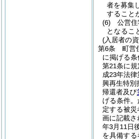
者を募集
すること
(6)
公営住
となるこ
(入居者の資
第6条
町営
に掲げる条
第21条に
成23年法律第
興再生特別
帰還者及び
げる条件。
定する被災
画に記載さ
年3月11日
を具備する