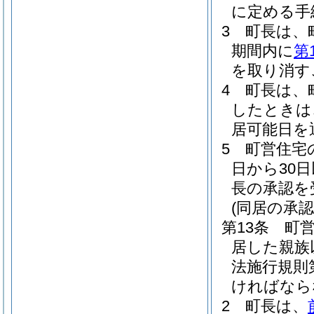
に定める手
3
町長は、
期間内に
第
を取り消す
4
町長は、
したときは
居可能日を
5
町営住宅
日から30
長の承認を
(同居の承認
第13条
町
居した親族
法施行規則
ければなら
2
町長は、