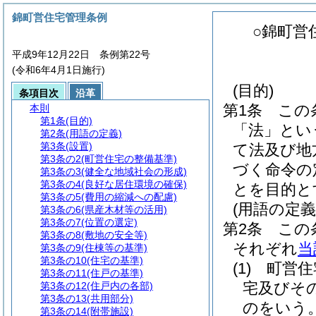
錦町営住宅管理条例
○錦町営
平成9年12月22日 条例第22号
(令和6年4月1日施行)
(目的)
条項目次
沿革
第1条
この
本則
第1条
(目的)
「法」とい
第2条
(用語の定義)
第3条
(設置)
て法及び地
第3条の2
(町営住宅の整備基準)
づく命令の
第3条の3
(健全な地域社会の形成)
第3条の4
(良好な居住環境の確保)
とを目的と
第3条の5
(費用の縮減への配慮)
(用語の定義
第3条の6
(県産木材等の活用)
第3条の7
(位置の選定)
第2条
この
第3条の8
(敷地の安全等)
それぞれ
当
第3条の9
(住棟等の基準)
第3条の10
(住宅の基準)
(1)
町営住
第3条の11
(住戸の基準)
宅及びそ
第3条の12
(住戸内の各部)
第3条の13
(共用部分)
のをいう
第3条の14
(附帯施設)