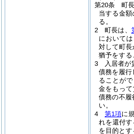
第20条
町
当する金額
る。
2
町長は、
においては
対して町長
猶予をする
3
入居者が
債務を履行
ることがで
金をもって
債務の不履
い。
4
第1項
に
れを還付す
を目的とす