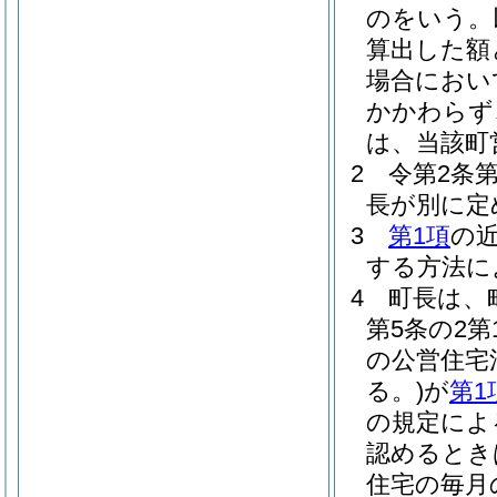
のをいう。
算出した額
場合におい
かかわらず
は、当該町
2
令第2条
長が別に定
3
第1項
の
する方法に
4
町長は、
第5条の2
の公営住宅
る。)
が
第1
の規定によ
認めるとき
住宅の毎月