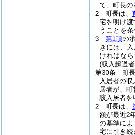
て、町長の
2
町長は、
宅を明け渡
うことを条
3
第1項
の
きには、入
ければなら
(収入超過
第30条
町
入居者の収
居者が、町
該入居者を
2
町長は、
額が最近2
の基準によ
宅に引き続