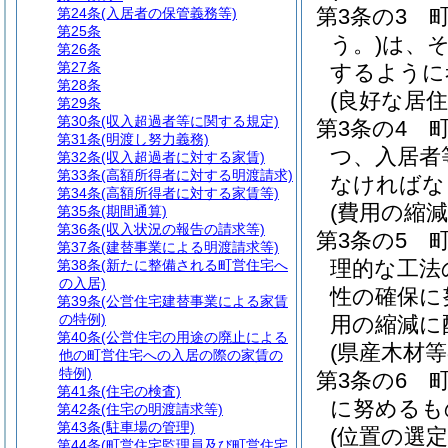
第3条の3
第24条
(入居者の保管義務等)
第25条
う。)
は、
第26条
第27条
するように
第28条
(良好な居住
第29条
第30条
(収入超過者等に関する規定)
第3条の4
第31条
(明渡し努力義務)
つ、入居者
第32条
(収入超過者に対する家賃)
第33条
(高額所得者に対する明渡請求)
なければな
第34条
(高額所得者に対する家賃等)
(費用の縮減
第35条
(期間通算)
第36条
(収入状況の報告の請求等)
第3条の5
第37条
(建替事業による明渡請求等)
理的な工法
第38条
(新たに整備される町営住宅へ
の入居)
性の確保に
第39条
(公営住宅建替事業による家賃
の特例)
用の縮減に
第40条
(公営住宅の用途の廃止による
(県産木材等
他の町営住宅への入居の際の家賃の
特例)
第3条の6
第41条
(住宅の検査)
に努めるも
第42条
(住宅の明渡請求等)
第43条
(駐車場の管理)
(位置の選定
第44条
(町営住宅監理員及び町営住宅