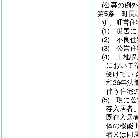
(公募の例外
第5条
町長
ず、町営住
(1)
災害に
(2)
不良住
(3)
公営住
(4)
土地収
において
受けてい
和36年法律
伴う住宅
(5)
現に公
存入居者」
既存入居
体の機能
者又は同