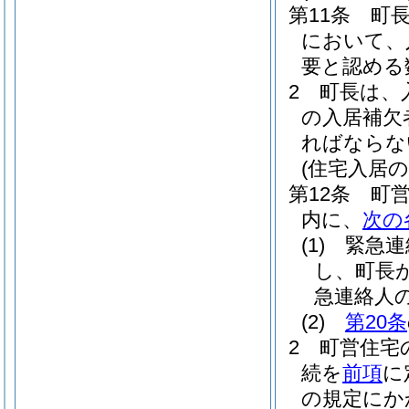
第11条
町
において、
要と認める
2
町長は、
の入居補欠
ればならな
(住宅入居の
第12条
町
内に、
次の
(1)
緊急連
し、町長
急連絡人
(2)
第20条
2
町営住宅
続を
前項
に
の規定にか