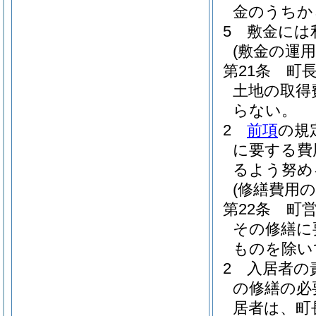
金のうちか
5
敷金には
(敷金の運用
第21条
町
土地の取得
らない。
2
前項
の規
に要する費
るよう努め
(修繕費用の
第22条
町
その修繕に
ものを除い
2
入居者の
の修繕の必
居者は、町