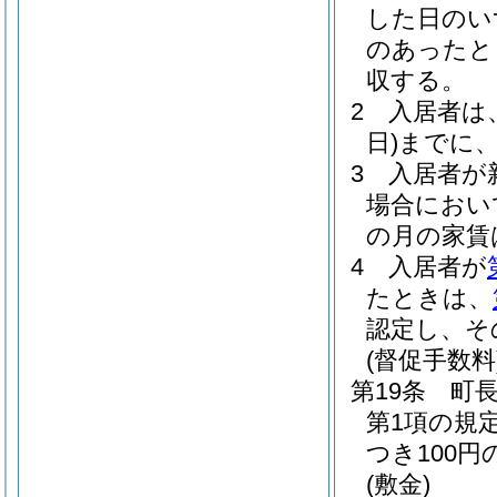
した日のい
のあったと
収する。
2
入居者は
日)
までに
3
入居者が
場合におい
の月の家賃
4
入居者が
たときは、
認定し、そ
(督促手数料
第19条
町長
第1項の規
つき100
(敷金)