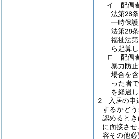
イ
配偶
法第28
一時保護
法第28
福祉法第
ら起算し
ロ
配偶者
暴力防止
場合を含
った者で
を経過
2
入居の申
するかどう
認めるとき
に面接させ
容その他必