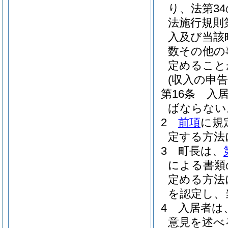
り、法第3
法施行規則
入及び当該
数その他の
定めること
(収入の申告
第16条
入
ばならない
2
前項
に規
定する方法
3
町長は、
による書類
定める方法
を認定し、
4
入居者は
意見を述べ