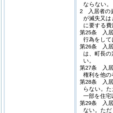
ならない。
2
入居者の
が滅失又は
に要する費
第25条
入
行為をして
第26条
入
は、町長の
い。
第27条
入
権利を他の
第28条
入
らない。
た
一部を住宅
第29条
入
ない。
ただ