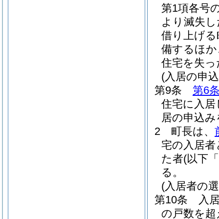
第1項各号
より滅失し
借り上げる
備するほか
住宅を失っ
(入居の申
第9条
第6
住宅に入居
居の申込み
2
町長は、
宅の入居者
た者
(以下
る。
(入居者の選
第10条
入
の戸数を超