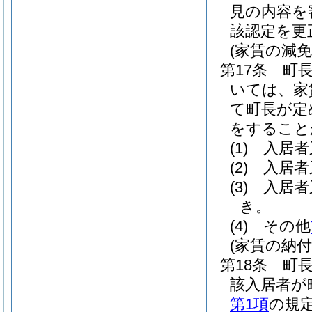
見の内容を
該認定を更
(家賃の減
第17条
町
いては、家
て町長が定
をすること
(1)
入居者
(2)
入居者
(3)
入居者
き。
(4)
その他
(家賃の納付
第18条
町
該入居者が
第1項
の規