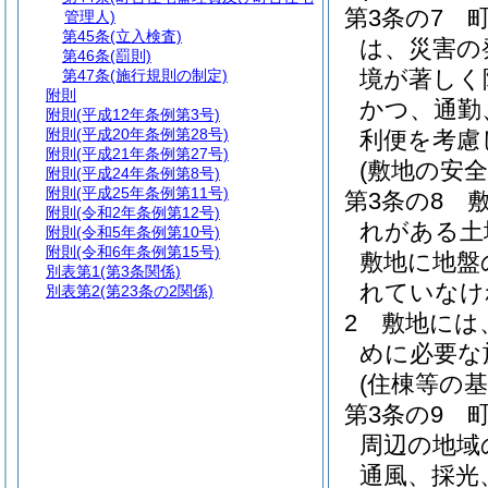
第3条の7
管理人)
第45条
(立入検査)
は、災害の
第46条
(罰則)
境が著しく
第47条
(施行規則の制定)
附則
かつ、通勤
附則
(平成12年条例第3号)
附則
(平成20年条例第28号)
利便を考慮
附則
(平成21年条例第27号)
(敷地の安全
附則
(平成24年条例第8号)
附則
(平成25年条例第11号)
第3条の8
附則
(令和2年条例第12号)
れがある土
附則
(令和5年条例第10号)
附則
(令和6年条例第15号)
敷地に地盤
別表第1
(第3条関係)
れていなけ
別表第2
(第23条の2関係)
2
敷地には
めに必要な
(住棟等の基
第3条の9
周辺の地域
通風、採光