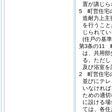
置が講じら
5
町営住宅
造耐力上主
を行うこと
じられてい
(住戸の基準
第3条の11
は、共用部
る。
ただし
及び浴室を
2
町営住宅
並びにテレ
いなければ
ための適切
に設ける場
ては、各住