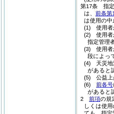
第17条
指
は、
前条第
は使用の中
(1)
使用者
(2)
使用者
指定管理
(3)
使用者
段によっ
(4)
天災地
があると
(5)
公益上
(6)
前各号
があると
2
前項
の規
しくは使用
ても、指定