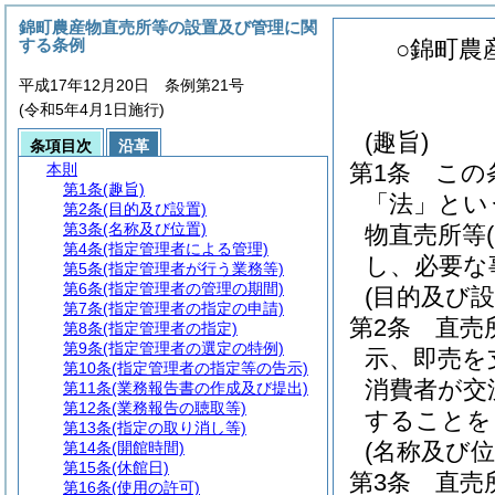
錦町農産物直売所等の設置及び管理に関
する条例
○錦町農
平成17年12月20日 条例第21号
(令和5年4月1日施行)
(趣旨)
条項目次
沿革
第1条
この
本則
第1条
(趣旨)
「法」とい
第2条
(目的及び設置)
第3条
(名称及び位置)
物直売所等
第4条
(指定管理者による管理)
し、必要な
第5条
(指定管理者が行う業務等)
第6条
(指定管理者の管理の期間)
(目的及び設
第7条
(指定管理者の指定の申請)
第2条
直売
第8条
(指定管理者の指定)
第9条
(指定管理者の選定の特例)
示、即売を
第10条
(指定管理者の指定等の告示)
消費者が交
第11条
(業務報告書の作成及び提出)
第12条
(業務報告の聴取等)
することを
第13条
(指定の取り消し等)
(名称及び位
第14条
(開館時間)
第15条
(休館日)
第3条
直売
第16条
(使用の許可)