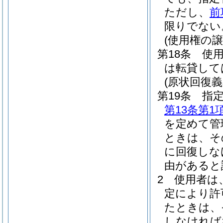
ただし、
前
限りでない
(使用権の譲
第18条
使
は転貸して
(原状回復義
第19条
指
第13条第1
を定めて管
ときは、そ
に回復しな
由があると
2
使用者は
定により許
たときは、
しなければ