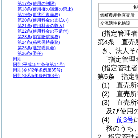
第17条
(使用の制限)
名
第18条
(使用権の譲渡の禁止)
第19条
(原状回復義務)
錦町農産物直売所
第20条
(使用料金の支払い)
交流活性化施設
第21条
(使用料金の収入)
第22条
(使用料金の不還付)
(指定管理
第23条
(損害賠償義務)
第4条
直売
第24条
(秘密保持義務)
第25条
(選定委員会)
き、法人そ
第26条
(委任)
「指定管理
附則
附則
(平成18年条例第14号)
(指定管理
附則
(令和2年条例第35号)
第5条
指定
附則
(令和5年条例第3号)
(1)
直売所
(2)
直売所
(3)
直売所
及び使用
(4)
前3号
務のうち
2
指定管理