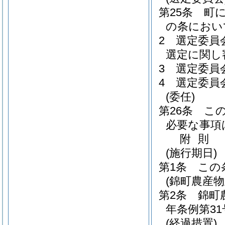
第25条
町
の条におい
2
選定委員
選定に関し
3
選定委員
4
選定委員
(委任)
第26条
こ
必要な事項
附
則
(施行期日)
第1条
この
(錦町農産
第2条
錦町
年条例第3
(経過措置)