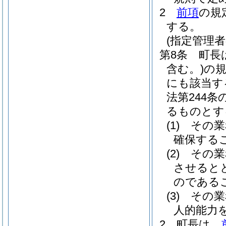
2
前項
の規
する。
(指定管理者
第8条
町長
含む。)
の
にも該当す
法第244
るものとす
(1)
その業
確保する
(2)
その業
させると
のである
(3)
その業
人的能力
2
町長は、