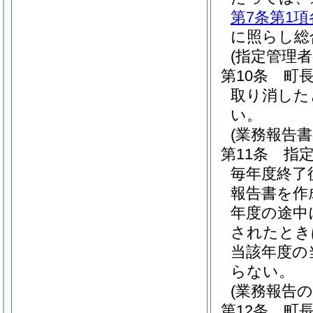
第7条第1項
に照らし総
(指定管理
第10条
町
取り消した
い。
(業務報告
第11条
指定
毎年度終了
報告書を作
年度の途中
されたとき
当該年度の
らない。
(業務報告の
第12条
町