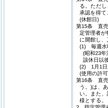
る。
ただし
承認を得て
(休館日)
第15条
直
定管理者が
に開館し、
(1)
毎週水
(昭和23年
該休日以
(2)
1月1
(使用の許可
第16条
直
う。)
は、
い。
また、
様とする。
2
指定管理