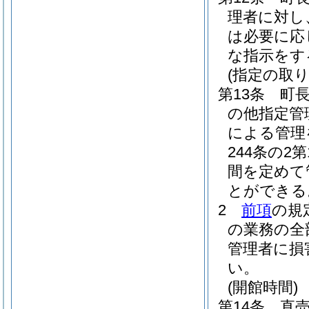
理者に対し
は必要に応
な指示をす
(指定の取り
第13条
町
の他指定管
による管理
244条の
間を定めて
とができる
2
前項
の規
の業務の全
管理者に損
い。
(開館時間)
第14条
直