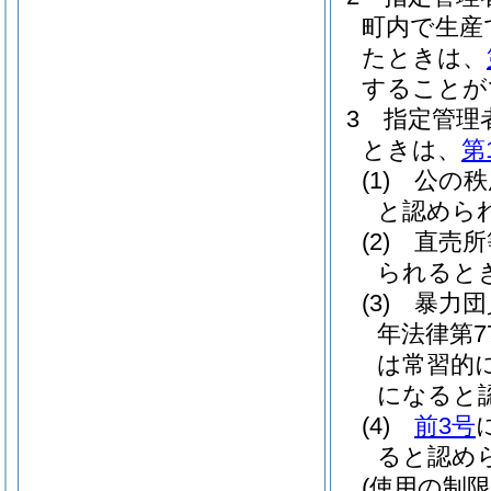
町内で生産
たときは、
することが
3
指定管理
ときは、
第
(1)
公の秩
と認めら
(2)
直売所
られると
(3)
暴力団
年法律第7
は常習的
になると
(4)
前3号
ると認め
(使用の制限