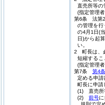
直売所等の
(指定管理
第6条
法第
の管理を行
の4月1日
(
日)
から起算
い。
2
町長は、
短縮するこ
(指定管理
第7条
第4
定める申請
町長に申請
(1)
直売所
(2)
前号
に
規則で定