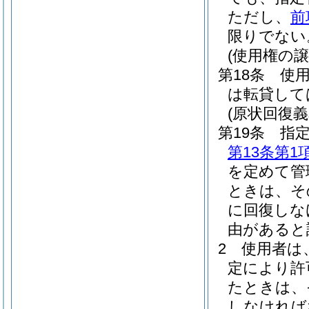
ただし、
前
限りでない
(使用権の譲
第18条
使
は転貸して
(原状回復義
第19条
指
第13条第1
を定めて管
ときは、そ
に回復しな
由があると
2
使用者は
定により許
たときは、
しなければ