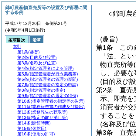
錦町農産物直売所等の設置及び管理に関
する条例
○錦町農
平成17年12月20日 条例第21号
(令和5年4月1日施行)
(趣旨)
条項目次
沿革
第1条
この
本則
第1条
(趣旨)
「法」とい
第2条
(目的及び設置)
第3条
(名称及び位置)
物直売所等
第4条
(指定管理者による管理)
し、必要な
第5条
(指定管理者が行う業務等)
第6条
(指定管理者の管理の期間)
(目的及び設
第7条
(指定管理者の指定の申請)
第2条
直売
第8条
(指定管理者の指定)
第9条
(指定管理者の選定の特例)
示、即売を
第10条
(指定管理者の指定等の告示)
消費者が交
第11条
(業務報告書の作成及び提出)
第12条
(業務報告の聴取等)
することを
第13条
(指定の取り消し等)
(名称及び位
第14条
(開館時間)
第15条
(休館日)
第3条
直売
第16条
(使用の許可)