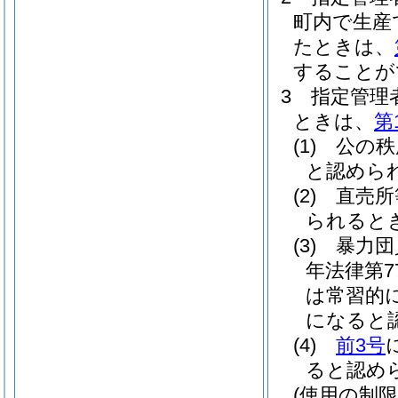
町内で生産
たときは、
することが
3
指定管理
ときは、
第
(1)
公の秩
と認めら
(2)
直売所
られると
(3)
暴力団
年法律第7
は常習的
になると
(4)
前3号
ると認め
(使用の制限