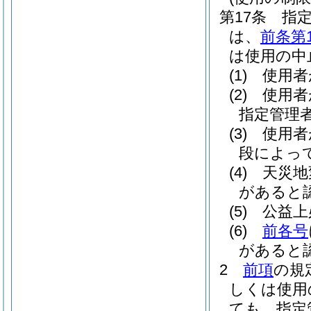
第17条
指
は、
前条第
は使用の中
(1)
使用者
(2)
使用者
指定管理
(3)
使用者
段によっ
(4)
天災地
があると
(5)
公益上
(6)
前各号
があると
2
前項
の規
しくは使用
ても、指定