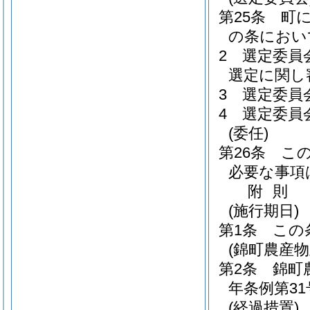
第25条
町
の条におい
2
選定委員
選定に関し
3
選定委員
4
選定委員
(委任)
第26条
こ
必要な事項
附
則
(施行期日)
第1条
この
(錦町農産
第2条
錦町
年条例第3
(経過措置)