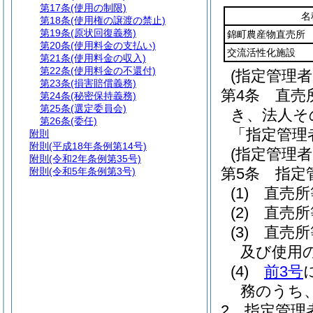
第17条
(使用の制限)
名
第18条
(使用権の譲渡の禁止)
第19条
(原状回復義務)
錦町農産物直売所
第20条
(使用料金の支払い)
交流活性化施設
第21条
(使用料金の収入)
第22条
(使用料金の不還付)
(指定管理
第23条
(損害賠償義務)
第4条
直売
第24条
(秘密保持義務)
第25条
(選定委員会)
き、法人そ
第26条
(委任)
「指定管理
附則
附則
(平成18年条例第14号)
(指定管理
附則
(令和2年条例第35号)
第5条
指定
附則
(令和5年条例第3号)
(1)
直売所
(2)
直売所
(3)
直売所
及び使用
(4)
前3号
務のうち
2
指定管理