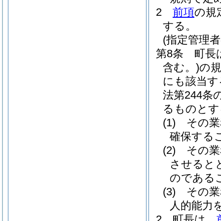
2
前項
の規
する。
(指定管理者
第8条
町長
含む。)
の
にも該当す
法第244
るものとす
(1)
その業
確保する
(2)
その業
させると
のである
(3)
その業
人的能力
2
町長は、