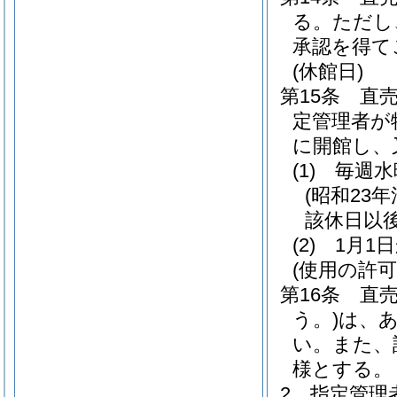
る。
ただし
承認を得て
(休館日)
第15条
直
定管理者が
に開館し、
(1)
毎週水
(昭和23年
該休日以
(2)
1月1
(使用の許可
第16条
直
う。)
は、
い。
また、
様とする。
2
指定管理