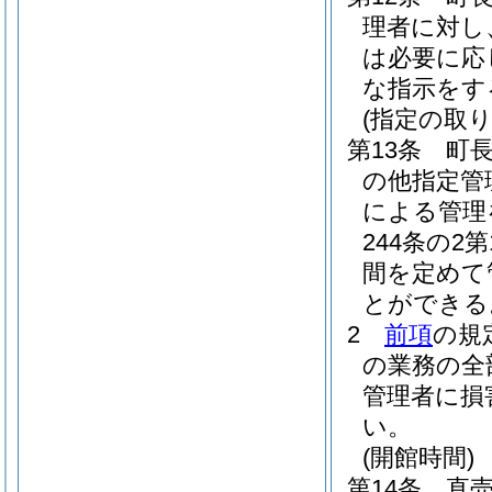
理者に対し
は必要に応
な指示をす
(指定の取り
第13条
町
の他指定管
による管理
244条の
間を定めて
とができる
2
前項
の規
の業務の全
管理者に損
い。
(開館時間)
第14条
直