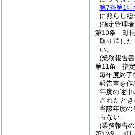
第7条第1項
に照らし総
(指定管理
第10条
町
取り消した
い。
(業務報告
第11条
指定
毎年度終了
報告書を作
年度の途中
されたとき
当該年度の
らない。
(業務報告の
第12条
町