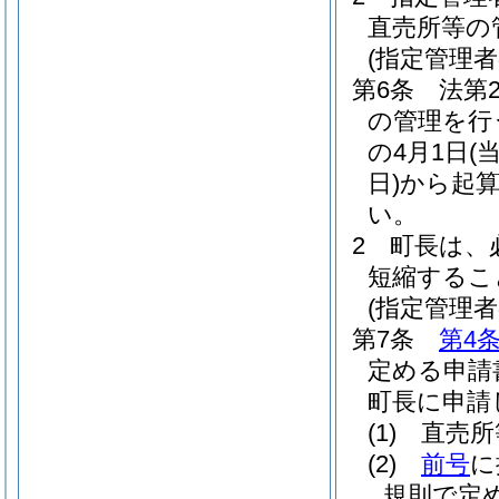
直売所等の
(指定管理
第6条
法第
の管理を行
の4月1日
(
日)
から起算
い。
2
町長は、
短縮するこ
(指定管理
第7条
第4
定める申請
町長に申請
(1)
直売所
(2)
前号
に
規則で定