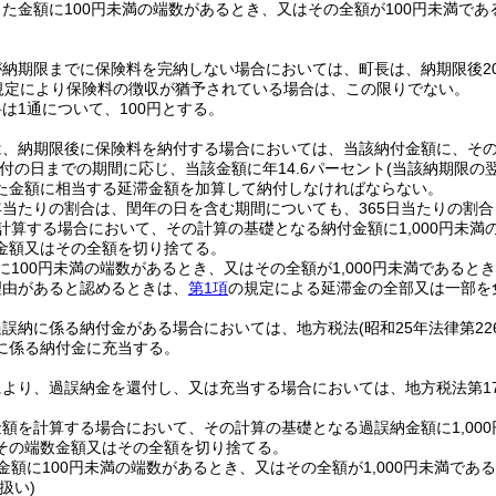
た金額に100円未満の端数があるとき、又はその全額が100円未満で
が納期限までに保険料を完納しない場合においては、町長は、納期限後2
の規定により保険料の徴収が猶予されている場合は、この限りでない。
は1通について、100円とする。
は、納期限後に保険料を納付する場合においては、当該納付金額に、そ
付の日までの期間に応じ、当該金額に年14.6パーセント
(当該納期限の
た金額に相当する延滞金額を加算して納付しなければならない。
当たりの割合は、閏年の日を含む期間についても、365日当たりの割合
計算する場合において、その計算の基礎となる納付金額に1,000円未満の
金額又はその全額を切り捨てる。
に100円未満の端数があるとき、又はその全額が1,000円未満である
理由があると認めるときは、
第1項
の規定による延滞金の全部又は一部を
過誤納に係る納付金がある場合においては、地方税法
(昭和25年法律第22
に係る納付金に充当する。
により、過誤納金を還付し、又は充当する場合においては、地方税法第1
額を計算する場合において、その計算の基礎となる過誤納金額に1,000
その端数金額又はその全額を切り捨てる。
金額に100円未満の端数があるとき、又はその全額が1,000円未満で
扱い)