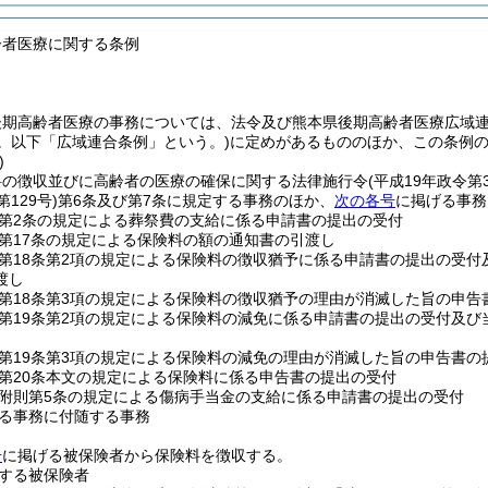
齢者医療に関する条例
後期高齢者医療の事務については、法令及び熊本県後期高齢者医療広域
号。以下「広域連合条例」という。)
に定めがあるもののほか、この条例
)
料の徴収並びに高齢者の医療の確保に関する法律施行令
(平成19年政令第3
129号)
第6条及び第7条に規定する事務のほか、
次の各号
に掲げる事務
第2条の規定による葬祭費の支給に係る申請書の提出の受付
第17条の規定による保険料の額の通知書の引渡し
第18条第2項の規定による保険料の徴収猶予に係る申請書の提出の受
渡し
第18条第3項の規定による保険料の徴収猶予の理由が消滅した旨の申告
第19条第2項の規定による保険料の減免に係る申請書の提出の受付及
第19条第3項の規定による保険料の減免の理由が消滅した旨の申告書の
第20条本文の規定による保険料に係る申告書の提出の受付
附則第5条の規定による傷病手当金の支給に係る申請書の提出の受付
る事務に付随する事務
号
に掲げる被保険者から保険料を徴収する。
する被保険者