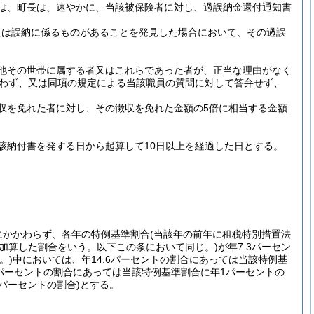
は、町長は、速やかに、当該被保険者に対し、過誤納金還付通知書
又は誤納に係るものがあることを発見した場合において、その過誤
他その世帯に属する者又はこれらであった者が、正当な理由がなく
従わず、又は同項の規定による当該職員の質問に対して答弁せず、
収を免れた者に対し、その徴収を免れた金額の5倍に相当する金額
該納付書を発する日から起算して10日以上を経過した日とする。
にかかわらず、各年の特例基準割合
(当該年の前年に租税特別措置法
を加算した割合をいう。以下この条において同じ。)
が年7.3パーセン
。)
中においては、年14.6パーセントの割合にあっては当該特例基
3パーセントの割合にあっては当該特例基準割合に年1パーセントの
3パーセントの割合)
とする。