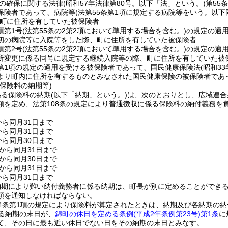
の確保に関する法律
(昭和57年法律第80号。以下「法」という。)
第55
保険者であって、病院等
(法第55条第1項に規定する病院等をいう。以下
町に住所を有していた被保険者
項第1号
(法第55条の2第2項において準用する場合を含む。)
の規定の適
初の病院等に入院等をした際、町に住所を有していた被保険者
項第2号
(法第55条の2第2項において準用する場合を含む。)
の規定の適用
所変更に係る同号に規定する継続入院等の際、町に住所を有していた被
2第1項の規定の適用を受ける被保険者であって、国民健康保険法
(昭和33
より町内に住所を有するものとみなされた国民健康保険の被保険者であ
保険料の納期等)
係る保険料の納期
(以下「納期」という。)
は、次のとおりとし、広域連合
額を定め、法第108条の規定により普通徴収に係る保険料の納付義務を
から同月31日まで
から同月31日まで
から同月30日まで
日から同月31日まで
日から同月30日まで
日から同月31日まで
から同月31日まで
納期により難い納付義務者に係る納期は、町長が別に定めることができ
額を通知しなければならない。
4条第1項の規定により保険料が算定されたときは、納期及び各納期の
る納期の末日が、
錦町の休日を定める条例
(平成2年条例第23号)
第1条
に
て、その日に最も近い休日でない日をその納期の末日とみなす。