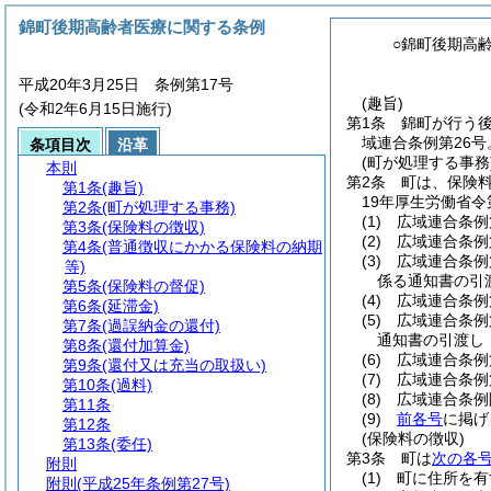
錦町後期高齢者医療に関する条例
○錦町後期高
平成20年3月25日 条例第17号
(趣旨)
(令和2年6月15日施行)
第1条
錦町が行う
域連合条例第26
条項目次
沿革
(町が処理する事務
本則
第2条
町は、保険
第1条
(趣旨)
19年厚生労働省令第
第2条
(町が処理する事務)
(1)
広域連合条例
第3条
(保険料の徴収)
(2)
広域連合条例
第4条
(普通徴収にかかる保険料の納期
(3)
広域連合条例
等)
係る通知書の引
第5条
(保険料の督促)
(4)
広域連合条例
第6条
(延滞金)
(5)
広域連合条例
第7条
(過誤納金の還付)
通知書の引渡し
第8条
(還付加算金)
(6)
広域連合条例
第9条
(還付又は充当の取扱い)
(7)
広域連合条例
第10条
(過料)
(8)
広域連合条例
第11条
(9)
前各号
に掲げ
第12条
(保険料の徴収)
第13条
(委任)
第3条
町は
次の各
附則
(1)
町に住所を有
附則
(平成25年条例第27号)