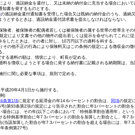
により、過誤納金を還付し、又は未納の納付金に充当する場合において
通知書を発するものとする。
項
の過誤納金還付通知書を受理した場合又は既納の納付金のうち、過納
ようとするときは、過誤納金還付請求書を提出しなければならない。
保険者、被保険者の配偶者若しくは被保険者の属する世帯の世帯主その
項の規定により文書その他の物件の提出若しくは提示を命ぜられてこれに
弁をしたときは、その者に対し、10万円以下の過料を科する。
りその他不正の行為により保険料又はこの条例の規定による徴収金の徴
る。
定する過料の額は、情状により、町長が定める。
過料を徴収しようとする場合に発する納付書に記載される納期限は、当
施行に関し必要な事項は、規則で定める。
平成20年4月1日から施行する。
例)
6条第1項
に規定する延滞金の年14.6パーセントの割合は、
同項
の規定
6号)
第93条第2項の規定により告示された割合に年1パーセントの割合
い場合には、その年
(以下この条において「特例基準割合適用年」という
ける特例基準割合に年7.3パーセントの割合を加算した割合とし、年7.
合
(当該加算した割合が年7.3パーセントの割合を超える場合には、年7.
5年
条例第27号)