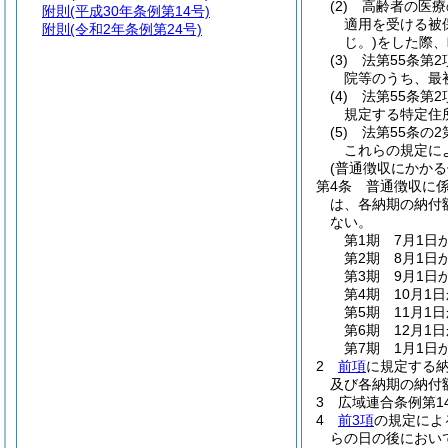
(2)
高齢者の医療
附則
(平成30年条例第14号)
適用を受ける被
附則
(令和2年条例第24号)
じ。)
をした際、
(3)
法第55条第2
院等のうち、最
(4)
法第55条第2
規定する特定住
(5)
法第55条の
これらの規定に
(普通徴収にかかる
第4条
普通徴収に
は、各納期の納付
ない。
第1期 7月1日
第2期 8月1日
第3期 9月1日
第4期 10月1
第5期 11月1
第6期 12月1
第7期 1月1日
2
前項
に規定する
及び各納期の納付
3
広域連合条例第1
4
前3項
の規定によ
らの日の後におい