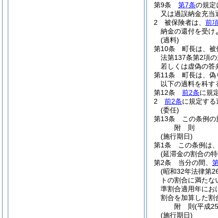
第9条
第7条
の規定
又は過誤納金充当
2
被保険者は、
前
納金の還付を受け
(過料)
第10条
町長は、被
法第137条第2
若しくは虚偽の答
第11条
町長は、偽
以下の過料を科す
第12条
前2条
に規
2
前2条
に規定する
(委任)
第13条
この条例の
附
則
(施行期日)
第1条
この条例は、
(延滞金の割合の特
第2条
当分の間、
第
(昭和32年法律第2
トの割合に満たな
準割合適用年にお
割合を加算した割
附
則
(平成2
(施行期日)