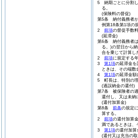
5
納期ごとに分割し
る。
(保険料の督促)
第5条
納付義務者
例第18条第1項
2
前項
の督促手数料
(延滞金)
第6条
納付義務者
る。)
の翌日から納
合を乗じて計算し
2
前項
に規定する年
3
第1項
の延滞金を
ときは、その端数
4
第1項
の延滞金額
5
町長は、特別の
(過誤納金の還付)
第7条
被保険者の
還付し、又は未納
(還付加算金)
第8条
前条
の規定
算する。
2
前項
の還付加算金
満であるときは、
3
第1項
の還付加算
(還付又は充当の取