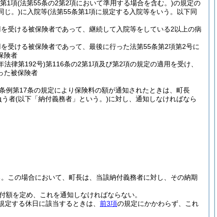
条第1項
(法第55条の2第2項において準用する場合を含む。)
の規定の
同じ。)
に入院等
(法第55条第1項に規定する入院等をいう。以下同
用を受ける被保険者であって、継続して入院等をしている2以上の病
を受ける被保険者であって、最後に行った法第55条第2項第2号に
保険者
年法律第192号)
第116条の2第1項及び第2項の規定の適用を受け、
った被保険者
条例第17条の規定により保険料の額が通知されたときは、町長
負う者
(以下「納付義務者」という。)
に対し、通知しなければなら
る。
この場合において、町長は、当該納付義務者に対し、その納期
納付額を定め、これを通知しなければならない。
規定する休日に該当するときは、
前3項
の規定にかかわらず、これ