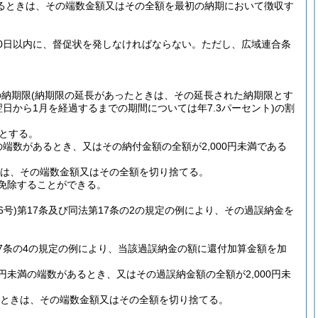
あるときは、その端数金額又はその全額を最初の納期において徴収す
0日以内に、督促状を発しなければならない。
ただし、広域連合条
の納期限
(納期限の延長があったときは、その延長された納期限とす
翌日から1月を経過するまでの期間については年7.3パーセント)
の割
とする。
端数があるとき、又はその納付金額の全額が2,000円未満である
ときは、その端数金額又はその全額を切り捨てる。
免除することができる。
6号)
第17条及び同法第17条の2の規定の例により、その過誤納金を
7条の4の規定の例により、当該過誤納金の額に還付加算金額を加
円未満の端数があるとき、又はその過誤納金額の全額が2,000円未
あるときは、その端数金額又はその全額を切り捨てる。