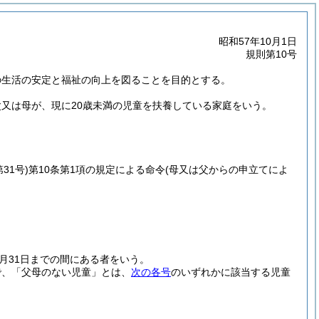
昭和57年10月1日
規則第10号
の生活の安定と福祉の向上を図ることを目的とする。
又は母が、現に20歳未満の児童を扶養している家庭をいう。
31号)
第10条第1項の規定による命令
(母又は父からの申立てによ
月31日までの間にある者をいう。
で、「父母のない児童」とは、
次の各号
のいずれかに該当する児童