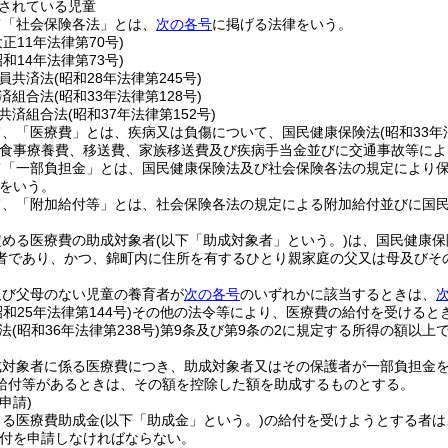
されている児童
て「社会保険各法」とは、
次の各号
に掲げる法律をいう。
大正11年法律第70号)
昭和14年法律第73号)
員共済法
(昭和28年法律第245号)
済組合法
(昭和33年法律第128号)
共済組合法
(昭和37年法律第152号)
て、「医療費」とは、疾病又は負傷について、国民健康保険法
(昭和33年
時食事療養費、移送費、家族移送費及び疾病手当金並びに交通事故等によ
て「一部負担金」とは、国民健康保険法及び社会保険各法の規定により
をいう。
て、「附加給付等」とは、社会保険各法の規定による附加給付並びに国
定める医療費の助成対象者
(以下「助成対象者」という。)
は、国民健康保
者であり、かつ、錦町内に住所を有するひとり親家庭の父又は母及びそ
及び父母のない児童の養育者が
次の各号
のいずれかに該当するときは、
昭和25年法律第144号)
その他の法令等により、医療費の給付を受けると
法
(昭和36年法律第238号)
第9条及び第9条の2に規定する所得の額以上
成対象者に係る医療費につき、助成対象者又はその保護者が一部負担金を
給付等があるときは、その額を控除した額を助成するものとする。
申請)
よる医療費助成金
(以下「助成金」という。)
の給付を受けようとする者は
付を申請しなければならない。