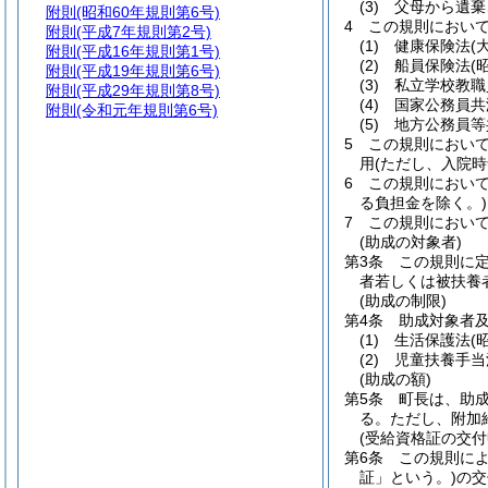
(3)
父母から遺棄
附則
(昭和60年規則第6号)
4
この規則におい
附則
(平成7年規則第2号)
(1)
健康保険法
(
附則
(平成16年規則第1号)
(2)
船員保険法
(
附則
(平成19年規則第6号)
(3)
私立学校教職
附則
(平成29年規則第8号)
(4)
国家公務員共
附則
(令和元年規則第6号)
(5)
地方公務員等
5
この規則におい
用
(ただし、入院
6
この規則におい
る負担金を除く。)
7
この規則におい
(助成の対象者)
第3条
この規則に
者若しくは被扶養
(助成の制限)
第4条
助成対象者
(1)
生活保護法
(
(2)
児童扶養手当
(助成の額)
第5条
町長は、助
る。
ただし、附加
(受給資格証の交付
第6条
この規則に
証」という。)
の交