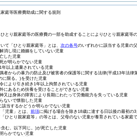
親家庭等医療費助成に関する規則
、ひとり親家庭等の医療費の一部を助成することによりひとり親家庭等
おいて「ひとり親家庭等」とは、
次の各号
のいずれかに該当する児童の父
解消し現に婚姻をしていない児童
亡した児童
死が明らかでない児童
1年以上遺棄されている児童
偶者からの暴力の防止及び被害者の保護等に関する法律
(平成13年法律第
のに限る。)
を受けた児童
令により引き続き1年以上拘禁されている児童
外にあるため扶養を受けることができない児童
神又は身体の障害により長期にわたって労働能力を失っている児童
らないで懐胎した児童
に該当するかどうか明らかでない児童
て「児童」とは、
前項
に掲げる場合を除き18歳に達する日以後の最初の3
て「ひとり親家庭等」の等とは、父母のない児童が養育されている家庭
を含む。以下同じ。)
が死亡した児童
明らかでない児童