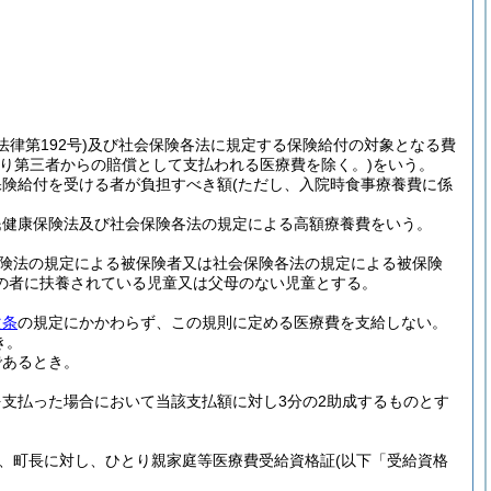
法律第192号)
及び社会保険各法に規定する保険給付の対象となる費
り第三者からの賠償として支払われる医療費を除く。)
をいう。
保険給付を受ける者が負担すべき額
(ただし、入院時食事療養費に係
民健康保険法及び社会保険各法の規定による高額療養費をいう。
険法の規定による被保険者又は社会保険各法の規定による被保険
の者に扶養されている児童又は父母のない児童とする。
次条
の規定にかかわらず、この規則に定める医療費を支給しない。
き。
であるとき。
支払った場合において当該支払額に対し3分の2助成するものとす
、町長に対し、ひとり親家庭等医療費受給資格証
(以下「受給資格