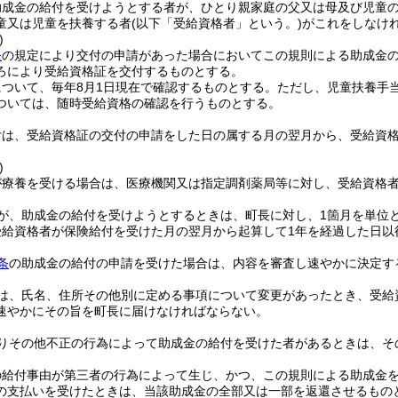
助成金の給付を受けようとする者が、ひとり親家庭の父又は母及び児童
童又は児童を扶養する者
(以下「受給資格者」という。)
がこれをしなけ
)
条
の規定により交付の申請があった場合においてこの規則による助成金
ろにより受給資格証を交付するものとする。
ついて、毎年8月1日現在で確認するものとする。
ただし、児童扶養手
ついては、随時受給資格の確認を行うものとする。
付は、受給資格証の交付の申請をした日の属する月の翌月から、受給資
)
が療養を受ける場合は、医療機関又は指定調剤薬局等に対し、受給資格
が、助成金の給付を受けようとするときは、町長に対し、1箇月を単位
受給資格者が保険給付を受けた月の翌月から起算して1年を経過した日以
条
の助成金の給付の申請を受けた場合は、内容を審査し速やかに決定す
は、氏名、住所その他別に定める事項について変更があったとき、受給
速やかにその旨を町長に届けなければならない。
りその他不正の行為によって助成金の給付を受けた者があるときは、そ
の給付事由が第三者の行為によって生じ、かつ、この規則による助成金
の支払いを受けたときは、当該助成金の全部又は一部を返還させるもの