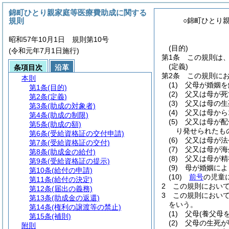
錦町ひとり親家庭等医療費助成に関する
規則
○錦町ひとり
昭和57年10月1日 規則第10号
(目的)
(令和元年7月1日施行)
第1条
この規則は
(定義)
条項目次
沿革
第2条
この規則に
本則
(1)
父母が婚姻を
第1条
(目的)
(2)
父又は母が死
第2条
(定義)
(3)
父又は母の生
第3条
(助成の対象者)
(4)
父又は母から
第4条
(助成の制限)
(5)
父又は母が配
第5条
(助成の額)
り発せられたも
第6条
(受給資格証の交付申請)
(6)
父又は母が法
第7条
(受給資格証の交付)
(7)
父又は母が海
第8条
(助成金の給付)
(8)
父又は母が精
第9条
(受給資格証の提示)
(9)
母が婚姻によ
第10条
(給付の申請)
(10)
前号
の児童
第11条
(給付の決定)
2
この規則におい
第12条
(届出の義務)
3
この規則におい
第13条
(助成金の返還)
をいう。
第14条
(権利の譲渡等の禁止)
(1)
父母
(養父母
第15条
(補則)
(2)
父母の生死が
附則