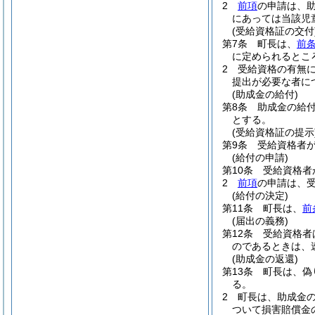
2
前項
の申請は、
にあっては当該児
(受給資格証の交付
第7条
町長は、
前
に定められるとこ
2
受給資格の有無に
提出が必要な者に
(助成金の給付)
第8条
助成金の給
とする。
(受給資格証の提示
第9条
受給資格者
(給付の申請)
第10条
受給資格者
2
前項
の申請は、
(給付の決定)
第11条
町長は、
前
(届出の義務)
第12条
受給資格者
のであるときは、
(助成金の返還)
第13条
町長は、偽
る。
2
町長は、助成金
ついて損害賠償金