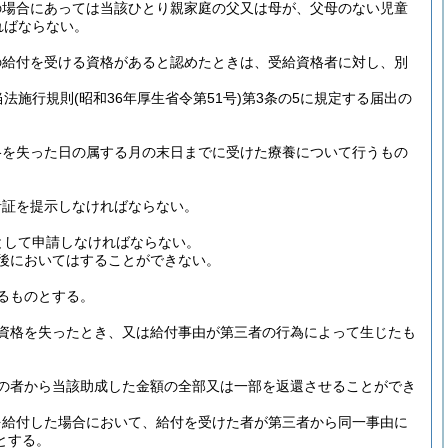
の場合にあっては当該ひとり親家庭の父又は母が、父母のない児童
ればならない。
の給付を受ける資格があると認めたときは、受給資格者に対し、別
当法施行規則
(昭和36年厚生省令第51号)
第3条の5に規定する届出の
格を失った日の属する月の末日までに受けた療養について行うもの
者証を提示しなければならない。
として申請しなければならない。
後においてはすることができない。
るものとする。
資格を失ったとき、又は給付事由が第三者の行為によって生じたも
の者から当該助成した金額の全部又は一部を返還させることができ
を給付した場合において、給付を受けた者が第三者から同一事由に
とする。