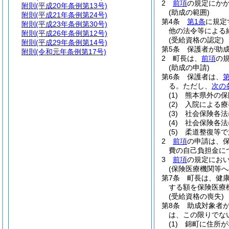
2
前項
の規定にか
附則
(平成20年条例第13号)
(助成の範囲)
附則
(平成21年条例第24号)
第4条
第1条
に規定
附則
(平成23年条例第30号)
他の法令等による
附則
(平成26年条例第12号)
(受給資格の認定)
附則
(平成29年条例第14号)
第5条
保護者が助
附則
(令和元年条例第17号)
2
町長は、
前項
の
(助成の申請)
第6条
保護者は、
第
る。
ただし、
次の
(1)
熊本県外の保
(2)
入院による療
(3)
社会保険各法
(4)
社会保険各法
(5)
柔道整復等で
2
前項
の申請は、
費の自己負担金に
3
前項
の規定にお
(保険医療機関等へ
第7条
町長は、健
する額を保険医療
(受給資格の喪失)
第8条
助成対象者
は、この限りでな
(1)
錦町に住所が