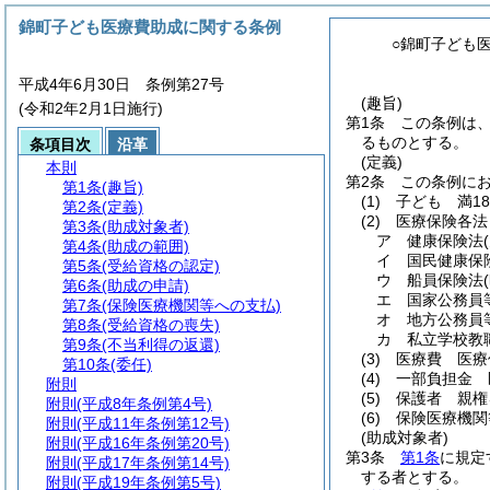
錦町子ども医療費助成に関する条例
○錦町子ども
平成4年6月30日 条例第27号
(趣旨)
(令和2年2月1日施行)
第1条
この条例は
るものとする。
条項目次
沿革
(定義)
本則
第2条
この条例に
第1条
(趣旨)
(1)
子ども 満1
第2条
(定義)
(2)
医療保険各法
第3条
(助成対象者)
ア
健康保険法
第4条
(助成の範囲)
イ
国民健康保
第5条
(受給資格の認定)
ウ
船員保険法
第6条
(助成の申請)
エ
国家公務員
第7条
(保険医療機関等への支払)
オ
地方公務員
第8条
(受給資格の喪失)
カ
私立学校教
第9条
(不当利得の返還)
(3)
医療費 医療
第10条
(委任)
(4)
一部負担金 
附則
(5)
保護者 親権
附則
(平成8年条例第4号)
(6)
保険医療機関
附則
(平成11年条例第12号)
(助成対象者)
附則
(平成16年条例第20号)
第3条
第1条
に規定
附則
(平成17年条例第14号)
する者とする。
附則
(平成19年条例第5号)