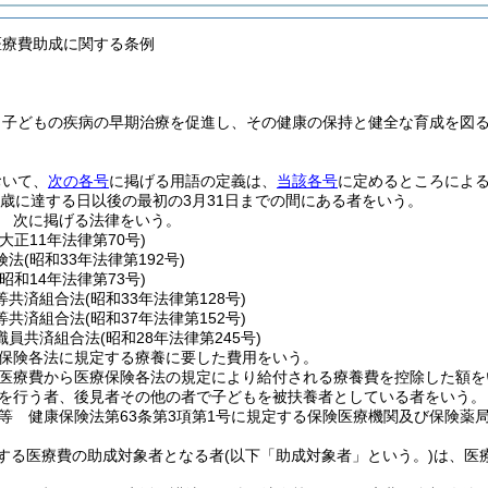
医療費助成に関する条例
、子どもの疾病の早期治療を促進し、その健康の保持と健全な育成を図
おいて、
次の各号
に掲げる用語の定義は、
当該各号
に定めるところによ
8歳に達する日以後の最初の3月31日までの間にある者をいう。
 次に掲げる法律をいう。
(大正11年法律第70号)
険法
(昭和33年法律第192号)
(昭和14年法律第73号)
等共済組合法
(昭和33年法律第128号)
等共済組合法
(昭和37年法律第152号)
職員共済組合法
(昭和28年法律第245号)
保険各法に規定する療養に要した費用をいう。
医療費から医療保険各法の規定により給付される療養費を控除した額を
を行う者、後見者その他の者で子どもを被扶養者としている者をいう。
等 健康保険法第63条第3項第1号に規定する保険医療機関及び保険薬
する医療費の助成対象者となる者
(以下「助成対象者」という。)
は、医