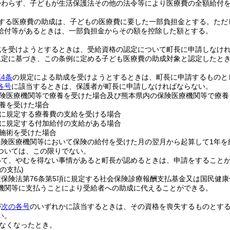
かわらず、子どもが生活保護法その他の法令等により医療費の全額給付
する医療費の助成は、子どもの医療費に要した一部負担金とする。
ただ
給付等があるときは、一部負担金からその額を控除した額とする。
成を受けようとするときは、受給資格の認定について町長に申請しなけ
規定に基づき、この条例に定める子ども医療費の助成対象と認定したと
4条
の規定による助成を受けようとするときは、町長に申請するものと
各号
に該当するときは、保護者が町長に申請しなければならない。
険医療機関等で療養を受けた場合及び熊本県内の保険医療機関等で療養を受
養を受けた場合
に規定する療養費の支給を受ける場合
に規定する付加給付の支給がある場合
施術を受けた場合
保険医療機関等において保険の給付を受けた月の翌月から起算して1年を
ついては、この限りでない。
いて、やむを得ない事情があると町長が認めるときは、申請をすること
の支払)
康保険法第76条第5項に規定する社会保険診療報酬支払基金又は国民健
機関等に支払うことにより受給者への助成に代えることができる。
が
次の各号
のいずれかに該当するときは、その資格を喪失するものとす
い。
なくなったとき。