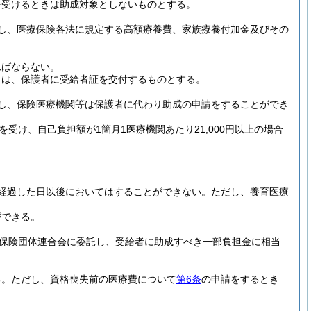
を受けるときは助成対象としないものとする。
し、医療保険各法に規定する高額療養費、家族療養付加金及びその
ればならない。
きは、保護者に受給者証を交付するものとする。
し、保険医療機関等は保護者に代わり助成の申請をすることができ
け、自己負担額が1箇月1医療機関あたり21,000円以上の場合
経過した日以後においてはすることができない。
ただし、養育医療
ができる。
康保険団体連合会に委託し、受給者に助成すべき一部負担金に相当
る。
ただし、資格喪失前の医療費について
第6条
の申請をするとき