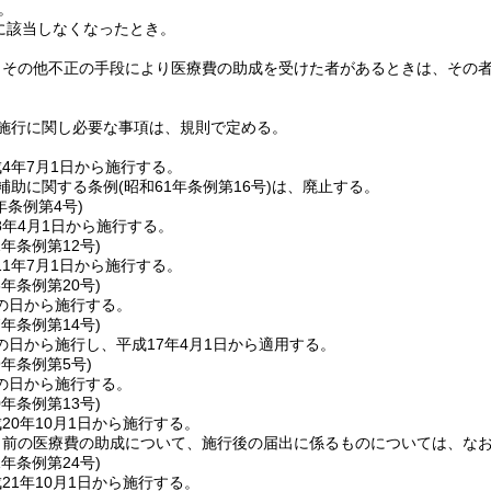
。
に該当しなくなったとき。
りその他不正の手段により医療費の助成を受けた者があるときは、その
施行に関し必要な事項は、規則で定める。
4年7月1日から施行する。
補助に関する条例
(昭和61年条例第16号)
は、廃止する。
年
条例第4号)
8年4月1日から施行する。
1年
条例第12号)
1年7月1日から施行する。
6年
条例第20号)
の日から施行する。
7年
条例第14号)
の日から施行し、平成17年4月1日から適用する。
9年
条例第5号)
の日から施行する。
0年
条例第13号)
20年10月1日から施行する。
日前の医療費の助成について、施行後の届出に係るものについては、な
1年
条例第24号)
21年10月1日から施行する。