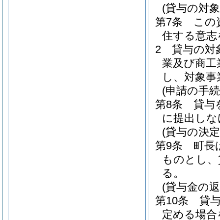
(貸与の対象
第7条
この
住する意志
2
貸与の対
業及び商工
し、対象事
(申請の手続
第8条
貸与
に提出しな
(貸与の決定
第9条
町長
ものとし、
る。
(貸与金の返
第10条
貸
定める場合