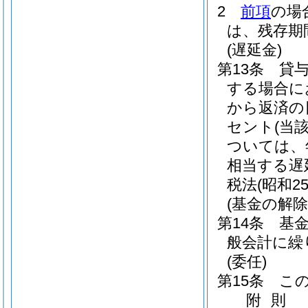
2
前項
の場
は、残存期
(遅延金)
第13条
貸
する場合に
から返済の
セント
(当
ついては、年
相当する遅
税法
(昭和2
(基金の解除
第14条
基
般会計に繰
(委任)
第15条
こ
附
則