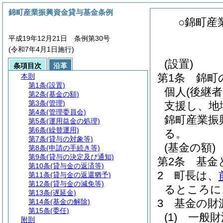
錦町産業振興資金貸与基金条例
○錦町産
平成19年12月21日 条例第30号
(令和7年4月1日施行)
(設置)
条項目次
沿革
第1条
錦町
本則
第1条
(設置)
個人
(後継
第2条
(基金の額)
第3条
(管理)
支援し、地
第4条
(管理委員会)
錦町産業振
第5条
(運用益金の処理)
第6条
(繰替運用)
る。
第7条
(貸与の対象等)
(基金の額)
第8条
(申請の手続き等)
第9条
(貸与の決定及び通知)
第2条
基金
第10条
(貸与金の返済等)
2
町長は、
第11条
(貸与金の返還猶予)
第12条
(貸与金の減免等)
るところに
第13条
(遅延金)
3
基金の財
第14条
(基金の解除)
第15条
(委任)
(1)
一般財
附則