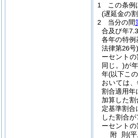
1
この条例
(遅延金の割
2
当分の間
合及び年7
各年の特例
法律第26号
ーセントの
同じ。)
が年
年
(以下こ
おいては、
割合適用年
加算した割
定基準割合
した割合が
ーセントの
附
則
(