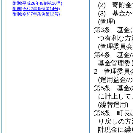
附則
(平成26年条例第10号)
(2)
寄附金
附則
(令和2年条例第14号)
(3)
基金か
附則
(令和7年条例第12号)
(管理)
第3条
基金
つ有利な方
(管理委員会
第4条
基金
基金管理委
2
管理委員
(運用益金の
第5条
基金
に計上して
(繰替運用)
第6条
町長
り戻しの方
計現金に繰