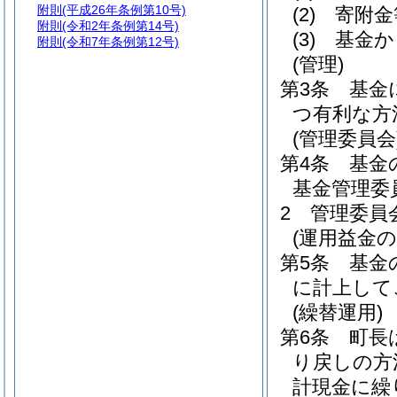
附則
(平成26年条例第10号)
(2)
寄附金
附則
(令和2年条例第14号)
(3)
基金か
附則
(令和7年条例第12号)
(管理)
第3条
基金
つ有利な方
(管理委員会
第4条
基金
基金管理委
2
管理委員
(運用益金の
第5条
基金
に計上して
(繰替運用)
第6条
町長
り戻しの方
計現金に繰