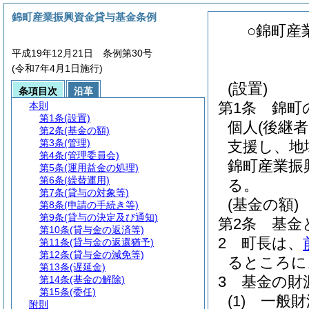
錦町産業振興資金貸与基金条例
○錦町産
平成19年12月21日 条例第30号
(令和7年4月1日施行)
(設置)
条項目次
沿革
第1条
錦町
本則
第1条
(設置)
個人
(後継
第2条
(基金の額)
第3条
(管理)
支援し、地
第4条
(管理委員会)
錦町産業振
第5条
(運用益金の処理)
第6条
(繰替運用)
る。
第7条
(貸与の対象等)
(基金の額)
第8条
(申請の手続き等)
第9条
(貸与の決定及び通知)
第2条
基金
第10条
(貸与金の返済等)
2
町長は、
第11条
(貸与金の返還猶予)
第12条
(貸与金の減免等)
るところに
第13条
(遅延金)
3
基金の財
第14条
(基金の解除)
第15条
(委任)
(1)
一般財
附則