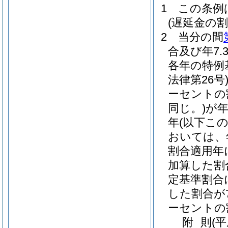
1
この条例
(遅延金の割
2
当分の間
合及び年7
各年の特例
法律第26号
ーセントの
同じ。)
が年
年
(以下こ
おいては、
割合適用年
加算した割
定基準割合
した割合が
ーセントの
附
則
(