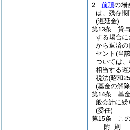
2
前項
の場
は、残存期
(遅延金)
第13条
貸
する場合に
から返済の
セント
(当
ついては、年
相当する遅
税法
(昭和2
(基金の解除
第14条
基
般会計に繰
(委任)
第15条
こ
附
則