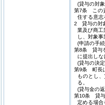
(貸与の対象
第7条
この
住する意志
2
貸与の対
業及び商工
し、対象事
(申請の手続
第8条
貸与
に提出しな
(貸与の決定
第9条
町長
ものとし、
る。
(貸与金の返
第10条
貸
定める場合