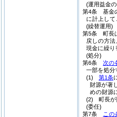
(運用益金の
第4条
基金
に計上して
(繰替運用)
第5条
町長
戻しの方法
現金に繰り
(処分)
第6条
次の
一部を処分
(1)
第1条
財源が著
めの財源
(2)
町長が
(委任)
第7条
この