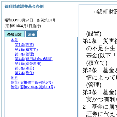
錦町財政調整基金条例
○錦町財
昭和39年3月24日 条例第14号
(昭和51年4月1日施行)
(設置)
条項目次
沿革
第1条
災害
本則
第1条
(設置)
の不足を生
第2条
(積立て)
第3条
(管理)
基金
(以下
第4条
(運用益金の処理)
(積立て)
第5条
(繰替運用)
第6条
(処分)
第2条
基金
第7条
(委任)
情によって
附則
附則
(昭和40年条例第5号)
(管理)
附則
(昭和51年条例第10号)
第3条
基金
実かつ有利
2
基金に属
証券に代え