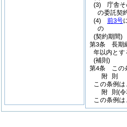
(3)
庁舎そ
の委託契
(4)
前3号
の
(契約期間)
第3条
長期
年以内とす
(補則)
第4条
この
附
則
この条例は
附
則
(
この条例は