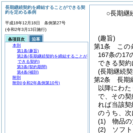
長期継続契約を締結することができる契
約を定める条例
○長期継
平成18年12月18日 条例第27号
(令和2年3月13日施行)
(趣旨)
条項目次
沿革
第1条
この
本則
第1条
(趣旨)
167条の
第2条
(長期継続契約を締結することが
できる契約)
できる契約
第3条
(契約期間)
(長期継続
第4条
(補則)
附則
第2条
長期
附則
(令和2年条例第10号)
以降にわた
で、その契
れば当該契
のうち、次
(1)
物品の
(2)
ソフト