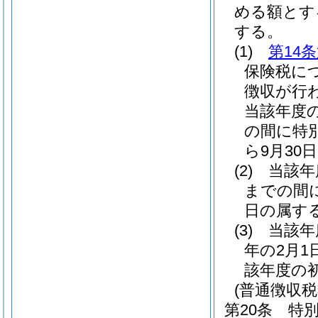
める額とす
する。
(1)
第14
保険税に
徴収が行
当該年度の
の間に特
ら9月30
(2)
当該年
までの間
日の属する
(3)
当該年
年の2月
該年度の初
(普通徴収税
第20条
特