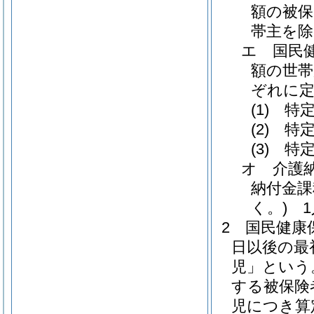
額の被保
帯主を除
エ
国民
額の世帯
ぞれに
(1)
特定
(2)
特定
(3)
特定
オ
介護
納付金課
く。)
1人
2
国民健康
日以後の最
児」という
する被保険
児につき算