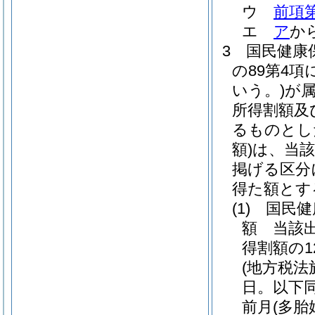
ウ
前項
エ
ア
か
3
国民健康
の89第4
いう。)
が
所得割額及
るものとし
額)
は、当該
掲げる区分
得た額とす
(1)
国民健
額 当該
得割額の
(地方税法
日。以下同
前月
(多胎