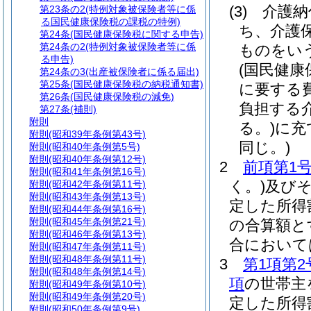
(3)
介護納
第23条の2
(特例対象被保険者等に係
る国民健康保険税の課税の特例)
ち、介護
第24条
(国民健康保険税に関する申告)
第24条の2
(特例対象被保険者等に係
ものをい
る申告)
(国民健
第24条の3
(出産被保険者に係る届出)
第25条
(国民健康保険税の納税通知書)
に要する
第26条
(国民健康保険税の減免)
負担する
第27条
(補則)
附則
る。)
に充
附則
(昭和39年条例第43号)
同じ。)
附則
(昭和40年条例第5号)
附則
(昭和40年条例第12号)
2
前項第1
附則
(昭和41年条例第16号)
く。)
及び
附則
(昭和42年条例第11号)
附則
(昭和43年条例第13号)
定した所得
附則
(昭和44年条例第16号)
附則
(昭和45年条例第21号)
の合算額と
附則
(昭和46年条例第13号)
合においては
附則
(昭和47年条例第11号)
附則
(昭和48年条例第11号)
3
第1項第2
附則
(昭和48年条例第14号)
項
の世帯主
附則
(昭和49年条例第10号)
附則
(昭和49年条例第20号)
定した所得
附則
(昭和50年条例第9号)