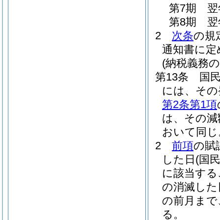
第7期 翌
第8期 翌
2
次条
の規
通知書に定
(納税義務
第13条
国
には、その
第2条第1項
は、その減
おいて同じ
2
前項
の賦
した日
(国
に該当する
の消滅した
の前月まで
る。