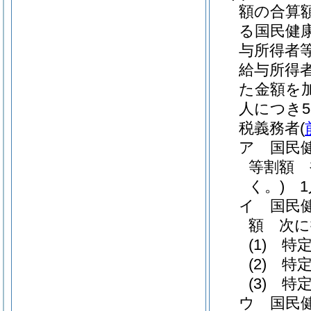
額の合算額が
る国民健
与所得者等
給与所得者
た金額を
人につき5
税義務者
(
ア
国民
等割額 
く。)
1人
イ
国民
額 次
(1)
特定
(2)
特定
(3)
特定
ウ
国民