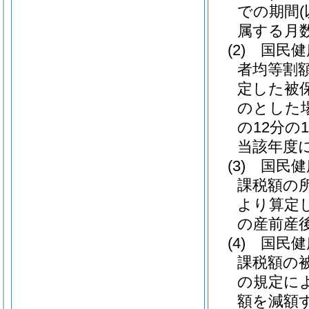
での期間
属する月
(2)
国民健
者均等割
定した被
のとした
の12分
当該年度
(3)
国民健
課税額の
より算定
の産前産
(4)
国民健
課税額の
の規定に
額を減額