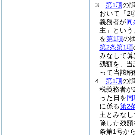
3
第1項
の
おいて「2
義務者が
同
主」という
を
第1項
の
第2条第1項
みなして算
残額を、当
って当該納
4
第1項
の
税義務者が
った日を
同
に係る
第2
主とみなし
除した残額
条第1号か