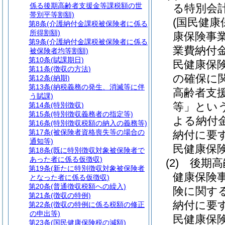
係る後期高齢者支援金等課税額の世
る特別会
帯別平等割額)
(国民健康
第8条
(介護納付金課税被保険者に係る
所得割額)
康保険事
第9条
(介護納付金課税被保険者に係る
業費納付
被保険者均等割額)
第10条
(賦課期日)
民健康保
第11条
(徴収の方法)
の確保に
第12条
(納期)
第13条
(納税義務の発生、消滅等に伴
高齢者支
う賦課)
等」という
第14条
(特別徴収)
第15条
(特別徴収義務者の指定等)
よる納付
第16条
(特別徴収税額の納入の義務等)
第17条
(被保険者資格喪失等の場合の
納付に要
通知等)
民健康保
第18条
(既に特別徴収対象被保険者で
あった者に係る仮徴収)
(2)
後期高
第19条
(新たに特別徴収対象被保険者
健康保険
となった者に係る仮徴収)
第20条
(普通徴収税額への繰入)
険に関す
第21条
(徴収の特例)
納付に要
第22条
(徴収の特例に係る税額の修正
の申出等)
民健康保
第23条
(国民健康保険税の減額)