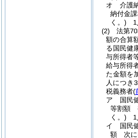
オ
介護
納付金課
く。)
1人
(2)
法第7
額の合算額が
る国民健
与所得者等
給与所得者
た金額を
人につき3
税義務者
(
ア
国民
等割額 
く。)
1人
イ
国民
額 次