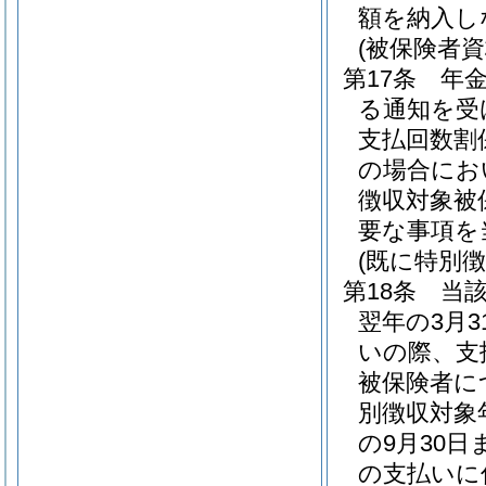
額を納入し
(被保険者
第17条
年金
る通知を受
支払回数割
の場合にお
徴収対象被
要な事項を
(既に特別
第18条
当
翌年の3月
いの際、支
被保険者に
別徴収対象
の9月30
の支払いに