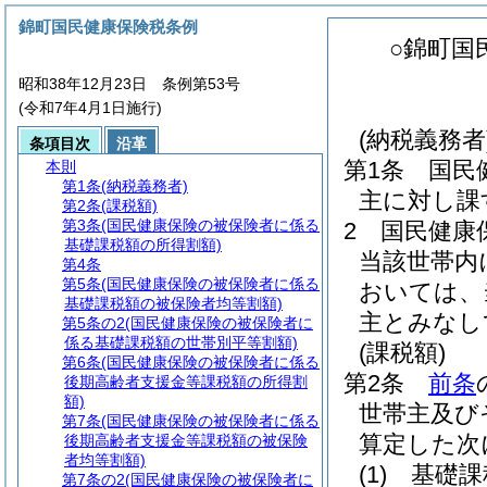
錦町国民健康保険税条例
○錦町国
昭和38年12月23日 条例第53号
(令和7年4月1日施行)
(納税義務者
条項目次
沿革
第1条
国民
本則
第1条
(納税義務者)
主に対し課
第2条
(課税額)
第3条
(国民健康保険の被保険者に係る
2
国民健康
基礎課税額の所得割額)
当該世帯内
第4条
第5条
(国民健康保険の被保険者に係る
おいては、
基礎課税額の被保険者均等割額)
主とみなし
第5条の2
(国民健康保険の被保険者に
係る基礎課税額の世帯別平等割額)
(課税額)
第6条
(国民健康保険の被保険者に係る
第2条
前条
後期高齢者支援金等課税額の所得割
額)
世帯主及び
第7条
(国民健康保険の被保険者に係る
算定した次
後期高齢者支援金等課税額の被保険
者均等割額)
(1)
基礎課
第7条の2
(国民健康保険の被保険者に