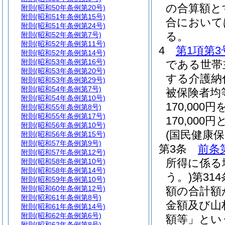
の合算額と
附則
(昭和50年条例第20号)
附則
(昭和51年条例第15号)
合において
附則
(昭和51年条例第24号)
る。
附則
(昭和52年条例第7号)
附則
(昭和52年条例第11号)
4
第1項第3
附則
(昭和52年条例第14号)
附則
(昭和53年条例第16号)
である世帯
附則
(昭和53年条例第20号)
する介護納
附則
(昭和53年条例第29号)
附則
(昭和54年条例第7号)
被保険者均
附則
(昭和54年条例第10号)
170,0
附則
(昭和55年条例第8号)
附則
(昭和55年条例第17号)
170,000
附則
(昭和56年条例第10号)
(国民健康
附則
(昭和56年条例第15号)
附則
(昭和57年条例第9号)
第3条
前条
附則
(昭和57年条例第12号)
所得に係る
附則
(昭和58年条例第10号)
附則
(昭和58年条例第14号)
う。)
第31
附則
(昭和59年条例第10号)
附則
(昭和60年条例第12号)
額の合計額
附則
(昭和61年条例第8号)
金額及び山
附則
(昭和61年条例第14号)
附則
(昭和62年条例第6号)
額等」とい
附則
(昭和62年条例第8号)