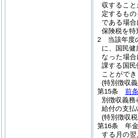
収すること
定するもの
である場合
保険税を特
2
当該年度
に、国民健
なった場合
課する国民
ことができ
(特別徴収
第15条
前
別徴収義務
給付の支払
(特別徴収
第16条
年
する月の翌