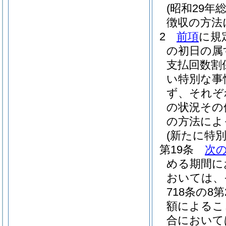
(昭和29年
徴収の方法
2
前項
に規
の初日の属
支払回数割
い特別な事
ず、それぞ
の状況その
の方法によ
(新たに特
第19条
次
める期間に
おいては、
718条の
額によるこ
合において