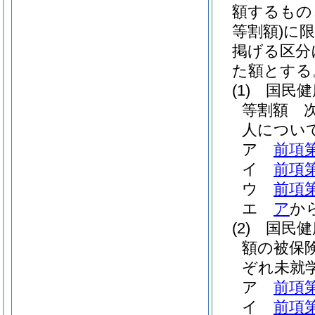
額するもの
等割額)
に限
掲げる区分
た額とする
(1)
国民健
等割額 
人につい
ア
前項
イ
前項
ウ
前項
エ
ア
か
(2)
国民健
額の被保
ぞれ未就
ア
前項
イ
前項