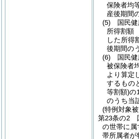
保険者均等
産後期間
(5)
国民健
所得割額
した所得
後期間の
(6)
国民健
被保険者
より算定
するもの
等割額)
の
のうち当
(特例対象
第23条の2
の世帯に属
帯所属者が