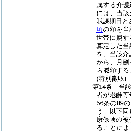
属する介護
には、当該
賦課期日と
項
の額を当
世帯に属す
算定した当
を、当該介
から、月割
ら減額する
(特別徴収)
第14条
当
者が老齢等
56条の8
う。以下同
康保険の被
ることによ