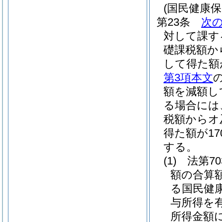
(国民健康保
第23条
次
対して課す
礎課税額か
して得た額が
第3項本文
額を減額し
る場合には、2
税額からオ
得た額が170
する。
(1)
法第7
額の合算額が
る国民健
与所得を
所得金額