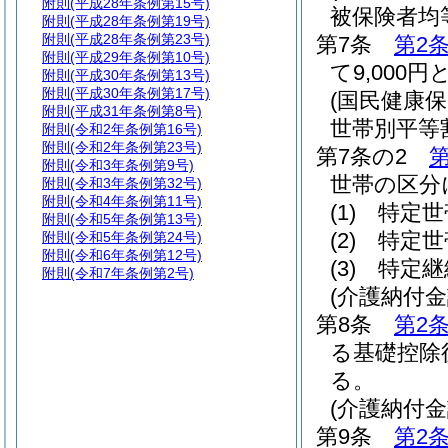
附則
(平成28年条例第15号)
被保険者均
附則
(平成28年条例第19号)
附則
(平成28年条例第23号)
第7条
第2
附則
(平成29年条例第10号)
て9,000
附則
(平成30年条例第13号)
附則
(平成30年条例第17号)
(国民健康
附則
(平成31年条例第8号)
世帯別平等
附則
(令和2年条例第16号)
附則
(令和2年条例第23号)
第7条の2
第
附則
(令和3年条例第9号)
世帯の区分
附則
(令和3年条例第32号)
附則
(令和4年条例第11号)
(1)
特定世
附則
(令和5年条例第13号)
(2)
特定世帯
附則
(令和5年条例第24号)
附則
(令和6年条例第12号)
(3)
特定継
附則
(令和7年条例第2号)
(介護納付
第8条
第2
る基礎控除
る。
(介護納付
第9条
第2