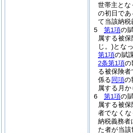
世帯主とな
の初日であ
て当該納税
5
第1項
の
属する被保
じ。)
とな
第1項
の賦
2条第1項
の
る被保険者
係る
同項
の
属する月か
6
第1項
の
属する被保
者でなくな
納税義務者
た者が当該