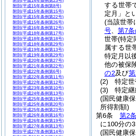
附則
(平成14年条例第23号)
する世帯
附則
(平成15年条例第8号)
附則
(平成15年条例第15号)
定月」とい
附則
(平成15年条例第22号)
(当該世
附則
(平成15年条例第26号)
附則
(平成16年条例第12号)
号
、
第7条
附則
(平成18年条例第17号)
世帯
(特
附則
(平成18年条例第18号)
附則
(平成18年条例第29号)
属する世
附則
(平成19年条例第13号)
特定月以
附則
(平成19年条例第29号)
附則
(平成20年条例第27号)
他の被保
附則
(平成21年条例第22号)
附則
(平成22年条例第6号)
の2
及び
第
附則
(平成22年条例第11号)
(2)
特定世帯
附則
(平成22年条例第12号)
附則
(平成23年条例第10号)
(3)
特定継続
附則
(平成24年条例第13号)
(国民健康
附則
(平成25年条例第19号)
附則
(平成25年条例第20号)
所得割額)
附則
(平成25年条例第23号)
第6条
第2
附則
(平成26年条例第16号)
附則
(平成26年条例第19号)
に100分の
附則
(平成27年条例第13号)
(国民健康
附則
(平成27年条例第14号)