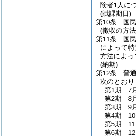
険者1人につ
(賦課期日)
第10条
国
(徴収の方法
第11条
国
によって特
方法によっ
(納期)
第12条
普
次のとおり
第1期 7
第2期 8
第3期 9
第4期 1
第5期 1
第6期 1