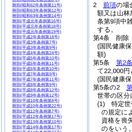
2
前項
の場
附則
(昭和62年条例第11号)
附則
(昭和63年条例第12号)
額又は山林
附則
(昭和63年条例第14号)
条第9項中
附則
(平成元年条例第16号)
附則
(平成元年条例第18号)
する。
附則
(平成元年条例第19号)
第4条
削除
附則
(平成2年条例第18号)
附則
(平成3年条例第7号)
(国民健康
附則
(平成3年条例第9号)
附則
(平成4年条例第24号)
額)
附則
(平成5年条例第10号)
第5条
第2
附則
(平成5年条例第11号)
附則
(平成6年条例第10号)
て22,000
附則
(平成7年条例第9号)
(国民健康
附則
(平成7年条例第11号)
附則
(平成8年条例第9号)
第5条の2
第
附則
(平成8年条例第12号)
世帯の区分
附則
(平成9年条例第12号)
附則
(平成10年条例第8号)
(1)
特定世
附則
(平成10年条例第22号)
の規定に
附則
(平成12年条例第7号)
附則
(平成12年条例第17号)
資格を喪
附則
(平成13年条例第10号)
附則
(平成14年条例第17号)
のをいう