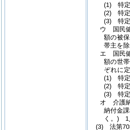
(1)
特定
(2)
特定
(3)
特定
ウ
国民
額の被保
帯主を除
エ
国民
額の世帯
ぞれに
(1)
特定
(2)
特定
(3)
特定
オ
介護
納付金課
く。)
1人
(3)
法第7