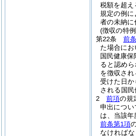
税額を超え
規定の例に
者の未納に
(徴収の特
第22条
前条
た場合にお
国民健康保
ると認めら
を徴収され
受けた日か
される国民
2
前項
の規
申出につい
は、当該年
前条第1項
なければな