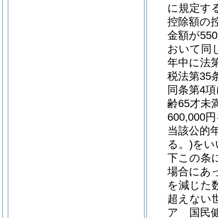
に規定す
控除額の
金額が55
おいて同じ
年中に法第
税法第3
同条第4
齢65才
600,0
当該公的年
る。)
をい
下この条
場合にあっ
を減じた数
超えない
ア
国民