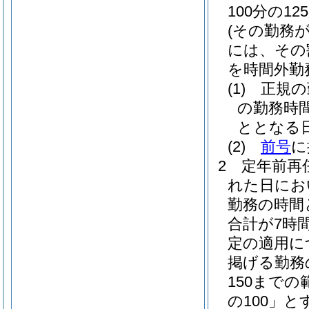
100分の1
(その勤務
には、その割
を時間外勤
(1)
正規の
の勤務時
ととなる
(2)
前号
に
2
定年前再
れた日にお
勤務の時間
合計が7時
定の適用に
掲げる勤務の
150まで
の100」と