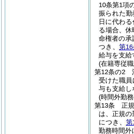
10条第1
振られた勤
日に代わる
る場合、休
命権者の承
つき、
第1
給与を支給
(在籍専従職
第12条の2
受けた職員
与も支給し
(時間外勤務
第13条
正
は、正規の
につき、
第
勤務時間外