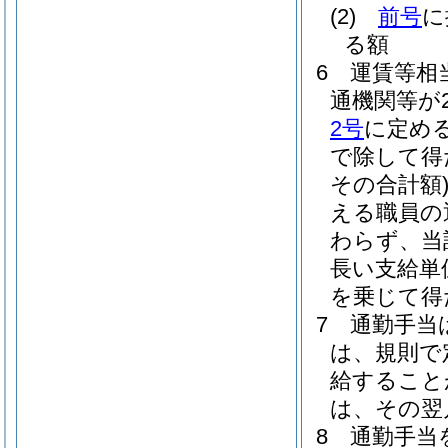
(2)
前号
に
る額
6
運賃等相
通機関等が
2号
に定め
で除して得
その合計額
える職員の
わらず、当
長い支給単
を乗じて得
7
通勤手当
は、規則で
給すること
は、その翌
8
通勤手当