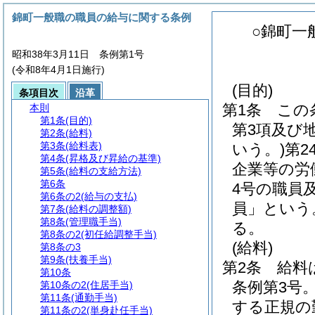
錦町一般職の職員の給与に関する条例
○錦町一
昭和38年3月11日 条例第1号
(令和8年4月1日施行)
(目的)
条項目次
沿革
第1条
この
本則
第1条
(目的)
第3項及び
第2条
(給料)
第3条
(給料表)
いう。)
第2
第4条
(昇格及び昇給の基準)
企業等の労
第5条
(給料の支給方法)
第6条
4号の職員
第6条の2
(給与の支払)
員」という
第7条
(給料の調整額)
第8条
(管理職手当)
る。
第8条の2
(初任給調整手当)
(給料)
第8条の3
第9条
(扶養手当)
第2条
給料
第10条
条例第3号
第10条の2
(住居手当)
第11条
(通勤手当)
する正規の
第11条の2
(単身赴任手当)