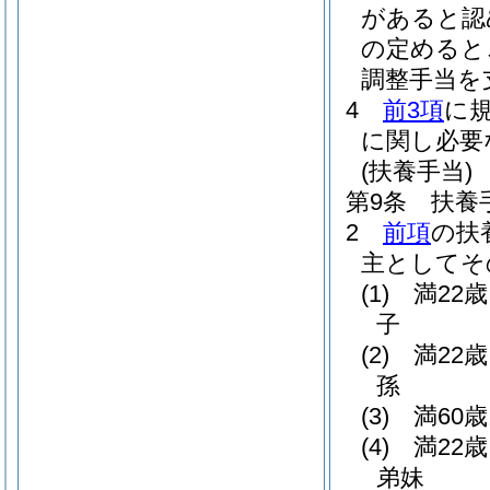
があると認
の定めると
調整手当を
4
前3項
に
に関し必要
(扶養手当)
第9条
扶養
2
前項
の扶
主としてそ
(1)
満22
子
(2)
満22
孫
(3)
満60
(4)
満22
弟妹