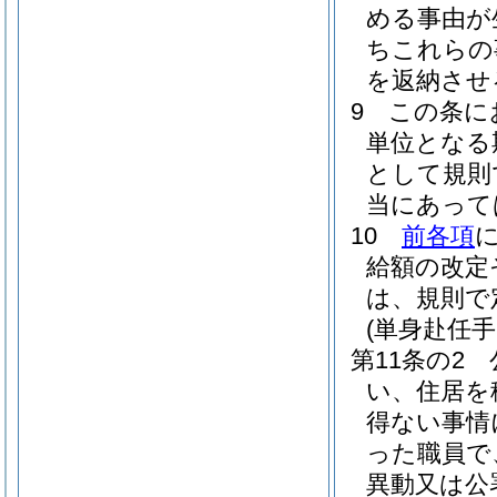
める事由が
ちこれらの
を返納させ
9
この条に
単位となる
として規則
当にあって
10
前各項
給額の改定
は、規則で
(単身赴任手
第11条の2
い、住居を
得ない事情
った職員で
異動又は公