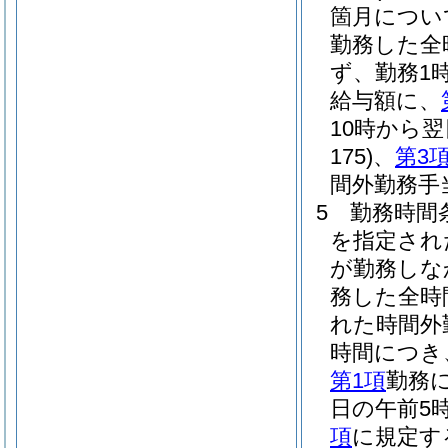
箇月につい
勤務した全
ず、勤務1
給与額に、
10時から
175)
、
第3
間外勤務手
5
勤務時間
を指定され
が勤務しな
務した全時
れた時間外
時間につき
第1項
勤務に
日の午前5時
項
に規定す