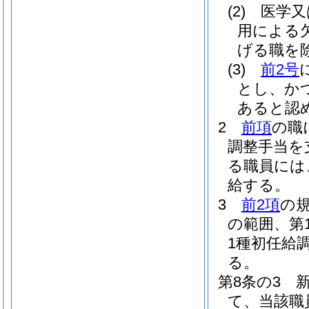
(2)
医学又
用による
げる職を除
(3)
前2号
とし、か
あると認め
2
前項
の職
調整手当を
る職員には
給する。
3
前2項
の
の範囲、第
1種初任給
る。
第8条の3
て、当該職