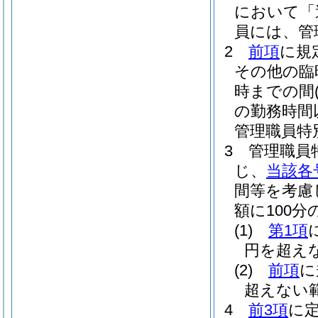
において「
員には、管
2
前項
に規
その他の臨
時までの間
の勤務時間
管理職員特
3
管理職員
じ、
当該各
間等を考慮
額に100分
(1)
第1項
円を超え
(2)
前項
に
超えない
4
前3項
に