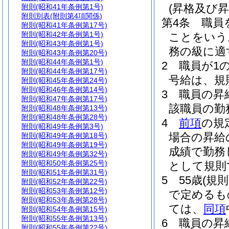
(昇格及び昇
附則
(昭和41年条例第1号)
附則別表
(附則第4項関係)
第4条
職員
附則
(昭和41年条例第17号)
附則
(昭和42年条例第1号)
ことをいう
附則
(昭和43年条例第1号)
務の級に適
附則
(昭和43年条例第20号)
附則
(昭和44年条例第1号)
2
職員が1
附則
(昭和44年条例第17号)
号給は、規
附則
(昭和45年条例第24号)
附則
(昭和46年条例第14号)
3
職員の昇
附則
(昭和47年条例第17号)
該職員の勤
附則
(昭和48年条例第13号)
附則
(昭和48年条例第28号)
4
前項
の規
附則
(昭和49年条例第3号)
場合の昇給
附則
(昭和49年条例第18号)
附則
(昭和49年条例第19号)
成績で勤務
附則
(昭和49年条例第32号)
附則
(昭和50年条例第25号)
として規則
附則
(昭和51年条例第31号)
5
55歳
(規
附則
(昭和52年条例第22号)
附則
(昭和53年条例第12号)
で定めるも
附則
(昭和53年条例第28号)
ては、
同項
附則
(昭和54年条例第15号)
附則
(昭和55年条例第13号)
6
職員の昇
附則
(昭和55年条例第22号)