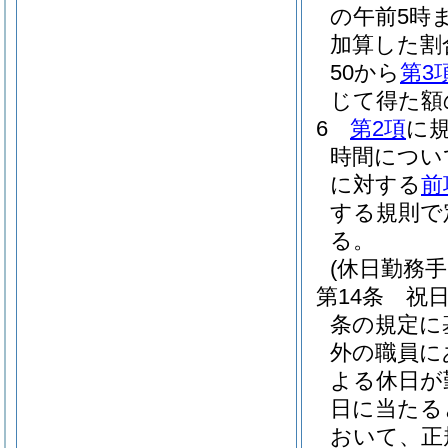
の午前5時
加算した割
50から
第3
じて得た額
6
第2項
に
時間につい
に対する
前
する規則で
る。
(休日勤務手
第14条
祝
条の規定に
外の職員に
よる休日が
日に当たる
おいて、正