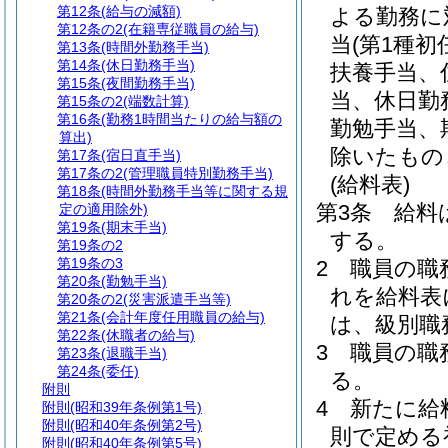
第12条
(給与の減額)
よる勤務に
第12条の2
(在籍専従職員の給与)
当
(第1種
第13条
(時間外勤務手当)
第14条
(休日勤務手当)
扶養手当、
第15条
(夜間勤務手当)
当、休日勤
第15条の2
(端数計算)
第16条
(勤務1時間当たりの給与額の
勤勉手当、
算出)
除いたもの
第17条
(宿日直手当)
第17条の2
(管理職員特別勤務手当)
(給料表)
第18条
(時間外勤務手当等に関する規
第3条
給料
定の適用除外)
第19条
(期末手当)
する。
第19条の2
第19条の3
2
職員の職
第20条
(勤勉手当)
れを給料表
第20条の2
(災害派遣手当等)
第21条
(会計年度任用職員の給与)
は、級別職
第22条
(休職者の給与)
3
職員の職
第23条
(退職手当)
第24条
(委任)
る。
附則
4
新たに給
附則
(昭和39年条例第1号)
附則
(昭和40年条例第2号)
則で定める
附則
(昭和40年条例第5号)