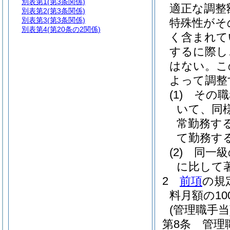
別表第1
(第3条関係)
適正な調整
別表第2
(第3条関係)
別表第3
(第3条関係)
特殊性がそ
別表第4
(第20条の2関係)
く含まれて
するに際し
はない。
こ
よって調整
(1)
その職
いて、同
常勤務す
て勤務す
(2)
同一級
に比して
2
前項
の規
料月額の1
(管理職手当
第8条
管理