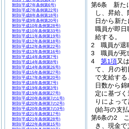
第6条
新た
附則
(平成7年条例第6号)
附則
(平成7年条例第22号)
し、昇給、
附則
(平成8年条例第18号)
日から新た
附則
(平成9年条例第20号)
附則
(平成10年条例第28号)
職員が即日
附則
(平成10年条例第33号)
給する。
附則
(平成11年条例第19号)
附則
(平成12年条例第18号)
2
職員が退
附則
(平成12年条例第22号)
附則
(平成13年条例第16号)
3
職員が死
附則
(平成14年条例第7号)
4
第1項
又
附則
(平成14年条例第8号)
附則
(平成14年条例第26号)
て、月の初
附則
(平成15年条例第27号)
で支給する
附則
(平成17年条例第20号)
附則
(平成18年条例第7号)
日数から錦
附則
(平成19年条例第3号)
定に基づく
附則
(平成19年条例第27号)
附則
(平成20年条例第7の1号)
りによって
附則
(平成20年条例第7の2号)
(給与の支払
附則
(平成20年条例第7の3号)
附則
(平成21年条例第17号)
第6条の2
附則
(平成21年条例第28号)
附則
(平成22年条例第15号)
き、現金で