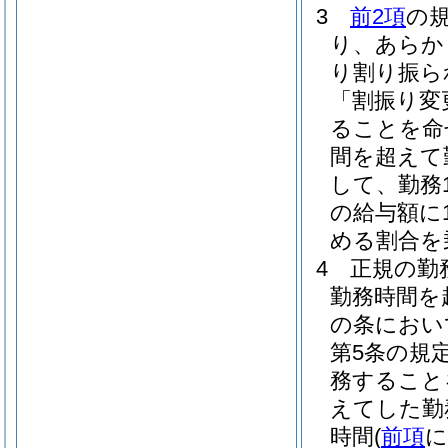
3
前2項
の
り、あらか
り割り振ら
「割振り変
ることを命
間を超えて
して、勤務
の給与額に1
める割合を
4
正規の勤
勤務時間を
の条におい
第5条の規
務すること
えてした勤
時間
(
前項
に