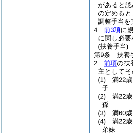
があると認
の定めると
調整手当を
4
前3項
に
に関し必要
(扶養手当)
第9条
扶養
2
前項
の扶
主としてそ
(1)
満22
子
(2)
満22
孫
(3)
満60
(4)
満22
弟妹