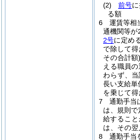
(2)
前号
に
る額
6
運賃等相
通機関等が
2号
に定め
で除して得
その合計額
える職員の
わらず、当
長い支給単
を乗じて得
7
通勤手当
は、規則で
給すること
は、その翌
8
通勤手当