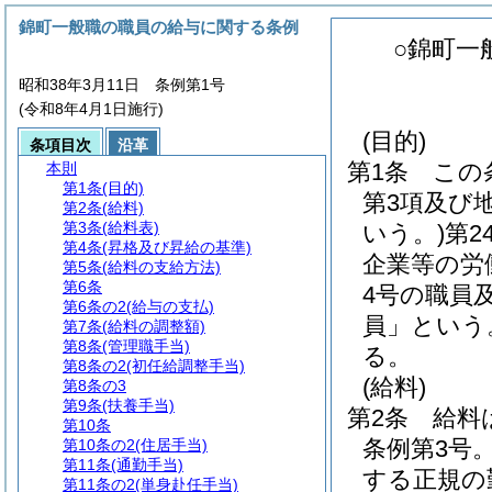
錦町一般職の職員の給与に関する条例
○錦町一
昭和38年3月11日 条例第1号
(令和8年4月1日施行)
(目的)
条項目次
沿革
第1条
この
本則
第1条
(目的)
第3項及び
第2条
(給料)
第3条
(給料表)
いう。)
第2
第4条
(昇格及び昇給の基準)
企業等の労
第5条
(給料の支給方法)
第6条
4号の職員
第6条の2
(給与の支払)
員」という
第7条
(給料の調整額)
第8条
(管理職手当)
る。
第8条の2
(初任給調整手当)
(給料)
第8条の3
第9条
(扶養手当)
第2条
給料
第10条
条例第3号
第10条の2
(住居手当)
第11条
(通勤手当)
する正規の
第11条の2
(単身赴任手当)