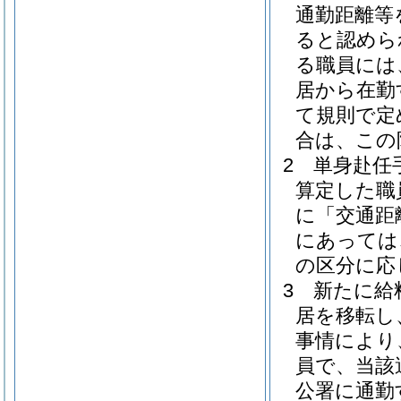
通勤距離等
ると認めら
る職員には
居から在勤
て規則で定
合は、この
2
単身赴任
算定した職
に「交通距
にあっては
の区分に応
3
新たに給
居を移転し
事情により
員で、当該
公署に通勤