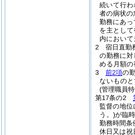
続いて行わ
者の病状の
勤務にあっ
を主として行
内において
2
宿日直勤
の勤務に対
める月額の
3
前2項
の
ないものと
(管理職員特
第17条の2
監督の地位
う。)
が臨
勤務時間条
休日又は祝