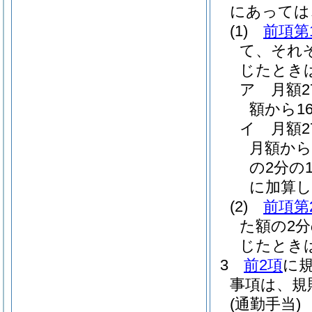
にあっては
(1)
前項第
て、それ
じたとき
ア
月額
額から1
イ
月額
月額から
の2分の1
に加算し
(2)
前項第
た額の2
じたとき
3
前2項
に
事項は、規
(通勤手当)