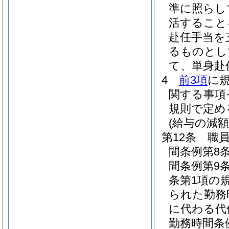
準に照らし
活すること
赴任手当を
るものとし
て、単身赴
4
前3項
に
関する事項
規則で定め
(給与の減額
第12条
職
間条例第8
間条例第9
条第1項の
られた勤務
に代わる代
勤務時間条