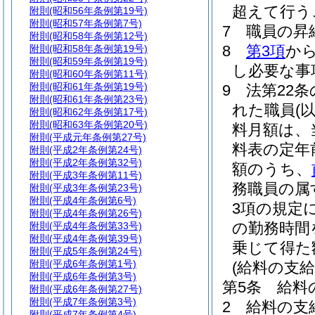
超えて行う
附則
(昭和56年条例第19号)
附則
(昭和57年条例第7号)
7
職員の昇
附則
(昭和58年条例第12号)
8
第3項
か
附則
(昭和58年条例第19号)
附則
(昭和59年条例第19号)
し必要な事
附則
(昭和60年条例第11号)
附則
(昭和61年条例第19号)
9
法第22条
附則
(昭和61年条例第23号)
れた職員
(
附則
(昭和62年条例第17号)
附則
(昭和63年条例第20号)
料月額は、
附則
(平成元年条例第27号)
料表の定年
附則
(平成2年条例第24号)
附則
(平成2年条例第32号)
額のうち、
附則
(平成3年条例第11号)
務職員の属
附則
(平成3年条例第23号)
附則
(平成4年条例第6号)
3項の規定
附則
(平成4年条例第26号)
の勤務時間
附則
(平成4年条例第33号)
附則
(平成4年条例第39号)
乗じて得た
附則
(平成5年条例第24号)
附則
(平成6年条例第1号)
(給料の支給
附則
(平成6年条例第3号)
第5条
給料
附則
(平成6年条例第27号)
附則
(平成7年条例第3号)
2
給料の支
附則
(平成7年条例第4号)