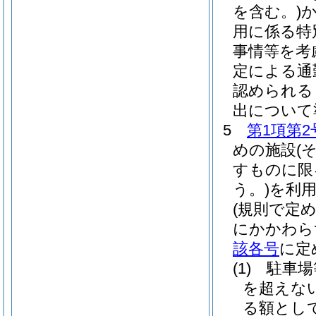
を含む。)
用に係る特
事情等を考
定による通
認められる
出について
5
第1項第2
めの施設
(
すものに限
う。)
を利
(規則で定
にかかわら
該各号
に定
(1)
駐車場
を超えな
る額とし