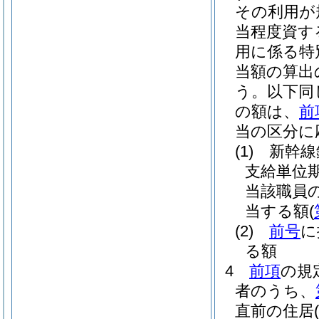
その利用が
当程度資す
用に係る特
当額の算出
う。以下同
の額は、
前
当の区分に
(1)
新幹線
支給単位
当該職員
当する額
(
(2)
前号
に
る額
4
前項
の規
者のうち、
直前の住居