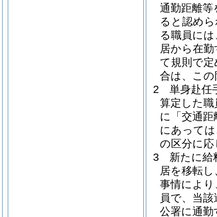
通勤距離等
ると認めら
る職員には
居から在勤
て規則で定
合は、この
2
単身赴任
算定した職
に「交通距
にあっては
の区分に応
3
新たに給
居を移転し
事情により
員で、当該
公署に通勤