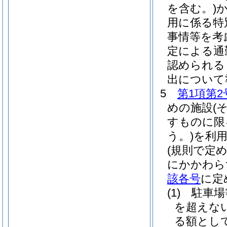
を含む。)
用に係る特
事情等を考
定による通
認められる
出について
5
第1項第2
めの施設
(
すものに限
う。)
を利
(規則で定
にかかわら
該各号
に定
(1)
駐車場
を超えな
る額とし