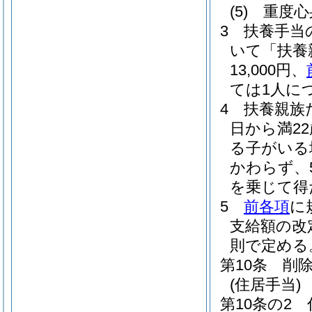
(5)
重度心
3
扶養手当
いて「扶養
13,000円、
ては1人につ
4
扶養親族
日から満2
る子がいる
かわらず、
を乗じて得
5
前各項
に
支給額の改
則で定める
第10条
削
(住居手当)
第10条の2