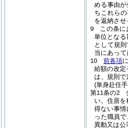
める事由が
ちこれらの
を返納させ
9
この条に
単位となる
として規則
当にあって
10
前各項
給額の改定
は、規則で
(単身赴任手
第11条の2
い、住居を
得ない事情
った職員で
異動又は公