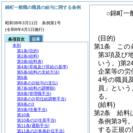
錦町一般職の職員の給与に関する条例
○錦町一
昭和38年3月11日 条例第1号
(令和8年4月1日施行)
(目的)
条項目次
沿革
第1条
この
本則
第1条
(目的)
第3項及び
第2条
(給料)
第3条
(給料表)
いう。)
第2
第4条
(昇格及び昇給の基準)
企業等の労
第5条
(給料の支給方法)
第6条
4号の職員
第6条の2
(給与の支払)
員」という
第7条
(給料の調整額)
第8条
(管理職手当)
る。
第8条の2
(初任給調整手当)
(給料)
第8条の3
第9条
(扶養手当)
第2条
給料
第10条
条例第3号
第10条の2
(住居手当)
第11条
(通勤手当)
する正規の
第11条の2
(単身赴任手当)