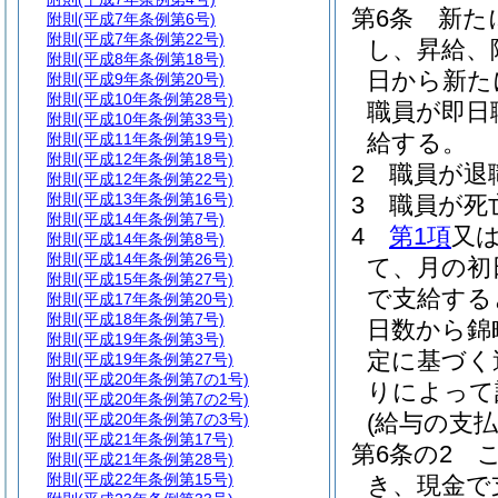
第6条
新た
附則
(平成7年条例第6号)
附則
(平成7年条例第22号)
し、昇給、
附則
(平成8年条例第18号)
日から新た
附則
(平成9年条例第20号)
附則
(平成10年条例第28号)
職員が即日
附則
(平成10年条例第33号)
給する。
附則
(平成11年条例第19号)
附則
(平成12年条例第18号)
2
職員が退
附則
(平成12年条例第22号)
附則
(平成13年条例第16号)
3
職員が死
附則
(平成14年条例第7号)
4
第1項
又
附則
(平成14年条例第8号)
附則
(平成14年条例第26号)
て、月の初
附則
(平成15年条例第27号)
で支給する
附則
(平成17年条例第20号)
附則
(平成18年条例第7号)
日数から錦
附則
(平成19年条例第3号)
定に基づく
附則
(平成19年条例第27号)
附則
(平成20年条例第7の1号)
りによって
附則
(平成20年条例第7の2号)
(給与の支払
附則
(平成20年条例第7の3号)
附則
(平成21年条例第17号)
第6条の2
附則
(平成21年条例第28号)
附則
(平成22年条例第15号)
き、現金で