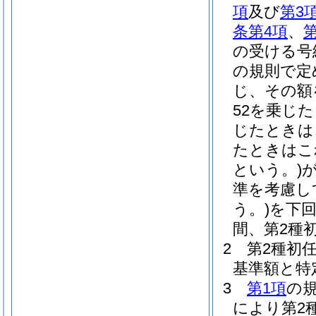
項
及び
第3
条第4項
、
の受ける号
の規則で定
じ、その額
52を乗じ
じたときは
たときはこ
という。)
準を考慮し
う。)
を下
間、第2種
2
第2種初
基準額と特
3
第1項
の
により第2