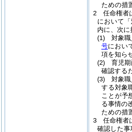
ための措
2
任命権者
において「
内に、次に
(1)
対象職
号
におい
項を知ら
(2)
育児期
確認する
(3)
対象職
する対象
ことが予
る事情の
ための措
3
任命権者
確認した事