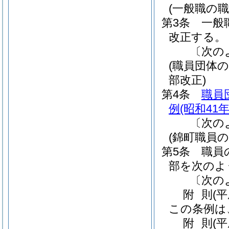
(一般職の
第3条
一般
改正する。
〔次の
(職員団体
部改正)
第4条
職員
例
(昭和41
〔次の
(錦町職員
第5条
職員
部を次のよ
〔次の
附
則
(
この条例は
附
則
(