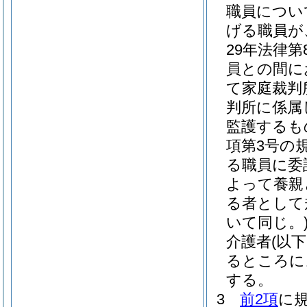
職員につい
げる職員が
29年法律第8
員との間に
て家庭裁判
判所に係属
監護するも
項第3号の
る職員に委
よって養親
る者として
いて同じ。
介護者
(以
るところに
する。
3
前2項
に