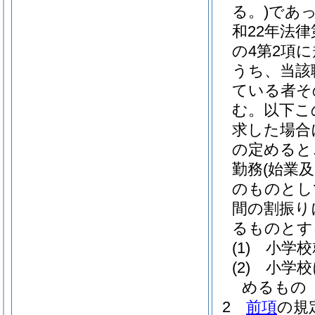
る。)
であ
和22年法律第
の4第2項
うち、当該
ている者そ
む。以下こ
求した場合
の定めると
勤務
(始業
のものとし
間の割振り
るものとす
(1)
小学校
(2)
小学校
めるもの
2
前項
の規