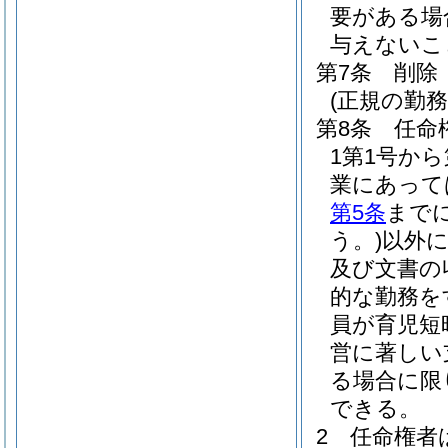
要がある場
与えないこ
第7条
削除
(正規の勤
第8条
任命
1第1号か
業にあって
第5条
まで
う。)
以外
及び文書の
的な勤務を
員が育児短
営に著しい
る場合に限
できる。
2
任命権者