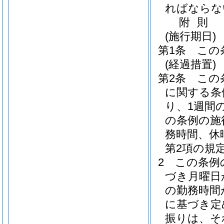
ればならな
附
則
(施行期日)
第1条
この
(経過措置)
第2条
この
に関する条
り、1週間
の条例の施
務時間、休
第2項の規
2
この条例
づき月曜日
の勤務時間
に基づき定
振りは、そ