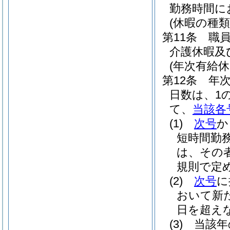
勤務時間に
(休暇の種類
第11条
職
介護休暇及
(年次有給休
第12条
年
日数は、1
て、
当該各
(1)
次号
か
短時間勤
は、その
規則で定め
(2)
次号
に
おいて新
日を超え
(3)
当該年