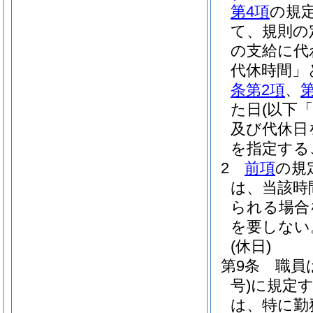
第4項
の規
て、規則の
の支給に代
代休時間」
条第2項
、
た日
(以下
及び代休日
を指定する
2
前項
の規
は、当該時
られる場合
を要しない
(休日)
第9条
職員
号)
に規定
は、特に勤