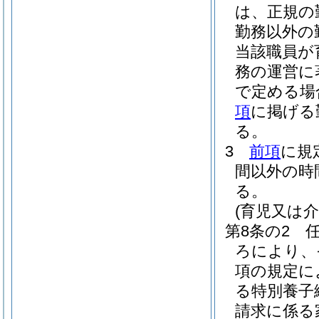
は、正規の
勤務以外の
当該職員が
務の運営に
で定める場
項
に掲げる
る。
3
前項
に規
間以外の時
る。
(育児又は
第8条の2
ろにより、
項の規定に
る特別養子
請求に係る