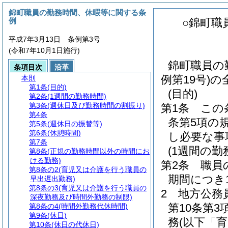
錦町職員の勤務時間、休暇等に関する条
例
○錦町職
平成7年3月13日 条例第3号
(令和7年10月1日施行)
錦町職員の
条項目次
沿革
例第19号)
本則
第1条
(目的)
(目的)
第2条
(1週間の勤務時間)
第3条
(週休日及び勤務時間の割振り)
第1条
この
第4条
条第5項の
第5条
(週休日の振替等)
第6条
(休憩時間)
し必要な事
第7条
(1週間の勤
第8条
(正規の勤務時間以外の時間にお
ける勤務)
第2条
職員
第8条の2
(育児又は介護を行う職員の
期間につき
早出遅出勤務)
第8条の3
(育児又は介護を行う職員の
2
地方公務
深夜勤務及び時間外勤務の制限)
第10条第
第8条の4
(時間外勤務代休時間)
第9条
(休日)
務
(以下「
第10条
(休日の代休日)