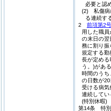
必要と認
(2)
私傷病
る連続する
2
前項第2
用した職員
の末日の翌
務に割り振
規定する勤
長が定める
う。)
があ
時間のうち
の日数が2
受ける病気
連続してい
(特別休暇)
第14条
特