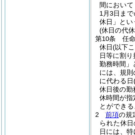
間において
1月3日ま
休日」とい
(休日の代休
第10条
任
休日
(以下
日等に割り
勤務時間」
には、規則
に代わる日
休日後の勤
休時間が指
とができる
2
前項
の規
られた休日
日には、特