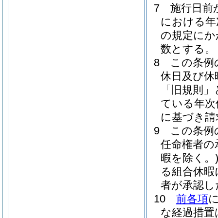
7
施行日前
における年
の規定にか
数とする。
8
この条例
休日及び休
「旧規則」
ている年次
に基づき請
9
この条例
任命権者の
暇を除く。
る組合休暇
者が承認し
10
前各項
な経過措置