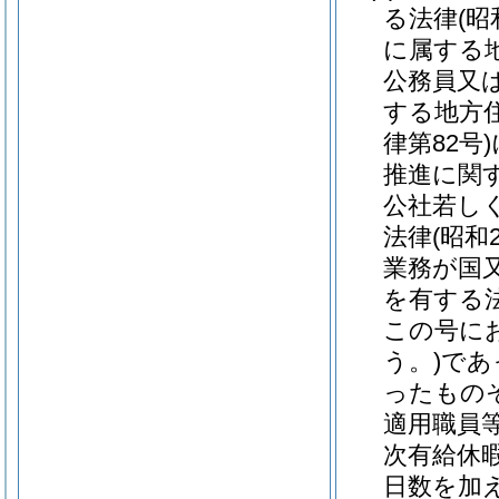
る法律
(昭
に属する
公務員又
する地方
律第82号)
推進に関
公社若し
法律
(昭和
業務が国
を有する
この号に
う。)
であ
ったもの
適用職員
次有給休
日数を加