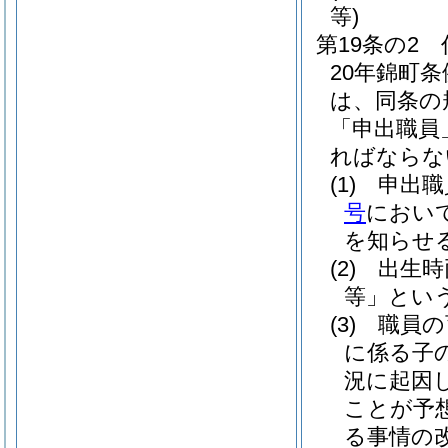
等)
第19条の2
20年錦町条
は、同条の
「申出職員
ればならな
(1)
申出職
号
におい
を知らせ
(2)
出生時
等」という
(3)
職員の
に係る子
況に起因
ことが予
る事情の