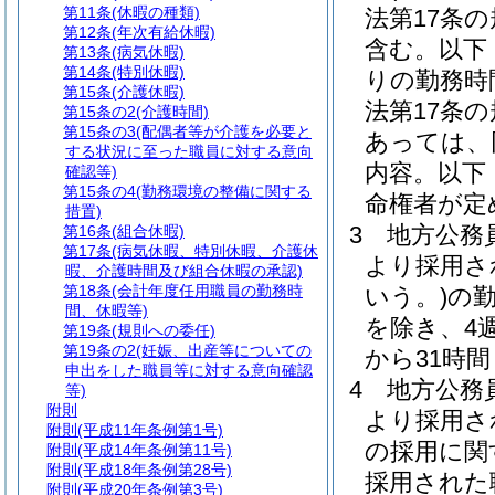
第11条
(休暇の種類)
法第17条
第12条
(年次有給休暇)
含む。以下
第13条
(病気休暇)
第14条
(特別休暇)
りの勤務時
第15条
(介護休暇)
法第17条
第15条の2
(介護時間)
第15条の3
(配偶者等が介護を必要と
あっては、
する状況に至った職員に対する意向
内容。以下
確認等)
第15条の4
(勤務環境の整備に関する
命権者が定
措置)
3
地方公務員
第16条
(組合休暇)
第17条
(病気休暇、特別休暇、介護休
より採用さ
暇、介護時間及び組合休暇の承認)
第18条
(会計年度任用職員の勤務時
いう。)
の
間、休暇等)
を除き、4
第19条
(規則への委任)
第19条の2
(妊娠、出産等についての
から31時
申出をした職員等に対する意向確認
4
地方公務
等)
附則
より採用さ
附則
(平成11年条例第1号)
の採用に関
附則
(平成14年条例第11号)
附則
(平成18年条例第28号)
採用された
附則
(平成20年条例第3号)