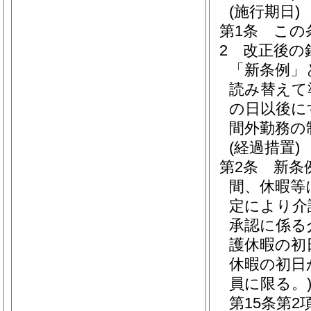
(施行期日)
第1条
この
2
改正後の
「新条例」
読み替えて
の日以後に
間外勤務の
(経過措置)
第2条
新条
間、休暇等
定により介
承認に係る
護休暇の初
休暇の初日
員に限る。
第15条第