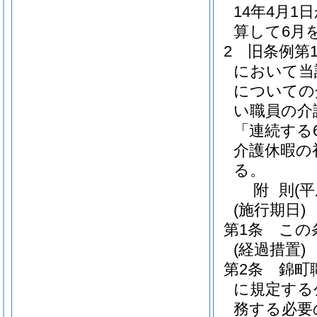
14年4月
算して6月
2
旧条例第
において当
についての
い職員の介
「連続する
介護休暇の
る。
附
則
(
(施行期日)
第1条
この
(経過措置)
第2条
錦町
に規定する
務する必要