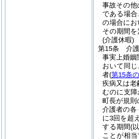
事故その他
である場合
の場合にお
その期間を
(介護休暇)
第15条
介
事実上婚姻
おいて同じ
者
(
第15条の
疾病又は老
むのに支障
町長が規則
介護者の各
に3回を超
する期間
(
ことが相当