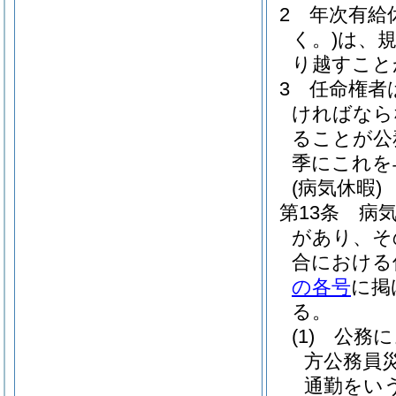
2
年次有給
く。)
は、
り越すこと
3
任命権者
ければなら
ることが公
季にこれを
(病気休暇)
第13条
病
があり、そ
合における
の各号
に掲
る。
(1)
公務に
方公務員
通勤をいう