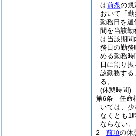
は
前条
の規
おいて「勤
勤務日を週
間を当該勤
は当該期間
務日の勤務
める勤務時
日に割り振
該勤務する
る。
(休憩時間)
第6条
任命
いては、少
なくとも1
ならない。
2
前項
の休