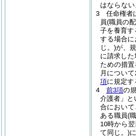
はならない
3
任命権者
員
(職員の
子を養育す
する場合に
じ。)
が、
に請求した
ための措置
月について
項
に規定す
4
前3項
の
介護者」と
合において
ある職員
(
10時から
て同じ。)