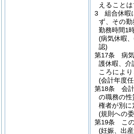
えることは
3
組合休暇
ず、その勤
勤務時間1
(病気休暇
認)
第17条
病
護休暇、介
ころにより
(会計年度
第18条
会
の職務の性
権者が別に
(規則への委
第19条
こ
(妊娠、出