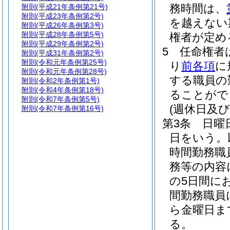
務時間は、
附則
(平成21年条例第21号)
附則
(平成23年条例第2号)
を越えない
附則
(平成26年条例第3号)
附則
(平成28年条例第5号)
権者が定め
附則
(平成29年条例第2号)
5
任命権者
附則
(平成31年条例第2号)
附則
(令和元年条例第25号)
り
前各項
に
附則
(令和元年条例第28号)
する職員の
附則
(令和2年条例第1号)
附則
(令和4年条例第18号)
ることがで
附則
(令和7年条例第5号)
(週休日及
附則
(令和7年条例第16号)
第3条
日曜
日をいう。
時間勤務職
務等の内容
の5日間に
間勤務職員
ら金曜日ま
る。