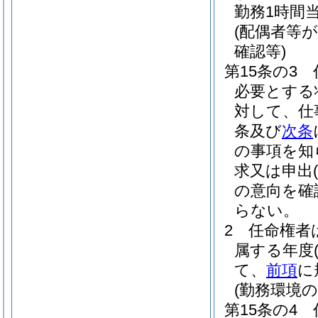
勤務1時間
(配偶者等
確認等)
第15条の3
必要とする
対して、仕
条及び
次条
の事項を知
求又は申出
(
の意向を確
らない。
2
任命権者
属する年度
て、
前項
に
(勤務環境
第15条の4