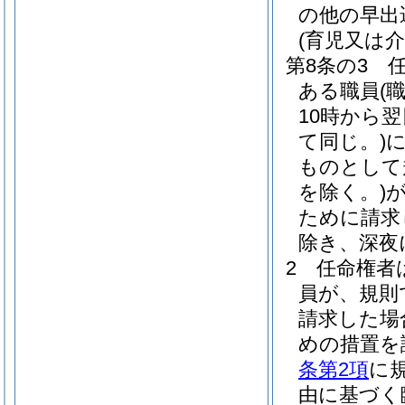
の他の早出
(育児又は
第8条の3
ある職員
(
10時から
て同じ。)
ものとして
を除く。)
ために請求
除き、深夜
2
任命権者
員が、規則
請求した場
めの措置を
条第2項
に
由に基づく