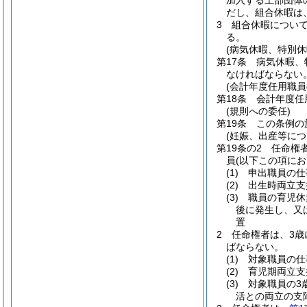
加入する上部団体
だし、組合休暇は
3
組合休暇につい
る。
(病気休暇、特別
第17条
病気休暇、
なければならない
(会計年度任用職員
第18条
会計年度任
(規則への委任)
第19条
この条例の
(妊娠、出産等に
第19条の2
任命権
員
(以下この項に
(1)
申出職員の仕
(2)
出生時両立支
(3)
職員の育児休
後に発生し、又
置
2
任命権者は、3歳
ばならない。
(1)
対象職員の仕
(2)
育児期両立支
(3)
対象職員の3
活との両立の支