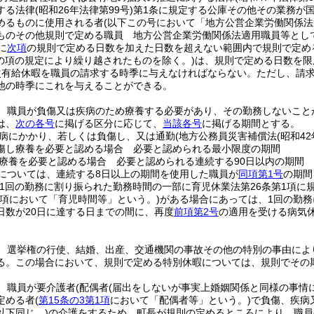
する法律
(昭和26年法律第99号)
第1条に規定する公庫その他その業務が
めるものに使用される者
(以下この号において「地方公営企業労働関係法
ものその他規則で定める職員 地方公営企業労働関係法適用職員等とし
に
次項
の規則で定める日数を加えた日数を超えない範囲内で規則で定め
この項の規定により繰り越されたものを除く。)
は、規則で定める日数を限
次有給休暇を職員の請求する時季に与えなければならない。
ただし、請
他の時季にこれを与えることができる。
、職員が負傷又は疾病のため療養する必要があり、その勤務しないこと
は、
次の各号
に掲げる区分に応じて、
当該各号
に掲げる期間とする。
病にかかり、若しくは負傷し、又は通勤
(地方公務員災害補償法
(昭和42
傷し療養を必要と認める場合 必要と認められる最小限度の期間
療養を必要と認める場合 必要と認められる連続する90日以内の期間
については、連続する8日以上の期間を使用した職員が
同項第1号
の期間
(1回の勤務に割り振られた勤務時間の一部に育児休業法第26条第1項
の項において「育児時間等」という。)
がある場合にあっては、1回の勤務
日数が20日に達する日までの間に、再度
前項第2号
の適用を受ける病気
、選挙権の行使、結婚、出産、交通機関の事故その他の特別の事由によ
る。
この場合において、規則で定める特別休暇については、規則でその
、職員が要介護者
(配偶者
(届出をしないが事実上婚姻関係と同様の事情
定める者
(
第15条の3第1項
において「配偶者等」という。)
で負傷、疾病
以下同じ。)
の介護をするため、町長が規則の定めるところにより、職員