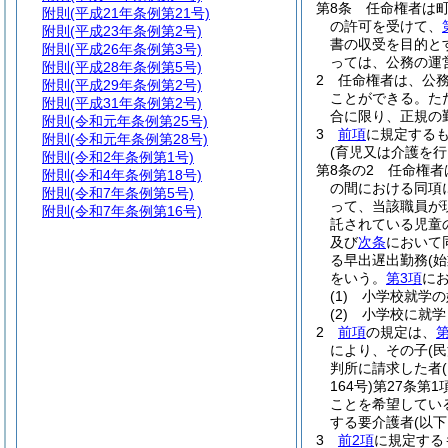
第8条
任命権者は
附則
(平成21年条例第21号)
の許可を受けて、
附則
(平成23年条例第2号)
書の収受を目的と
附則
(平成26年条例第3号)
っては、公務の運
附則
(平成28年条例第5号)
2
任命権者は、公
附則
(平成29年条例第2号)
ことができる。
た
附則
(平成31年条例第2号)
合に限り、正規の
附則
(令和元年条例第25号)
3
前項
に規定する
附則
(令和元年条例第28号)
(育児又は介護を行
附則
(令和2年条例第1号)
第8条の2
任命権者
附則
(令和4年条例第18号)
の間における同項
附則
(令和7年条例第5号)
って、当該職員が
附則
(令和7年条例第16号)
託されている児童
及び
次条
において
る早出遅出勤務
(
をいう。
第3項
にお
(1)
小学校就学の
(2)
小学校に就学
2
前項
の規定は、
第
により、その子
(
判所に請求した者
164号)
第27条第
ことを希望してい
する要介護者
(以
3
前2項
に規定する