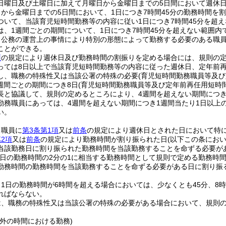
日曜日及び土曜日に加えて月曜日から金曜日までの5日間において週休
から金曜日までの5日間において、1日につき7時間45分の勤務時間を
ついて、当該育児短時間勤務等の内容に従い1日につき7時間45分を超
は、1週間ごとの期間について、1日につき7時間45分を超えない範囲
、公務の運営上の事情により特別の形態によって勤務する必要のある職
ことができる。
項
の規定により週休日及び勤務時間の割振りを定める場合には、規則の定
っては8日以上で当該育児短時間勤務等の内容に従った週休日、定年前再
し、職務の特殊性又は当該公署の特殊の必要
(育児短時間勤務職員等及
週間ごとの期間につき8日
(育児短時間勤務職員等及び定年前再任用短時
長と協議して、規則の定めるところにより、4週間を超えない期間につき
勤務職員にあっては、4週間を超えない期間につき1週間当たり1日以上
い。
、職員に
第3条第1項
又は
前条
の規定により週休日とされた日において特
2項
又は
前条
の規定により勤務時間が割り振られた日
(以下この条にお
当該勤務日に割り振られた勤務時間を当該勤務することを命ずる必要が
務日の勤務時間の2分の1に相当する勤務時間として規則で定める勤務時
勤務時間の勤務時間を当該勤務することを命ずる必要がある日に割り振
1日の勤務時間が6時間を超える場合においては、少なくとも45分、8
ればならない。
は、職務の特殊性又は当該公署の特殊の必要がある場合において、規則
外の時間における勤務)