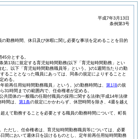
平成7年3月13日
条例第3号
。
職員の勤務時間、休日及び休暇に関し必要な事項を定めることを目的
45分とする。
同条第1項に規定する育児短時間勤務
(以下「育児短時間勤務」とい
含む。以下「育児短時間勤務職員等」という。)
の1週間当たりの勤
務をすることとなった職員にあっては、同条の規定によりすることと
定める。
定年前再任用短時間勤務職員」という。)
の勤務時間は、
第1項
の規
から31時間までの範囲内で、任命権者が定める。
方公共団体の一般職の任期付職員の採用に関する法律
(平成14年法律
務時間は、
第1条
の規定にかかわらず、休憩時間を除き、4週を越え
を超えて勤務することを必要とする職員の勤務時間について、町長
。
ただし、任命権者は、育児短時間勤務職員等については、必要
5日間において週休日を設けるものとし、定年前再任用短時間勤務