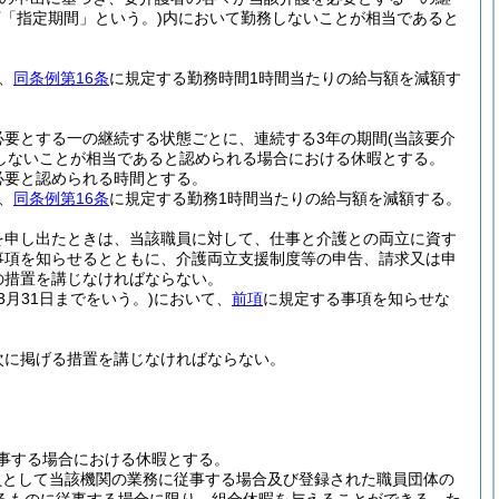
下「指定期間」という。)
内において勤務しないことが相当であると
、
同条例第16条
に規定する勤務時間1時間当たりの給与額を減額す
必要とする一の継続する状態ごとに、連続する3年の期間
(当該要介
しないことが相当であると認められる場合における休暇とする。
必要と認められる時間とする。
、
同条例第16条
に規定する勤務1時間当たりの給与額を減額する。
を申し出たときは、当該職員に対して、仕事と介護との両立に資す
事項を知らせるとともに、介護両立支援制度等の申告、請求又は申
の措置を講じなければならない。
3月31日までをいう。)
において、
前項
に規定する事項を知らせな
次に掲げる措置を講じなければならない。
事する場合における休暇とする。
員として当該機関の業務に従事する場合及び登録された職員団体の