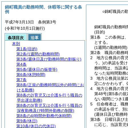
錦町職員の勤務時間、休暇等に関する条
例
○錦町職員の
平成7年3月13日 条例第3号
錦町職員の勤務時間
(令和7年10月1日施行)
(目的)
第1条
この条例は
条項目次
沿革
とする。
本則
(1週間の勤務時間)
第1条
(目的)
第2条
職員の勤務時
第2条
(1週間の勤務時間)
2
地方公務員の育
第3条
(週休日及び勤務時間の割振り)
う。)
の承認を受け
第4条
務時間は、当該承
第5条
(週休日の振替等)
なった短時間勤務
第6条
(休憩時間)
3
地方公務員法第2
第7条
定にかかわらず、
第8条
(正規の勤務時間以外の時間にお
4
地方公務員の育児
ける勤務)
第48号)
第5条の規
第8条の2
(育児又は介護を行う職員の
ない期間につき1
早出遅出勤務)
5
任命権者は、職
第8条の3
(育児又は介護を行う職員の
の承認を得て、別
深夜勤務及び時間外勤務の制限)
(週休日及び勤務時
第8条の4
(時間外勤務代休時間)
第3条
日曜日及び
第9条
(休日)
に応じ、当該育児
第10条
(休日の代休日)