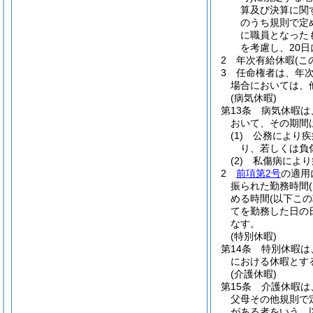
算及び決算に関
のうち規則で定
に職員となった
を考慮し、20日
2
年次有給休暇
(
3
任命権者は、年
場合においては、
(病気休暇)
第13条
病気休暇は
おいて、その期間
(1)
公務により疾
り、若しくは負
(2)
私傷病により
2
前項第2号
の適用
振られた勤務時間
める時間
(以下こ
てを勤務した日の
なす。
(特別休暇)
第14条
特別休暇は
における休暇とす
(介護休暇)
第15条
介護休暇は
父母その他規則で
がある者をいう。