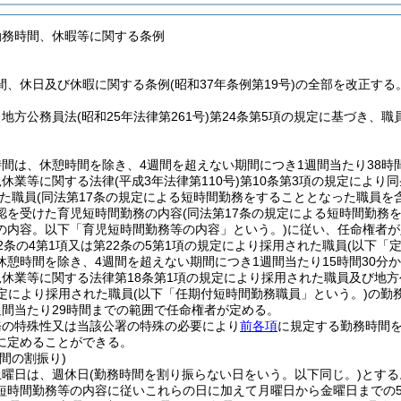
勤務時間、休暇等に関する条例
、休日及び休暇に関する条例(昭和37年条例第19号)の全部を改正する
、地方公務員法
(昭和25年法律第261号)
第24条第5項の規定に基づき、
間は、休憩時間を除き、4週間を超えない期間につき1週間当たり38時間
児休業等に関する法律
(平成3年法律第110号)
第10条第3項の規定により
た職員
(同法第17条の規定による短時間勤務をすることとなった職員を
認を受けた育児短時間勤務の内容
(同法第17条の規定による短時間勤
の内容。以下「育児短時間勤務等の内容」という。)
に従い、任命権者が
2条の4第1項又は第22条の5第1項の規定により採用された職員
(以下「
休憩時間を除き、4週間を超えない期間につき1週間当たり15時間30分
休業等に関する法律第18条第1項の規定により採用された職員及び地
定により採用された職員
(以下「任期付短時間勤務職員」という。)
の勤
週間当たり29時間までの範囲で任命権者が定める。
務の特殊性又は当該公署の特殊の必要により
前各項
に規定する勤務時間
に定めることができる。
間の割振り)
土曜日は、週休日
(勤務時間を割り振らない日をいう。以下同じ。)
とする
短時間勤務等の内容に従いこれらの日に加えて月曜日から金曜日までの