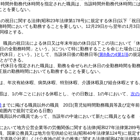
り時間外勤務代休時間を指定された職員は、当該時間外勤務代休時間に
ことを要しない。
民の祝日に関する法律
(昭和23年法律第178号)
に規定する休日
(以下「祝
務時間においても勤務することを要しない。
12月29日から翌年の1月3
同様とする。
、職員の祝日法による休日又は年末年始の休日
(以下この項において「休
日の全勤務時間」という。)
について特に勤務することを命じた場合に
代休日」という。)
として、当該休日後の勤務日等
(
第8条の4第1項
の規
とができる。
り代休日を指定された職員は、勤務を命ぜられた休日の全勤務時間を勤
正規の勤務時間においても勤務することを要しない。
は、年次有給休暇、病気休暇、特別休暇、介護休暇及び組合休暇とする
暇は、1の年ごとにおける休暇とし、その日数は、1の年において、
次の
号
までに掲げる職員以外の職員 20日
(育児短時間勤務職員等及び定年
範囲内で規則で定める日数)
職員以外の職員であって、当該年の中途において新たに職員となる者 
において地方公営企業等の労働関係に関する法律
(昭和27年法律第289号
員、国家公務員又は地方住宅供給公社法
(昭和40年法律第124号)
に規定
方道路公社若しくは公有地の拡大の推進に関する法律
(昭和47年法律第6