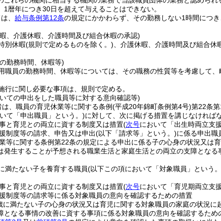
のこれらの機関に相当する機関の業務で当該職員団体の業務と認められ
、1暦年につき30日を超えて与えることはできない。
ては、
給与条例第12条
の規定にかかわらず、その勤務しない1時間につき
休暇、介護休暇、介護時間及び組合休暇の承認)
特別休暇
(規則で定めるものを除く。)
、介護休暇、介護時間及び組合休
。
の勤務時間、休暇等)
用職員の勤務時間、休暇等については、その職務の性質等を考慮して、
施行に関し必要な事項は、規則で定める。
ついての申出をした職員等に対する意向確認等)
者は、職員の育児休業等に関する条例
(平成20年錦町条例第4号)
第22条
おいて「申出職員」という。)
に対して、次に掲げる措置を講じなければ
事と育児との両立に資する制度又は措置
(
次号
において「出生時両立支援
援制度等の請求、申告又は申出
(以下「請求等」という。)
に係る申出職
業等に関する条例第22条の規定による申出に係る子の心身の状況又は
は発生することが予想される職業生活と家庭生活との両立の支障となる
に満たない子を養育する職員
(以下この項において「対象職員」という。
事と育児との両立に資する制度又は措置
(
次号
において「育児期両立支援
援制度等の請求等に係る対象職員の意向を確認するための措置
歳に満たない子の心身の状況又は育児に関する対象職員の家庭の状況に
障となる事情の改善に資する事項に係る対象職員の意向を確認するため