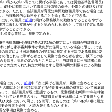
び第13号から第15号までに掲げる事業にあっては労働基準監督署長)
。)
以外に時間において職員に設備等の保全、外部との連絡及び文
できる。
ただし、当該職員が育児短時間勤務職員等である場合にあ
り、当該断続的な勤務をすることを命ずることができる。
間において職員に
前項
に掲げる勤務以外の勤務をすることを命ずる
運営に著しい支障が生ずると認められる場合として規則で定める場
命ずることができる。
関し必要な事項は、規則で定める。
29年法律第89号)
第817条の2第1項の規定により職員が当該職員と
請求に係る家事審判事件が裁判所に係属している場合に限る。)
であ
3号の規定により同法第6条の4第2項に規定する里親である職員に委
その他これらに準ずる者として規則で定める者を含む。以下この条
合を除き、規則の定めるところにより、当該職員に当該請求に係
らかじめ定められた特定の時刻とする勤務時間の割振りによる勤務
場合において、
前項
中「次に掲げる職員が、規則に定めるところ
職員との間における同項に規定する特別養子縁組の成立について家庭裁
あって、当該職員が現に監護するもの、児童福祉法
(昭和22年法律第
委託されている児童のうち、当該職員が養子縁組によって養親となる
及び次条において同じ。)
を養育」とあるのは「第15条第1項に規定
該要介護者を介護」と読み替えるものとする。
要な事項は規則で定める。