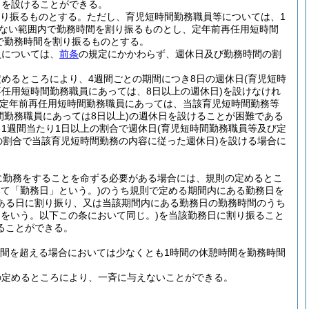
日を設けることができる。
割り振るものとする。
ただし、育児短時間勤務職員等については、1
えない範囲内で勤務時間を割り振るものとし、定年前再任用短時間
内で勤務時間を割り振るものとする。
員については、
前条
の規定にかかわらず、週休日及び勤務時間の割
めるところにより、4週間ごとの期間につき8日の週休日
(育児短時
任用短時間勤務職員にあっては、8日以上の週休日)
を設けなけれ
び定年前再任用短時間勤務職員にあっては、当該育児短時間勤務等
間勤務職員にあっては8日以上)
の週休日を設けることが困難である
1週間当たり1日以上の割合で週休日
(育児短時間勤務職員等及び定
の割合で当該育児短時間勤務の内容に従った週休日)
を設ける場合に
に勤務をすることを命ずる必要がある場合には、規則の定めるとこ
いて「勤務日」という。)
のうち規則で定める期間内にある勤務日を
ある日に割り振り、又は当該期間内にある勤務日の勤務時間のうち
間をいう。以下この条において同じ。)
を当該勤務日に割り振ること
ることができる。
時間を超える場合においては少なくとも1時間の休憩時間を勤務時間
の定めるところにより、一斉に与えないことができる。