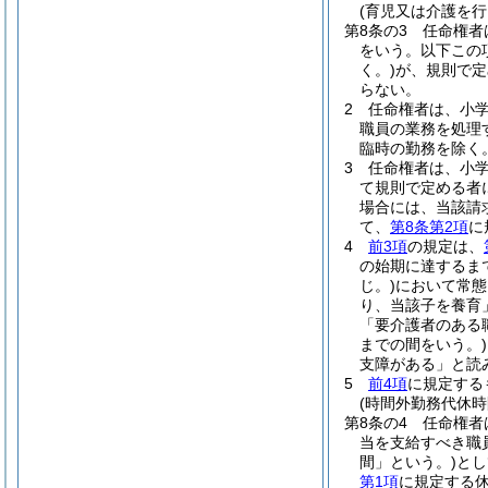
(育児又は介護を
第8条の3
任命権者
をいう。以下この
く。)
が、規則で定
らない。
2
任命権者は、小
職員の業務を処理
臨時の勤務を除く
3
任命権者は、小
て規則で定める者
場合には、当該請
て、
第8条第2項
に
4
前3項
の規定は、
の始期に達するま
じ。)
において常態
り、当該子を養育
「要介護者のある
までの間をいう。)
支障がある」と読
5
前4項
に規定する
(時間外勤務代休時
第8条の4
任命権者
当を支給すべき職
間」という。)
とし
第1項
に規定する休