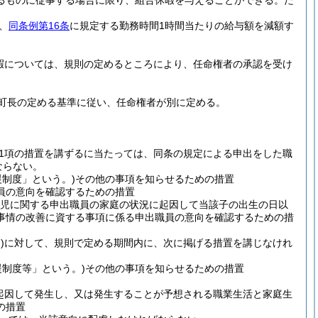
るものに従事する場合に限り、組合休暇を与えることができる。
た
、
同条例第16条
に規定する勤務時間1時間当たりの給与額を減額す
暇については、規則の定めるところにより、任命権者の承認を受け
町長の定める基準に従い、任命権者が別に定める。
第1項の措置を講ずるに当たっては、同条の規定による申出をした職
ならない。
制度」という。)
その他の事項を知らせるための措置
員の意向を確認するための措置
育児に関する申出職員の家庭の状況に起因して当該子の出生の日以
事情の改善に資する事項に係る申出職員の意向を確認するための措
)
に対して、規則で定める期間内に、次に掲げる措置を講じなけれ
制度等」という。)
その他の事項を知らせるための措置
起因して発生し、又は発生することが予想される職業生活と家庭生
の措置