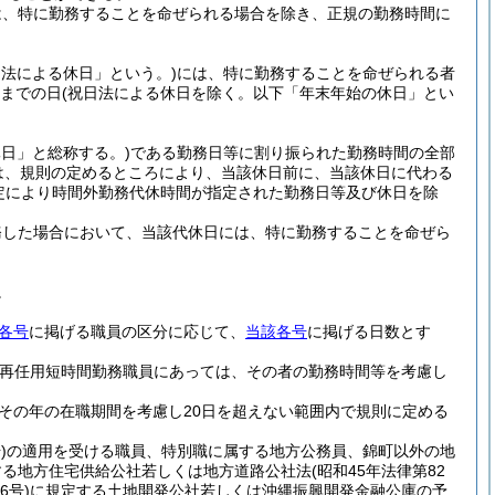
は、特に勤務することを命ぜられる場合を除き、正規の勤務時間に
日法による休日」という。)
には、特に勤務することを命ぜられる者
日までの日
(祝日法による休日を除く。以下「年末年始の休日」とい
日」と総称する。)
である勤務日等に割り振られた勤務時間の全部
は、規則の定めるところにより、当該休日前に、当該休日に代わる
定により時間外勤務代休時間が指定された勤務日等及び休日を除
務した場合において、当該代休日には、特に勤務することを命ぜら
。
各号
に掲げる職員の区分に応じて、
当該各号
に掲げる日数とす
前再任用短時間勤務職員にあっては、その者の勤務時間等を考慮し
その年の在職期間を考慮し20日を超えない範囲内で規則に定める
)
の適用を受ける職員、特別職に属する地方公務員、錦町以外の地
する地方住宅供給公社若しくは地方道路公社法
(昭和45年法律第82
6号)
に規定する土地開発公社若しくは沖縄振興開発金融公庫の予