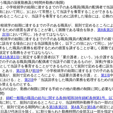
行う職員の深夜勤務及び時間外勤務の制限)
は、小学校就学の始期に達するまでの子のある職員
(職員の配偶者で当
項において同じ。)
において常態として当該子を養育することができるも
めるところにより、当該子を養育するために請求した場合には、公務の
学校就学の始期に達するまでの子のある職員が、規則で定めるところに
するための措置を講ずることが著しく困難である場合を除き、
第8条第2
。
次項
において同じ。)
をさせてはならない。
学校就学の始期に達するまでの子のある職員
(職員の配偶者で当該子の親
に該当する場合における当該職員を除く。以下この項において同じ。)
が
求をした職員の業務を処理するための措置を講ずることが著しく困難である
規定する勤務をさせてはならない。
第15条第1項
に規定する要介護者
(以下「要介護者」という。)
を介護す
での子のある職員
(職員の配偶者で当該子の親であるものが、深夜
(午後
として当該子を養育することができるものとして規則で定める者に該当
」とあり、
第2項
及び
前項
中「小学校就学の始期に達するまでの子のあ
職員が、規則で定めるところにより、当該要介護者を介護」と、
第1項
における」と、
第2項
中「当該請求をした職員の業務を処理するための
み替えるものとする。
もののほか、勤務の制限に関する手続その他の勤務の制限に関し必要な
間)
は、
錦町一般職の職員の給与に関する条例
(昭和38年錦町条例第1号。
員に対して、規則の定めるところにより、当該時間外勤務手当の一部の
て、規則で定める期間内にある
第3条第2項
、
第4条
又は
第5条
の規定に
日及び代休日を除く。)
に割り振られた勤務時間の全部又は一部を指定