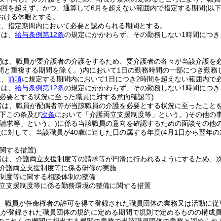
3回を超えず、かつ、通算して6月を超えない範囲内で指定する期間
(以
おける休暇とする。
は、指定期間内において必要と認められる期間とする。
ては、
給与条例第12条
の規定にかかわらず、その勤務しない1時間につき
間は、職員が要介護者の介護をするため、要介護者の各々が当該介護を
間と重複する期間を除く。)
内において1日の勤務時間の一部につき勤務
は、
前項
に規定する期間内において1日につき2時間を超えない範囲内で
ては、
給与条例第12条
の規定にかかわらず、その勤務しない1時間につき
を必要とする状況に至った職員に対する意向確認等)
者は、職員が配偶者等が当該職員の介護を必要とする状況に至ったこと
以下この条及び
次条
において「介護両立支援制度等」という。)
その他の
請求等」という。)
に係る当該職員の意向を確認するための面談その他
に対して、当該職員が40歳に達した日の属する年度
(4月1日から翌年の
関する措置)
者は、介護両立支援制度等の請求等が円滑に行われるようにするため、
介護両立支援制度等に係る研修の実施
制度等に関する相談体制の整備
立支援制度等に係る勤務環境の整備に関する措置
、職員が任命権者の許可を得て登録された職員団体の業務又は活動に従
員が登録された職員団体の規約に定める期間で規則で定めるものの構成