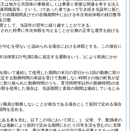
国又は地方公共団体の事務若しくは事業と密接な関連を有する法人
適用職員等」という。)
であった者であって引き続き当該年に新た
ての在職期間及びその在職期間中における年次有給休暇の残日数等
る日数
度として、当該年の翌年に繰り越すことができる。
求された時季に年次休暇を与えることが公務の正常な運営を妨げる
がやむを得ないと認められる場合における休暇とする。
この場合に
年法律第121号)
第2条に規定する通勤をいう。)
により疾病にかか
を除いて連続して使用した期間の末日の翌日から1回の勤務に割り
に規定する勤務時間の承認を受けて勤務しない時間その他の町長が定
に割り振られた勤務時間のうち、育児時間等以外の勤務時間)
の全
休暇を使用した場合は、当該期間と直前の期間は連続しているとみ
り職員が勤務しないことが相当である場合として規則で定める場合
期間を定める。
にある者を含む。以下この項において同じ。)
、父母、子、配偶者の
又は老齢により規則で定める期間にわたり日常生活を営むのに支障
の申出に基づき、要介護者の各々が当該介護を必要とする一の継