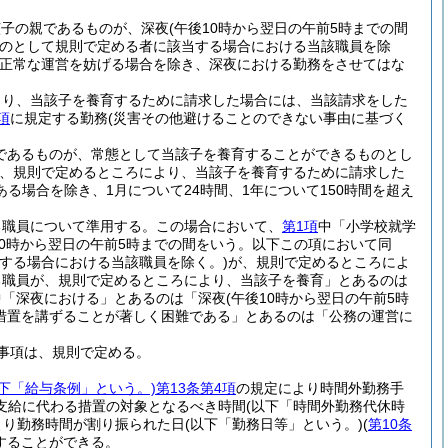
該子の親であるものが、深夜
(午後10時から翌日の午前5時までの間
のとして規則で定める者に該当する場合における当該職員を除
正常な運営を妨げる場合を除き、深夜における勤務をさせてはな
より、当該子を養育するために請求した場合には、当該請求をした
項
に規定する勤務
(災害その他避けることのできない事由に基づく
であるものが、常態として当該子を養育することができるものとし
、規則で定めるところにより、当該子を養育するために請求した
場合を除き、1月について24時間、1年について150時間を超え
る職員について準用する。
この場合において、
第1項
中「小学校就学
10時から翌日の午前5時までの間をいう。以下この項において同
する場合における当該職員を除く。)
が、規則で定めるところによ
る職員が、規則で定めるところにより、当該子を養育」とあるのは
中「深夜における」とあるのは「深夜
(午後10時から翌日の午前5時
措置を講ずることが著しく困難である」とあるのは「公務の運営に
事項は、規則で定める。
以下「給与条例」という。)
第13条第4項
の規定により時間外勤務手
支給に代わる措置の対象となるべき時間
(以下「時間外勤務代休時
より勤務時間が割り振られた日
(以下「勤務日等」という。)
(
第10条
することができる。