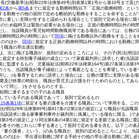
町長
(労働基準法
(昭和22年法律第49号)
別表第1第1号から第10号まで及
第2条
から
第5条
までに規定する勤務時間
(以下「正規の勤務時間」という
する勤務その他の規則で定める断続的な勤務をすることを命ずることが
営に著しい支障が生ずると認められる場合として規則で定める場合に限
務のため臨時又は緊急の必要がある場合には、正規の勤務時間以外の時
だし、当該職員が育児短時間勤務職員等である場合にあっては、公務の
勤務時間以外の時間において
同項
に掲げる勤務以外の勤務をすることを
もののほか、
同項
に規定する正規の勤務時間以外の時間における勤務に
う職員の早出遅出勤務)
は、次に掲げる職員が、規則の定めるところにより、その子
(民法
(明治
に規定する特別養子縁組の成立について家庭裁判所に請求した者
(当該
現に監護するもの、児童福祉法
(昭和22年法律第164号)
第27条第1項第
のうち、当該職員が養子縁組によって養親となることを希望している者
同じ。)
を養育するために請求した場合には、公務の運営に支障がある場
始業及び終業の時刻を、職員が育児又は介護を行うためのものとしてあ
いて同じ。)
をさせるものとする。
始期に達するまでの子のある職員
している子のある職員であって、規則で定めるもの
15条第1項
に規定する要介護者を介護する職員について準用する。
この
民法
(明治29年法律第89号)
第817条の2第1項の規定により職員が当該
(当該請求に係る家事審判事件が裁判所に係属している場合に限る。)
で
1項第3号の規定により同法第6条の4第1項に規定する里親である職員に
る者その他これらに準ずる者として規則で定める者を含む。以下この条
下「要介護者」という。)
のある職員が、規則の定めるところにより、当
もののほか、早出遅出勤務に関する手続その他の早出遅出勤務に関し必