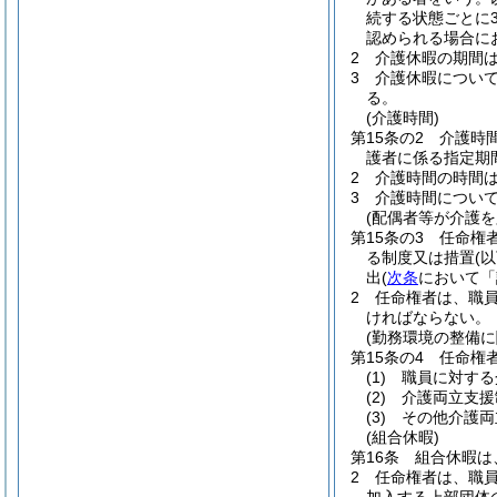
続する状態ごとに
認められる場合に
2
介護休暇の期間
3
介護休暇につい
る。
(介護時間)
第15条の2
介護時
護者に係る指定期
2
介護時間の時間
3
介護時間につい
(配偶者等が介護
第15条の3
任命権
る制度又は措置
(
出
(
次条
において「
2
任命権者は、職員
ければならない。
(勤務環境の整備に
第15条の4
任命権
(1)
職員に対する
(2)
介護両立支援
(3)
その他介護両
(組合休暇)
第16条
組合休暇は
2
任命権者は、職