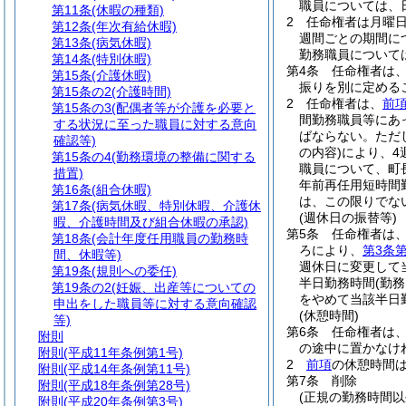
職員については、
第11条
(休暇の種類)
2
任命権者は月曜日
第12条
(年次有給休暇)
週間ごとの期間に
第13条
(病気休暇)
勤務職員について
第14条
(特別休暇)
第4条
任命権者は
第15条
(介護休暇)
振りを別に定める
第15条の2
(介護時間)
2
任命権者は、
前
第15条の3
(配偶者等が介護を必要と
間勤務職員等にあ
する状況に至った職員に対する意向
ばならない。
ただ
確認等)
の内容)
により、4
第15条の4
(勤務環境の整備に関する
職員について、町
措置)
年前再任用短時間
第16条
(組合休暇)
は、この限りでな
第17条
(病気休暇、特別休暇、介護休
(週休日の振替等)
暇、介護時間及び組合休暇の承認)
第5条
任命権者は
第18条
(会計年度任用職員の勤務時
ろにより、
第3条第
間、休暇等)
週休日に変更して
第19条
(規則への委任)
半日勤務時間
(勤
第19条の2
(妊娠、出産等についての
をやめて当該半日
申出をした職員等に対する意向確認
(休憩時間)
等)
第6条
任命権者は、
附則
の途中に置かなけ
附則
(平成11年条例第1号)
2
前項
の休憩時間
附則
(平成14年条例第11号)
第7条
削除
附則
(平成18年条例第28号)
(正規の勤務時間以
附則
(平成20年条例第3号)