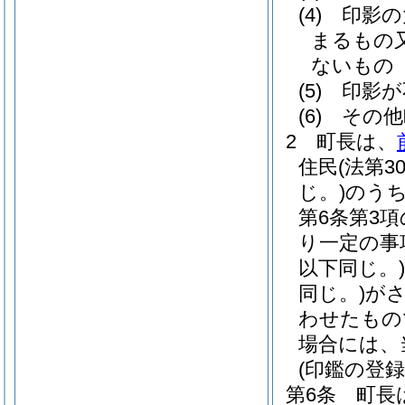
(4)
印影の
まるもの
ないもの
(5)
印影が
(6)
その他
2
町長は、
住民
(法第
じ。)
のう
第6条第3
り一定の事
以下同じ。)
同じ。)
が
わせたもの
場合には、
(印鑑の登録
第6条
町長