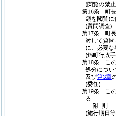
(閲覧の禁止
第16条
町
類を閲覧に
(質問調査)
第17条
町
対して質問
に、必要な
(錦町行政
第18条
こ
処分につい
及び
第3章
(委任)
第19条
こ
る。
附
則
(施行期日等