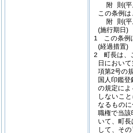
附
則
(
この条例は
附
則
(
(施行期日)
1
この条例
(経過措置)
2
町長は、
日において
項第2号の
国人印鑑登
の規定によ
しないこと
なるものに
職権で当該
いて、町長
して、その