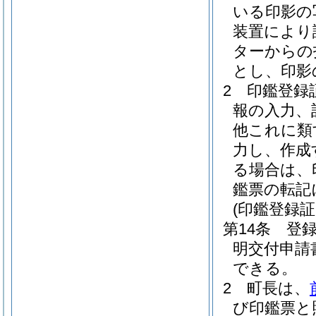
いる印影の
装置により
ターからの
とし、印影
2
印鑑登録
報の入力、
他これに類
力し、作成
る場合は、
鑑票の転記
(印鑑登録証
第14条
登
明交付申請
できる。
2
町長は、
び印鑑票と