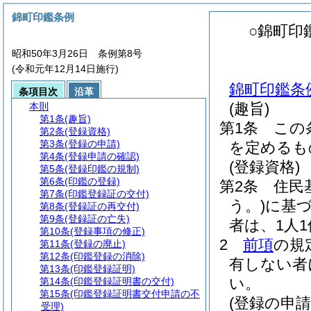
錦町印鑑条例
○錦町印
昭和50年3月26日 条例第8号
(令和元年12月14日施行)
錦町印鑑条例
条項目次
沿革
(趣旨)
本則
第1条
(趣旨)
第1条
この
第2条
(登録資格)
第3条
(登録の申請)
を定めるも
第4条
(登録申請の確認)
(登録資格)
第5条
(登録印鑑の規制)
第6条
(印鑑の登録)
第2条
住民
第7条
(印鑑登録証の交付)
う。)
に基
第8条
(登録証の再交付)
第9条
(登録証の亡失)
者は、1人
第10条
(登録事項の修正)
2
前項
の規
第11条
(登録の廃止)
第12条
(印鑑登録の消除)
有しない者
第13条
(印鑑登録証明)
い。
第14条
(印鑑登録証明書の交付)
第15条
(印鑑登録証明書交付申請の不
(登録の申請
受理)