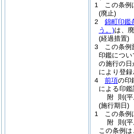
1
この条例
(廃止)
2
錦町印鑑
う。)
は、
(経過措置)
3
この条例
印鑑につい
の施行の日
により登録
4
前項
の印
による印鑑
附
則
(
(施行期日)
1
この条例
附
則
(
この条例は