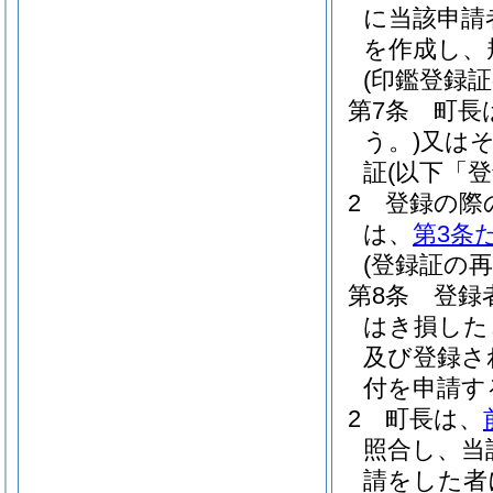
に当該申請
を作成し、
(印鑑登録証
第7条
町長
う。)
又は
証
(以下「
2
登録の際
は、
第3条
(登録証の再
第8条
登録
はき損した
及び登録さ
付を申請す
2
町長は、
照合し、当
請をした者