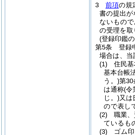
3
前項
の規
書の提出が
ないもので
の受理を取
(登録印鑑の
第5条
登録
場合は、当
(1)
住民基
基本台帳
う。)
第3
は通称
(
じ。)
又は
ので表し
(2)
職業、
ているも
(3)
ゴム印