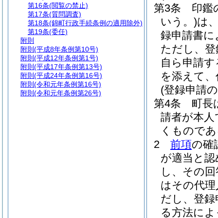
第16条
(閲覧の禁止)
第3条
印鑑
第17条
(質問調査)
いう。)
は
第18条
(錦町行政手続条例の適用除外)
第19条
(委任)
録申請書に
附則
ただし、登
附則
(平成8年条例第10号)
附則
(平成12年条例第1号)
自ら申請す
附則
(平成17年条例第13号)
を添えて、
附則
(平成24年条例第16号)
附則
(令和元年条例第16号)
(登録申請の
附則
(令和元年条例第26号)
第4条
町長
請者が本人
くものであ
2
前項
の確
が適当と認
し、その回
はその代理
だし、登録
る方法によ